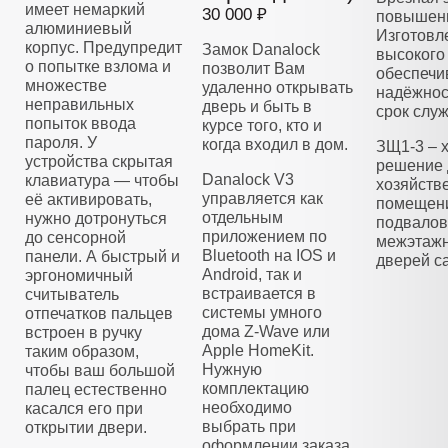
имеет немаркий
30 000 ₽
повышенн
алюминиевый
Изготовл
корпус. Предупредит
Замок Danalock
высокого 
о попытке взлома и
позволит Вам
обеспечи
множестве
удаленно открывать
надёжнос
неправильных
дверь и быть в
срок слу
попыток ввода
курсе того, кто и
пароля. У
когда входил в дом.
ЗЩ1-3 – 
устройства скрытая
решение 
Danalock V3
клавиатура — чтобы
хозяйств
управляется как
её активировать,
помещени
отдельным
нужно дотронуться
подвалов
приложением по
до сенсорной
межэтажн
Bluetooth на IOS и
панели. А быстрый и
дверей са
Android, так и
эргономичный
встраивается в
считыватель
системы умного
отпечатков пальцев
дома Z-Wave или
встроен в ручку
Apple HomeKit.
таким образом,
Нужную
чтобы ваш большой
комплектацию
палец естественно
необходимо
касался его при
выбрать при
открытии двери.
оформлении заказа.