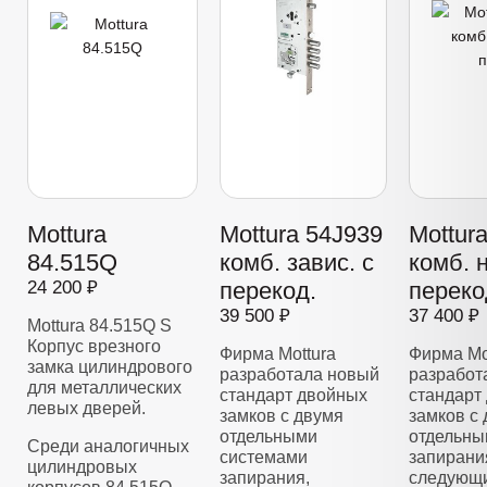
Mottura
Mottura 54J939
Mottur
84.515Q
комб. завис. с
комб. 
24 200 ₽
перекод.
переко
39 500 ₽
37 400 ₽
Mottura 84.515Q S
Корпус врезного
Фирма Mottura
Фирма Mo
замка цилиндрового
разработала новый
разработ
для металлических
стандарт двойных
стандарт
левых дверей.
замков с двумя
замков с
отдельными
отдельны
Среди аналогичных
системами
запирани
цилиндровых
запирания,
следующи