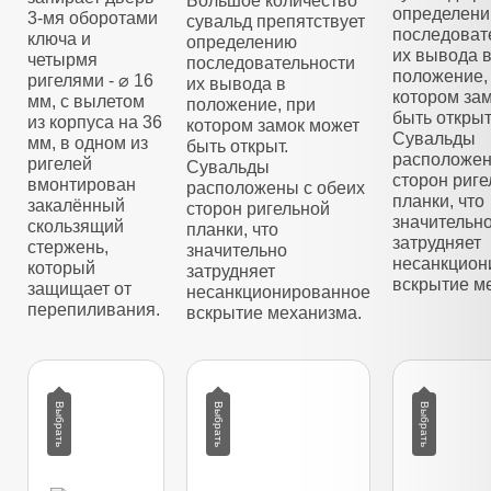
Большое количество
определен
3-мя оборотами
сувальд препятствует
последоват
ключа и
определению
их вывода 
четырмя
последовательности
положение,
ригелями - ⌀ 16
их вывода в
котором за
мм, с вылетом
положение, при
быть открыт
из корпуса на 36
котором замок может
Сувальды
мм, в одном из
быть открыт.
расположен
ригелей
Сувальды
сторон риг
вмонтирован
расположены с обеих
планки, что
закалённый
сторон ригельной
значительн
скользящий
планки, что
затрудняет
стержень,
значительно
несанкцион
который
затрудняет
вскрытие м
защищает от
несанкционированное
перепиливания.
вскрытие механизма.