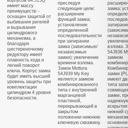
корпусов 84.515Q
преследуя
расширен
имеет массу
следующие цели:
замка; у
преимуществ: -
расширение
определе
оснащен защитой от
функций замка;
последов
выбивания ригелей
установление
запирани
и вырывания
определенной
(зависим
цилиндрового
последовательности
независи
механизма, а
при запирании
увеличен
благодаря
замка (зависимые/
взлома. З
шестереночному
независимые
54J936 M
редуктору имеет
замки); увеличение
замком
плавность хода и
времени взлома.
комбинир
легкий поворот
Замок Mottura
Комбини
ключа. Корпус замка
54J939 My Key
замки (
будет иметь высший
является замком
имеют дв
уровень защиты при
комбинированного
типа зап
комплектации
типа с внутренней
совмещен
цилиндром 4 уровня
марганцевой
замке, п
безопасности.
пластиной,
надежную
перекрывающей в
вскрытия
закрытом
нижний с
положении нижнюю
механизм
ключевую скважину.
основное
запирани