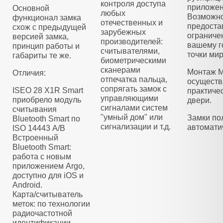
контроля доступа
приложен
Основной
любых
Возможно
функционал замка
отечественных и
предоста
схож с предыдущей
зарубежных
ограниче
версией замка,
производителей:
вашему г
принцип работы и
считывателями,
точки мир
габариты те же.
биометрическими
сканерами
Монтаж M
Отличия:
отпечатка пальца,
осуществ
сопрягать замок с
ISEO 28 X1R Smart
практиче
управляющими
приобрело модуль
двери.
сигналами систем
считывания
"умный дом" или
Замки по
Bluetooth Smart по
сигнализации и т.д.
автомати
ISO 14443 А/B
Встроенный
Bluetooth Smart:
работа с новым
приложением Argo,
доступно для iOS и
Android.
Карта/считыватель
меток: по технологии
радиочастотной
идентификации.