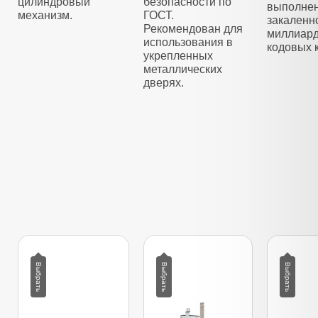
цилиндровый
безопасности по
выполнен
механизм.
ГОСТ.
закаленно
Рекомендован для
миллиар
использования в
кодовых 
укрепленных
металлических
дверях.