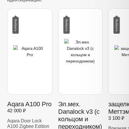
Aqara A100 Pro
Эл.мех.
защелк
42 000 ₽
Danalock v3 (с
Меттэм
кольцом и
3 100 ₽
Aqara Door Lock
переходником)
A100 Zigbee Edition
Врезная 