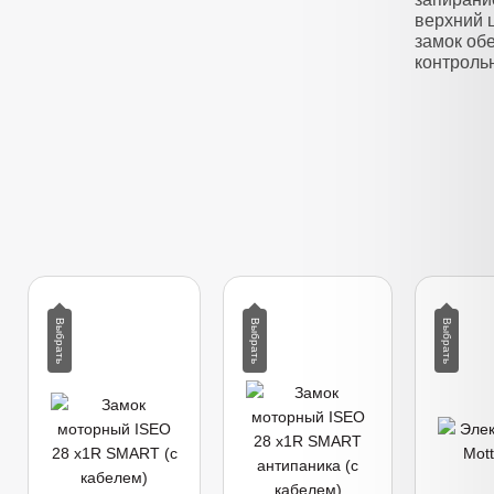
верхний 
замок об
контроль