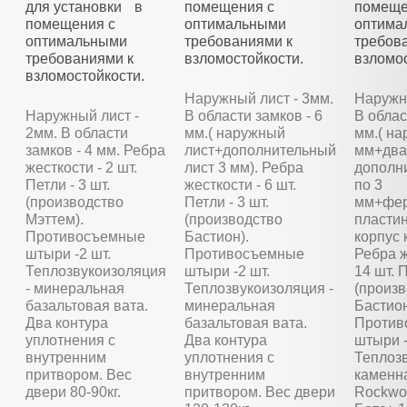
для установки в
помещения с
помеще
помещения с
оптимальными
оптима
оптимальными
требованиями к
требов
требованиями к
взломостойкости.
взломос
взломостойкости.
Наружный лист - 3мм.
Наружны
Наружный лист -
В области замков - 6
В облас
2мм. В области
мм.( наружный
мм.( на
замков - 4 мм. Ребра
лист+дополнительный
мм+два
жесткости - 2 шт.
лист 3 мм). Ребра
дополн
Петли - 3 шт.
жесткости - 6 шт.
по 3
(производство
Петли - 3 шт.
мм+фер
Мэттем).
(производство
пластин
Противосъемные
Бастион).
корпус 
штыри -2 шт.
Противосъемные
Ребра ж
Теплозвукоизоляция
штыри -2 шт.
14 шт. П
- минеральная
Теплозвукоизоляция -
(произ
базальтовая вата.
минеральная
Бастион
Два контура
базальтовая вата.
Против
уплотнения с
Два контура
штыри -
внутренним
уплотнения с
Теплозв
притвором. Вес
внутренним
каменн
двери 80-90кг.
притвором. Вес двери
Rockwoo