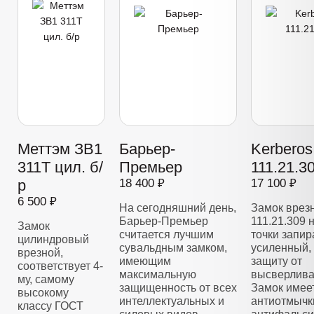
Меттэм ЗВ1
Барьер-
Kerberos
311Т цил. б/
Премьер
111.21.3
р
18 400 ₽
17 100 ₽
6 500 ₽
На сегодняшний день,
Замок врез
Барьер-Премьер
111.21.309 
Замок
считается лучшим
точки запир
цилиндровый
сувальдным замком,
усиленный,
врезной,
имеющим
защиту от
соответствует 4-
максимальную
высверлива
му, самому
защищенность от всех
Замок имее
высокому
интеллектуальных и
антиотмычк
классу ГОСТ