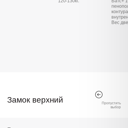
120-130кг.
Батс+ 
пенопо
контура
внутре
Вес две
Замок верхний
Пропустить
выбор