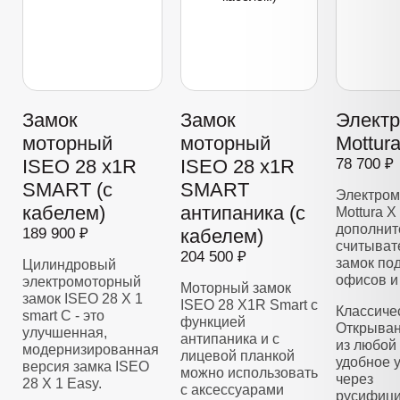
Замок
Замок
Элект
моторный
моторный
Mottur
ISEO 28 x1R
ISEO 28 x1R
78 700 ₽
SMART (с
SMART
Электром
кабелем)
антипаника (с
Mottura X
дополнит
189 900 ₽
кабелем)
считывате
204 500 ₽
замок по
Цилиндровый
офисов и
электромоторный
Моторный замок
замок ISEO 28 Х 1
ISEO 28 X1R Smart с
Классиче
smart C - это
функцией
Открыван
улучшенная,
антипаника и с
из любой 
модернизированная
лицевой планкой
удобное 
версия замка ISEO
можно использовать
через
28 X 1 Easy.
с аксессуарами
русифиц