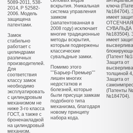
силовых видов
антифальс
5089-2011, 538-
вскрытия. Уникальная
ключа (Пат
2014, Р 52582-
система управления
№184704). 
2006. Модель
замком
имеет защи
защищена
(запатентованная в
ОТСЕЧНА
патентами.
2008 году) исключает
СУВАЛЬДА 
многие традиционные
№183504). 
Замок
методы вскрытия,
имеет защит
стабильно
которым подвержены
высверлива
работает с
классические
блокирующ
цилиндрами
сувальдные замки.
(Патент №1
различных
Защита от
производителей.
Помимо этого
высверлива
Для
""Барьер-Премьер""
толщиной 4
соответствия
лишен многих
Защита от
классу замок
недостатков и
самоимпре
необходимо
болезней, которые
(Патенты №
эксплуатировать
были присущи замкам
№184704).
с цилиндровым
подобного типа
механизмом не
механизма, благодаря
ниже 3-го класса
новому принципу
ГОСТ, а также с
набора кода.
броненакладкой
на цилиндровый
механизм.