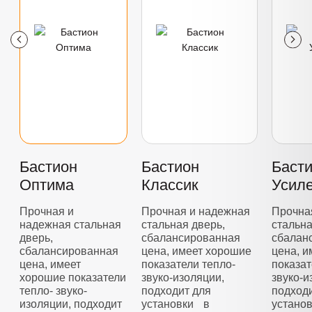
Бастион
Бастион
Баст
Оптима
Классик
Усил
Прочная и
Прочная и надежная
Прочна
надежная стальная
стальная дверь,
стальна
дверь,
сбалансированная
сбалан
сбалансированная
цена, имеет хорошие
цена, 
цена, имеет
показатели тепло-
показат
хорошие показатели
звуко-изоляции,
звуко-и
тепло- звуко-
подходит для
подход
изоляции, подходит
установки в
устано