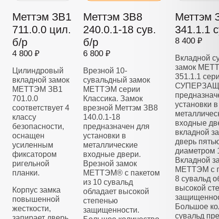
Меттэм ЗВ1
Меттэм ЗВ8
Меттэм 
711.0.0 цил.
240.0.1-18 сув.
341.1.1 с
б/р
б/р
8 400 ₽
4 800 ₽
6 800 ₽
Вкладной с
замок МЕТ
Цилиндровый
Врезной 10-
351.1.1 сер
вкладной замок
сувальдный замок
СУПЕРЗАЩ
МЕТТЭМ ЗВ1
МЕТТЭМ серии
предназнач
701.0.0
Классика. Замок
установки в
соответствует 4
врезной Меттэм ЗВ8
металличес
классу
140.0.1-18
входные дв
безопасности,
предназначен для
вкладной з
оснащен
установки в
дверь пять
усиленным
металлические
диаметром 
фиксатором
входные двери.
Вкладной з
ригельной
Врезной замок
МЕТТЭМ с п
планки.
МЕТТЭМ® с пакетом
8 сувальд о
из 10 сувальд
высокой ст
Корпус замка
обладает высокой
защищеннос
повышенной
степенью
Большое ко
жесткости,
защищенности.
сувальд пре
запирает дверь