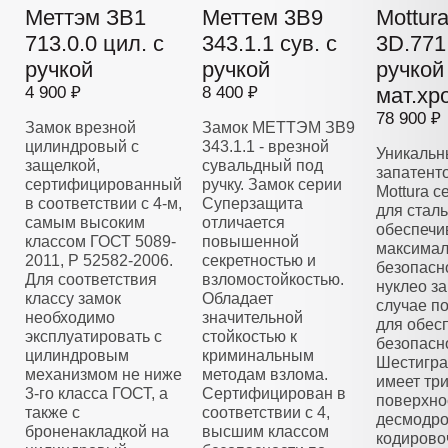
Меттэм ЗВ1
Меттем 3В9
Mottur
713.0.0 цил. с
343.1.1 сув. с
3D.771 
ручкой
ручкой
ручкой
4 900 ₽
8 400 ₽
мат.хр
78 900 ₽
Замок врезной
Замок МЕТТЭМ ЗВ9
цилиндровый с
343.1.1 - врезной
Уникальн
защелкой,
сувальдный под
запатент
сертифицированный
ручку. Замок серии
Mottura 
в соответствии с 4-м,
Суперзащита
для стал
самым высоким
отличается
обеспечи
классом ГОСТ 5089-
повышенной
максима
2011, Р 52582-2006.
секретностью и
безопасн
Для соответствия
взломостойкостью.
нуклео з
классу замок
Обладает
случае п
необходимо
значительной
для обес
эксплуатировать с
стойкостью к
безопасн
цилиндровым
криминальным
Шестигра
механизмом не ниже
методам взлома.
имеет тр
3-го класса ГОСТ, а
Сертифицирован в
поверхно
также с
соответствии с 4,
десмодро
броненакладкой на
высшим классом
кодирово