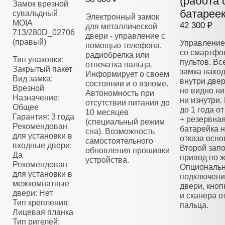
(работа 
Замок врезной
батареек
сувальдный
Электронный замок
MOIA
42 300 ₽
для металлической
713/280D_02706
двери - управление с
(правый)
Управление
помощью телефона,
со смартфо
радиобрелка или
Тип упаковки:
пультов. Вс
отпечатка пальца.
Закрытый пакет
замка нахо
Информирует о своем
Вид замка:
внутри двер
состоянии и о взломе.
Врезной
не видно ни
Автономность при
Назначение:
ни изнутри.
отсутствии питания до
Общее
до 1 года о
10 месяцев
Гарантия: 3 года
+ резервна
(специальный режим
Рекомендован
батарейка н
сна). Возможность
для установки в
отказа осно
самостоятельного
входные двери:
Второй зап
обновления прошивки
Да
привод по 
устройства.
Рекомендован
Опциональ
для установки в
подключени
межкомнатные
двери, кноп
двери: Нет
и сканера о
Тип крепления:
пальца.
Лицевая планка
Тип ригелей: