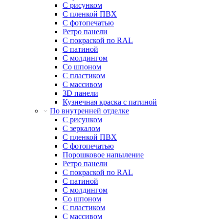
С рисунком
С пленкой ПВХ
С фотопечатью
Ретро панели
С покраской по RAL
С патиной
С молдингом
Со шпоном
С пластиком
С массивом
3D панели
Кузнечная краска с патиной
По внутренней отделке
С рисунком
С зеркалом
С пленкой ПВХ
С фотопечатью
Порошковое напыление
Ретро панели
С покраской по RAL
С патиной
С молдингом
Со шпоном
С пластиком
С массивом