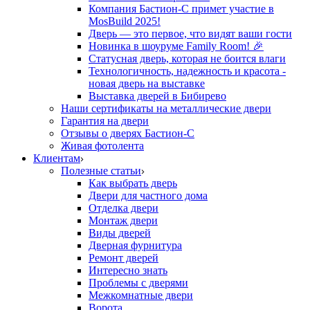
Компания Бастион-С примет участие в
MosBuild 2025!
Дверь — это первое, что видят ваши гости
Новинка в шоуруме Family Room! 🎉
Статусная дверь, которая не боится влаги
Технологичность, надежность и красота -
новая дверь на выставке
Выставка дверей в Бибирево
Наши сертификаты на металлические двери
Гарантия на двери
Отзывы о дверях Бастион-С
Живая фотолента
Клиентам
Полезные статьи
Как выбрать дверь
Двери для частного дома
Отделка двери
Монтаж двери
Виды дверей
Дверная фурнитура
Ремонт дверей
Интересно знать
Проблемы с дверями
Межкомнатные двери
Ворота