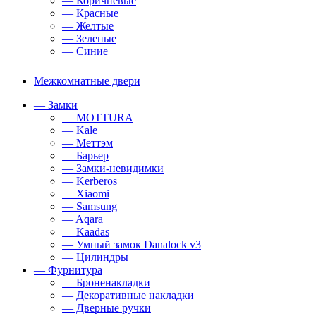
— Коричневые
— Красные
— Желтые
— Зеленые
— Синие
Межкомнатные двери
— Замки
— MOTTURA
— Kale
— Меттэм
— Барьер
— Замки-невидимки
— Kerberos
— Xiaomi
— Samsung
— Aqara
— Kaadas
— Умный замок Danalock v3
— Цилиндры
— Фурнитура
— Броненакладки
— Декоративные накладки
— Дверные ручки