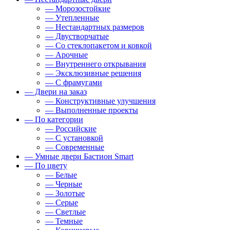
— Морозостойкие
— Утепленные
— Нестандартных размеров
— Двустворчатые
— Со стеклопакетом и ковкой
— Арочные
— Внутреннего открывания
— Эксклюзивные решения
— С фрамугами
— Двери на заказ
— Конструктивные улучшения
— Выполненные проекты
— По категории
— Российские
— С установкой
— Современные
— Умные двери Бастион Smart
— По цвету
— Белые
— Черные
— Золотые
— Серые
— Светлые
— Темные