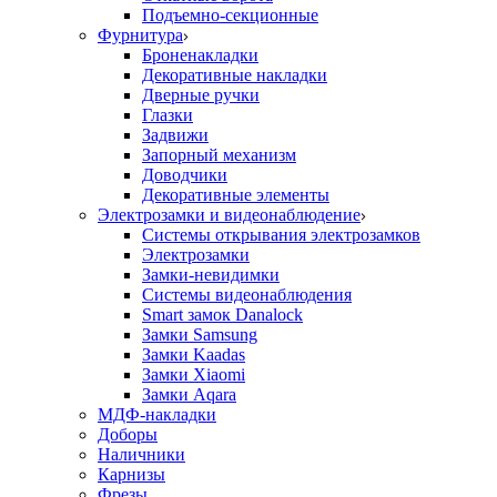
Подъемно-секционные
Фурнитура
Броненакладки
Декоративные накладки
Дверные ручки
Глазки
Задвижи
Запорный механизм
Доводчики
Декоративные элементы
Электрозамки и видеонаблюдение
Системы открывания электрозамков
Электрозамки
Замки-невидимки
Системы видеонаблюдения
Smart замок Danalock
Замки Samsung
Замки Kaadas
Замки Xiaomi
Замки Aqara
МДФ-накладки
Доборы
Наличники
Карнизы
Фрезы