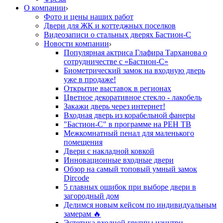
О компании
Фото и цены наших работ
Двери для ЖК и коттеджных поселков
Видеозаписи о стальных дверях Бастион-С
Новости компании
Популярная актриса Глафира Тарханова о
сотрудничестве с «Бастион-С»
Биометрический замок на входную дверь
уже в продаже!
Открытие выставок в регионах
Цветное декоративное стекло - лакобель
Закажи дверь через интернет!
Входная дверь из корабельной фанеры
"Бастион-С" в программе на РЕН ТВ
Межкомнатный пенал для маленького
помещения
Двери с накладной ковкой
Инновационные входные двери
Обзор на самый топовый умный замок
Dircode
5 главных ошибок при выборе двери в
загородный дом
Делимся новым кейсом по индивидуальным
замерам 🔥
Эстетика входной группы изнутри