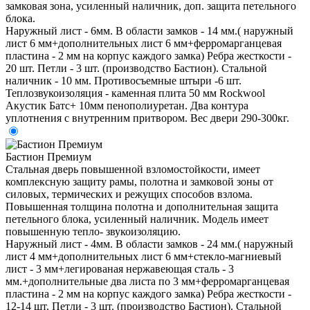
замковая зона, усиленный наличник, доп. защита петельного
блока.
Наружный лист - 6мм. В области замков - 14 мм.( наружный
лист 6 мм+дополнительных лист 6 мм+ферромарганцевая
пластина - 2 мм на корпус каждого замка) Ребра жесткости -
20 шт. Петли - 3 шт. (производство Бастион). Стальной
наличник - 10 мм. Противосъемные штыри -6 шт.
Теплозвукоизоляция - каменная плита 50 мм Rockwool
Акустик Батс+ 10мм пенополиуретан. Два контура
уплотнения с внутренним притвором. Вес двери 290-300кг.
Бастион Премиум
Стальная дверь повышенной взломостойкости, имеет
комплексную защиту рамы, полотна и замковой зоны от
силовых, термических и режущих способов взлома.
Повышенная толщина полотна и дополнительная защита
петельного блока, усиленный наличник. Модель имеет
повышенную тепло- звукоизоляцию.
Наружный лист - 4мм. В области замков - 24 мм.( наружный
лист 4 мм+дополнительных лист 6 мм+стекло-магниевый
лист - 3 мм+легированая нержавеющая сталь - 3
мм.+дополнительные два листа по 3 мм+ферромарганцевая
пластина - 2 мм на корпус каждого замка) Ребра жесткости -
12-14 шт. Петли - 3 шт. (производство Бастион). Стальной