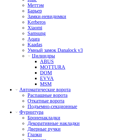
Меттэм
Барьер
Замки-невидимки
Kerberos
Xiaomi
Samsung
Aqara
Kaadas
Умный замок Danalock v3
Цилиндры
ABUS
MOTTURA
DOM
EVVA
MSM
Автоматические ворота
Распашные ворота
Откатные ворота
Подъемно-секционные
Фурнитура
Броненакладки
Декоративные накладки
Дверные ручки
Глазки