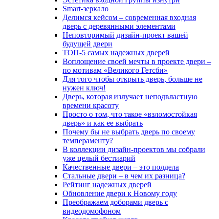
Smart-зеркало
Делимся кейсом – современная входная
дверь с деревянными элементами
Неповторимый дизайн-проект вашей
будущей двери
ТОП-5 самых надежных дверей
Воплощение своей мечты в проекте двери –
по мотивам «Великого Гетсби»
Для того чтобы открыть дверь, больше не
нужен ключ!
Дверь, которая излучает неподвластную
времени красоту
Просто о том, что такое «взломостойкая
дверь» и как ее выбрать
Почему бы не выбрать дверь по своему
темпераменту?
В коллекции дизайн-проектов мы собрали
уже целый бестиарий
Качественные двери – это полдела
Стальные двери – в чем их разница?
Рейтинг надежных дверей
Обновление двери к Новому году
Преображаем доборами дверь с
видеодомофоном