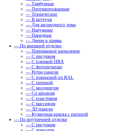
— Тамбурные
— Противопожарные
— Технические
— В коттедж
— Для загородного дома
— Наружные
— Парадные
— Двери в храмы
— По внешней отделке
— Порошковое напыление
— С рисунком
— С пленкой ПВХ
— С фотопечатью
— Ретро панели
— С покраской по RAL
— С патиной
— С молдингом
— Со шпоном
— С пластиком
— С массивом
— 3D панели
— Кузнечная краска с патиной
— По внутренней отделке
— С рисунком
— С зеркалом