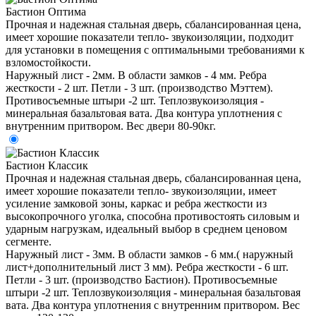
Бастион Оптима
Прочная и надежная стальная дверь, сбалансированная цена,
имеет хорошие показатели тепло- звукоизоляции, подходит
для установки в помещения с оптимальными требованиями к
взломостойкости.
Наружный лист - 2мм. В области замков - 4 мм. Ребра
жесткости - 2 шт. Петли - 3 шт. (производство Мэттем).
Противосъемные штыри -2 шт. Теплозвукоизоляция -
минеральная базальтовая вата. Два контура уплотнения с
внутренним притвором. Вес двери 80-90кг.
Бастион Классик
Прочная и надежная стальная дверь, сбалансированная цена,
имеет хорошие показатели тепло- звукоизоляции, имеет
усиление замковой зоны, каркас и ребра жесткости из
высокопрочного уголка, способна противостоять силовым и
ударным нагрузкам, идеальный выбор в среднем ценовом
сегменте.
Наружный лист - 3мм. В области замков - 6 мм.( наружный
лист+дополнительный лист 3 мм). Ребра жесткости - 6 шт.
Петли - 3 шт. (производство Бастион). Противосъемные
штыри -2 шт. Теплозвукоизоляция - минеральная базальтовая
вата. Два контура уплотнения с внутренним притвором. Вес