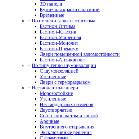
3D панели
Кузнечная краска с патиной
Временные
По степени защиты от взлома
Бастион-Оптима
Бастион-Классик
Бастион-Усиленная
Бастион-Монолит
Бастион-Премиум
Двери повышенной взломостойкости
Бастион-Антикризис
По типу тепло-шумоизоляции
С шумоизоляцией
Утепленные
Двери с терморазрывом
Нестандартные двери
Морозостойкие
Утепленные
Нестандартных размеров
Двустворчатые
Со стеклопакетом и ковкой
Арочные
Внутреннего открывания
Эксклюзивные решения
С фрамугами