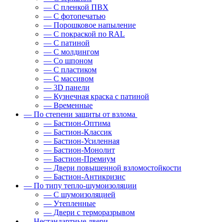
— С пленкой ПВХ
— С фотопечатью
— Порошковое напыление
— С покраской по RAL
— С патиной
— С молдингом
— Со шпоном
— С пластиком
— С массивом
— 3D панели
— Кузнечная краска с патиной
— Временные
— По степени защиты от взлома
— Бастион-Оптима
— Бастион-Классик
— Бастион-Усиленная
— Бастион-Монолит
— Бастион-Премиум
— Двери повышенной взломостойкости
— Бастион-Антикризис
— По типу тепло-шумоизоляции
— С шумоизоляцией
— Утепленные
— Двери с терморазрывом
— Нестандартные двери