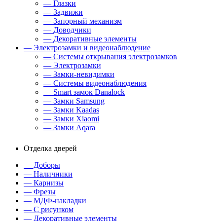
— Глазки
— Задвижи
— Запорный механизм
— Доводчики
— Декоративные элементы
— Электрозамки и видеонаблюдение
— Системы открывания электрозамков
— Электрозамки
— Замки-невидимки
— Системы видеонаблюдения
— Smart замок Danalock
— Замки Samsung
— Замки Kaadas
— Замки Xiaomi
— Замки Aqara
Отделка дверей
— Доборы
— Наличники
— Карнизы
— Фрезы
— МДФ-накладки
— С рисунком
— Декоративные элементы