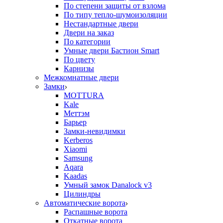
По степени защиты от взлома
По типу тепло-шумоизоляции
Нестандартные двери
Двери на заказ
По категории
Умные двери Бастион Smart
По цвету
Карнизы
Межкомнатные двери
Замки
MOTTURA
Kale
Меттэм
Барьер
Замки-невидимки
Kerberos
Xiaomi
Samsung
Aqara
Kaadas
Умный замок Danalock v3
Цилиндры
Автоматические ворота
Распашные ворота
Откатные ворота