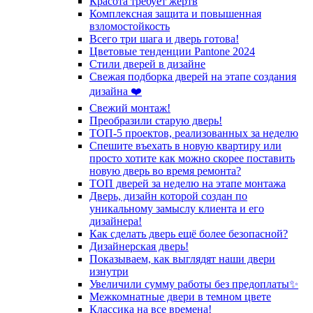
Красота требует жертв
Комплексная защита и повышенная
взломостойкость
Всего три шага и дверь готова!
Цветовые тенденции Pantone 2024
Стили дверей в дизайне
Свежая подборка дверей на этапе создания
дизайна ❤️
Свежий монтаж!
Преобразили старую дверь!
ТОП-5 проектов, реализованных за неделю
Спешите въехать в новую квартиру или
просто хотите как можно скорее поставить
новую дверь во время ремонта?
ТОП дверей за неделю на этапе монтажа
Дверь, дизайн которой создан по
уникальному замыслу клиента и его
дизайнера!
Как сделать дверь ещё более безопасной?
Дизайнерская дверь!
Показываем, как выглядят наши двери
изнутри
Увеличили сумму работы без предоплаты✨
Межкомнатные двери в темном цвете
Классика на все времена!