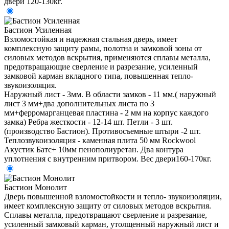
двери 120-130кг.
Бастион Усиленная
Взломостойкая и надежная стальная дверь, имеет
комплексную защиту рамы, полотна и замковой зоны от
силовых методов вскрытия, применяются сплавы металла,
предотвращающие сверление и разрезание, усиленный
замковой карман вкладного типа, повышенная тепло-
звукоизоляция.
Наружный лист - 3мм. В области замков - 11 мм.( наружный
лист 3 мм+два дополнительных листа по 3
мм+ферромарганцевая пластина - 2 мм на корпус каждого
замка) Ребра жесткости - 12-14 шт. Петли - 3 шт.
(производство Бастион). Противосъемные штыри -2 шт.
Теплозвукоизоляция - каменная плита 50 мм Rockwool
Акустик Батс+ 10мм пенополиуретан. Два контура
уплотнения с внутренним притвором. Вес двери160-170кг.
Бастион Монолит
Дверь повышенной взломостойкости и тепло- звукоизоляции,
имеет комплексную защиту от силовых методов вскрытия.
Сплавы металла, предотвращают сверление и разрезание,
усиленный замковый карман, утолщенный наружный лист и