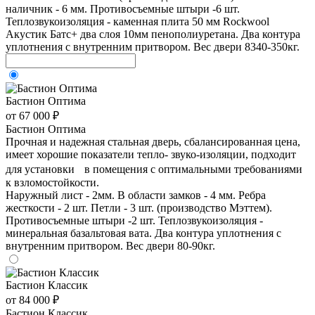
наличник - 6 мм. Противосъемные штыри -6 шт.
Теплозвукоизоляция - каменная плита 50 мм Rockwool
Акустик Батс+ два слоя 10мм пенополиуретана. Два контура
уплотнения с внутренним притвором. Вес двери 8340-350кг.
Бастион Оптима
от 67 000 ₽
Бастион Оптима
Прочная и надежная стальная дверь, сбалансированная цена,
имеет хорошие показатели тепло- звуко-изоляции, подходит
для установки в помещения с оптимальными требованиями
к взломостойкости.
Наружный лист - 2мм. В области замков - 4 мм. Ребра
жесткости - 2 шт. Петли - 3 шт. (производство Мэттем).
Противосъемные штыри -2 шт. Теплозвукоизоляция -
минеральная базальтовая вата. Два контура уплотнения с
внутренним притвором. Вес двери 80-90кг.
Бастион Классик
от 84 000 ₽
Бастион Классик