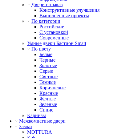
Двери на заказ
Конструктивные улучшения
Выполненные проекты
По категории
Российские
С установкой
Современные
Умные двери Бастион Smart
По цвету
Белые
Черные
Золотые
Серые
Светлые
Темные
Коричневые
Красные
Желтые
Зеленые
Синие
Карнизы
Межкомнатные двери
Замки
MOTTURA
Kale