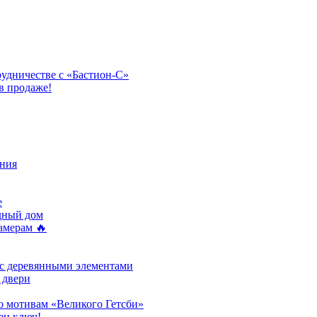
рудничестве с «Бастион-С»
в продаже!
ния
e
одный дом
амерам 🔥
 с деревянными элементами
 двери
о мотивам «Великого Гетсби»
ен ключ!