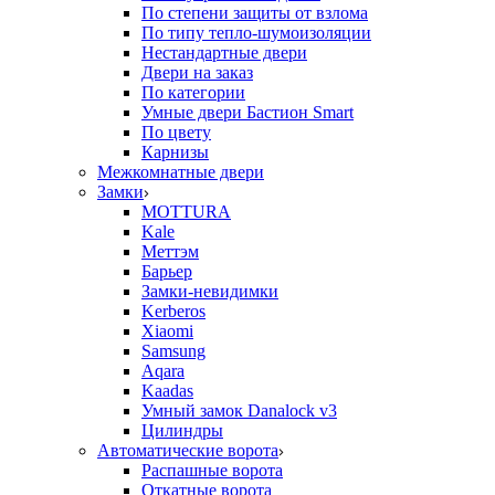
По степени защиты от взлома
По типу тепло-шумоизоляции
Нестандартные двери
Двери на заказ
По категории
Умные двери Бастион Smart
По цвету
Карнизы
Межкомнатные двери
Замки
MOTTURA
Kale
Меттэм
Барьер
Замки-невидимки
Kerberos
Xiaomi
Samsung
Aqara
Kaadas
Умный замок Danalock v3
Цилиндры
Автоматические ворота
Распашные ворота
Откатные ворота