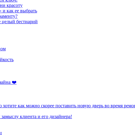
ени красоту
» и как ее выбрать
раменту?
е целый бестиарий
ном
йкость
зайна ❤️
 хотите как можно скорее поставить новую дверь во время ремо
 замыслу клиента и его дизайнера!
и