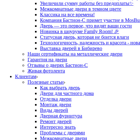
Увеличили сумму работы без предоплаты✨
Межкомнатные двери в темном цвете
Классика на все времена!
Компания Бастион-С примет участие в MosBui
Дверь — это первое, что видят ваши гости
Новинка в шоуруме Family Room! 🎉
Статусная дверь, которая не боится влаги
Технологичность, надежность и красота - нова
Выставка дверей в Бибирево
Наши сертификаты на металлические двери
Гарантия на двери
Отзывы о дверях Бастион-С
Живая фотолента
Клиентам
Полезные статьи
Как выбрать дверь
Двери для частного дома
Отделка двери
Монтаж двери
Виды дверей
Дверная фурнитура
Ремонт дверей
Интересно знать
Проблемы с дверями
Межкомнатные двери