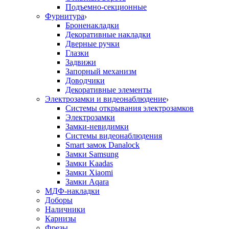
Подъемно-секционные
Фурнитура
Броненакладки
Декоративные накладки
Дверные ручки
Глазки
Задвижи
Запорный механизм
Доводчики
Декоративные элементы
Электрозамки и видеонаблюдение
Системы открывания электрозамков
Электрозамки
Замки-невидимки
Системы видеонаблюдения
Smart замок Danalock
Замки Samsung
Замки Kaadas
Замки Xiaomi
Замки Aqara
МДФ-накладки
Доборы
Наличники
Карнизы
Фрезы