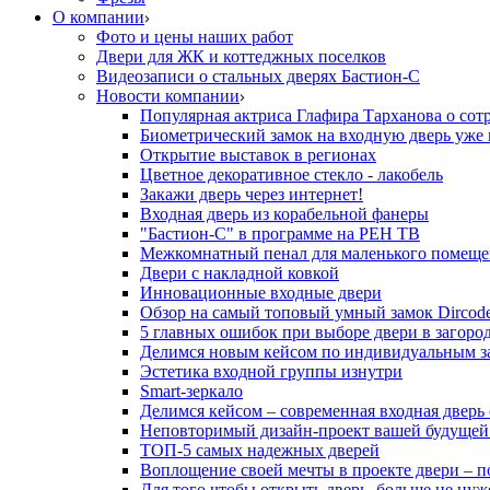
О компании
Фото и цены наших работ
Двери для ЖК и коттеджных поселков
Видеозаписи о стальных дверях Бастион-С
Новости компании
Популярная актриса Глафира Тарханова о сот
Биометрический замок на входную дверь уже 
Открытие выставок в регионах
Цветное декоративное стекло - лакобель
Закажи дверь через интернет!
Входная дверь из корабельной фанеры
"Бастион-С" в программе на РЕН ТВ
Межкомнатный пенал для маленького помеще
Двери с накладной ковкой
Инновационные входные двери
Обзор на самый топовый умный замок Dircod
5 главных ошибок при выборе двери в загор
Делимся новым кейсом по индивидуальным з
Эстетика входной группы изнутри
Smart-зеркало
Делимся кейсом – современная входная дверь
Неповторимый дизайн-проект вашей будущей
ТОП-5 самых надежных дверей
Воплощение своей мечты в проекте двери – п
Для того чтобы открыть дверь, больше не нуж