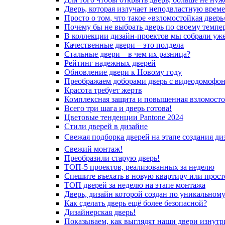
Дверь, которая излучает неподвластную врем
Просто о том, что такое «взломостойкая дверь
Почему бы не выбрать дверь по своему темпе
В коллекции дизайн-проектов мы собрали уж
Качественные двери – это полдела
Стальные двери – в чем их разница?
Рейтинг надежных дверей
Обновление двери к Новому году
Преображаем доборами дверь с видеодомофо
Красота требует жертв
Комплексная защита и повышенная взломосто
Всего три шага и дверь готова!
Цветовые тенденции Pantone 2024
Стили дверей в дизайне
Свежая подборка дверей на этапе создания ди
Свежий монтаж!
Преобразили старую дверь!
ТОП-5 проектов, реализованных за неделю
Спешите въехать в новую квартиру или просто
ТОП дверей за неделю на этапе монтажа
Дверь, дизайн которой создан по уникальному
Как сделать дверь ещё более безопасной?
Дизайнерская дверь!
Показываем, как выглядят наши двери изнутр