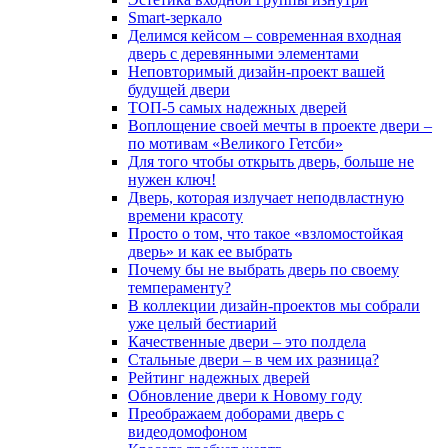
Smart-зеркало
Делимся кейсом – современная входная
дверь с деревянными элементами
Неповторимый дизайн-проект вашей
будущей двери
ТОП-5 самых надежных дверей
Воплощение своей мечты в проекте двери –
по мотивам «Великого Гетсби»
Для того чтобы открыть дверь, больше не
нужен ключ!
Дверь, которая излучает неподвластную
времени красоту
Просто о том, что такое «взломостойкая
дверь» и как ее выбрать
Почему бы не выбрать дверь по своему
темпераменту?
В коллекции дизайн-проектов мы собрали
уже целый бестиарий
Качественные двери – это полдела
Стальные двери – в чем их разница?
Рейтинг надежных дверей
Обновление двери к Новому году
Преображаем доборами дверь с
видеодомофоном