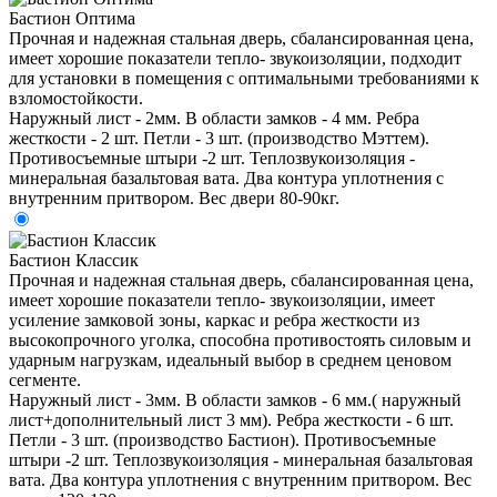
Бастион Оптима
Прочная и надежная стальная дверь, сбалансированная цена,
имеет хорошие показатели тепло- звукоизоляции, подходит
для установки в помещения с оптимальными требованиями к
взломостойкости.
Наружный лист - 2мм. В области замков - 4 мм. Ребра
жесткости - 2 шт. Петли - 3 шт. (производство Мэттем).
Противосъемные штыри -2 шт. Теплозвукоизоляция -
минеральная базальтовая вата. Два контура уплотнения с
внутренним притвором. Вес двери 80-90кг.
Бастион Классик
Прочная и надежная стальная дверь, сбалансированная цена,
имеет хорошие показатели тепло- звукоизоляции, имеет
усиление замковой зоны, каркас и ребра жесткости из
высокопрочного уголка, способна противостоять силовым и
ударным нагрузкам, идеальный выбор в среднем ценовом
сегменте.
Наружный лист - 3мм. В области замков - 6 мм.( наружный
лист+дополнительный лист 3 мм). Ребра жесткости - 6 шт.
Петли - 3 шт. (производство Бастион). Противосъемные
штыри -2 шт. Теплозвукоизоляция - минеральная базальтовая
вата. Два контура уплотнения с внутренним притвором. Вес