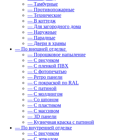
— Тамбурные
— Противопожарные
— Технические
— В коттедж
— Для загородного дома
— Наружные
— Парадные
— Двери в храмы
— По внешней отделке
— Порошковое напыление
— С рисунком
— С пленкой ПВХ
— С фотопечатью
— Ретро панели
— С покраской по RAL
— С патиной
— С молдингом
— Со шпоном
— С пластиком
— С массивом
— 3D панели
— Кузнечная краска с патиной
— По внутренней отделке
— С рисунком
— С зеркалом