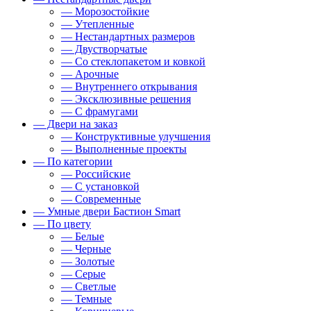
— Морозостойкие
— Утепленные
— Нестандартных размеров
— Двустворчатые
— Со стеклопакетом и ковкой
— Арочные
— Внутреннего открывания
— Эксклюзивные решения
— С фрамугами
— Двери на заказ
— Конструктивные улучшения
— Выполненные проекты
— По категории
— Российские
— С установкой
— Современные
— Умные двери Бастион Smart
— По цвету
— Белые
— Черные
— Золотые
— Серые
— Светлые
— Темные