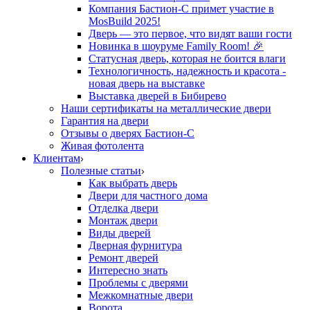
Компания Бастион-С примет участие в
MosBuild 2025!
Дверь — это первое, что видят ваши гости
Новинка в шоуруме Family Room! 🎉
Статусная дверь, которая не боится влаги
Технологичность, надежность и красота -
новая дверь на выставке
Выставка дверей в Бибирево
Наши сертификаты на металлические двери
Гарантия на двери
Отзывы о дверях Бастион-С
Живая фотолента
Клиентам
Полезные статьи
Как выбрать дверь
Двери для частного дома
Отделка двери
Монтаж двери
Виды дверей
Дверная фурнитура
Ремонт дверей
Интересно знать
Проблемы с дверями
Межкомнатные двери
Ворота