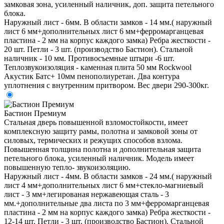
замковая зона, усиленный наличник, доп. защита петельного
блока.
Наружный лист - 6мм. В области замков - 14 мм.( наружный
лист 6 мм+дополнительных лист 6 мм+ферромарганцевая
пластина - 2 мм на корпус каждого замка) Ребра жесткости -
20 шт. Петли - 3 шт. (производство Бастион). Стальной
наличник - 10 мм. Противосъемные штыри -6 шт.
Теплозвукоизоляция - каменная плита 50 мм Rockwool
Акустик Батс+ 10мм пенополиуретан. Два контура
уплотнения с внутренним притвором. Вес двери 290-300кг.
Бастион Премиум
Стальная дверь повышенной взломостойкости, имеет
комплексную защиту рамы, полотна и замковой зоны от
силовых, термических и режущих способов взлома.
Повышенная толщина полотна и дополнительная защита
петельного блока, усиленный наличник. Модель имеет
повышенную тепло- звукоизоляцию.
Наружный лист - 4мм. В области замков - 24 мм.( наружный
лист 4 мм+дополнительных лист 6 мм+стекло-магниевый
лист - 3 мм+легированая нержавеющая сталь - 3
мм.+дополнительные два листа по 3 мм+ферромарганцевая
пластина - 2 мм на корпус каждого замка) Ребра жесткости -
12-14 шт. Петли - 3 шт. (производство Бастион). Стальной