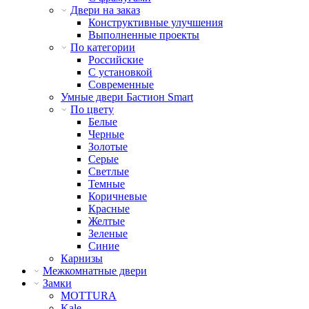
Двери на заказ
Конструктивные улучшения
Выполненные проекты
По категории
Российские
С установкой
Современные
Умные двери Бастион Smart
По цвету
Белые
Черные
Золотые
Серые
Светлые
Темные
Коричневые
Красные
Желтые
Зеленые
Синие
Карнизы
Межкомнатные двери
Замки
MOTTURA
Kale