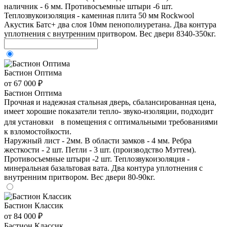
наличник - 6 мм. Противосъемные штыри -6 шт.
Теплозвукоизоляция - каменная плита 50 мм Rockwool
Акустик Батс+ два слоя 10мм пенополиуретана. Два контура
уплотнения с внутренним притвором. Вес двери 8340-350кг.
Бастион Оптима
от 67 000 ₽
Бастион Оптима
Прочная и надежная стальная дверь, сбалансированная цена,
имеет хорошие показатели тепло- звуко-изоляции, подходит
для установки в помещения с оптимальными требованиями
к взломостойкости.
Наружный лист - 2мм. В области замков - 4 мм. Ребра
жесткости - 2 шт. Петли - 3 шт. (производство Мэттем).
Противосъемные штыри -2 шт. Теплозвукоизоляция -
минеральная базальтовая вата. Два контура уплотнения с
внутренним притвором. Вес двери 80-90кг.
Бастион Классик
от 84 000 ₽
Бастион Классик