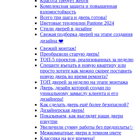
Красота требует жертв
Комплексная защита и повышенная
взломостойкость
Всего три шага и дверь готова!
Цветовые тенденции Pantone 2024
Стили дверей в дизайне
Свежая подборка дверей на этапе создания
дизайна ❤️
Свежий монтаж!
Преобразили старую дверь!
ТОП-5 проектов, реализованных за неделю
Спешите въехать в новую квартиру или
просто хотите как можно скорее поставить
новую дверь во время ремонта?
ТОП дверей за неделю на этапе монтажа
Дверь, дизайн которой создан по
уникальному замыслу клиента и его
дизайнера!
Как сделать дверь ещё более безопасной?
Дизайнерская дверь!
Показываем, как выглядят наши двери
изнутри
Увеличили сумму работы без предоплаты✨
Межкомнатные двери в темном цвете
Классика на все времена!