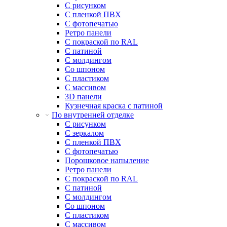
С рисунком
С пленкой ПВХ
С фотопечатью
Ретро панели
С покраской по RAL
С патиной
С молдингом
Со шпоном
С пластиком
С массивом
3D панели
Кузнечная краска с патиной
По внутренней отделке
С рисунком
С зеркалом
С пленкой ПВХ
С фотопечатью
Порошковое напыление
Ретро панели
С покраской по RAL
С патиной
С молдингом
Со шпоном
С пластиком
С массивом