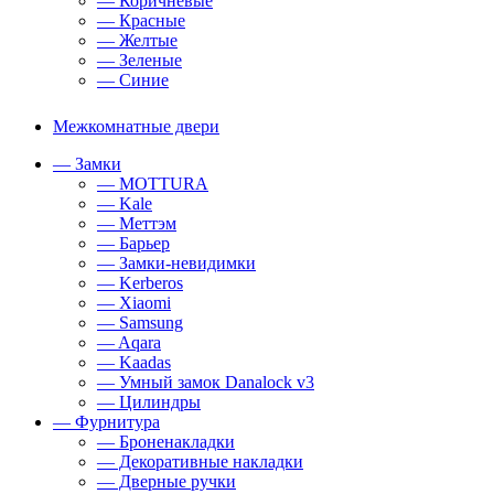
— Коричневые
— Красные
— Желтые
— Зеленые
— Синие
Межкомнатные двери
— Замки
— MOTTURA
— Kale
— Меттэм
— Барьер
— Замки-невидимки
— Kerberos
— Xiaomi
— Samsung
— Aqara
— Kaadas
— Умный замок Danalock v3
— Цилиндры
— Фурнитура
— Броненакладки
— Декоративные накладки
— Дверные ручки