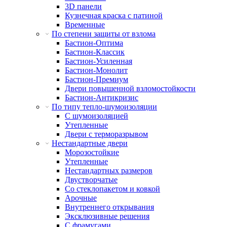
3D панели
Кузнечная краска с патиной
Временные
По степени защиты от взлома
Бастион-Оптима
Бастион-Классик
Бастион-Усиленная
Бастион-Монолит
Бастион-Премиум
Двери повышенной взломостойкости
Бастион-Антикризис
По типу тепло-шумоизоляции
С шумоизоляцией
Утепленные
Двери с терморазрывом
Нестандартные двери
Морозостойкие
Утепленные
Нестандартных размеров
Двустворчатые
Со стеклопакетом и ковкой
Арочные
Внутреннего открывания
Эксклюзивные решения
С фрамугами