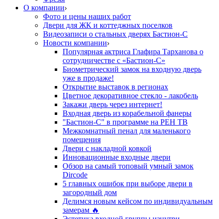
О компании
Фото и цены наших работ
Двери для ЖК и коттеджных поселков
Видеозаписи о стальных дверях Бастион-С
Новости компании
Популярная актриса Глафира Тарханова о
сотрудничестве с «Бастион-С»
Биометрический замок на входную дверь
уже в продаже!
Открытие выставок в регионах
Цветное декоративное стекло - лакобель
Закажи дверь через интернет!
Входная дверь из корабельной фанеры
"Бастион-С" в программе на РЕН ТВ
Межкомнатный пенал для маленького
помещения
Двери с накладной ковкой
Инновационные входные двери
Обзор на самый топовый умный замок
Dircode
5 главных ошибок при выборе двери в
загородный дом
Делимся новым кейсом по индивидуальным
замерам 🔥
Эстетика входной группы изнутри