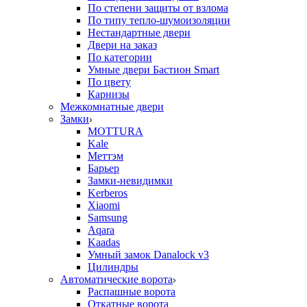
По степени защиты от взлома
По типу тепло-шумоизоляции
Нестандартные двери
Двери на заказ
По категории
Умные двери Бастион Smart
По цвету
Карнизы
Межкомнатные двери
Замки
MOTTURA
Kale
Меттэм
Барьер
Замки-невидимки
Kerberos
Xiaomi
Samsung
Aqara
Kaadas
Умный замок Danalock v3
Цилиндры
Автоматические ворота
Распашные ворота
Откатные ворота