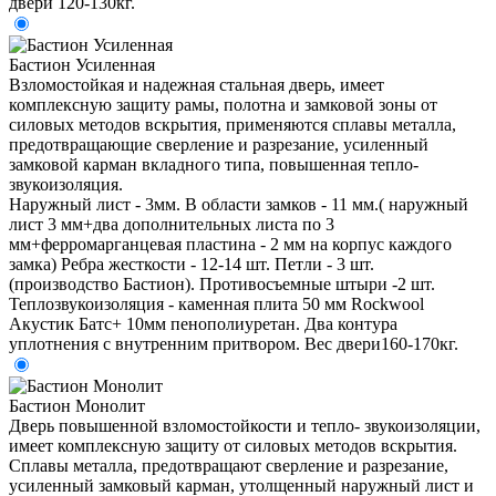
двери 120-130кг.
Бастион Усиленная
Взломостойкая и надежная стальная дверь, имеет
комплексную защиту рамы, полотна и замковой зоны от
силовых методов вскрытия, применяются сплавы металла,
предотвращающие сверление и разрезание, усиленный
замковой карман вкладного типа, повышенная тепло-
звукоизоляция.
Наружный лист - 3мм. В области замков - 11 мм.( наружный
лист 3 мм+два дополнительных листа по 3
мм+ферромарганцевая пластина - 2 мм на корпус каждого
замка) Ребра жесткости - 12-14 шт. Петли - 3 шт.
(производство Бастион). Противосъемные штыри -2 шт.
Теплозвукоизоляция - каменная плита 50 мм Rockwool
Акустик Батс+ 10мм пенополиуретан. Два контура
уплотнения с внутренним притвором. Вес двери160-170кг.
Бастион Монолит
Дверь повышенной взломостойкости и тепло- звукоизоляции,
имеет комплексную защиту от силовых методов вскрытия.
Сплавы металла, предотвращают сверление и разрезание,
усиленный замковый карман, утолщенный наружный лист и