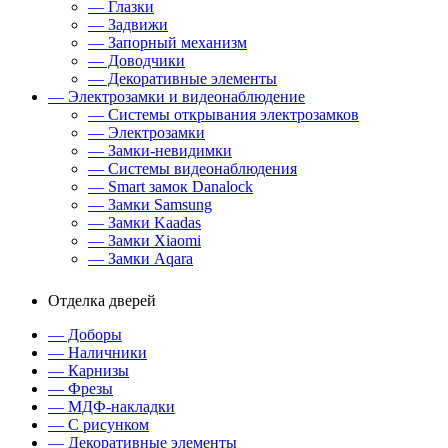
— Глазки
— Задвижи
— Запорный механизм
— Доводчики
— Декоративные элементы
— Электрозамки и видеонаблюдение
— Системы открывания электрозамков
— Электрозамки
— Замки-невидимки
— Системы видеонаблюдения
— Smart замок Danalock
— Замки Samsung
— Замки Kaadas
— Замки Xiaomi
— Замки Aqara
Отделка дверей
— Доборы
— Наличники
— Карнизы
— Фрезы
— МДФ-накладки
— С рисунком
— Декоративные элементы