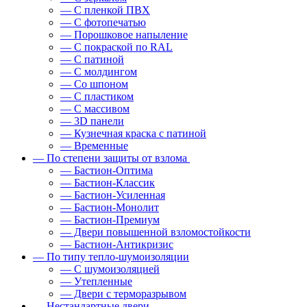
— С пленкой ПВХ
— С фотопечатью
— Порошковое напыление
— С покраской по RAL
— С патиной
— С молдингом
— Со шпоном
— С пластиком
— С массивом
— 3D панели
— Кузнечная краска с патиной
— Временные
— По степени защиты от взлома
— Бастион-Оптима
— Бастион-Классик
— Бастион-Усиленная
— Бастион-Монолит
— Бастион-Премиум
— Двери повышенной взломостойкости
— Бастион-Антикризис
— По типу тепло-шумоизоляции
— С шумоизоляцией
— Утепленные
— Двери с терморазрывом
— Нестандартные двери