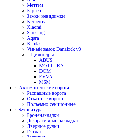
Меттэм
Барьер
Замки-невидимки
Kerberos
Xiaomi
Samsung
Aqara
Kaadas
Умный замок Danalock v3
Цилиндры
ABUS
MOTTURA
DOM
EVVA
MSM
Автоматические ворота
Распашные ворота
Откатные ворота
Подъемно-секционные
Фурнитура
Броненакладки
Декоративные накладки
Дверные ручки
Глазки