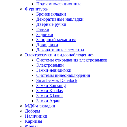
Подъемно-секционные
Фурнитура
Броненакладки
Декоративные накладки
Дверные ручки
Глазки
Задвижи
Запорный механизм
Доводчики
Декоративные элементы
Электрозамки и видеонаблюдение
Системы открывания электрозамков
Электрозамки
Замки-невидимки
Системы видеонаблюдения
Smart замок Danalock
Замки Samsung
Замки Kaadas
Замки Xiaomi
Замки Aqara
МДФ-накладки
Доборы
Наличники
Карнизы
Фрезы