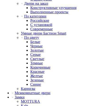
Двери на заказ
Конструктивные улучшения
Выполненные проекты
По категории
Российские
С установкой
Современные
Умные двери Бастион Smart
По цвету
Белые
Черные
Золотые
Серые
Светлые
Темные
Коричневые
Красные
Желтые
Зеленые
Синие
Карнизы
Межкомнатные двери
Замки
MOTTURA
Kale