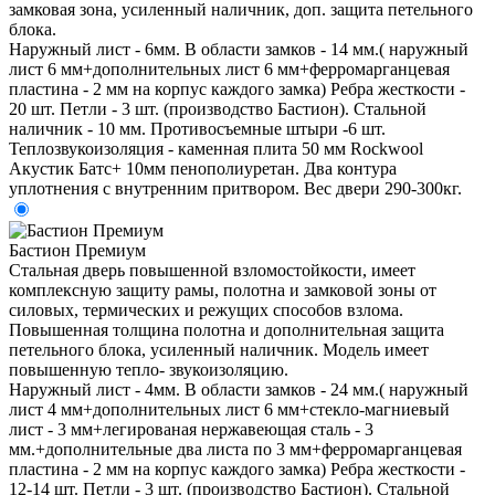
замковая зона, усиленный наличник, доп. защита петельного
блока.
Наружный лист - 6мм. В области замков - 14 мм.( наружный
лист 6 мм+дополнительных лист 6 мм+ферромарганцевая
пластина - 2 мм на корпус каждого замка) Ребра жесткости -
20 шт. Петли - 3 шт. (производство Бастион). Стальной
наличник - 10 мм. Противосъемные штыри -6 шт.
Теплозвукоизоляция - каменная плита 50 мм Rockwool
Акустик Батс+ 10мм пенополиуретан. Два контура
уплотнения с внутренним притвором. Вес двери 290-300кг.
Бастион Премиум
Стальная дверь повышенной взломостойкости, имеет
комплексную защиту рамы, полотна и замковой зоны от
силовых, термических и режущих способов взлома.
Повышенная толщина полотна и дополнительная защита
петельного блока, усиленный наличник. Модель имеет
повышенную тепло- звукоизоляцию.
Наружный лист - 4мм. В области замков - 24 мм.( наружный
лист 4 мм+дополнительных лист 6 мм+стекло-магниевый
лист - 3 мм+легированая нержавеющая сталь - 3
мм.+дополнительные два листа по 3 мм+ферромарганцевая
пластина - 2 мм на корпус каждого замка) Ребра жесткости -
12-14 шт. Петли - 3 шт. (производство Бастион). Стальной