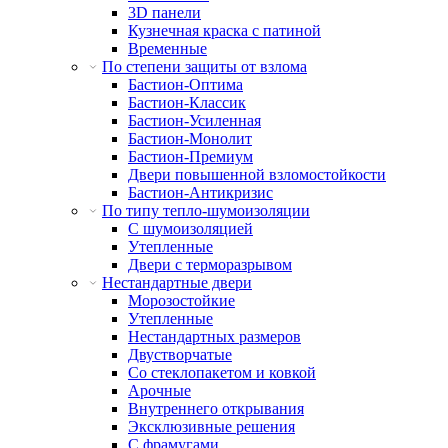
3D панели
Кузнечная краска с патиной
Временные
По степени защиты от взлома
Бастион-Оптима
Бастион-Классик
Бастион-Усиленная
Бастион-Монолит
Бастион-Премиум
Двери повышенной взломостойкости
Бастион-Антикризис
По типу тепло-шумоизоляции
С шумоизоляцией
Утепленные
Двери с терморазрывом
Нестандартные двери
Морозостойкие
Утепленные
Нестандартных размеров
Двустворчатые
Со стеклопакетом и ковкой
Арочные
Внутреннего открывания
Эксклюзивные решения
С фрамугами