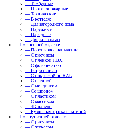
— Тамбурные
— Противопожарные
— Технические
— В коттедж
— Для загородного дома
— Наружные
— Парадные
— Двери в храмы
— По внешней отделке
— Порошковое напыление
— С рисунком
— С пленкой ПВХ
— С фотопечатью
— Ретро панели
— С покраской по RAL
— С патиной
— С молдингом
— Со шпоном
— С пластиком
— С массивом
— 3D панели
— Кузнечная краска с патиной
— По внутренней отделке
— С рисунком
— С зеркалом