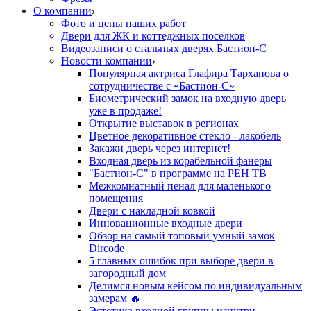
О компании
Фото и цены наших работ
Двери для ЖК и коттеджных поселков
Видеозаписи о стальных дверях Бастион-С
Новости компании
Популярная актриса Глафира Тарханова о
сотрудничестве с «Бастион-С»
Биометрический замок на входную дверь
уже в продаже!
Открытие выставок в регионах
Цветное декоративное стекло - лакобель
Закажи дверь через интернет!
Входная дверь из корабельной фанеры
"Бастион-С" в программе на РЕН ТВ
Межкомнатный пенал для маленького
помещения
Двери с накладной ковкой
Инновационные входные двери
Обзор на самый топовый умный замок
Dircode
5 главных ошибок при выборе двери в
загородный дом
Делимся новым кейсом по индивидуальным
замерам 🔥
Эстетика входной группы изнутри