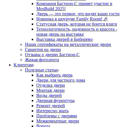
Компания Бастион-С примет участие в
MosBuild 2025!
Дверь — это первое, что видят ваши гости
Новинка в шоуруме Family Room! 🎉
Статусная дверь, которая не боится влаги
Технологичность, надежность и красота -
новая дверь на выставке
Выставка дверей в Бибирево
Наши сертификаты на металлические двери
Гарантия на двери
Отзывы о дверях Бастион-С
Живая фотолента
Клиентам
Полезные статьи
Как выбрать дверь
Двери для частного дома
Отделка двери
Монтаж двери
Виды дверей
Дверная фурнитура
Ремонт дверей
Интересно знать
Проблемы с дверями
Межкомнатные двери
Ворота