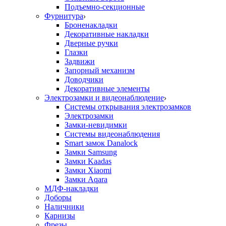
Подъемно-секционные
Фурнитура
Броненакладки
Декоративные накладки
Дверные ручки
Глазки
Задвижи
Запорный механизм
Доводчики
Декоративные элементы
Электрозамки и видеонаблюдение
Системы открывания электрозамков
Электрозамки
Замки-невидимки
Системы видеонаблюдения
Smart замок Danalock
Замки Samsung
Замки Kaadas
Замки Xiaomi
Замки Aqara
МДФ-накладки
Доборы
Наличники
Карнизы
Фрезы