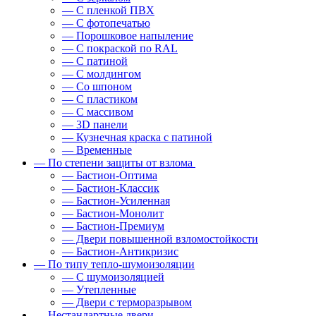
— С пленкой ПВХ
— С фотопечатью
— Порошковое напыление
— С покраской по RAL
— С патиной
— С молдингом
— Со шпоном
— С пластиком
— С массивом
— 3D панели
— Кузнечная краска с патиной
— Временные
— По степени защиты от взлома
— Бастион-Оптима
— Бастион-Классик
— Бастион-Усиленная
— Бастион-Монолит
— Бастион-Премиум
— Двери повышенной взломостойкости
— Бастион-Антикризис
— По типу тепло-шумоизоляции
— С шумоизоляцией
— Утепленные
— Двери с терморазрывом
— Нестандартные двери