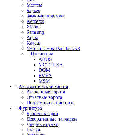
Меттэм
Барьер
Замки-невидимки
Kerberos
Xiaomi
Samsung
Aqara
Kaadas
Умный замок Danalock v3
Цилиндры
ABUS
MOTTURA
DOM
EVVA
MSM
Автоматические ворота
Распашные ворота
Откатные ворота
Подъемно-секционные
Фурнитура
Броненакладки
Декоративные накладки
Дверные ручки
Глазки