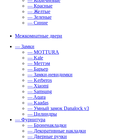
— Коричневые
— Красные
— Желтые
— Зеленые
— Синие
Межкомнатные двери
— Замки
— MOTTURA
— Kale
— Меттэм
— Барьер
— Замки-невидимки
— Kerberos
— Xiaomi
— Samsung
— Aqara
— Kaadas
— Умный замок Danalock v3
— Цилиндры
— Фурнитура
— Броненакладки
— Декоративные накладки
— Дверные ручки