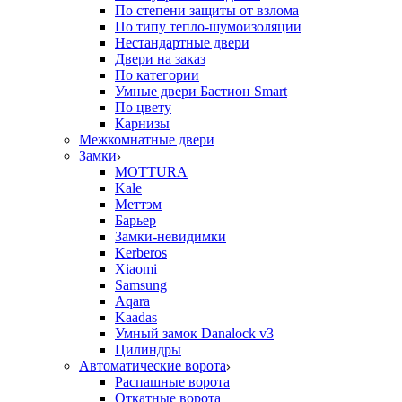
По степени защиты от взлома
По типу тепло-шумоизоляции
Нестандартные двери
Двери на заказ
По категории
Умные двери Бастион Smart
По цвету
Карнизы
Межкомнатные двери
Замки
MOTTURA
Kale
Меттэм
Барьер
Замки-невидимки
Kerberos
Xiaomi
Samsung
Aqara
Kaadas
Умный замок Danalock v3
Цилиндры
Автоматические ворота
Распашные ворота
Откатные ворота