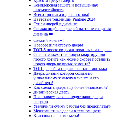
Красота требует жертв
Комплексная защита и повышенная
взломостойкость
Всего три шага и дверь готова!
Цветовые тенденции Pantone 2024
Стили дверей в дизайне
Свежая подборка дверей на этапе создания
дизайна ❤️
Свежий монтаж!
Преобразили старую дверь!
ТОП-5 проектов, реализованных за неделю
Спешите въехать в новую квартиру или
просто хотите как можно скорее поставить
новую дверь во время ремонта?
ТОП дверей за неделю на этапе монтажа
Дверь, дизайн которой создан по
уникальному замыслу клиента и его
дизайнера!
Как сделать дверь ещё более безопасной?
Дизайнерская дверь!
Показываем, как выглядят наши двери
изнутри
Увеличили сумму работы без предоплаты✨
Межкомнатные двери в темном цвете
Классика на все времена!