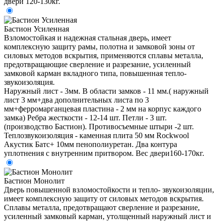
двери 120-130кг.
Бастион Усиленная
Взломостойкая и надежная стальная дверь, имеет
комплексную защиту рамы, полотна и замковой зоны от
силовых методов вскрытия, применяются сплавы металла,
предотвращающие сверление и разрезание, усиленный
замковой карман вкладного типа, повышенная тепло-
звукоизоляция.
Наружный лист - 3мм. В области замков - 11 мм.( наружный
лист 3 мм+два дополнительных листа по 3
мм+ферромарганцевая пластина - 2 мм на корпус каждого
замка) Ребра жесткости - 12-14 шт. Петли - 3 шт.
(производство Бастион). Противосъемные штыри -2 шт.
Теплозвукоизоляция - каменная плита 50 мм Rockwool
Акустик Батс+ 10мм пенополиуретан. Два контура
уплотнения с внутренним притвором. Вес двери160-170кг.
Бастион Монолит
Дверь повышенной взломостойкости и тепло- звукоизоляции,
имеет комплексную защиту от силовых методов вскрытия.
Сплавы металла, предотвращают сверление и разрезание,
усиленный замковый карман, утолщенный наружный лист и