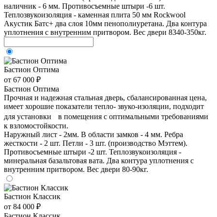
наличник - 6 мм. Противосъемные штыри -6 шт.
Теплозвукоизоляция - каменная плита 50 мм Rockwool
Акустик Батс+ два слоя 10мм пенополиуретана. Два контура
уплотнения с внутренним притвором. Вес двери 8340-350кг.
Бастион Оптима
от 67 000 ₽
Бастион Оптима
Прочная и надежная стальная дверь, сбалансированная цена,
имеет хорошие показатели тепло- звуко-изоляции, подходит
для установки в помещения с оптимальными требованиями
к взломостойкости.
Наружный лист - 2мм. В области замков - 4 мм. Ребра
жесткости - 2 шт. Петли - 3 шт. (производство Мэттем).
Противосъемные штыри -2 шт. Теплозвукоизоляция -
минеральная базальтовая вата. Два контура уплотнения с
внутренним притвором. Вес двери 80-90кг.
Бастион Классик
от 84 000 ₽
Бастион Классик