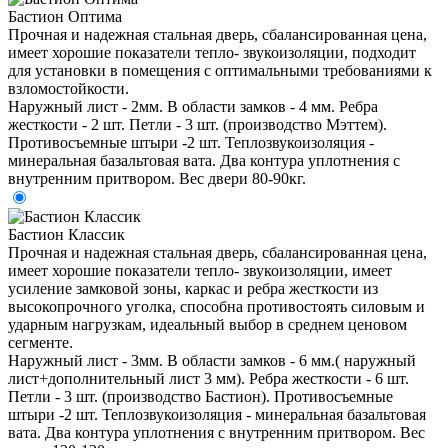
Бастион Оптима
Прочная и надежная стальная дверь, сбалансированная цена,
имеет хорошие показатели тепло- звукоизоляции, подходит
для установки в помещения с оптимальными требованиями к
взломостойкости.
Наружный лист - 2мм. В области замков - 4 мм. Ребра
жесткости - 2 шт. Петли - 3 шт. (производство Мэттем).
Противосъемные штыри -2 шт. Теплозвукоизоляция -
минеральная базальтовая вата. Два контура уплотнения с
внутренним притвором. Вес двери 80-90кг.
Бастион Классик
Прочная и надежная стальная дверь, сбалансированная цена,
имеет хорошие показатели тепло- звукоизоляции, имеет
усиление замковой зоны, каркас и ребра жесткости из
высокопрочного уголка, способна противостоять силовым и
ударным нагрузкам, идеальный выбор в среднем ценовом
сегменте.
Наружный лист - 3мм. В области замков - 6 мм.( наружный
лист+дополнительный лист 3 мм). Ребра жесткости - 6 шт.
Петли - 3 шт. (производство Бастион). Противосъемные
штыри -2 шт. Теплозвукоизоляция - минеральная базальтовая
вата. Два контура уплотнения с внутренним притвором. Вес