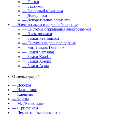
— Глазки
— Задвижи
— Запорный механизм
— Доводчики
— Декоративные элементы
— Электрозамки и видеонаблюдение
— Системы открывания электрозамков
— Электрозамки
— Замки-невидимки
— Системы видеонаблюдения
— Smart замок Danalock
— Замки Samsung
— Замки Kaadas
— Замки Xiaomi
— Замки Aqara
Отделка дверей
— Доборы
— Наличники
— Карнизы
— Фрезы
— МДФ-накладки
— С рисунком
— Декоративные элементы