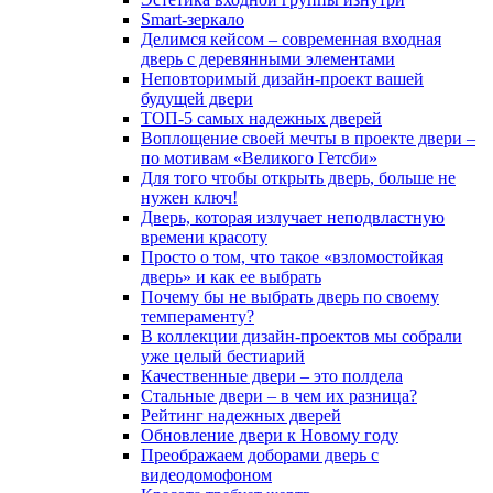
Smart-зеркало
Делимся кейсом – современная входная
дверь с деревянными элементами
Неповторимый дизайн-проект вашей
будущей двери
ТОП-5 самых надежных дверей
Воплощение своей мечты в проекте двери –
по мотивам «Великого Гетсби»
Для того чтобы открыть дверь, больше не
нужен ключ!
Дверь, которая излучает неподвластную
времени красоту
Просто о том, что такое «взломостойкая
дверь» и как ее выбрать
Почему бы не выбрать дверь по своему
темпераменту?
В коллекции дизайн-проектов мы собрали
уже целый бестиарий
Качественные двери – это полдела
Стальные двери – в чем их разница?
Рейтинг надежных дверей
Обновление двери к Новому году
Преображаем доборами дверь с
видеодомофоном