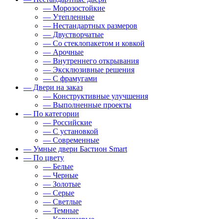
— Морозостойкие
— Утепленные
— Нестандартных размеров
— Двустворчатые
— Со стеклопакетом и ковкой
— Арочные
— Внутреннего открывания
— Эксклюзивные решения
— С фрамугами
— Двери на заказ
— Конструктивные улучшения
— Выполненные проекты
— По категории
— Российские
— С установкой
— Современные
— Умные двери Бастион Smart
— По цвету
— Белые
— Черные
— Золотые
— Серые
— Светлые
— Темные