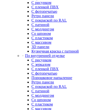
С рисунком
С пленкой ПВХ
С фотопечатью
Ретро панели
С покраской по RAL
С патиной
С молдингом
Со шпоном
С пластиком
С массивом
3D панели
Кузнечная краска с патиной
По внутренней отделке
С рисунком
С зеркалом
С пленкой ПВХ
С фотопечатью
Порошковое напыление
Ретро панели
С покраской по RAL
С патиной
С молдингом
Со шпоном
С пластиком
С массивом