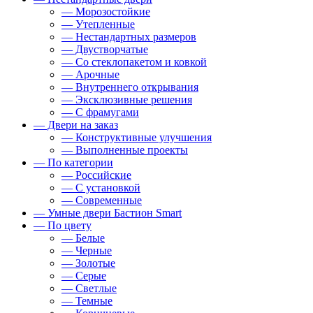
— Морозостойкие
— Утепленные
— Нестандартных размеров
— Двустворчатые
— Со стеклопакетом и ковкой
— Арочные
— Внутреннего открывания
— Эксклюзивные решения
— С фрамугами
— Двери на заказ
— Конструктивные улучшения
— Выполненные проекты
— По категории
— Российские
— С установкой
— Современные
— Умные двери Бастион Smart
— По цвету
— Белые
— Черные
— Золотые
— Серые
— Светлые
— Темные