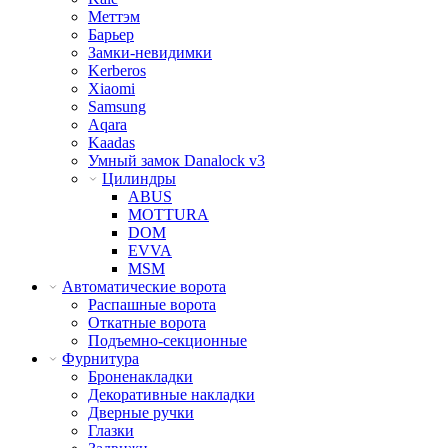
Меттэм
Барьер
Замки-невидимки
Kerberos
Xiaomi
Samsung
Aqara
Kaadas
Умный замок Danalock v3
Цилиндры
ABUS
MOTTURA
DOM
EVVA
MSM
Автоматические ворота
Распашные ворота
Откатные ворота
Подъемно-секционные
Фурнитура
Броненакладки
Декоративные накладки
Дверные ручки
Глазки