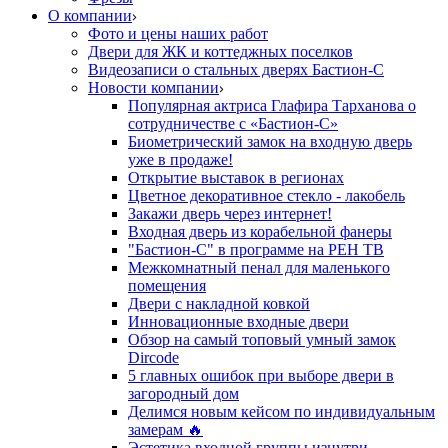
О компании
Фото и цены наших работ
Двери для ЖК и коттеджных поселков
Видеозаписи о стальных дверях Бастион-С
Новости компании
Популярная актриса Глафира Тарханова о
сотрудничестве с «Бастион-С»
Биометрический замок на входную дверь
уже в продаже!
Открытие выставок в регионах
Цветное декоративное стекло - лакобель
Закажи дверь через интернет!
Входная дверь из корабельной фанеры
"Бастион-С" в программе на РЕН ТВ
Межкомнатный пенал для маленького
помещения
Двери с накладной ковкой
Инновационные входные двери
Обзор на самый топовый умный замок
Dircode
5 главных ошибок при выборе двери в
загородный дом
Делимся новым кейсом по индивидуальным
замерам 🔥
Эстетика входной группы изнутри