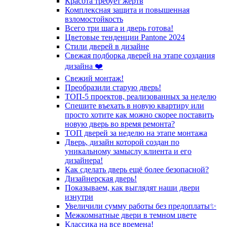
Красота требует жертв
Комплексная защита и повышенная
взломостойкость
Всего три шага и дверь готова!
Цветовые тенденции Pantone 2024
Стили дверей в дизайне
Свежая подборка дверей на этапе создания
дизайна ❤️
Свежий монтаж!
Преобразили старую дверь!
ТОП-5 проектов, реализованных за неделю
Спешите въехать в новую квартиру или
просто хотите как можно скорее поставить
новую дверь во время ремонта?
ТОП дверей за неделю на этапе монтажа
Дверь, дизайн которой создан по
уникальному замыслу клиента и его
дизайнера!
Как сделать дверь ещё более безопасной?
Дизайнерская дверь!
Показываем, как выглядят наши двери
изнутри
Увеличили сумму работы без предоплаты✨
Межкомнатные двери в темном цвете
Классика на все времена!