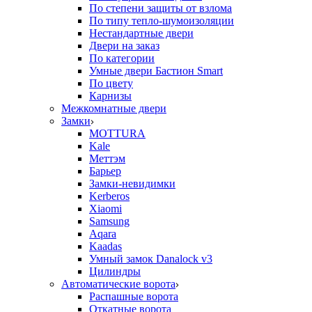
По степени защиты от взлома
По типу тепло-шумоизоляции
Нестандартные двери
Двери на заказ
По категории
Умные двери Бастион Smart
По цвету
Карнизы
Межкомнатные двери
Замки
MOTTURA
Kale
Меттэм
Барьер
Замки-невидимки
Kerberos
Xiaomi
Samsung
Aqara
Kaadas
Умный замок Danalock v3
Цилиндры
Автоматические ворота
Распашные ворота
Откатные ворота