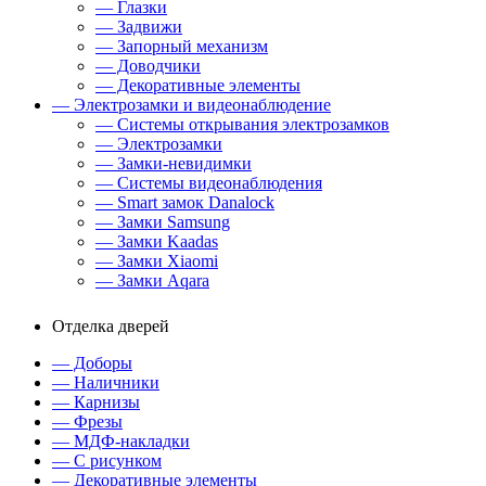
— Глазки
— Задвижи
— Запорный механизм
— Доводчики
— Декоративные элементы
— Электрозамки и видеонаблюдение
— Системы открывания электрозамков
— Электрозамки
— Замки-невидимки
— Системы видеонаблюдения
— Smart замок Danalock
— Замки Samsung
— Замки Kaadas
— Замки Xiaomi
— Замки Aqara
Отделка дверей
— Доборы
— Наличники
— Карнизы
— Фрезы
— МДФ-накладки
— С рисунком
— Декоративные элементы