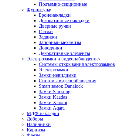
Подъемно-секционные
Фурнитура
Броненакладки
Декоративные накладки
Дверные ручки
Глазки
Задвижи
Запорный механизм
Доводчики
Декоративные элементы
Электрозамки и видеонаблюдение
Системы открывания электрозамков
Электрозамки
Замки-невидимки
Системы видеонаблюдения
Smart замок Danalock
Замки Samsung
Замки Kaadas
Замки Xiaomi
Замки Aqara
МДФ-накладки
Доборы
Наличники
Карнизы
Фрезы