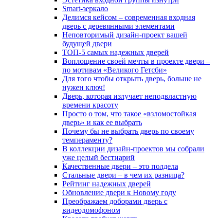
Smart-зеркало
Делимся кейсом – современная входная
дверь с деревянными элементами
Неповторимый дизайн-проект вашей
будущей двери
ТОП-5 самых надежных дверей
Воплощение своей мечты в проекте двери –
по мотивам «Великого Гетсби»
Для того чтобы открыть дверь, больше не
нужен ключ!
Дверь, которая излучает неподвластную
времени красоту
Просто о том, что такое «взломостойкая
дверь» и как ее выбрать
Почему бы не выбрать дверь по своему
темпераменту?
В коллекции дизайн-проектов мы собрали
уже целый бестиарий
Качественные двери – это полдела
Стальные двери – в чем их разница?
Рейтинг надежных дверей
Обновление двери к Новому году
Преображаем доборами дверь с
видеодомофоном