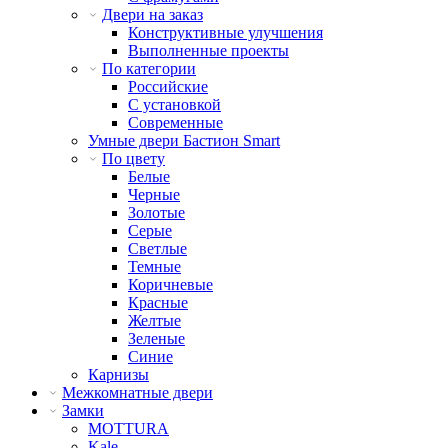
Двери на заказ
Конструктивные улучшения
Выполненные проекты
По категории
Российские
С установкой
Современные
Умные двери Бастион Smart
По цвету
Белые
Черные
Золотые
Серые
Светлые
Темные
Коричневые
Красные
Желтые
Зеленые
Синие
Карнизы
Межкомнатные двери
Замки
MOTTURA
Kale