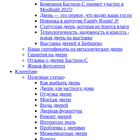
Компания Бастион-С примет участие в
MosBuild 2025!
Дверь — это первое, что видят ваши гости
Новинка в шоуруме Family Room! 🎉
Статусная дверь, которая не боится влаги
Технологичность, надежность и красота -
новая дверь на выставке
Выставка дверей в Бибирево
Наши сертификаты на металлические двери
Гарантия на двери
Отзывы о дверях Бастион-С
Живая фотолента
Клиентам
Полезные статьи
Как выбрать дверь
Двери для частного дома
Отделка двери
Монтаж двери
Виды дверей
Дверная фурнитура
Ремонт дверей
Интересно знать
Проблемы с дверями
Межкомнатные двери
Ворота