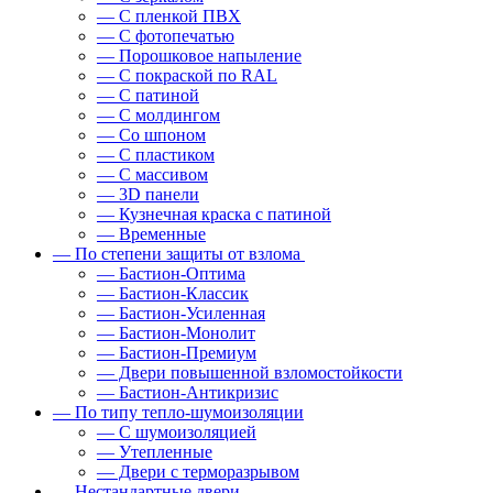
— С пленкой ПВХ
— С фотопечатью
— Порошковое напыление
— С покраской по RAL
— С патиной
— С молдингом
— Со шпоном
— С пластиком
— С массивом
— 3D панели
— Кузнечная краска с патиной
— Временные
— По степени защиты от взлома
— Бастион-Оптима
— Бастион-Классик
— Бастион-Усиленная
— Бастион-Монолит
— Бастион-Премиум
— Двери повышенной взломостойкости
— Бастион-Антикризис
— По типу тепло-шумоизоляции
— С шумоизоляцией
— Утепленные
— Двери с терморазрывом
— Нестандартные двери