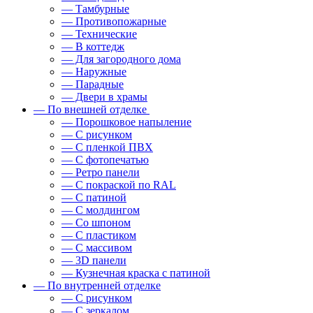
— Тамбурные
— Противопожарные
— Технические
— В коттедж
— Для загородного дома
— Наружные
— Парадные
— Двери в храмы
— По внешней отделке
— Порошковое напыление
— С рисунком
— С пленкой ПВХ
— С фотопечатью
— Ретро панели
— С покраской по RAL
— С патиной
— С молдингом
— Со шпоном
— С пластиком
— С массивом
— 3D панели
— Кузнечная краска с патиной
— По внутренней отделке
— С рисунком
— С зеркалом