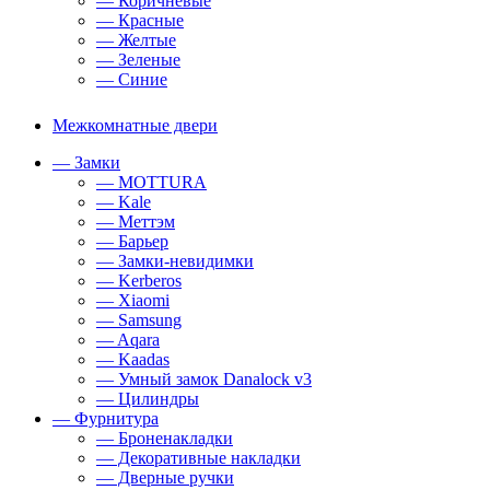
— Коричневые
— Красные
— Желтые
— Зеленые
— Синие
Межкомнатные двери
— Замки
— MOTTURA
— Kale
— Меттэм
— Барьер
— Замки-невидимки
— Kerberos
— Xiaomi
— Samsung
— Aqara
— Kaadas
— Умный замок Danalock v3
— Цилиндры
— Фурнитура
— Броненакладки
— Декоративные накладки
— Дверные ручки