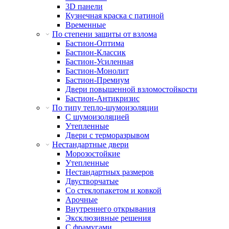
3D панели
Кузнечная краска с патиной
Временные
По степени защиты от взлома
Бастион-Оптима
Бастион-Классик
Бастион-Усиленная
Бастион-Монолит
Бастион-Премиум
Двери повышенной взломостойкости
Бастион-Антикризис
По типу тепло-шумоизоляции
С шумоизоляцией
Утепленные
Двери с терморазрывом
Нестандартные двери
Морозостойкие
Утепленные
Нестандартных размеров
Двустворчатые
Со стеклопакетом и ковкой
Арочные
Внутреннего открывания
Эксклюзивные решения
С фрамугами