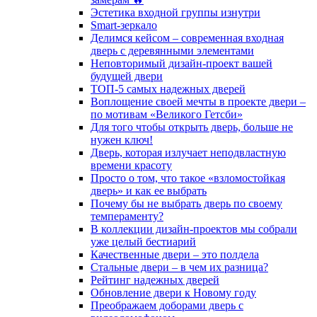
Эстетика входной группы изнутри
Smart-зеркало
Делимся кейсом – современная входная
дверь с деревянными элементами
Неповторимый дизайн-проект вашей
будущей двери
ТОП-5 самых надежных дверей
Воплощение своей мечты в проекте двери –
по мотивам «Великого Гетсби»
Для того чтобы открыть дверь, больше не
нужен ключ!
Дверь, которая излучает неподвластную
времени красоту
Просто о том, что такое «взломостойкая
дверь» и как ее выбрать
Почему бы не выбрать дверь по своему
темпераменту?
В коллекции дизайн-проектов мы собрали
уже целый бестиарий
Качественные двери – это полдела
Стальные двери – в чем их разница?
Рейтинг надежных дверей
Обновление двери к Новому году
Преображаем доборами дверь с