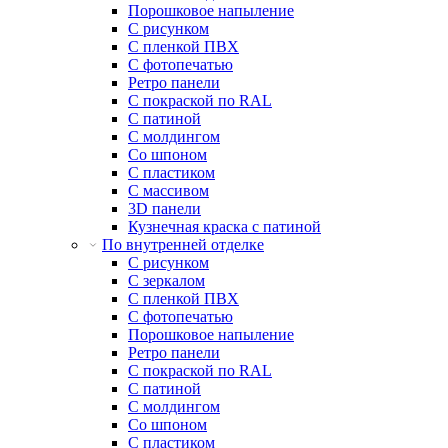
Порошковое напыление
С рисунком
С пленкой ПВХ
С фотопечатью
Ретро панели
С покраской по RAL
С патиной
С молдингом
Со шпоном
С пластиком
С массивом
3D панели
Кузнечная краска с патиной
По внутренней отделке
С рисунком
С зеркалом
С пленкой ПВХ
С фотопечатью
Порошковое напыление
Ретро панели
С покраской по RAL
С патиной
С молдингом
Со шпоном
С пластиком