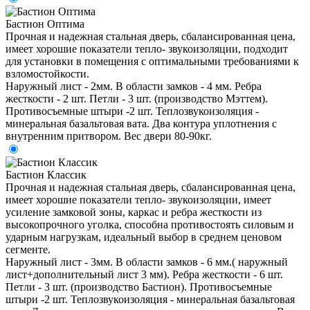
Бастион Оптима
Прочная и надежная стальная дверь, сбалансированная цена,
имеет хорошие показатели тепло- звукоизоляции, подходит
для установки в помещения с оптимальными требованиями к
взломостойкости.
Наружный лист - 2мм. В области замков - 4 мм. Ребра
жесткости - 2 шт. Петли - 3 шт. (производство Мэттем).
Противосъемные штыри -2 шт. Теплозвукоизоляция -
минеральная базальтовая вата. Два контура уплотнения с
внутренним притвором. Вес двери 80-90кг.
Бастион Классик
Прочная и надежная стальная дверь, сбалансированная цена,
имеет хорошие показатели тепло- звукоизоляции, имеет
усиление замковой зоны, каркас и ребра жесткости из
высокопрочного уголка, способна противостоять силовым и
ударным нагрузкам, идеальный выбор в среднем ценовом
сегменте.
Наружный лист - 3мм. В области замков - 6 мм.( наружный
лист+дополнительный лист 3 мм). Ребра жесткости - 6 шт.
Петли - 3 шт. (производство Бастион). Противосъемные
штыри -2 шт. Теплозвукоизоляция - минеральная базальтовая