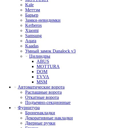
Kale
Меттэм
Барьер
Замки-невидимки
Kerberos
Xiaomi
Samsung
Aqara
Kaadas
Умный замок Danalock v3
Цилиндры
ABUS
MOTTURA
DOM
EVVA
MSM
Автоматические ворота
Распашные ворота
Откатные ворота
Подъемно-секционные
Фурнитура
Броненакладки
Декоративные накладки
Дверные ручки