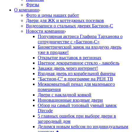
Фрезы
О компании
Фото и цены наших работ
Двери для ЖК и коттеджных поселков
Видеозаписи о стальных дверях Бастион-С
Новости компании
Популярная актриса Глафира Тарханова о
сотрудничестве с «Бастион-С»
Биометрический замок на входную дверь
уже в продаже!
Открытие выставок в регионах
Цветное декоративное стекло - лакобель
Закажи дверь через интернет!
Входная дверь из корабельной фанеры
"Бастион-С" в программе на РЕН ТВ
Межкомнатный пенал для маленького
помещения
Двери с накладной ковкой
Инновационные входные двери
Обзор на самый топовый умный замок
Dircode
5 главных ошибок при выборе двери в
загородный дом
Делимся новым кейсом по индивидуальным
замерам 🔥