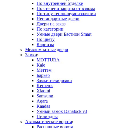
По внутренней отделке
По степени защиты от взлома
По типу тепло-шумоизоляции
Нестандартные двери
Двери на заказ
По категории
Умные двери Бастион Smart
По цвету
Карнизы
Межкомнатные двери
Замки
MOTTURA
Kale
Меттэм
Барьер
Замки-невидимки
Kerberos
Xiaomi
Samsung
Aqara
Kaadas
Умный замок Danalock v3
Цилиндры
Автоматические ворота
Распашные ворота