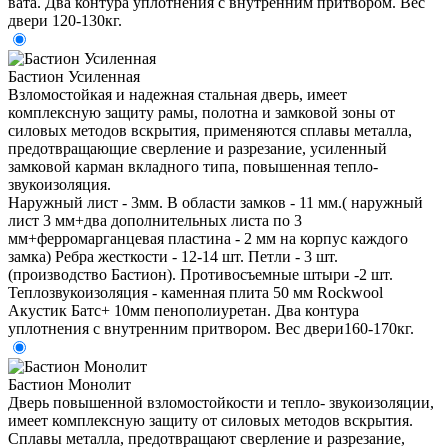
вата. Два контура уплотнения с внутренним притвором. Вес
двери 120-130кг.
Бастион Усиленная
Взломостойкая и надежная стальная дверь, имеет
комплексную защиту рамы, полотна и замковой зоны от
силовых методов вскрытия, применяются сплавы металла,
предотвращающие сверление и разрезание, усиленный
замковой карман вкладного типа, повышенная тепло-
звукоизоляция.
Наружный лист - 3мм. В области замков - 11 мм.( наружный
лист 3 мм+два дополнительных листа по 3
мм+ферромарганцевая пластина - 2 мм на корпус каждого
замка) Ребра жесткости - 12-14 шт. Петли - 3 шт.
(производство Бастион). Противосъемные штыри -2 шт.
Теплозвукоизоляция - каменная плита 50 мм Rockwool
Акустик Батс+ 10мм пенополиуретан. Два контура
уплотнения с внутренним притвором. Вес двери160-170кг.
Бастион Монолит
Дверь повышенной взломостойкости и тепло- звукоизоляции,
имеет комплексную защиту от силовых методов вскрытия.
Сплавы металла, предотвращают сверление и разрезание,