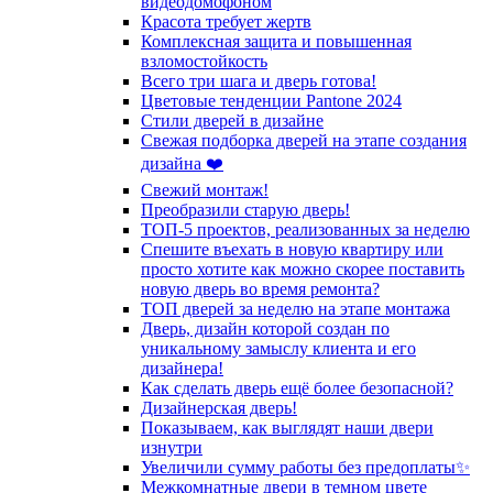
видеодомофоном
Красота требует жертв
Комплексная защита и повышенная
взломостойкость
Всего три шага и дверь готова!
Цветовые тенденции Pantone 2024
Стили дверей в дизайне
Свежая подборка дверей на этапе создания
дизайна ❤️
Свежий монтаж!
Преобразили старую дверь!
ТОП-5 проектов, реализованных за неделю
Спешите въехать в новую квартиру или
просто хотите как можно скорее поставить
новую дверь во время ремонта?
ТОП дверей за неделю на этапе монтажа
Дверь, дизайн которой создан по
уникальному замыслу клиента и его
дизайнера!
Как сделать дверь ещё более безопасной?
Дизайнерская дверь!
Показываем, как выглядят наши двери
изнутри
Увеличили сумму работы без предоплаты✨
Межкомнатные двери в темном цвете