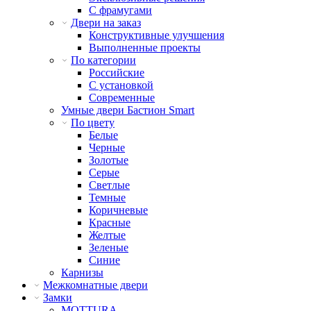
С фрамугами
Двери на заказ
Конструктивные улучшения
Выполненные проекты
По категории
Российские
С установкой
Современные
Умные двери Бастион Smart
По цвету
Белые
Черные
Золотые
Серые
Светлые
Темные
Коричневые
Красные
Желтые
Зеленые
Синие
Карнизы
Межкомнатные двери
Замки
MOTTURA