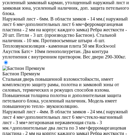
усиленный замковый карман, утолщенный наружный лист и
замковая зона, усиленный наличник, доп. защита петельного
блока.
Наружный лист - 6мм. В области замков - 14 мм.( наружный
лист 6 мм+дополнительных лист 6 мм+ферромарганцевая
пластина - 2 мм на корпус каждого замка) Ребра жесткости -
20 шт. Петли - 3 шт. (производство Бастион). Стальной
наличник - 10 мм. Противосъемные штыри -6 шт.
Теплозвукоизоляция - каменная плита 50 мм Rockwool
Акустик Батс+ 10мм пенополиуретан. Два контура
уплотнения с внутренним притвором. Вес двери 290-300кг.
Бастион Премиум
Стальная дверь повышенной взломостойкости, имеет
комплексную защиту рамы, полотна и замковой зоны от
силовых, термических и режущих способов взлома.
Повышенная толщина полотна и дополнительная защита
петельного блока, усиленный наличник. Модель имеет
повышенную тепло- звукоизоляцию.
Наружный лист - 4мм. В области замков - 24 мм.( наружный
лист 4 мм+дополнительных лист 6 мм+стекло-магниевый
лист - 3 мм+легированая нержавеющая сталь - 3
мм.+дополнительные два листа по 3 мм+ферромарганцевая
пластина - 2 мм на корпус каждого замка) Ребра жесткости -