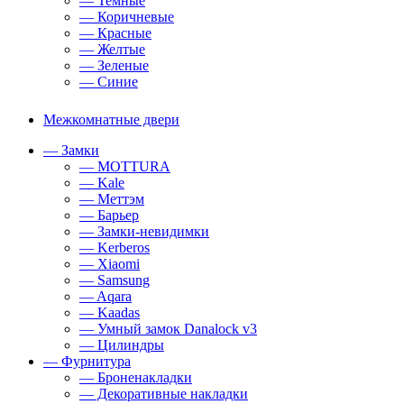
— Темные
— Коричневые
— Красные
— Желтые
— Зеленые
— Синие
Межкомнатные двери
— Замки
— MOTTURA
— Kale
— Меттэм
— Барьер
— Замки-невидимки
— Kerberos
— Xiaomi
— Samsung
— Aqara
— Kaadas
— Умный замок Danalock v3
— Цилиндры
— Фурнитура
— Броненакладки
— Декоративные накладки