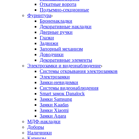
Откатные ворота
Подъемно-секционные
Фурнитура
Броненакладки
Декоративные накладки
Дверные ручки
Глазки
Задвижи
Запорный механизм
Доводчики
Декоративные элементы
Электрозамки и видеонаблюдение
Системы открывания электрозамков
Электрозамки
Замки-невидимки
Системы видеонаблюдения
Smart замок Danalock
Замки Samsung
Замки Kaadas
Замки Xiaomi
Замки Aqara
МДФ-накладки
Доборы
Наличники
Карнизы