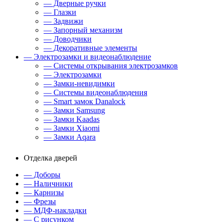
— Дверные ручки
— Глазки
— Задвижи
— Запорный механизм
— Доводчики
— Декоративные элементы
— Электрозамки и видеонаблюдение
— Системы открывания электрозамков
— Электрозамки
— Замки-невидимки
— Системы видеонаблюдения
— Smart замок Danalock
— Замки Samsung
— Замки Kaadas
— Замки Xiaomi
— Замки Aqara
Отделка дверей
— Доборы
— Наличники
— Карнизы
— Фрезы
— МДФ-накладки
— С рисунком