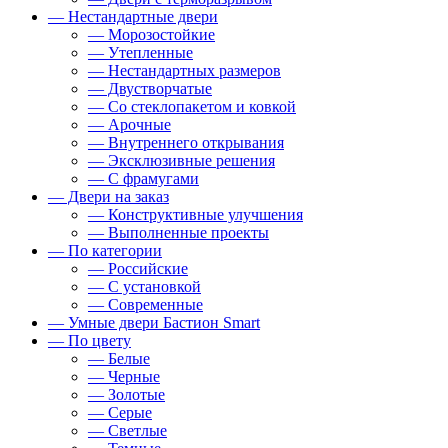
— Нестандартные двери
— Морозостойкие
— Утепленные
— Нестандартных размеров
— Двустворчатые
— Со стеклопакетом и ковкой
— Арочные
— Внутреннего открывания
— Эксклюзивные решения
— С фрамугами
— Двери на заказ
— Конструктивные улучшения
— Выполненные проекты
— По категории
— Российские
— С установкой
— Современные
— Умные двери Бастион Smart
— По цвету
— Белые
— Черные
— Золотые
— Серые
— Светлые