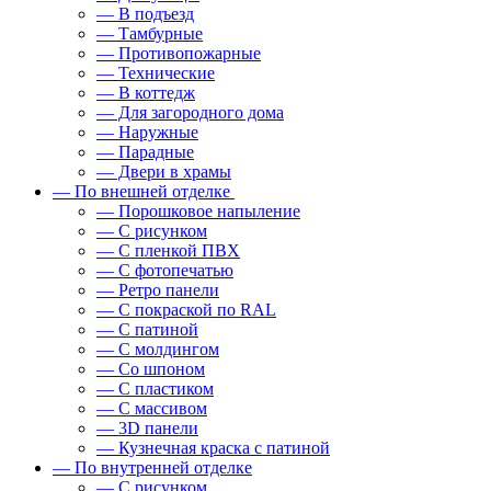
— В подъезд
— Тамбурные
— Противопожарные
— Технические
— В коттедж
— Для загородного дома
— Наружные
— Парадные
— Двери в храмы
— По внешней отделке
— Порошковое напыление
— С рисунком
— С пленкой ПВХ
— С фотопечатью
— Ретро панели
— С покраской по RAL
— С патиной
— С молдингом
— Со шпоном
— С пластиком
— С массивом
— 3D панели
— Кузнечная краска с патиной
— По внутренней отделке
— С рисунком