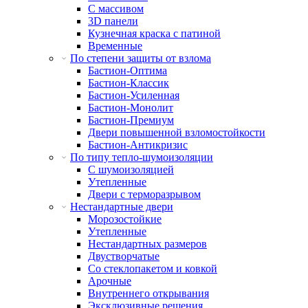
С массивом
3D панели
Кузнечная краска с патиной
Временные
По степени защиты от взлома
Бастион-Оптима
Бастион-Классик
Бастион-Усиленная
Бастион-Монолит
Бастион-Премиум
Двери повышенной взломостойкости
Бастион-Антикризис
По типу тепло-шумоизоляции
С шумоизоляцией
Утепленные
Двери с терморазрывом
Нестандартные двери
Морозостойкие
Утепленные
Нестандартных размеров
Двустворчатые
Со стеклопакетом и ковкой
Арочные
Внутреннего открывания
Эксклюзивные решения