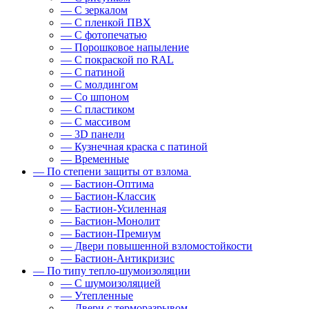
— С зеркалом
— С пленкой ПВХ
— С фотопечатью
— Порошковое напыление
— С покраской по RAL
— С патиной
— С молдингом
— Со шпоном
— С пластиком
— С массивом
— 3D панели
— Кузнечная краска с патиной
— Временные
— По степени защиты от взлома
— Бастион-Оптима
— Бастион-Классик
— Бастион-Усиленная
— Бастион-Монолит
— Бастион-Премиум
— Двери повышенной взломостойкости
— Бастион-Антикризис
— По типу тепло-шумоизоляции
— С шумоизоляцией
— Утепленные
— Двери с терморазрывом