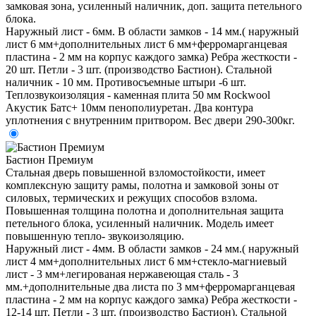
замковая зона, усиленный наличник, доп. защита петельного
блока.
Наружный лист - 6мм. В области замков - 14 мм.( наружный
лист 6 мм+дополнительных лист 6 мм+ферромарганцевая
пластина - 2 мм на корпус каждого замка) Ребра жесткости -
20 шт. Петли - 3 шт. (производство Бастион). Стальной
наличник - 10 мм. Противосъемные штыри -6 шт.
Теплозвукоизоляция - каменная плита 50 мм Rockwool
Акустик Батс+ 10мм пенополиуретан. Два контура
уплотнения с внутренним притвором. Вес двери 290-300кг.
Бастион Премиум
Стальная дверь повышенной взломостойкости, имеет
комплексную защиту рамы, полотна и замковой зоны от
силовых, термических и режущих способов взлома.
Повышенная толщина полотна и дополнительная защита
петельного блока, усиленный наличник. Модель имеет
повышенную тепло- звукоизоляцию.
Наружный лист - 4мм. В области замков - 24 мм.( наружный
лист 4 мм+дополнительных лист 6 мм+стекло-магниевый
лист - 3 мм+легированая нержавеющая сталь - 3
мм.+дополнительные два листа по 3 мм+ферромарганцевая
пластина - 2 мм на корпус каждого замка) Ребра жесткости -
12-14 шт. Петли - 3 шт. (производство Бастион). Стальной