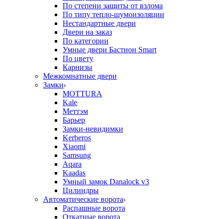
По степени защиты от взлома
По типу тепло-шумоизоляции
Нестандартные двери
Двери на заказ
По категории
Умные двери Бастион Smart
По цвету
Карнизы
Межкомнатные двери
Замки
MOTTURA
Kale
Меттэм
Барьер
Замки-невидимки
Kerberos
Xiaomi
Samsung
Aqara
Kaadas
Умный замок Danalock v3
Цилиндры
Автоматические ворота
Распашные ворота
Откатные ворота