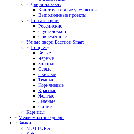
Двери на заказ
Конструктивные улучшения
Выполненные проекты
По категории
Российские
С установкой
Современные
Умные двери Бастион Smart
По цвету
Белые
Черные
Золотые
Серые
Светлые
Темные
Коричневые
Красные
Желтые
Зеленые
Синие
Карнизы
Межкомнатные двери
Замки
MOTTURA
Kale