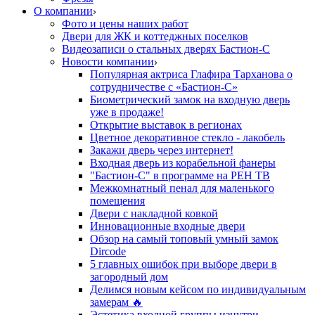
О компании
Фото и цены наших работ
Двери для ЖК и коттеджных поселков
Видеозаписи о стальных дверях Бастион-С
Новости компании
Популярная актриса Глафира Тарханова о
сотрудничестве с «Бастион-С»
Биометрический замок на входную дверь
уже в продаже!
Открытие выставок в регионах
Цветное декоративное стекло - лакобель
Закажи дверь через интернет!
Входная дверь из корабельной фанеры
"Бастион-С" в программе на РЕН ТВ
Межкомнатный пенал для маленького
помещения
Двери с накладной ковкой
Инновационные входные двери
Обзор на самый топовый умный замок
Dircode
5 главных ошибок при выборе двери в
загородный дом
Делимся новым кейсом по индивидуальным
замерам 🔥
Эстетика входной группы изнутри