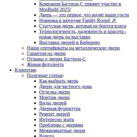
Компания Бастион-С примет участие в
MosBuild 2025!
Дверь — это первое, что видят ваши гости
Новинка в шоуруме Family Room! 🎉
Статусная дверь, которая не боится влаги
Технологичность, надежность и красота -
новая дверь на выставке
Выставка дверей в Бибирево
Наши сертификаты на металлические двери
Гарантия на двери
Отзывы о дверях Бастион-С
Живая фотолента
Клиентам
Полезные статьи
Как выбрать дверь
Двери для частного дома
Отделка двери
Монтаж двери
Виды дверей
Дверная фурнитура
Ремонт дверей
Интересно знать
Проблемы с дверями
Межкомнатные двери
Ворота