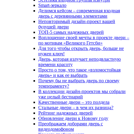
Smart-зеркало
Делимся кейсом – современная входная
дверь с деревянными элементами
Неповторимый дизайн-проект вашей
будущей двери
ТОП-5 самых надежных дверей
Воплощение своей мечты в проекте двери –
по мотивам «Великого Гетсби»
Для того чтобы открыть дверь, больше не
нужен ключ!
Дверь, которая излучает неподвластную
времени красоту
Просто о том, что такое «взломостойкая
дверь» и как ее выбрать
Почему бы не выбрать дверь по своему
темпераменту?
В коллекции дизайн-проектов мы собрали
уже целый бестиарий
Качественные двери – это полдела
Стальные двери – в чем их разница?
Рейтинг надежных дверей
Обновление двери к Новому году
Преображаем доборами дверь с
видеодомофоном