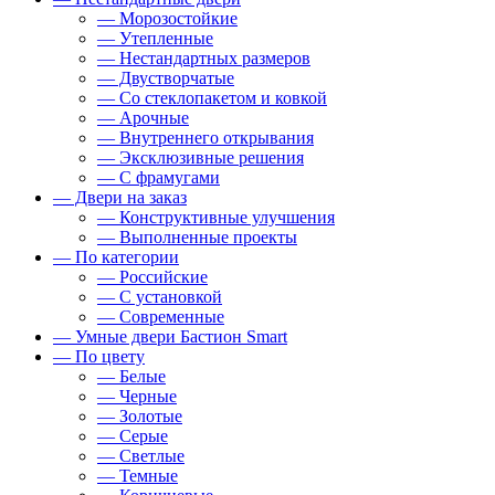
— Морозостойкие
— Утепленные
— Нестандартных размеров
— Двустворчатые
— Со стеклопакетом и ковкой
— Арочные
— Внутреннего открывания
— Эксклюзивные решения
— С фрамугами
— Двери на заказ
— Конструктивные улучшения
— Выполненные проекты
— По категории
— Российские
— С установкой
— Современные
— Умные двери Бастион Smart
— По цвету
— Белые
— Черные
— Золотые
— Серые
— Светлые
— Темные