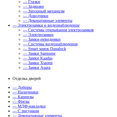
— Глазки
— Задвижи
— Запорный механизм
— Доводчики
— Декоративные элементы
— Электрозамки и видеонаблюдение
— Системы открывания электрозамков
— Электрозамки
— Замки-невидимки
— Системы видеонаблюдения
— Smart замок Danalock
— Замки Samsung
— Замки Kaadas
— Замки Xiaomi
— Замки Aqara
Отделка дверей
— Доборы
— Наличники
— Карнизы
— Фрезы
— МДФ-накладки
— С рисунком
— Декоративные элементы