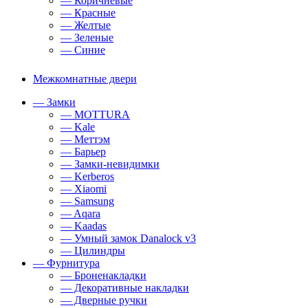
— Коричневые
— Красные
— Желтые
— Зеленые
— Синие
Межкомнатные двери
— Замки
— MOTTURA
— Kale
— Меттэм
— Барьер
— Замки-невидимки
— Kerberos
— Xiaomi
— Samsung
— Aqara
— Kaadas
— Умный замок Danalock v3
— Цилиндры
— Фурнитура
— Броненакладки
— Декоративные накладки
— Дверные ручки