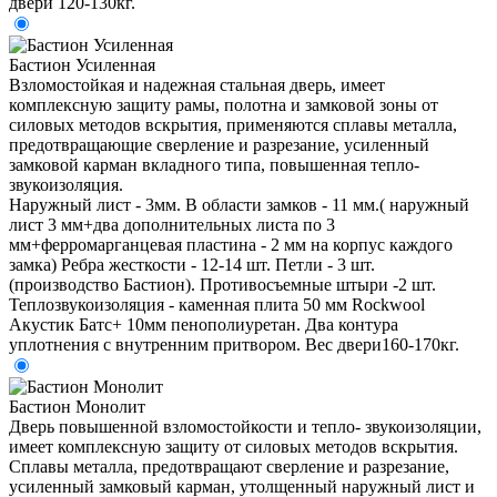
двери 120-130кг.
Бастион Усиленная
Взломостойкая и надежная стальная дверь, имеет
комплексную защиту рамы, полотна и замковой зоны от
силовых методов вскрытия, применяются сплавы металла,
предотвращающие сверление и разрезание, усиленный
замковой карман вкладного типа, повышенная тепло-
звукоизоляция.
Наружный лист - 3мм. В области замков - 11 мм.( наружный
лист 3 мм+два дополнительных листа по 3
мм+ферромарганцевая пластина - 2 мм на корпус каждого
замка) Ребра жесткости - 12-14 шт. Петли - 3 шт.
(производство Бастион). Противосъемные штыри -2 шт.
Теплозвукоизоляция - каменная плита 50 мм Rockwool
Акустик Батс+ 10мм пенополиуретан. Два контура
уплотнения с внутренним притвором. Вес двери160-170кг.
Бастион Монолит
Дверь повышенной взломостойкости и тепло- звукоизоляции,
имеет комплексную защиту от силовых методов вскрытия.
Сплавы металла, предотвращают сверление и разрезание,
усиленный замковый карман, утолщенный наружный лист и