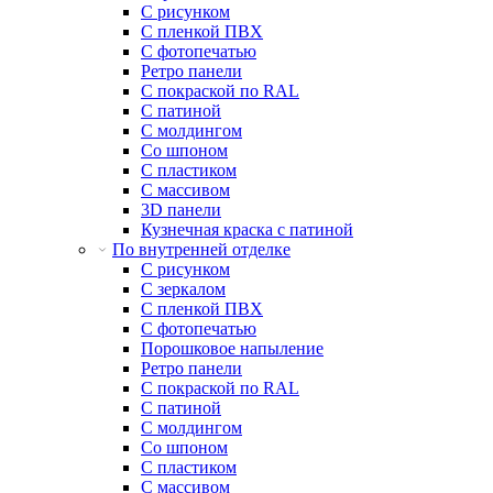
С рисунком
С пленкой ПВХ
С фотопечатью
Ретро панели
С покраской по RAL
С патиной
С молдингом
Со шпоном
С пластиком
С массивом
3D панели
Кузнечная краска с патиной
По внутренней отделке
С рисунком
С зеркалом
С пленкой ПВХ
С фотопечатью
Порошковое напыление
Ретро панели
С покраской по RAL
С патиной
С молдингом
Со шпоном
С пластиком
С массивом