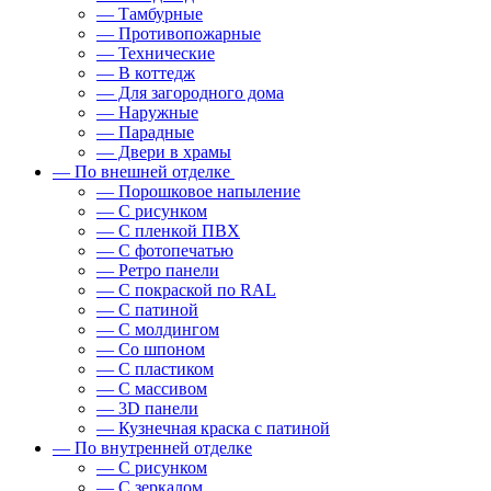
— Тамбурные
— Противопожарные
— Технические
— В коттедж
— Для загородного дома
— Наружные
— Парадные
— Двери в храмы
— По внешней отделке
— Порошковое напыление
— С рисунком
— С пленкой ПВХ
— С фотопечатью
— Ретро панели
— С покраской по RAL
— С патиной
— С молдингом
— Со шпоном
— С пластиком
— С массивом
— 3D панели
— Кузнечная краска с патиной
— По внутренней отделке
— С рисунком
— С зеркалом