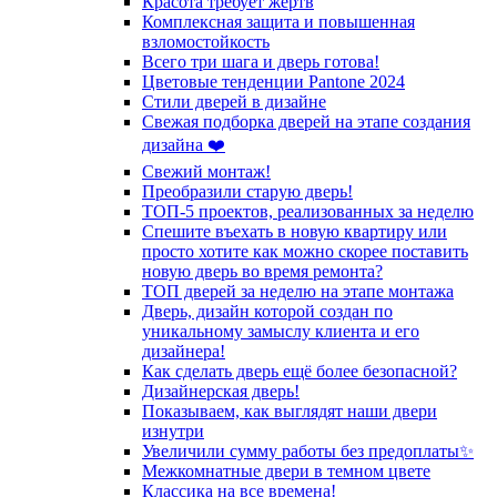
Красота требует жертв
Комплексная защита и повышенная
взломостойкость
Всего три шага и дверь готова!
Цветовые тенденции Pantone 2024
Стили дверей в дизайне
Свежая подборка дверей на этапе создания
дизайна ❤️
Свежий монтаж!
Преобразили старую дверь!
ТОП-5 проектов, реализованных за неделю
Спешите въехать в новую квартиру или
просто хотите как можно скорее поставить
новую дверь во время ремонта?
ТОП дверей за неделю на этапе монтажа
Дверь, дизайн которой создан по
уникальному замыслу клиента и его
дизайнера!
Как сделать дверь ещё более безопасной?
Дизайнерская дверь!
Показываем, как выглядят наши двери
изнутри
Увеличили сумму работы без предоплаты✨
Межкомнатные двери в темном цвете
Классика на все времена!