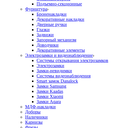
Подъемно-секционные
Фурнитура
Броненакладки
Декоративные накладки
Дверные ручки
Глазки
Задвижи
Запорный механизм
Доводчики
Декоративные элементы
Электрозамки и видеонаблюдение
Системы открывания электрозамков
Электрозамки
Замки-невидимки
Системы видеонаблюдения
Smart замок Danalock
Замки Samsung
Замки Kaadas
Замки Xiaomi
Замки Aqara
МДФ-накладки
Доборы
Наличники
Карнизы
Фрезы