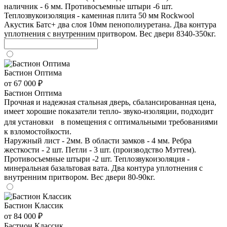
наличник - 6 мм. Противосъемные штыри -6 шт.
Теплозвукоизоляция - каменная плита 50 мм Rockwool
Акустик Батс+ два слоя 10мм пенополиуретана. Два контура
уплотнения с внутренним притвором. Вес двери 8340-350кг.
Бастион Оптима
от 67 000 ₽
Бастион Оптима
Прочная и надежная стальная дверь, сбалансированная цена,
имеет хорошие показатели тепло- звуко-изоляции, подходит
для установки в помещения с оптимальными требованиями
к взломостойкости.
Наружный лист - 2мм. В области замков - 4 мм. Ребра
жесткости - 2 шт. Петли - 3 шт. (производство Мэттем).
Противосъемные штыри -2 шт. Теплозвукоизоляция -
минеральная базальтовая вата. Два контура уплотнения с
внутренним притвором. Вес двери 80-90кг.
Бастион Классик
от 84 000 ₽
Бастион Классик