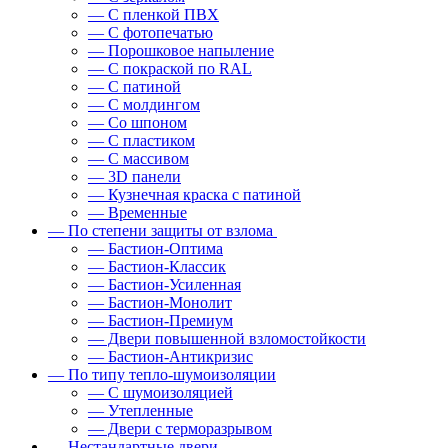
— С пленкой ПВХ
— С фотопечатью
— Порошковое напыление
— С покраской по RAL
— С патиной
— С молдингом
— Со шпоном
— С пластиком
— С массивом
— 3D панели
— Кузнечная краска с патиной
— Временные
— По степени защиты от взлома
— Бастион-Оптима
— Бастион-Классик
— Бастион-Усиленная
— Бастион-Монолит
— Бастион-Премиум
— Двери повышенной взломостойкости
— Бастион-Антикризис
— По типу тепло-шумоизоляции
— С шумоизоляцией
— Утепленные
— Двери с терморазрывом
— Нестандартные двери