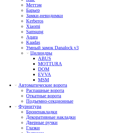
Меттэм
Барьер
Замки-невидимки
Kerberos
Xiaomi
Samsung
Aqara
Kaadas
Умный замок Danalock v3
Цилиндры
ABUS
MOTTURA
DOM
EVVA
MSM
Автоматические ворота
Распашные ворота
Откатные ворота
Подъемно-секционные
Фурнитура
Броненакладки
Декоративные накладки
Дверные ручки
Глазки