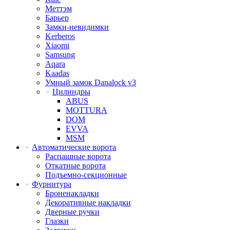
Меттэм
Барьер
Замки-невидимки
Kerberos
Xiaomi
Samsung
Aqara
Kaadas
Умный замок Danalock v3
Цилиндры
ABUS
MOTTURA
DOM
EVVA
MSM
Автоматические ворота
Распашные ворота
Откатные ворота
Подъемно-секционные
Фурнитура
Броненакладки
Декоративные накладки
Дверные ручки
Глазки