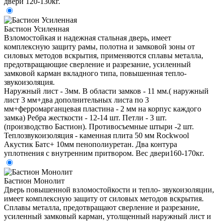
двери 120-130кг.
Бастион Усиленная
Взломостойкая и надежная стальная дверь, имеет
комплексную защиту рамы, полотна и замковой зоны от
силовых методов вскрытия, применяются сплавы металла,
предотвращающие сверление и разрезание, усиленный
замковой карман вкладного типа, повышенная тепло-
звукоизоляция.
Наружный лист - 3мм. В области замков - 11 мм.( наружный
лист 3 мм+два дополнительных листа по 3
мм+ферромарганцевая пластина - 2 мм на корпус каждого
замка) Ребра жесткости - 12-14 шт. Петли - 3 шт.
(производство Бастион). Противосъемные штыри -2 шт.
Теплозвукоизоляция - каменная плита 50 мм Rockwool
Акустик Батс+ 10мм пенополиуретан. Два контура
уплотнения с внутренним притвором. Вес двери160-170кг.
Бастион Монолит
Дверь повышенной взломостойкости и тепло- звукоизоляции,
имеет комплексную защиту от силовых методов вскрытия.
Сплавы металла, предотвращают сверление и разрезание,
усиленный замковый карман, утолщенный наружный лист и