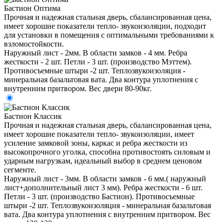
Бастион Оптима
Прочная и надежная стальная дверь, сбалансированная цена,
имеет хорошие показатели тепло- звукоизоляции, подходит
для установки в помещения с оптимальными требованиями к
взломостойкости.
Наружный лист - 2мм. В области замков - 4 мм. Ребра
жесткости - 2 шт. Петли - 3 шт. (производство Мэттем).
Противосъемные штыри -2 шт. Теплозвукоизоляция -
минеральная базальтовая вата. Два контура уплотнения с
внутренним притвором. Вес двери 80-90кг.
Бастион Классик
Прочная и надежная стальная дверь, сбалансированная цена,
имеет хорошие показатели тепло- звукоизоляции, имеет
усиление замковой зоны, каркас и ребра жесткости из
высокопрочного уголка, способна противостоять силовым и
ударным нагрузкам, идеальный выбор в среднем ценовом
сегменте.
Наружный лист - 3мм. В области замков - 6 мм.( наружный
лист+дополнительный лист 3 мм). Ребра жесткости - 6 шт.
Петли - 3 шт. (производство Бастион). Противосъемные
штыри -2 шт. Теплозвукоизоляция - минеральная базальтовая
вата. Два контура уплотнения с внутренним притвором. Вес