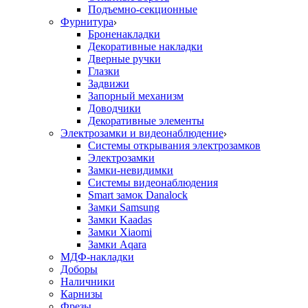
Подъемно-секционные
Фурнитура
Броненакладки
Декоративные накладки
Дверные ручки
Глазки
Задвижи
Запорный механизм
Доводчики
Декоративные элементы
Электрозамки и видеонаблюдение
Системы открывания электрозамков
Электрозамки
Замки-невидимки
Системы видеонаблюдения
Smart замок Danalock
Замки Samsung
Замки Kaadas
Замки Xiaomi
Замки Aqara
МДФ-накладки
Доборы
Наличники
Карнизы
Фрезы