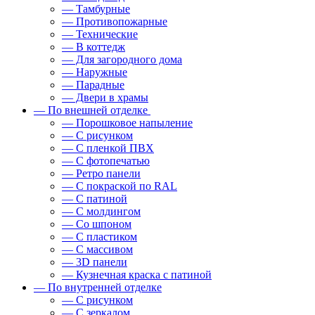
— Тамбурные
— Противопожарные
— Технические
— В коттедж
— Для загородного дома
— Наружные
— Парадные
— Двери в храмы
— По внешней отделке
— Порошковое напыление
— С рисунком
— С пленкой ПВХ
— С фотопечатью
— Ретро панели
— С покраской по RAL
— С патиной
— С молдингом
— Со шпоном
— С пластиком
— С массивом
— 3D панели
— Кузнечная краска с патиной
— По внутренней отделке
— С рисунком
— С зеркалом