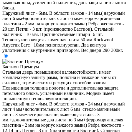
замковая зона, усиленный наличник, доп. защита петельного
блока.
Наружный лист - 6мм. В области замков - 14 мм.( наружный
лист 6 мм+дополнительных лист 6 мм+ферромарганцевая
пластина - 2 мм на корпус каждого замка) Ребра жесткости -
20 шт. Петли - 3 шт. (производство Бастион). Стальной
наличник - 10 мм. Противосъемные штыри -6 шт.
Теплозвукоизоляция - каменная плита 50 мм Rockwool
Акустик Батс+ 10мм пенополиуретан. Два контура
уплотнения с внутренним притвором. Вес двери 290-300кг.
Бастион Премиум
Стальная дверь повышенной взломостойкости, имеет
комплексную защиту рамы, полотна и замковой зоны от
силовых, термических и режущих способов взлома.
Повышенная толщина полотна и дополнительная защита
петельного блока, усиленный наличник. Модель имеет
повышенную тепло- звукоизоляцию.
Наружный лист - 4мм. В области замков - 24 мм.( наружный
лист 4 мм+дополнительных лист 6 мм+стекло-магниевый
лист - 3 мм+легированая нержавеющая сталь - 3
мм.+дополнительные два листа по 3 мм+ферромарганцевая
пластина - 2 мм на корпус каждого замка) Ребра жесткости -
12-14 шт. Петли - 3 шт. (производство Бастион). Стальной