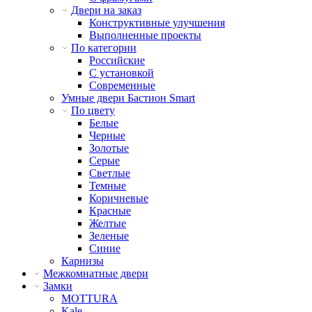
Двери на заказ
Конструктивные улучшения
Выполненные проекты
По категории
Российские
С установкой
Современные
Умные двери Бастион Smart
По цвету
Белые
Черные
Золотые
Серые
Светлые
Темные
Коричневые
Красные
Желтые
Зеленые
Синие
Карнизы
Межкомнатные двери
Замки
MOTTURA
Kale