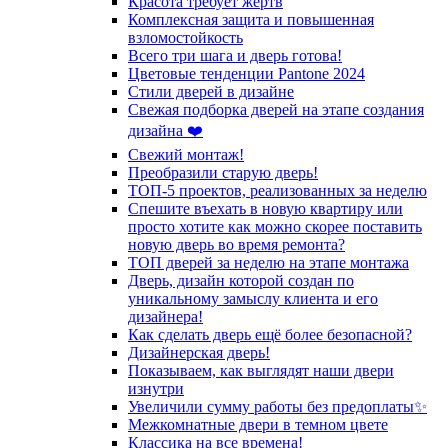
Красота требует жертв
Комплексная защита и повышенная
взломостойкость
Всего три шага и дверь готова!
Цветовые тенденции Pantone 2024
Стили дверей в дизайне
Свежая подборка дверей на этапе создания
дизайна ❤️
Свежий монтаж!
Преобразили старую дверь!
ТОП-5 проектов, реализованных за неделю
Спешите въехать в новую квартиру или
просто хотите как можно скорее поставить
новую дверь во время ремонта?
ТОП дверей за неделю на этапе монтажа
Дверь, дизайн которой создан по
уникальному замыслу клиента и его
дизайнера!
Как сделать дверь ещё более безопасной?
Дизайнерская дверь!
Показываем, как выглядят наши двери
изнутри
Увеличили сумму работы без предоплаты✨
Межкомнатные двери в темном цвете
Классика на все времена!