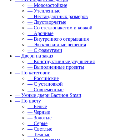
— Морозостойкие
— Утепленные
— Нестандартных размеров
— Двустворчатые
— Со стеклопакетом и ковкой
— Арочные
— Внутреннего открывания
— Эксклюзивные решения
— С фрамугами
— Двери на заказ
— Конструктивные улучшения
— Выполненные проекты
— По категории
— Российские
— С установкой
— Современные
— Умные двери Бастион Smart
— По цвету
— Белые
— Черные
— Золотые
— Серые
— Светлые
— Темные