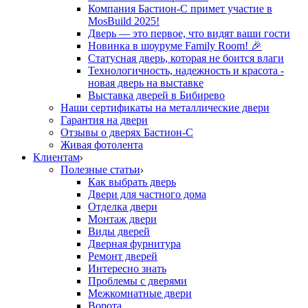
Компания Бастион-С примет участие в
MosBuild 2025!
Дверь — это первое, что видят ваши гости
Новинка в шоуруме Family Room! 🎉
Статусная дверь, которая не боится влаги
Технологичность, надежность и красота -
новая дверь на выставке
Выставка дверей в Бибирево
Наши сертификаты на металлические двери
Гарантия на двери
Отзывы о дверях Бастион-С
Живая фотолента
Клиентам
Полезные статьи
Как выбрать дверь
Двери для частного дома
Отделка двери
Монтаж двери
Виды дверей
Дверная фурнитура
Ремонт дверей
Интересно знать
Проблемы с дверями
Межкомнатные двери
Ворота