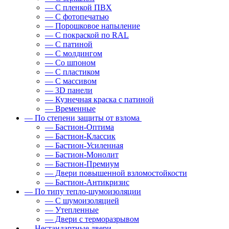
— С пленкой ПВХ
— С фотопечатью
— Порошковое напыление
— С покраской по RAL
— С патиной
— С молдингом
— Со шпоном
— С пластиком
— С массивом
— 3D панели
— Кузнечная краска с патиной
— Временные
— По степени защиты от взлома
— Бастион-Оптима
— Бастион-Классик
— Бастион-Усиленная
— Бастион-Монолит
— Бастион-Премиум
— Двери повышенной взломостойкости
— Бастион-Антикризис
— По типу тепло-шумоизоляции
— С шумоизоляцией
— Утепленные
— Двери с терморазрывом
— Нестандартные двери