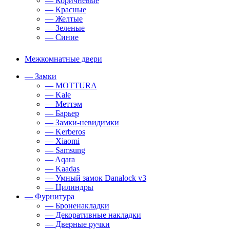
— Коричневые
— Красные
— Желтые
— Зеленые
— Синие
Межкомнатные двери
— Замки
— MOTTURA
— Kale
— Меттэм
— Барьер
— Замки-невидимки
— Kerberos
— Xiaomi
— Samsung
— Aqara
— Kaadas
— Умный замок Danalock v3
— Цилиндры
— Фурнитура
— Броненакладки
— Декоративные накладки
— Дверные ручки