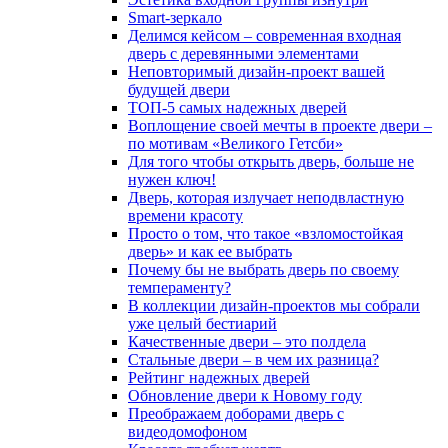
Smart-зеркало
Делимся кейсом – современная входная
дверь с деревянными элементами
Неповторимый дизайн-проект вашей
будущей двери
ТОП-5 самых надежных дверей
Воплощение своей мечты в проекте двери –
по мотивам «Великого Гетсби»
Для того чтобы открыть дверь, больше не
нужен ключ!
Дверь, которая излучает неподвластную
времени красоту
Просто о том, что такое «взломостойкая
дверь» и как ее выбрать
Почему бы не выбрать дверь по своему
темпераменту?
В коллекции дизайн-проектов мы собрали
уже целый бестиарий
Качественные двери – это полдела
Стальные двери – в чем их разница?
Рейтинг надежных дверей
Обновление двери к Новому году
Преображаем доборами дверь с
видеодомофоном