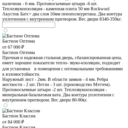
наличник - 6 мм. Противосъемные штыри -6 шт.
Теплозвукоизоляция - каменная плита 50 мм Rockwool
Акустик Батс+ два слоя 10мм пенополиуретана. Два контура
уплотнения с внутренним притвором. Вес двери 8340-350кг.
Бастион Оптима
от 67 000 ₽
Бастион Оптима
Прочная и надежная стальная дверь, сбалансированная цена,
имеет хорошие показатели тепло- звуко-изоляции, подходит
для установки в помещения с оптимальными требованиями
к взломостойкости.
Наружный лист - 2мм. В области замков - 4 мм. Ребра
жесткости - 2 шт. Петли - 3 шт. (производство Мэттем).
Противосъемные штыри -2 шт. Теплозвукоизоляция -
минеральная базальтовая вата. Два контура уплотнения с
внутренним притвором. Вес двери 80-90кг.
Бастион Классик
от 84 000 ₽
Бастион Классик