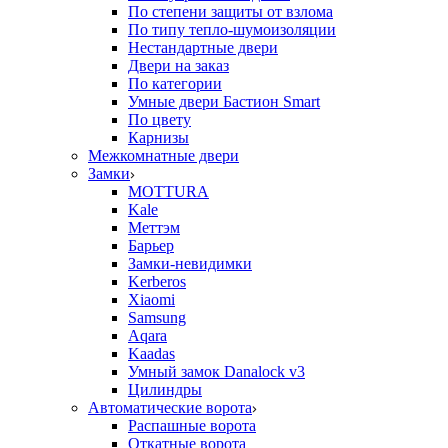
По степени защиты от взлома
По типу тепло-шумоизоляции
Нестандартные двери
Двери на заказ
По категории
Умные двери Бастион Smart
По цвету
Карнизы
Межкомнатные двери
Замки
MOTTURA
Kale
Меттэм
Барьер
Замки-невидимки
Kerberos
Xiaomi
Samsung
Aqara
Kaadas
Умный замок Danalock v3
Цилиндры
Автоматические ворота
Распашные ворота
Откатные ворота