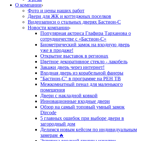
О компании
Фото и цены наших работ
Двери для ЖК и коттеджных поселков
Видеозаписи о стальных дверях Бастион-С
Новости компании
Популярная актриса Глафира Тарханова о
сотрудничестве с «Бастион-С»
Биометрический замок на входную дверь
уже в продаже!
Открытие выставок в регионах
Цветное декоративное стекло - лакобель
Закажи дверь через интернет!
Входная дверь из корабельной фанеры
"Бастион-С" в программе на РЕН ТВ
Межкомнатный пенал для маленького
помещения
Двери с накладной ковкой
Инновационные входные двери
Обзор на самый топовый умный замок
Dircode
5 главных ошибок при выборе двери в
загородный дом
Делимся новым кейсом по индивидуальным
замерам 🔥
Эстетика входной группы изнутри