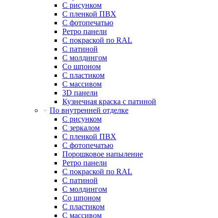
С рисунком
С пленкой ПВХ
С фотопечатью
Ретро панели
С покраской по RAL
С патиной
С молдингом
Со шпоном
С пластиком
С массивом
3D панели
Кузнечная краска с патиной
По внутренней отделке
С рисунком
С зеркалом
С пленкой ПВХ
С фотопечатью
Порошковое напыление
Ретро панели
С покраской по RAL
С патиной
С молдингом
Со шпоном
С пластиком
С массивом