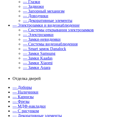
— Глазки
— Задвижи
— Запорный механизм
— Доводчики
— Декоративные элементы
— Электрозамки и видеонаблюдение
— Системы открывания электрозамков
— Электрозамки
— Замки-невидимки
— Системы видеонаблюдения
— Smart замок Danalock
— Замки Samsung
— Замки Kaadas
— Замки Xiaomi
— Замки Aqara
Отделка дверей
— Доборы
— Наличники
— Карнизы
— Фрезы
— МДФ-накладки
— С рисунком
— Декоративные элементы