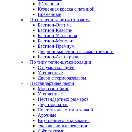
3D панели
Кузнечная краска с патиной
Временные
По степени защиты от взлома
Бастион-Оптима
Бастион-Классик
Бастион-Усиленная
Бастион-Монолит
Бастион-Премиум
Двери повышенной взломостойкости
Бастион-Антикризис
По типу тепло-шумоизоляции
С шумоизоляцией
Утепленные
Двери с терморазрывом
Нестандартные двери
Морозостойкие
Утепленные
Нестандартных размеров
Двустворчатые
Со стеклопакетом и ковкой
Арочные
Внутреннего открывания
Эксклюзивные решения
С фрамугами