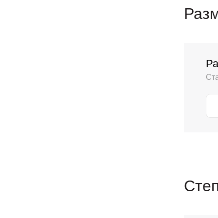
Разм
Ра
Ст
Сте