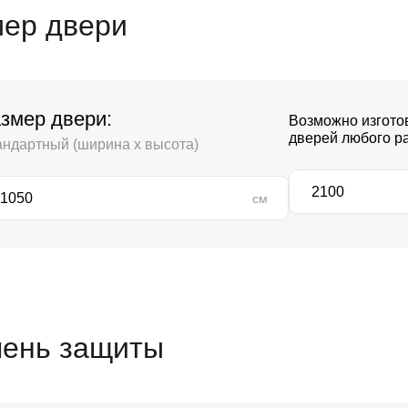
ер двери
змер двери:
Возможно изгото
дверей любого р
андартный (ширина х высота)
см
пень защиты