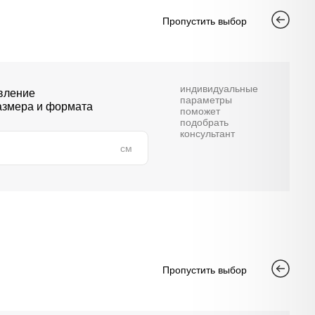
Пропустить выбор
индивидуальные
вление
параметры
азмера и формата
поможет
подобрать
консультант
см
Пропустить выбор