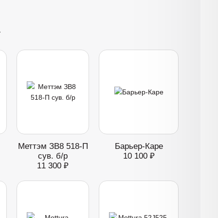
Меттэм ЗВ8 518-П
Барьер-Каре
сув. б/р
10 100 ₽
11 300 ₽