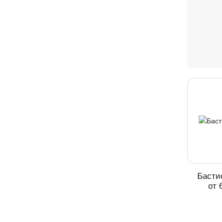
Басти
от 