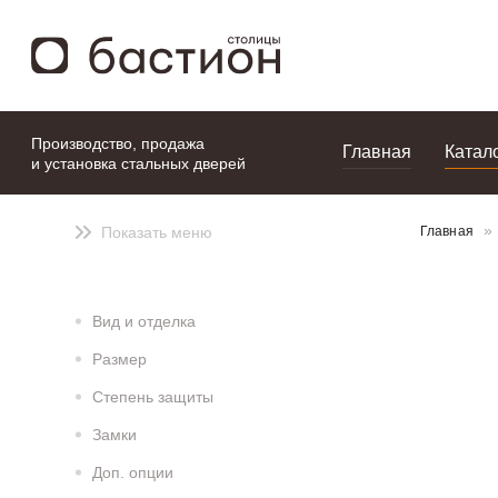
моя подборка
Производство, продажа
Главная
Катал
и установка стальных дверей
Показать меню
Главная
Вид и отделка
Размер
Степень защиты
Замки
Доп. опции