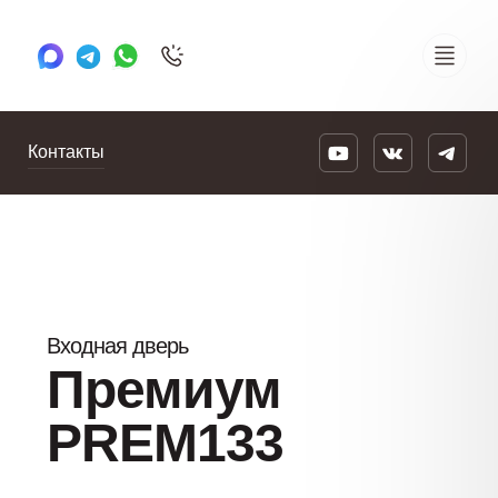
+7 495 505 78 88
24/7
Контакты
Входная дверь
Премиум
PREM133