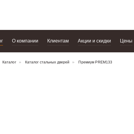
портфолио
дизайнерам
салоны
ог
О компании
Клиентам
Акции и скидки
Цены
Каталог
Каталог стальных дверей
Премиум PREM133