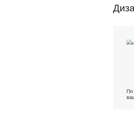
Диза
По
ва