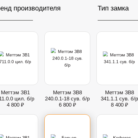
енд производителя
Тип замка
Меттэм ЗВ1
Меттэм ЗВ8
Меттэм ЗВ8
11.0.0 цил. б/р
240.0.1-18 сув. б/р
341.1.1 сув. б/р
4 800 ₽
6 800 ₽
8 400 ₽