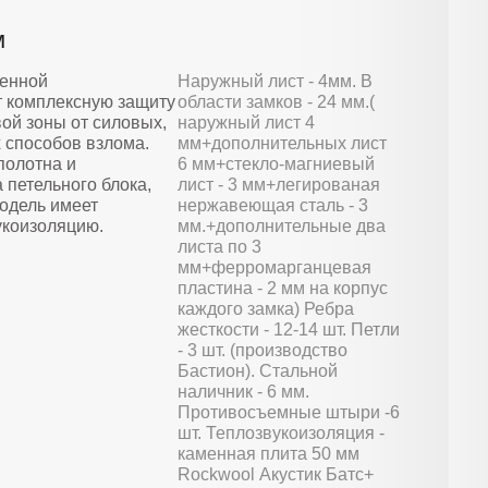
м
енной
Наружный лист - 4мм. В
т комплексную защиту
области замков - 24 мм.(
вой зоны от силовых,
наружный лист 4
 способов взлома.
мм+дополнительных лист
олотна и
6 мм+стекло-магниевый
 петельного блока,
лист - 3 мм+легированая
одель имеет
нержавеющая сталь - 3
укоизоляцию.
мм.+дополнительные два
листа по 3
мм+ферромарганцевая
пластина - 2 мм на корпус
каждого замка) Ребра
жесткости - 12-14 шт. Петли
- 3 шт. (производство
Бастион). Стальной
наличник - 6 мм.
Противосъемные штыри -6
шт. Теплозвукоизоляция -
каменная плита 50 мм
Rockwool Акустик Батс+