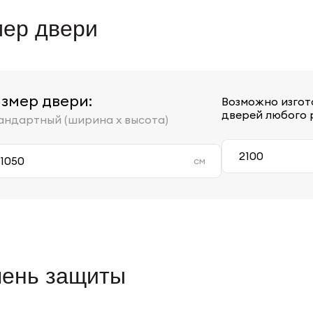
ер двери
змер двери:
Возможно изгот
дверей любого 
андартный (ширина х высота)
см
пень защиты