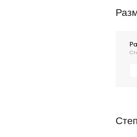
Разм
Ра
Ст
Сте