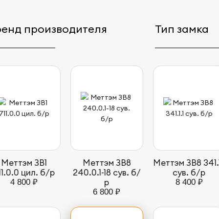
ренд производителя
Тип замка
Меттэм ЗВ1
Меттэм ЗВ8
Меттэм ЗВ8 341.1
11.0.0 цил. б/р
240.0.1-18 сув. б/
сув. б/р
р
4 800 ₽
8 400 ₽
6 800 ₽