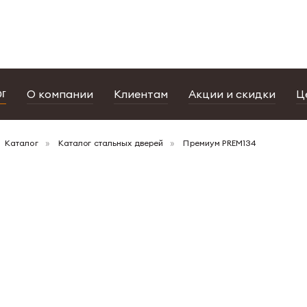
портфолио
дизайнерам
салоны
О компании
Клиентам
Акции и скидки
Ц
ог
Каталог
Каталог стальных дверей
Премиум PREM134