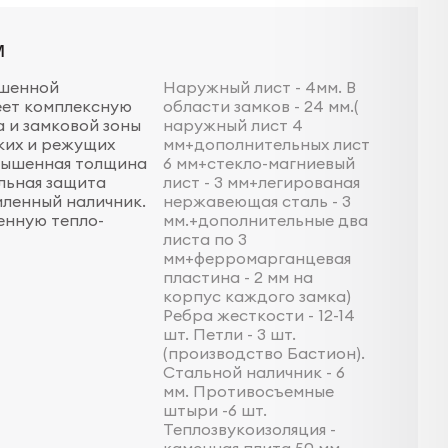
м
ышенной
Наружный лист - 4мм. В
еет комплексную
области замков - 24 мм.(
 и замковой зоны
наружный лист 4
ких и режущих
мм+дополнительных лист
вышенная толщина
6 мм+стекло-магниевый
льная защита
лист - 3 мм+легированая
иленный наличник.
нержавеющая сталь - 3
енную тепло-
мм.+дополнительные два
листа по 3
мм+ферромарганцевая
пластина - 2 мм на
корпус каждого замка)
Ребра жесткости - 12-14
шт. Петли - 3 шт.
(производство Бастион).
Стальной наличник - 6
мм. Противосъемные
штыри -6 шт.
Теплозвукоизоляция -
каменная плита 50 мм