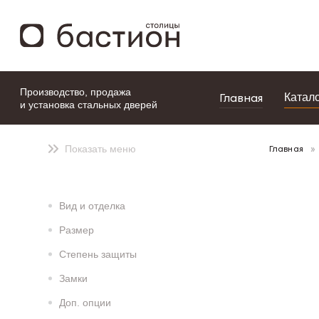
моя подборка
Производство, продажа
Главная
Катал
и установка стальных дверей
Главная
Показать меню
Вид и отделка
Размер
Степень защиты
Замки
Доп. опции