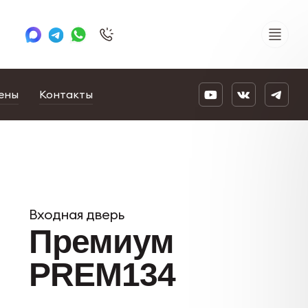
+7 495 505 78 88
24/7
ены
Контакты
Входная дверь
Премиум
PREM134