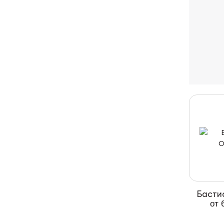
Басти
от 