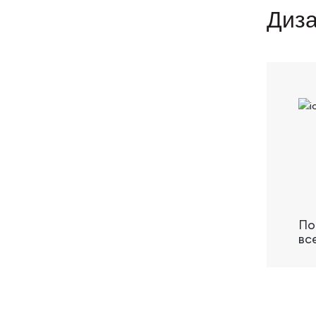
Диза
По
вс