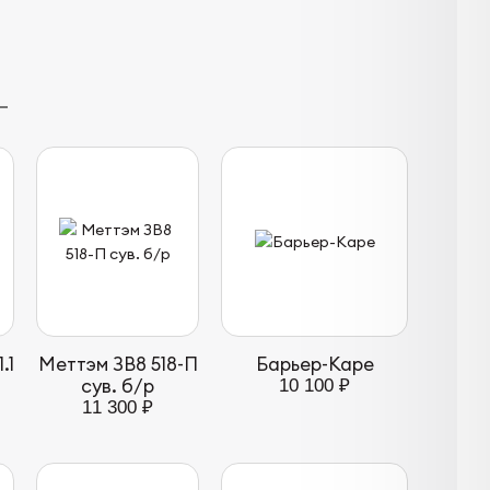
.1
Меттэм ЗВ8 518-П
Барьер-Каре
сув. б/р
10 100 ₽
11 300 ₽