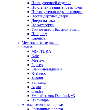
По внутренней отделке
По степени защиты от взлома
По типу тепло-шумоизоляции
Нестандартные двери
Двери на заказ
По категории
Умные двери Бастион Smart
По цвету
Карнизы
Межкомнатные двери
Замки
MOTTURA
Kale
Меттэм
Барьер
Замки-невидимки
Kerberos
Xiaomi
Samsung
Aqara
Kaadas
Умный замок Danalock v3
Цилиндры
Автоматические ворота
Распашные ворота