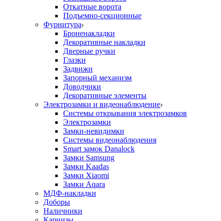
Откатные ворота
Подъемно-секционные
Фурнитура
Броненакладки
Декоративные накладки
Дверные ручки
Глазки
Задвижи
Запорный механизм
Доводчики
Декоративные элементы
Электрозамки и видеонаблюдение
Системы открывания электрозамков
Электрозамки
Замки-невидимки
Системы видеонаблюдения
Smart замок Danalock
Замки Samsung
Замки Kaadas
Замки Xiaomi
Замки Aqara
МДФ-накладки
Доборы
Наличники
Карнизы