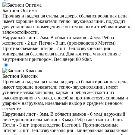
Бастион Оптима
Прочная и надежная стальная дверь, сбалансированная цена,
имеет хорошие показатели тепло- звукоизоляции, подходит
для установки в помещения с оптимальными требованиями к
взломостойкости.
Наружный лист - 2мм. В области замков - 4 мм. Ребра
жесткости - 2 шт. Петли - 3 шт. (производство Мэттем).
Противосъемные штыри -2 шт. Теплозвукоизоляция -
минеральная базальтовая вата. Два контура уплотнения с
внутренним притвором. Вес двери 80-90кг.
Бастион Классик
Прочная и надежная стальная дверь, сбалансированная цена,
имеет хорошие показатели тепло- звукоизоляции, имеет
усиление замковой зоны, каркас и ребра жесткости из
высокопрочного уголка, способна противостоять силовым и
ударным нагрузкам, идеальный выбор в среднем ценовом
сегменте.
Наружный лист - 3мм. В области замков - 6 мм.( наружный
лист+дополнительный лист 3 мм). Ребра жесткости - 6 шт.
Петли - 3 шт. (производство Бастион). Противосъемные
штыри -2 шт. Теплозвукоизоляция - минеральная базальтовая