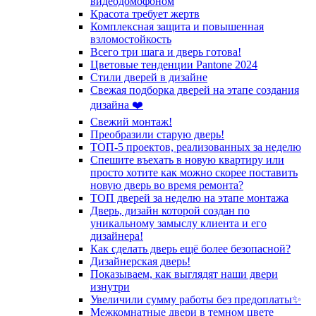
видеодомофоном
Красота требует жертв
Комплексная защита и повышенная
взломостойкость
Всего три шага и дверь готова!
Цветовые тенденции Pantone 2024
Стили дверей в дизайне
Свежая подборка дверей на этапе создания
дизайна ❤️
Свежий монтаж!
Преобразили старую дверь!
ТОП-5 проектов, реализованных за неделю
Спешите въехать в новую квартиру или
просто хотите как можно скорее поставить
новую дверь во время ремонта?
ТОП дверей за неделю на этапе монтажа
Дверь, дизайн которой создан по
уникальному замыслу клиента и его
дизайнера!
Как сделать дверь ещё более безопасной?
Дизайнерская дверь!
Показываем, как выглядят наши двери
изнутри
Увеличили сумму работы без предоплаты✨
Межкомнатные двери в темном цвете