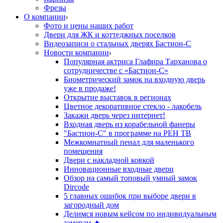
Фрезы
О компании
Фото и цены наших работ
Двери для ЖК и коттеджных поселков
Видеозаписи о стальных дверях Бастион-С
Новости компании
Популярная актриса Глафира Тарханова о
сотрудничестве с «Бастион-С»
Биометрический замок на входную дверь
уже в продаже!
Открытие выставок в регионах
Цветное декоративное стекло - лакобель
Закажи дверь через интернет!
Входная дверь из корабельной фанеры
"Бастион-С" в программе на РЕН ТВ
Межкомнатный пенал для маленького
помещения
Двери с накладной ковкой
Инновационные входные двери
Обзор на самый топовый умный замок
Dircode
5 главных ошибок при выборе двери в
загородный дом
Делимся новым кейсом по индивидуальным
замерам 🔥