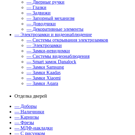
— Дверные ручки
— Глазки
— Задвижи
— Запорный механизм
— Доводчики
— Декоративные элементы
— Электрозамки и видеонаблюдение
— Системы открывания электрозамков
— Электрозамки
— Замки-невидимки
— Системы видеонаблюдения
— Smart замок Danalock
— Замки Samsung
— Замки Kaadas
— Замки Xiaomi
— Замки Aqara
Отделка дверей
— Доборы
— Наличники
— Карнизы
— Фрезы
— МДФ-накладки
— С рисунком