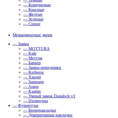
— Темные
— Коричневые
— Красные
— Желтые
— Зеленые
— Синие
Межкомнатные двери
— Замки
— MOTTURA
— Kale
— Меттэм
— Барьер
— Замки-невидимки
— Kerberos
— Xiaomi
— Samsung
— Aqara
— Kaadas
— Умный замок Danalock v3
— Цилиндры
— Фурнитура
— Броненакладки
— Декоративные накладки