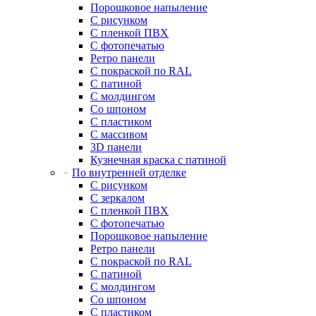
Порошковое напыление
С рисунком
С пленкой ПВХ
С фотопечатью
Ретро панели
С покраской по RAL
С патиной
С молдингом
Со шпоном
С пластиком
С массивом
3D панели
Кузнечная краска с патиной
По внутренней отделке
С рисунком
С зеркалом
С пленкой ПВХ
С фотопечатью
Порошковое напыление
Ретро панели
С покраской по RAL
С патиной
С молдингом
Со шпоном
С пластиком