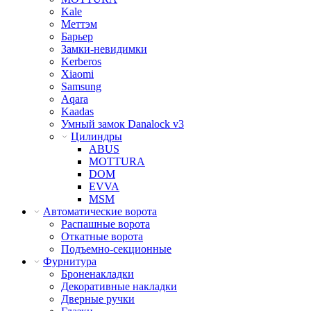
Kale
Меттэм
Барьер
Замки-невидимки
Kerberos
Xiaomi
Samsung
Aqara
Kaadas
Умный замок Danalock v3
Цилиндры
ABUS
MOTTURA
DOM
EVVA
MSM
Автоматические ворота
Распашные ворота
Откатные ворота
Подъемно-секционные
Фурнитура
Броненакладки
Декоративные накладки
Дверные ручки