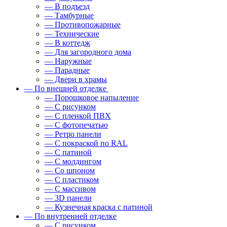
— В подъезд
— Тамбурные
— Противопожарные
— Технические
— В коттедж
— Для загородного дома
— Наружные
— Парадные
— Двери в храмы
— По внешней отделке
— Порошковое напыление
— С рисунком
— С пленкой ПВХ
— С фотопечатью
— Ретро панели
— С покраской по RAL
— С патиной
— С молдингом
— Со шпоном
— С пластиком
— С массивом
— 3D панели
— Кузнечная краска с патиной
— По внутренней отделке
— С рисунком