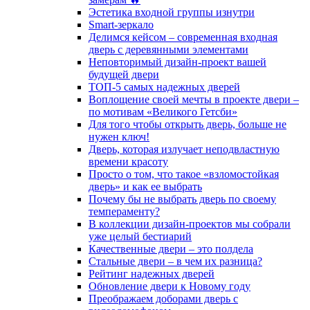
Эстетика входной группы изнутри
Smart-зеркало
Делимся кейсом – современная входная
дверь с деревянными элементами
Неповторимый дизайн-проект вашей
будущей двери
ТОП-5 самых надежных дверей
Воплощение своей мечты в проекте двери –
по мотивам «Великого Гетсби»
Для того чтобы открыть дверь, больше не
нужен ключ!
Дверь, которая излучает неподвластную
времени красоту
Просто о том, что такое «взломостойкая
дверь» и как ее выбрать
Почему бы не выбрать дверь по своему
темпераменту?
В коллекции дизайн-проектов мы собрали
уже целый бестиарий
Качественные двери – это полдела
Стальные двери – в чем их разница?
Рейтинг надежных дверей
Обновление двери к Новому году
Преображаем доборами дверь с