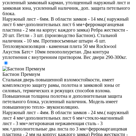
усиленный замковый карман, утолщенный наружный лист и
замковая зона, усиленный наличник, доп. защита петельного
блока.
Наружный лист - 6мм. В области замков - 14 мм.( наружный
лист 6 мм+дополнительных лист 6 мм+ферромарганцевая
пластина - 2 мм на корпус каждого замка) Ребра жесткости -
20 шт. Петли - 3 шт. (производство Бастион). Стальной
наличник - 10 мм. Противосъемные штыри -6 шт.
Теплозвукоизоляция - каменная плита 50 мм Rockwool
Акустик Батс+ 10мм пенополиуретан. Два контура
уплотнения с внутренним притвором. Вес двери 290-300кг.
Бастион Премиум
Стальная дверь повышенной взломостойкости, имеет
комплексную защиту рамы, полотна и замковой зоны от
силовых, термических и режущих способов взлома.
Повышенная толщина полотна и дополнительная защита
петельного блока, усиленный наличник. Модель имеет
повышенную тепло- звукоизоляцию.
Наружный лист - 4мм. В области замков - 24 мм.( наружный
лист 4 мм+дополнительных лист 6 мм+стекло-магниевый
лист - 3 мм+легированая нержавеющая сталь - 3
мм.+дополнительные два листа по 3 мм+ферромарганцевая
пластина - 2 мм на корпус каждого замка) Ребра жесткости -