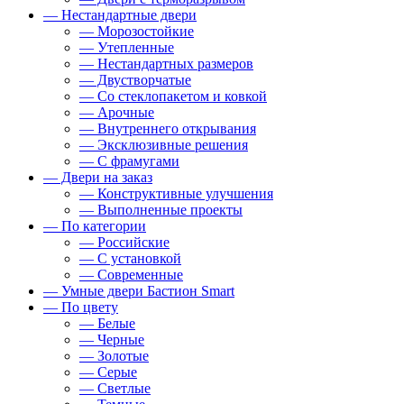
— Нестандартные двери
— Морозостойкие
— Утепленные
— Нестандартных размеров
— Двустворчатые
— Со стеклопакетом и ковкой
— Арочные
— Внутреннего открывания
— Эксклюзивные решения
— С фрамугами
— Двери на заказ
— Конструктивные улучшения
— Выполненные проекты
— По категории
— Российские
— С установкой
— Современные
— Умные двери Бастион Smart
— По цвету
— Белые
— Черные
— Золотые
— Серые
— Светлые