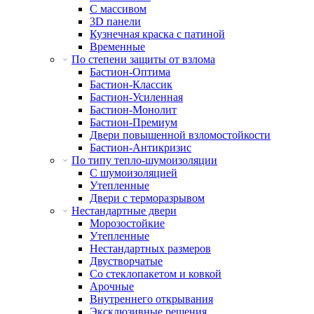
С массивом
3D панели
Кузнечная краска с патиной
Временные
По степени защиты от взлома
Бастион-Оптима
Бастион-Классик
Бастион-Усиленная
Бастион-Монолит
Бастион-Премиум
Двери повышенной взломостойкости
Бастион-Антикризис
По типу тепло-шумоизоляции
С шумоизоляцией
Утепленные
Двери с терморазрывом
Нестандартные двери
Морозостойкие
Утепленные
Нестандартных размеров
Двустворчатые
Со стеклопакетом и ковкой
Арочные
Внутреннего открывания
Эксклюзивные решения