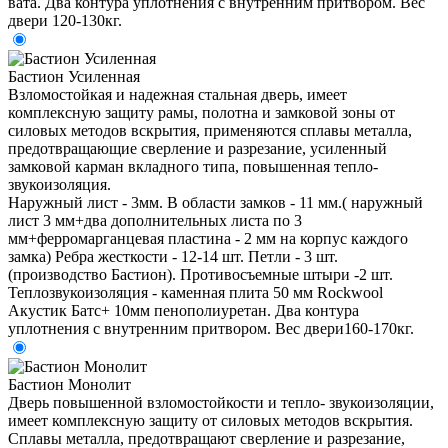
вата. Два контура уплотнения с внутренним притвором. Вес
двери 120-130кг.
Бастион Усиленная
Взломостойкая и надежная стальная дверь, имеет
комплексную защиту рамы, полотна и замковой зоны от
силовых методов вскрытия, применяются сплавы металла,
предотвращающие сверление и разрезание, усиленный
замковой карман вкладного типа, повышенная тепло-
звукоизоляция.
Наружный лист - 3мм. В области замков - 11 мм.( наружный
лист 3 мм+два дополнительных листа по 3
мм+ферромарганцевая пластина - 2 мм на корпус каждого
замка) Ребра жесткости - 12-14 шт. Петли - 3 шт.
(производство Бастион). Противосъемные штыри -2 шт.
Теплозвукоизоляция - каменная плита 50 мм Rockwool
Акустик Батс+ 10мм пенополиуретан. Два контура
уплотнения с внутренним притвором. Вес двери160-170кг.
Бастион Монолит
Дверь повышенной взломостойкости и тепло- звукоизоляции,
имеет комплексную защиту от силовых методов вскрытия.
Сплавы металла, предотвращают сверление и разрезание,