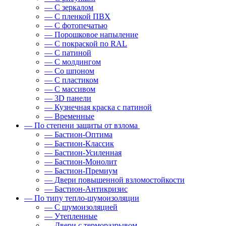
— С зеркалом
— С пленкой ПВХ
— С фотопечатью
— Порошковое напыление
— С покраской по RAL
— С патиной
— С молдингом
— Со шпоном
— С пластиком
— С массивом
— 3D панели
— Кузнечная краска с патиной
— Временные
— По степени защиты от взлома
— Бастион-Оптима
— Бастион-Классик
— Бастион-Усиленная
— Бастион-Монолит
— Бастион-Премиум
— Двери повышенной взломостойкости
— Бастион-Антикризис
— По типу тепло-шумоизоляции
— С шумоизоляцией
— Утепленные
— Двери с терморазрывом