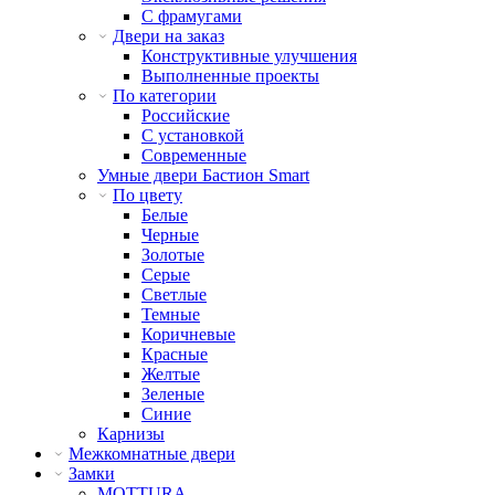
С фрамугами
Двери на заказ
Конструктивные улучшения
Выполненные проекты
По категории
Российские
С установкой
Современные
Умные двери Бастион Smart
По цвету
Белые
Черные
Золотые
Серые
Светлые
Темные
Коричневые
Красные
Желтые
Зеленые
Синие
Карнизы
Межкомнатные двери
Замки
MOTTURA