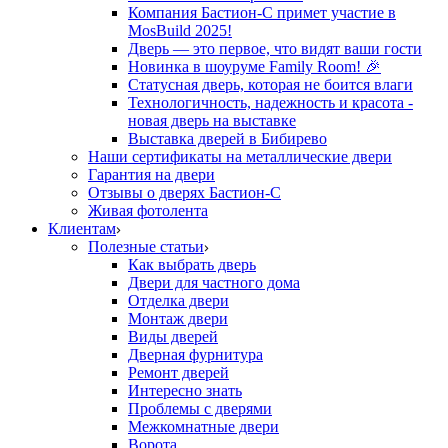
Компания Бастион-С примет участие в
MosBuild 2025!
Дверь — это первое, что видят ваши гости
Новинка в шоуруме Family Room! 🎉
Статусная дверь, которая не боится влаги
Технологичность, надежность и красота -
новая дверь на выставке
Выставка дверей в Бибирево
Наши сертификаты на металлические двери
Гарантия на двери
Отзывы о дверях Бастион-С
Живая фотолента
Клиентам
Полезные статьи
Как выбрать дверь
Двери для частного дома
Отделка двери
Монтаж двери
Виды дверей
Дверная фурнитура
Ремонт дверей
Интересно знать
Проблемы с дверями
Межкомнатные двери
Ворота