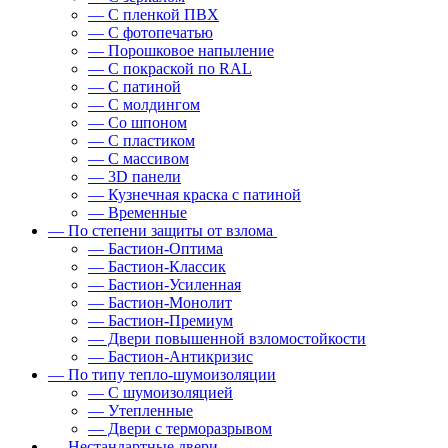
— С пленкой ПВХ
— С фотопечатью
— Порошковое напыление
— С покраской по RAL
— С патиной
— С молдингом
— Со шпоном
— С пластиком
— С массивом
— 3D панели
— Кузнечная краска с патиной
— Временные
— По степени защиты от взлома
— Бастион-Оптима
— Бастион-Классик
— Бастион-Усиленная
— Бастион-Монолит
— Бастион-Премиум
— Двери повышенной взломостойкости
— Бастион-Антикризис
— По типу тепло-шумоизоляции
— С шумоизоляцией
— Утепленные
— Двери с терморазрывом
— Нестандартные двери