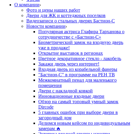
О компании
Фото и цены наших работ
Двери для ЖК и коттеджных поселков
Видеозаписи о стальных дверях Бастион-С
Новости компании
Популярная актриса Глафира Тарханова о
сотрудничестве с «Бастион-С»
Биометрический замок на входную дверь
уже в продаже!
Открытие выставок в регионах
Цветное декоративное стекло - лакобель
Закажи дверь через интернет!
Входная дверь из корабельной фанеры
"Бастион-С" в программе на РЕН ТВ
Межкомнатный пенал для маленького
помещения
Двери с накладной ковкой
Инновационные входные двери
Обзор на самый топовый умный замок
Dircode
5 главных ошибок при выборе двери в
загородный дом
Делимся новым кейсом по индивидуальным
замерам 🔥
Эстетика входной группы изнутри