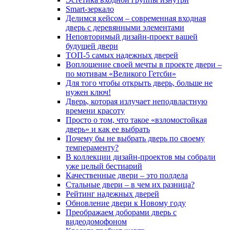
Smart-зеркало
Делимся кейсом – современная входная
дверь с деревянными элементами
Неповторимый дизайн-проект вашей
будущей двери
ТОП-5 самых надежных дверей
Воплощение своей мечты в проекте двери –
по мотивам «Великого Гетсби»
Для того чтобы открыть дверь, больше не
нужен ключ!
Дверь, которая излучает неподвластную
времени красоту
Просто о том, что такое «взломостойкая
дверь» и как ее выбрать
Почему бы не выбрать дверь по своему
темпераменту?
В коллекции дизайн-проектов мы собрали
уже целый бестиарий
Качественные двери – это полдела
Стальные двери – в чем их разница?
Рейтинг надежных дверей
Обновление двери к Новому году
Преображаем доборами дверь с
видеодомофоном