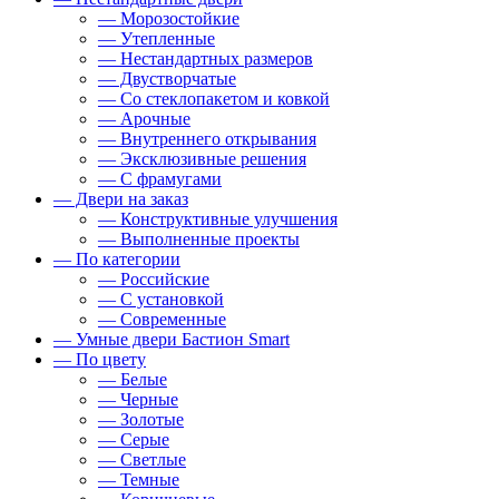
— Морозостойкие
— Утепленные
— Нестандартных размеров
— Двустворчатые
— Со стеклопакетом и ковкой
— Арочные
— Внутреннего открывания
— Эксклюзивные решения
— С фрамугами
— Двери на заказ
— Конструктивные улучшения
— Выполненные проекты
— По категории
— Российские
— С установкой
— Современные
— Умные двери Бастион Smart
— По цвету
— Белые
— Черные
— Золотые
— Серые
— Светлые
— Темные