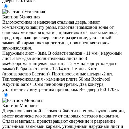
двери 120-130кг.
Бастион Усиленная
Взломостойкая и надежная стальная дверь, имеет
комплексную защиту рамы, полотна и замковой зоны от
силовых методов вскрытия, применяются сплавы металла,
предотвращающие сверление и разрезание, усиленный
замковой карман вкладного типа, повышенная тепло-
звукоизоляция.
Наружный лист - 3мм. В области замков - 11 мм.( наружный
лист 3 мм+два дополнительных листа по 3
мм+ферромарганцевая пластина - 2 мм на корпус каждого
замка) Ребра жесткости - 12-14 шт. Петли - 3 шт.
(производство Бастион). Противосъемные штыри -2 шт.
Теплозвукоизоляция - каменная плита 50 мм Rockwool
Акустик Батс+ 10мм пенополиуретан. Два контура
уплотнения с внутренним притвором. Вес двери160-170кг.
Бастион Монолит
Дверь повышенной взломостойкости и тепло- звукоизоляции,
имеет комплексную защиту от силовых методов вскрытия.
Сплавы металла, предотвращают сверление и разрезание,
усиленный замковый карман, утолщенный наружный лист и