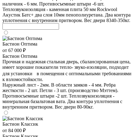
наличник - 6 мм. Противосъемные штыри -6 шт.
Теплозвукоизоляция - каменная плита 50 мм Rockwool
Акустик Батс+ два слоя 10мм пенополиуретана. Два контура
уплотнения с внутренним притвором. Вес двери 8340-350кг.
Бастион Оптима
от 67 000 ₽
Бастион Оптима
Прочная и надежная стальная дверь, сбалансированная цена,
имеет хорошие показатели тепло- звуко-изоляции, подходит
для установки в помещения с оптимальными требованиями
к взломостойкости.
Наружный лист - 2мм. В области замков - 4 мм. Ребра
жесткости - 2 шт. Петли - 3 шт. (производство Мэттем).
Противосъемные штыри -2 шт. Теплозвукоизоляция -
минеральная базальтовая вата. Два контура уплотнения с
внутренним притвором. Вес двери 80-90кг.
Бастион Классик
от 84 000 ₽
Бастион Классик