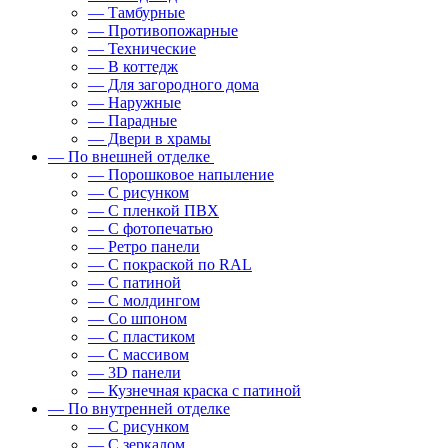
— Тамбурные
— Противопожарные
— Технические
— В коттедж
— Для загородного дома
— Наружные
— Парадные
— Двери в храмы
— По внешней отделке
— Порошковое напыление
— С рисунком
— С пленкой ПВХ
— С фотопечатью
— Ретро панели
— С покраской по RAL
— С патиной
— С молдингом
— Со шпоном
— С пластиком
— С массивом
— 3D панели
— Кузнечная краска с патиной
— По внутренней отделке
— С рисунком
— С зеркалом