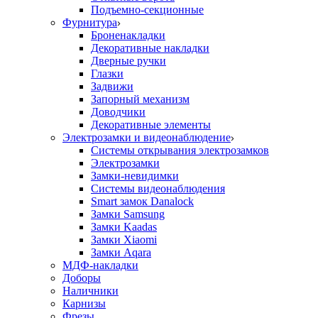
Подъемно-секционные
Фурнитура
Броненакладки
Декоративные накладки
Дверные ручки
Глазки
Задвижи
Запорный механизм
Доводчики
Декоративные элементы
Электрозамки и видеонаблюдение
Системы открывания электрозамков
Электрозамки
Замки-невидимки
Системы видеонаблюдения
Smart замок Danalock
Замки Samsung
Замки Kaadas
Замки Xiaomi
Замки Aqara
МДФ-накладки
Доборы
Наличники
Карнизы
Фрезы