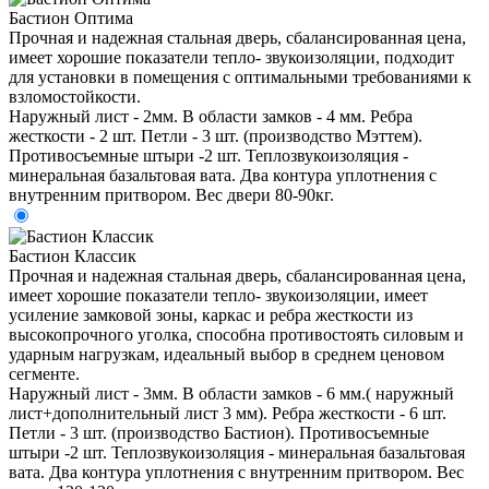
Бастион Оптима
Прочная и надежная стальная дверь, сбалансированная цена,
имеет хорошие показатели тепло- звукоизоляции, подходит
для установки в помещения с оптимальными требованиями к
взломостойкости.
Наружный лист - 2мм. В области замков - 4 мм. Ребра
жесткости - 2 шт. Петли - 3 шт. (производство Мэттем).
Противосъемные штыри -2 шт. Теплозвукоизоляция -
минеральная базальтовая вата. Два контура уплотнения с
внутренним притвором. Вес двери 80-90кг.
Бастион Классик
Прочная и надежная стальная дверь, сбалансированная цена,
имеет хорошие показатели тепло- звукоизоляции, имеет
усиление замковой зоны, каркас и ребра жесткости из
высокопрочного уголка, способна противостоять силовым и
ударным нагрузкам, идеальный выбор в среднем ценовом
сегменте.
Наружный лист - 3мм. В области замков - 6 мм.( наружный
лист+дополнительный лист 3 мм). Ребра жесткости - 6 шт.
Петли - 3 шт. (производство Бастион). Противосъемные
штыри -2 шт. Теплозвукоизоляция - минеральная базальтовая
вата. Два контура уплотнения с внутренним притвором. Вес