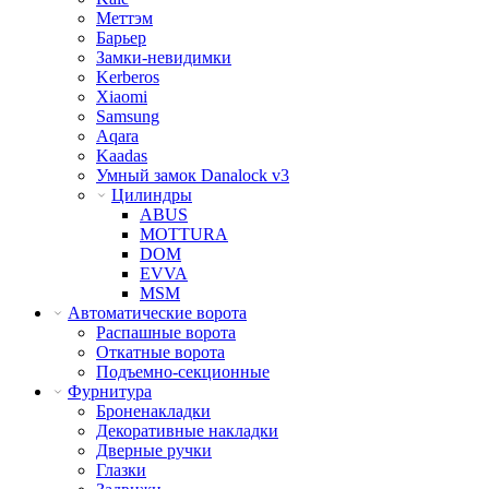
Меттэм
Барьер
Замки-невидимки
Kerberos
Xiaomi
Samsung
Aqara
Kaadas
Умный замок Danalock v3
Цилиндры
ABUS
MOTTURA
DOM
EVVA
MSM
Автоматические ворота
Распашные ворота
Откатные ворота
Подъемно-секционные
Фурнитура
Броненакладки
Декоративные накладки
Дверные ручки
Глазки