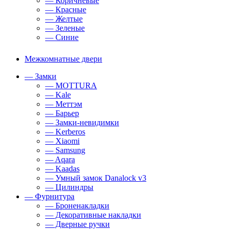
— Коричневые
— Красные
— Желтые
— Зеленые
— Синие
Межкомнатные двери
— Замки
— MOTTURA
— Kale
— Меттэм
— Барьер
— Замки-невидимки
— Kerberos
— Xiaomi
— Samsung
— Aqara
— Kaadas
— Умный замок Danalock v3
— Цилиндры
— Фурнитура
— Броненакладки
— Декоративные накладки
— Дверные ручки