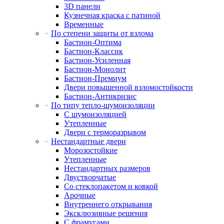
3D панели
Кузнечная краска с патиной
Временные
По степени защиты от взлома
Бастион-Оптима
Бастион-Классик
Бастион-Усиленная
Бастион-Монолит
Бастион-Премиум
Двери повышенной взломостойкости
Бастион-Антикризис
По типу тепло-шумоизоляции
С шумоизоляцией
Утепленные
Двери с терморазрывом
Нестандартные двери
Морозостойкие
Утепленные
Нестандартных размеров
Двустворчатые
Со стеклопакетом и ковкой
Арочные
Внутреннего открывания
Эксклюзивные решения
С фрамугами