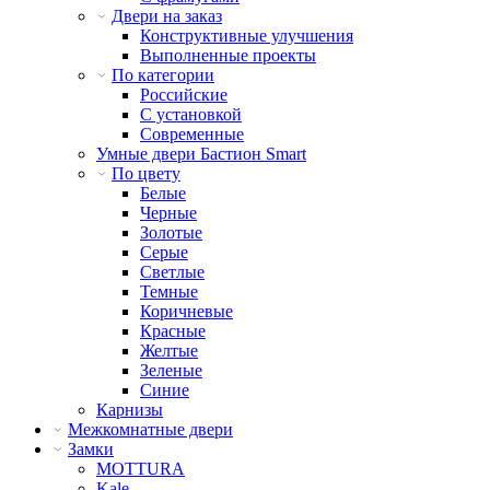
Двери на заказ
Конструктивные улучшения
Выполненные проекты
По категории
Российские
С установкой
Современные
Умные двери Бастион Smart
По цвету
Белые
Черные
Золотые
Серые
Светлые
Темные
Коричневые
Красные
Желтые
Зеленые
Синие
Карнизы
Межкомнатные двери
Замки
MOTTURA
Kale