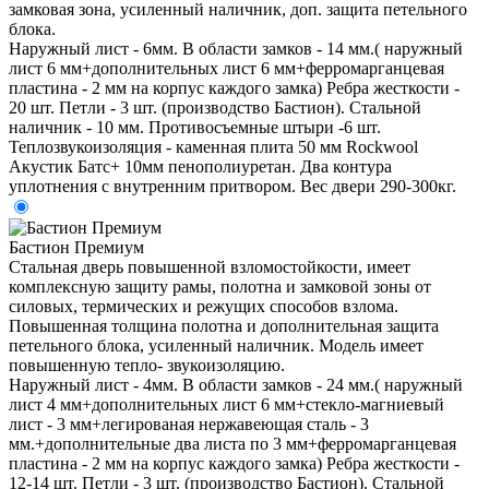
замковая зона, усиленный наличник, доп. защита петельного
блока.
Наружный лист - 6мм. В области замков - 14 мм.( наружный
лист 6 мм+дополнительных лист 6 мм+ферромарганцевая
пластина - 2 мм на корпус каждого замка) Ребра жесткости -
20 шт. Петли - 3 шт. (производство Бастион). Стальной
наличник - 10 мм. Противосъемные штыри -6 шт.
Теплозвукоизоляция - каменная плита 50 мм Rockwool
Акустик Батс+ 10мм пенополиуретан. Два контура
уплотнения с внутренним притвором. Вес двери 290-300кг.
Бастион Премиум
Стальная дверь повышенной взломостойкости, имеет
комплексную защиту рамы, полотна и замковой зоны от
силовых, термических и режущих способов взлома.
Повышенная толщина полотна и дополнительная защита
петельного блока, усиленный наличник. Модель имеет
повышенную тепло- звукоизоляцию.
Наружный лист - 4мм. В области замков - 24 мм.( наружный
лист 4 мм+дополнительных лист 6 мм+стекло-магниевый
лист - 3 мм+легированая нержавеющая сталь - 3
мм.+дополнительные два листа по 3 мм+ферромарганцевая
пластина - 2 мм на корпус каждого замка) Ребра жесткости -
12-14 шт. Петли - 3 шт. (производство Бастион). Стальной