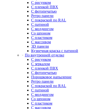
С рисунком
С пленкой ПВХ
С фотопечатью
Ретро панели
С покраской по RAL
С патиной
С молдингом
Со шпоном
С пластиком
С массивом
3D панели
Кузнечная краска с патиной
По внутренней отделке
С рисунком
С зеркалом
С пленкой ПВХ
С фотопечатью
Порошковое напыление
Ретро панели
С покраской по RAL
С патиной
С молдингом
Со шпоном
С пластиком
С массивом