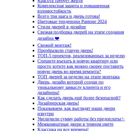
Красота требует жертв
Комплексная защита и повышенная
взломостойкость
Всего три шага и дверь готова!
Цветовые тенденции Pantone 2024
Стили дверей в дизайне
Свежая подборка дверей на этапе создания
дизайна ❤️
Свежий монтаж!
Преобразили старую дверь!
ТОП-5 проектов, реализованных за неделю
Спешите въехать в новую квартиру или
просто хотите как можно скорее поставить
новую дверь во время ремонта?
ТОП дверей за неделю на этапе монтажа
Дверь, дизайн которой создан по
уникальному замыслу клиента и его
дизайнера!
Как сделать дверь ещё более безопасной?
Дизайнерская дверь!
Показываем, как выглядят наши двери
изнутри
Увеличили сумму работы без предоплаты✨
Межкомнатные двери в темном цвете
Классика на все времена!