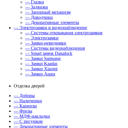
— Глазки
— Задвижи
— Запорный механизм
— Доводчики
— Декоративные элементы
— Электрозамки и видеонаблюдение
— Системы открывания электрозамков
— Электрозамки
— Замки-невидимки
— Системы видеонаблюдения
— Smart замок Danalock
— Замки Samsung
— Замки Kaadas
— Замки Xiaomi
— Замки Aqara
Отделка дверей
— Доборы
— Наличники
— Карнизы
— Фрезы
— МДФ-накладки
— С рисунком
— Декоративные элементы