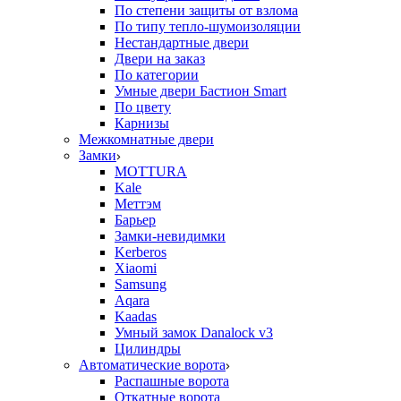
По степени защиты от взлома
По типу тепло-шумоизоляции
Нестандартные двери
Двери на заказ
По категории
Умные двери Бастион Smart
По цвету
Карнизы
Межкомнатные двери
Замки
MOTTURA
Kale
Меттэм
Барьер
Замки-невидимки
Kerberos
Xiaomi
Samsung
Aqara
Kaadas
Умный замок Danalock v3
Цилиндры
Автоматические ворота
Распашные ворота
Откатные ворота