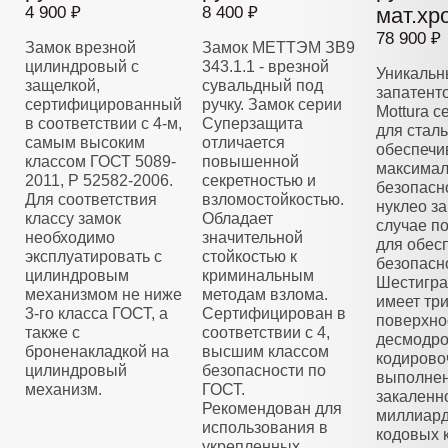
4 900 ₽
8 400 ₽
мат.хр
78 900 ₽
Замок врезной
Замок МЕТТЭМ ЗВ9
цилиндровый с
343.1.1 - врезной
Уникальн
защелкой,
сувальдный под
запатент
сертифицированный
ручку. Замок серии
Mottura 
в соответствии с 4-м,
Суперзащита
для стал
самым высоким
отличается
обеспечи
классом ГОСТ 5089-
повышенной
максима
2011, Р 52582-2006.
секретностью и
безопасн
Для соответствия
взломостойкостью.
нуклео з
классу замок
Обладает
случае п
необходимо
значительной
для обес
эксплуатировать с
стойкостью к
безопасн
цилиндровым
криминальным
Шестигра
механизмом не ниже
методам взлома.
имеет тр
3-го класса ГОСТ, а
Сертифицирован в
поверхно
также с
соответствии с 4,
десмодро
броненакладкой на
высшим классом
кодирово
цилиндровый
безопасности по
выполнен
механизм.
ГОСТ.
закаленно
Рекомендован для
миллиар
использования в
кодовых 
укрепленных