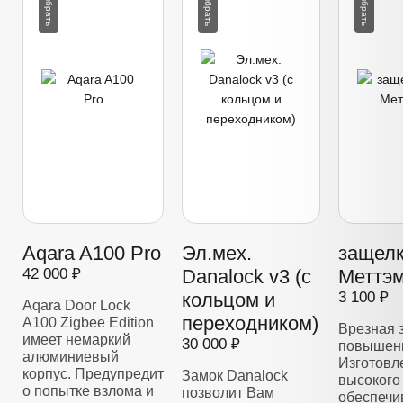
Aqara A100 Pro
Эл.мех.
защелк
42 000 ₽
Danalock v3 (с
Меттэм
кольцом и
3 100 ₽
Aqara Door Lock
переходником)
A100 Zigbee Edition
Врезная 
имеет немаркий
30 000 ₽
повышенн
алюминиевый
Изготовл
корпус. Предупредит
Замок Danalock
высокого 
о попытке взлома и
позволит Вам
обеспечи