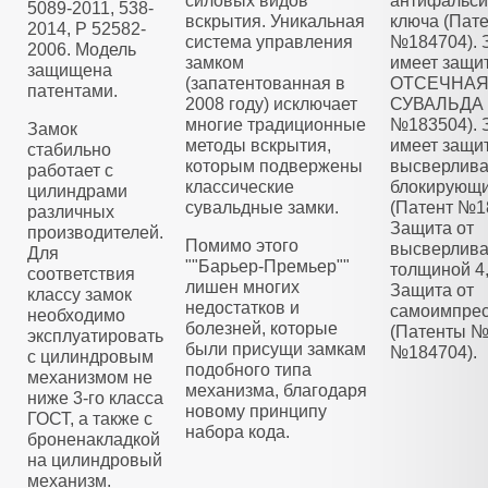
силовых видов
антифальс
5089-2011, 538-
вскрытия. Уникальная
ключа (Пат
2014, Р 52582-
система управления
№184704). 
2006. Модель
замком
имеет защи
защищена
(запатентованная в
ОТСЕЧНА
патентами.
2008 году) исключает
СУВАЛЬДА 
многие традиционные
№183504). 
Замок
методы вскрытия,
имеет защит
стабильно
которым подвержены
высверлива
работает с
классические
блокирующ
цилиндрами
сувальдные замки.
(Патент №1
различных
Защита от
производителей.
Помимо этого
высверлива
Для
""Барьер-Премьер""
толщиной 4
соответствия
лишен многих
Защита от
классу замок
недостатков и
самоимпре
необходимо
болезней, которые
(Патенты №
эксплуатировать
были присущи замкам
№184704).
с цилиндровым
подобного типа
механизмом не
механизма, благодаря
ниже 3-го класса
новому принципу
ГОСТ, а также с
набора кода.
броненакладкой
на цилиндровый
механизм.