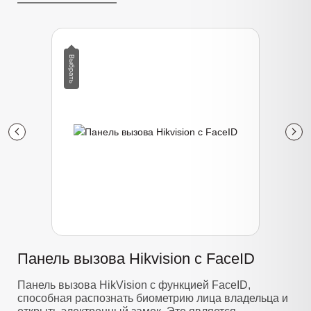
Панель вызова Hikvision с FaceID
Панель вызова HikVision с функцией FaceID,
способная распознать биометрию лица владельца и