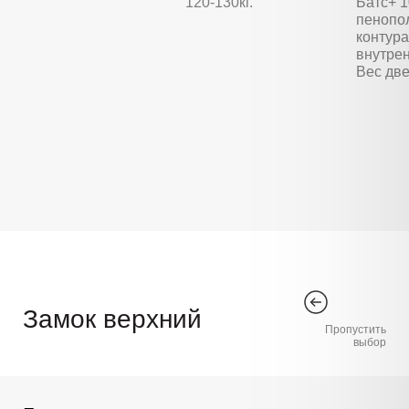
120-130кг.
Батс+ 
пенопо
контура
внутре
Вес две
Замок верхний
Пропустить
выбор