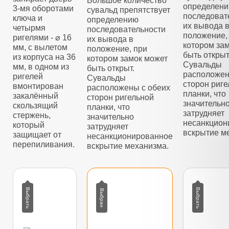
Большое количество
определен
3-мя оборотами
сувальд препятствует
последоват
ключа и
определению
их вывода 
четырмя
последовательности
положение,
ригелями - ⌀ 16
их вывода в
котором за
мм, с вылетом
положение, при
быть открыт
из корпуса на 36
котором замок может
Сувальды
мм, в одном из
быть открыт.
расположен
ригелей
Сувальды
сторон риг
вмонтирован
расположены с обеих
планки, что
закалённый
сторон ригельной
значительн
скользящий
планки, что
затрудняет
стержень,
значительно
несанкцион
который
затрудняет
вскрытие м
защищает от
несанкционированное
перепиливания.
вскрытие механизма.