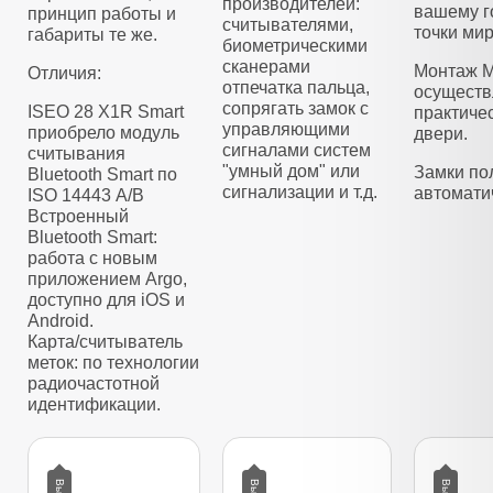
производителей:
вашему г
принцип работы и
считывателями,
точки мир
габариты те же.
биометрическими
сканерами
Монтаж M
Отличия:
отпечатка пальца,
осуществ
сопрягать замок с
ISEO 28 X1R Smart
практиче
управляющими
приобрело модуль
двери.
сигналами систем
считывания
"умный дом" или
Замки по
Bluetooth Smart по
сигнализации и т.д.
автомати
ISO 14443 А/B
Встроенный
Bluetooth Smart:
работа с новым
приложением Argo,
доступно для iOS и
Android.
Карта/считыватель
меток: по технологии
радиочастотной
идентификации.