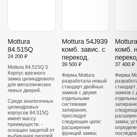
Mottura
Mottura 54J939
Mottur
84.515Q
комб. завис. с
комб. 
24 200 ₽
перекод.
переко
39 500 ₽
37 400 ₽
Mottura 84.515Q S
Корпус врезного
Фирма Mottura
Фирма Mo
замка цилиндрового
разработала новый
разработ
для металлических
стандарт двойных
стандарт
левых дверей.
замков с двумя
замков с
отдельными
отдельны
Среди аналогичных
системами
запирани
цилиндровых
запирания,
следующи
корпусов 84.515Q
преследуя
расширен
имеет массу
следующие цели:
замка; у
преимуществ: -
расширение
определе
оснащен защитой от
функций замка;
последов
выбивания ригелей