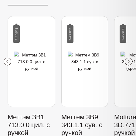
Меттэм ЗВ1
Меттем 3В9
Mottur
713.0.0 цил. с
343.1.1 сув. с
3D.771 
ручкой
ручкой
ручкой