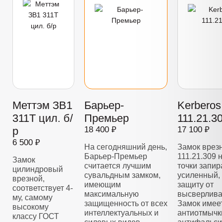
Меттэм ЗВ1
Барьер-
Kerberos
311Т цил. б/
Премьер
111.21.3
р
18 400 ₽
17 100 ₽
6 500 ₽
На сегодняшний день,
Замок врез
Барьер-Премьер
111.21.309 
Замок
считается лучшим
точки запир
цилиндровый
сувальдным замком,
усиленный,
врезной,
имеющим
защиту от
соответствует 4-
максимальную
высверлива
му, самому
защищенность от всех
Замок имее
высокому
интеллектуальных и
антиотмычк
классу ГОСТ