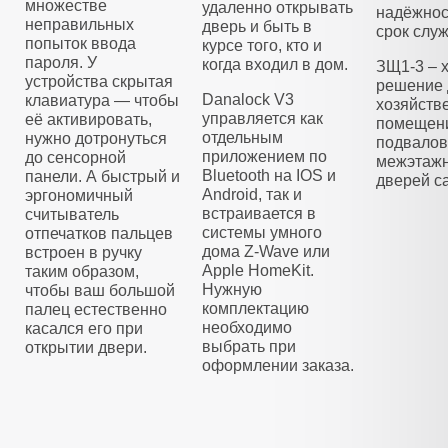
множестве
удаленно открывать
надёжнос
неправильных
дверь и быть в
срок слу
попыток ввода
курсе того, кто и
пароля. У
когда входил в дом.
ЗЩ1-3 – 
устройства скрытая
решение 
Danalock V3
клавиатура — чтобы
хозяйств
управляется как
её активировать,
помещени
отдельным
нужно дотронуться
подвалов
приложением по
до сенсорной
межэтажн
Bluetooth на IOS и
панели. А быстрый и
дверей са
Android, так и
эргономичный
встраивается в
считыватель
системы умного
отпечатков пальцев
дома Z-Wave или
встроен в ручку
Apple HomeKit.
таким образом,
Нужную
чтобы ваш большой
комплектацию
палец естественно
необходимо
касался его при
выбрать при
открытии двери.
оформлении заказа.