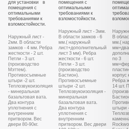
для установки в
помещения с
помеще
помещения с
оптимальными
оптима
оптимальными
требованиями к
требов
требованиями к
взломостойкости.
взломос
взломостойкости.
Наружный лист - 3мм.
Наружны
Наружный лист -
В области замков - 6
В облас
2мм. В области
мм.( наружный
мм.( на
замков - 4 мм. Ребра
лист+дополнительный
мм+два
жесткости - 2 шт.
лист 3 мм). Ребра
дополн
Петли - 3 шт.
жесткости - 6 шт.
по 3
(производство
Петли - 3 шт.
мм+фер
Мэттем).
(производство
пластин
Противосъемные
Бастион).
корпус 
штыри -2 шт.
Противосъемные
Ребра ж
Теплозвукоизоляция
штыри -2 шт.
14 шт. П
- минеральная
Теплозвукоизоляция -
(произ
базальтовая вата.
минеральная
Бастион
Два контура
базальтовая вата.
Против
уплотнения с
Два контура
штыри -
внутренним
уплотнения с
Теплозв
притвором. Вес
внутренним
каменн
двери 80-90кг.
притвором. Вес двери
Rockwoo