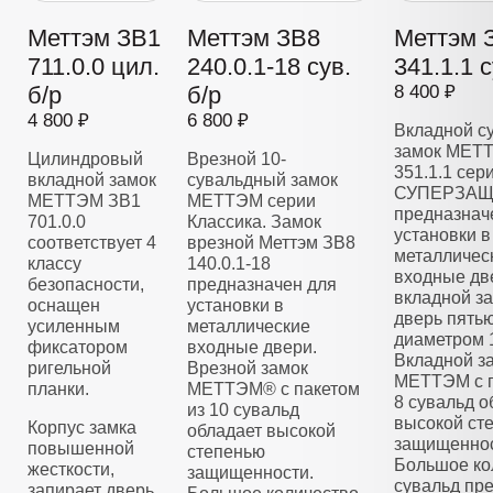
Меттэм ЗВ1
Меттэм ЗВ8
Меттэм 
711.0.0 цил.
240.0.1-18 сув.
341.1.1 с
б/р
б/р
8 400 ₽
4 800 ₽
6 800 ₽
Вкладной с
замок МЕТ
Цилиндровый
Врезной 10-
351.1.1 сер
вкладной замок
сувальдный замок
СУПЕРЗАЩ
МЕТТЭМ ЗВ1
МЕТТЭМ серии
предназнач
701.0.0
Классика. Замок
установки в
соответствует 4
врезной Меттэм ЗВ8
металличес
классу
140.0.1-18
входные дв
безопасности,
предназначен для
вкладной з
оснащен
установки в
дверь пять
усиленным
металлические
диаметром 
фиксатором
входные двери.
Вкладной з
ригельной
Врезной замок
МЕТТЭМ с п
планки.
МЕТТЭМ® с пакетом
8 сувальд о
из 10 сувальд
высокой ст
Корпус замка
обладает высокой
защищеннос
повышенной
степенью
Большое ко
жесткости,
защищенности.
сувальд пре
запирает дверь