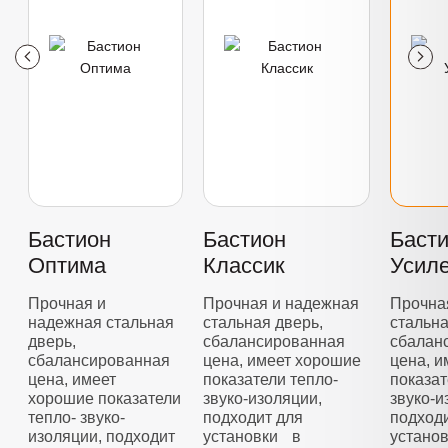
Бастион
Бастион
Баст
Оптима
Классик
Усил
Прочная и
Прочная и надежная
Прочна
надежная стальная
стальная дверь,
стальна
дверь,
сбалансированная
сбалан
сбалансированная
цена, имеет хорошие
цена, 
цена, имеет
показатели тепло-
показат
хорошие показатели
звуко-изоляции,
звуко-и
тепло- звуко-
подходит для
подход
изоляции, подходит
установки в
устано