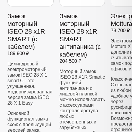
Замок
Замок
Элект
моторный
моторный
Mottur
ISEO 28 x1R
ISEO 28 x1R
78 700 ₽
SMART (с
SMART
Электром
кабелем)
антипаника (с
Mottura X
дополнит
189 900 ₽
кабелем)
считывате
204 500 ₽
замок по
Цилиндровый
офисов и
электромоторный
Моторный замок
замок ISEO 28 Х 1
ISEO 28 X1R Smart с
Классиче
smart C - это
функцией
Открыван
улучшенная,
антипаника и с
из любой 
модернизированная
лицевой планкой
удобное 
версия замка ISEO
можно использовать
через
28 X 1 Easy.
с аксессуарами
русифиц
контроля доступа
приложен
Основной
любых
Возможно
функционал замка
отечественных и
предоста
схож с предыдущей
зарубежных
ограниче
версией замка,