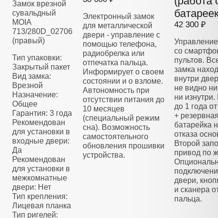
(работа 
Замок врезной
батареек
сувальдный
Электронный замок
MOIA
42 300 ₽
для металлической
713/280D_02706
двери - управление с
(правый)
Управление
помощью телефона,
со смартфо
радиобрелка или
Тип упаковки:
пультов. Вс
отпечатка пальца.
Закрытый пакет
замка нахо
Информирует о своем
Вид замка:
внутри двер
состоянии и о взломе.
Врезной
не видно ни
Автономность при
Назначение:
ни изнутри.
отсутствии питания до
Общее
до 1 года о
10 месяцев
Гарантия: 3 года
+ резервна
(специальный режим
Рекомендован
батарейка н
сна). Возможность
для установки в
отказа осно
самостоятельного
входные двери:
Второй зап
обновления прошивки
Да
привод по 
устройства.
Рекомендован
Опциональ
для установки в
подключени
межкомнатные
двери, кноп
двери: Нет
и сканера о
Тип крепления:
пальца.
Лицевая планка
Тип ригелей: