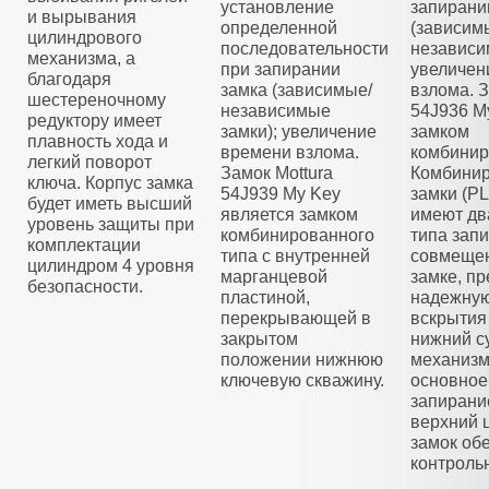
установление
запирани
и вырывания
определенной
(зависим
цилиндрового
последовательности
независи
механизма, а
при запирании
увеличен
благодаря
замка (зависимые/
взлома. З
шестереночному
независимые
54J936 M
редуктору имеет
замки); увеличение
замком
плавность хода и
времени взлома.
комбинир
легкий поворот
Замок Mottura
Комбини
ключа. Корпус замка
54J939 My Key
замки (
будет иметь высший
является замком
имеют дв
уровень защиты при
комбинированного
типа зап
комплектации
типа с внутренней
совмещен
цилиндром 4 уровня
марганцевой
замке, п
безопасности.
пластиной,
надежную
перекрывающей в
вскрытия
закрытом
нижний с
положении нижнюю
механизм
ключевую скважину.
основное
запирани
верхний 
замок об
контроль