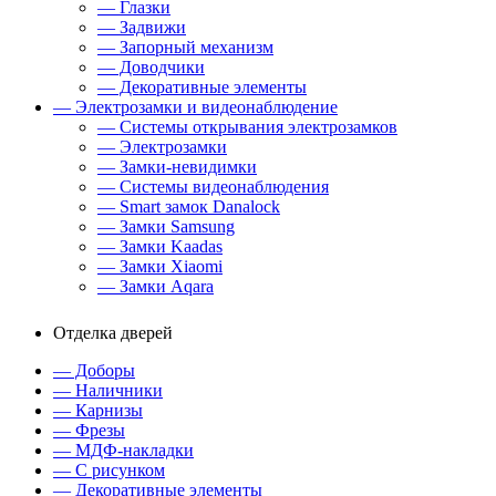
— Глазки
— Задвижи
— Запорный механизм
— Доводчики
— Декоративные элементы
— Электрозамки и видеонаблюдение
— Системы открывания электрозамков
— Электрозамки
— Замки-невидимки
— Системы видеонаблюдения
— Smart замок Danalock
— Замки Samsung
— Замки Kaadas
— Замки Xiaomi
— Замки Aqara
Отделка дверей
— Доборы
— Наличники
— Карнизы
— Фрезы
— МДФ-накладки
— С рисунком
— Декоративные элементы