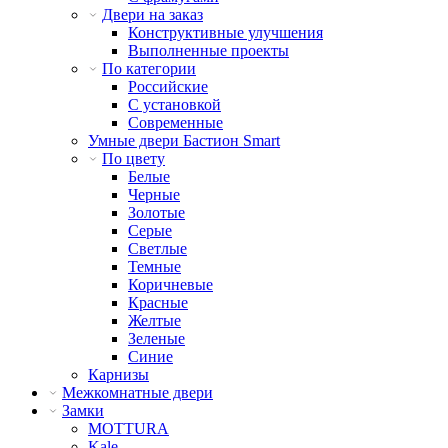
Двери на заказ
Конструктивные улучшения
Выполненные проекты
По категории
Российские
С установкой
Современные
Умные двери Бастион Smart
По цвету
Белые
Черные
Золотые
Серые
Светлые
Темные
Коричневые
Красные
Желтые
Зеленые
Синие
Карнизы
Межкомнатные двери
Замки
MOTTURA
Kale