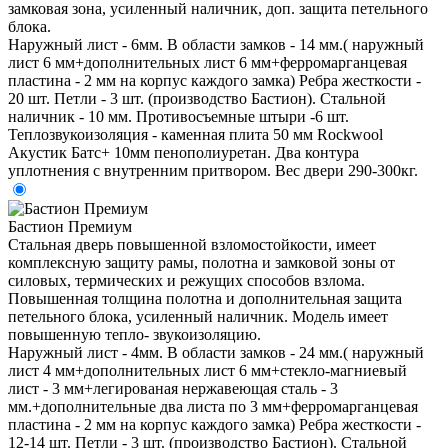
замковая зона, усиленный наличник, доп. защита петельного
блока.
Наружный лист - 6мм. В области замков - 14 мм.( наружный
лист 6 мм+дополнительных лист 6 мм+ферромарганцевая
пластина - 2 мм на корпус каждого замка) Ребра жесткости -
20 шт. Петли - 3 шт. (производство Бастион). Стальной
наличник - 10 мм. Противосъемные штыри -6 шт.
Теплозвукоизоляция - каменная плита 50 мм Rockwool
Акустик Батс+ 10мм пенополиуретан. Два контура
уплотнения с внутренним притвором. Вес двери 290-300кг.
Бастион Премиум
Стальная дверь повышенной взломостойкости, имеет
комплексную защиту рамы, полотна и замковой зоны от
силовых, термических и режущих способов взлома.
Повышенная толщина полотна и дополнительная защита
петельного блока, усиленный наличник. Модель имеет
повышенную тепло- звукоизоляцию.
Наружный лист - 4мм. В области замков - 24 мм.( наружный
лист 4 мм+дополнительных лист 6 мм+стекло-магниевый
лист - 3 мм+легированая нержавеющая сталь - 3
мм.+дополнительные два листа по 3 мм+ферромарганцевая
пластина - 2 мм на корпус каждого замка) Ребра жесткости -
12-14 шт. Петли - 3 шт. (производство Бастион). Стальной