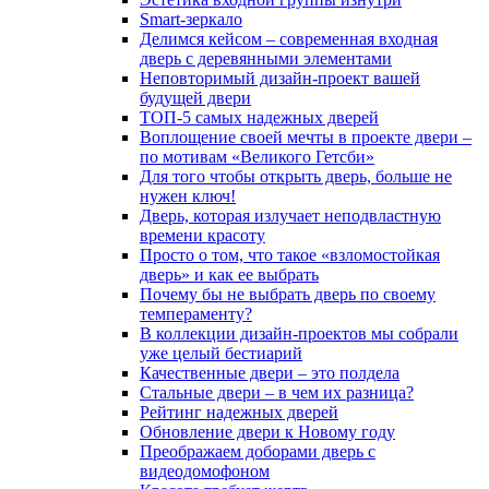
Smart-зеркало
Делимся кейсом – современная входная
дверь с деревянными элементами
Неповторимый дизайн-проект вашей
будущей двери
ТОП-5 самых надежных дверей
Воплощение своей мечты в проекте двери –
по мотивам «Великого Гетсби»
Для того чтобы открыть дверь, больше не
нужен ключ!
Дверь, которая излучает неподвластную
времени красоту
Просто о том, что такое «взломостойкая
дверь» и как ее выбрать
Почему бы не выбрать дверь по своему
темпераменту?
В коллекции дизайн-проектов мы собрали
уже целый бестиарий
Качественные двери – это полдела
Стальные двери – в чем их разница?
Рейтинг надежных дверей
Обновление двери к Новому году
Преображаем доборами дверь с
видеодомофоном