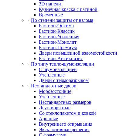
3D панели
Кузнечная краска с патиной
Временные
По степени защиты от взлома
Бастион-Оптима
Бастион-Классик
Бастион-Усиленная
Бастион-Монолит
Бастион-Премиум
Двери повышенной взломостойкости
Бастион-Антикризис
По типу тепло-шумоизоляции
С шумоизоляцией
Утепленные
Двери с терморазрывом
Нестандартные двери
Морозостойкие
Утепленные
Нестандартных размеров
Двустворчатые
Со стеклопакетом и ковкой
Арочные
Внутреннего открывания
Эксклюзивные решения
С фрамугами