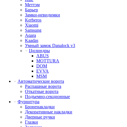
Меттэм
Барьер
Замки-невидимки
Kerberos
Xiaomi
Samsung
Aqara
Kaadas
Умный замок Danalock v3
Цилиндры
ABUS
MOTTURA
DOM
EVVA
MSM
Автоматические ворота
Распашные ворота
Откатные ворота
Подъемно-секционные
Фурнитура
Броненакладки
Декоративные накладки
Дверные ручки
Глазки