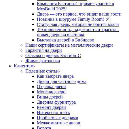
Компания Бастион-С примет участие в
MosBuild 2025!
Дверь — это первое, что видят ваши гости
Новинка в шоуруме Family Room! 🎉
Статусная дверь, которая не боится влаги
Технологичность, надежность и красота -
новая дверь на выставке
Выставка дверей в Бибирево
Наши сертификаты на металлические двери
Гарантия на двери
Отзывы о дверях Бастион-С
Живая фотолента
Клиентам
Полезные статьи
Как выбрать дверь
Двери для частного дома
Отделка двери
Монтаж двери
Виды дверей
Дверная фурнитура
Ремонт дверей
Интересно знать
Проблемы с дверями
Межкомнатные двери
Ворота