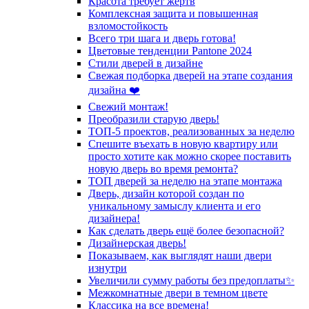
Красота требует жертв
Комплексная защита и повышенная
взломостойкость
Всего три шага и дверь готова!
Цветовые тенденции Pantone 2024
Стили дверей в дизайне
Свежая подборка дверей на этапе создания
дизайна ❤️
Свежий монтаж!
Преобразили старую дверь!
ТОП-5 проектов, реализованных за неделю
Спешите въехать в новую квартиру или
просто хотите как можно скорее поставить
новую дверь во время ремонта?
ТОП дверей за неделю на этапе монтажа
Дверь, дизайн которой создан по
уникальному замыслу клиента и его
дизайнера!
Как сделать дверь ещё более безопасной?
Дизайнерская дверь!
Показываем, как выглядят наши двери
изнутри
Увеличили сумму работы без предоплаты✨
Межкомнатные двери в темном цвете
Классика на все времена!