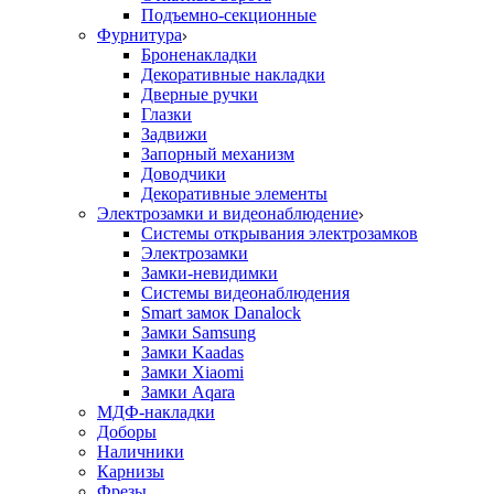
Подъемно-секционные
Фурнитура
Броненакладки
Декоративные накладки
Дверные ручки
Глазки
Задвижи
Запорный механизм
Доводчики
Декоративные элементы
Электрозамки и видеонаблюдение
Системы открывания электрозамков
Электрозамки
Замки-невидимки
Системы видеонаблюдения
Smart замок Danalock
Замки Samsung
Замки Kaadas
Замки Xiaomi
Замки Aqara
МДФ-накладки
Доборы
Наличники
Карнизы
Фрезы