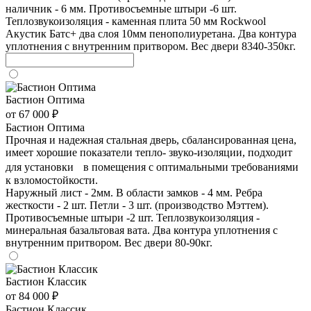
наличник - 6 мм. Противосъемные штыри -6 шт.
Теплозвукоизоляция - каменная плита 50 мм Rockwool
Акустик Батс+ два слоя 10мм пенополиуретана. Два контура
уплотнения с внутренним притвором. Вес двери 8340-350кг.
Бастион Оптима
от 67 000 ₽
Бастион Оптима
Прочная и надежная стальная дверь, сбалансированная цена,
имеет хорошие показатели тепло- звуко-изоляции, подходит
для установки в помещения с оптимальными требованиями
к взломостойкости.
Наружный лист - 2мм. В области замков - 4 мм. Ребра
жесткости - 2 шт. Петли - 3 шт. (производство Мэттем).
Противосъемные штыри -2 шт. Теплозвукоизоляция -
минеральная базальтовая вата. Два контура уплотнения с
внутренним притвором. Вес двери 80-90кг.
Бастион Классик
от 84 000 ₽
Бастион Классик