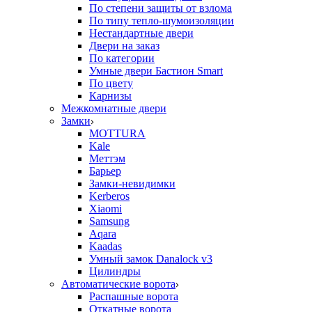
По степени защиты от взлома
По типу тепло-шумоизоляции
Нестандартные двери
Двери на заказ
По категории
Умные двери Бастион Smart
По цвету
Карнизы
Межкомнатные двери
Замки
MOTTURA
Kale
Меттэм
Барьер
Замки-невидимки
Kerberos
Xiaomi
Samsung
Aqara
Kaadas
Умный замок Danalock v3
Цилиндры
Автоматические ворота
Распашные ворота
Откатные ворота