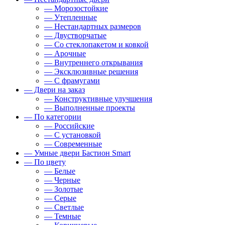
— Морозостойкие
— Утепленные
— Нестандартных размеров
— Двустворчатые
— Со стеклопакетом и ковкой
— Арочные
— Внутреннего открывания
— Эксклюзивные решения
— С фрамугами
— Двери на заказ
— Конструктивные улучшения
— Выполненные проекты
— По категории
— Российские
— С установкой
— Современные
— Умные двери Бастион Smart
— По цвету
— Белые
— Черные
— Золотые
— Серые
— Светлые
— Темные