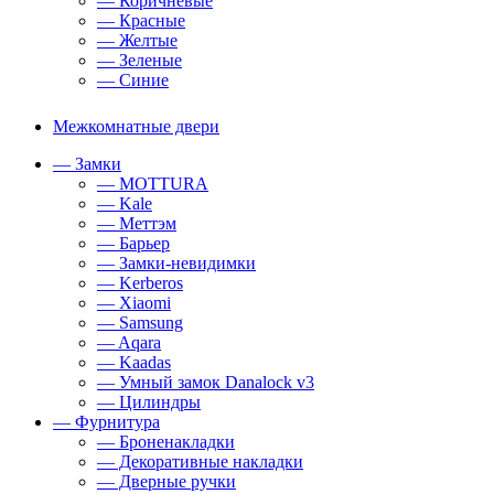
— Коричневые
— Красные
— Желтые
— Зеленые
— Синие
Межкомнатные двери
— Замки
— MOTTURA
— Kale
— Меттэм
— Барьер
— Замки-невидимки
— Kerberos
— Xiaomi
— Samsung
— Aqara
— Kaadas
— Умный замок Danalock v3
— Цилиндры
— Фурнитура
— Броненакладки
— Декоративные накладки
— Дверные ручки