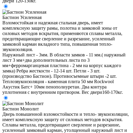
двери 120-130кг.
Бастион Усиленная
Взломостойкая и надежная стальная дверь, имеет
комплексную защиту рамы, полотна и замковой зоны от
силовых методов вскрытия, применяются сплавы металла,
предотвращающие сверление и разрезание, усиленный
замковой карман вкладного типа, повышенная тепло-
звукоизоляция.
Наружный лист - 3мм. В области замков - 11 мм.( наружный
лист 3 мм+два дополнительных листа по 3
мм+ферромарганцевая пластина - 2 мм на корпус каждого
замка) Ребра жесткости - 12-14 шт. Петли - 3 шт.
(производство Бастион). Противосъемные штыри -2 шт.
Теплозвукоизоляция - каменная плита 50 мм Rockwool
Акустик Батс+ 10мм пенополиуретан. Два контура
уплотнения с внутренним притвором. Вес двери160-170кг.
Бастион Монолит
Дверь повышенной взломостойкости и тепло- звукоизоляции,
имеет комплексную защиту от силовых методов вскрытия.
Сплавы металла, предотвращают сверление и разрезание,
усиленный замковый карман, утолщенный наружный лист и