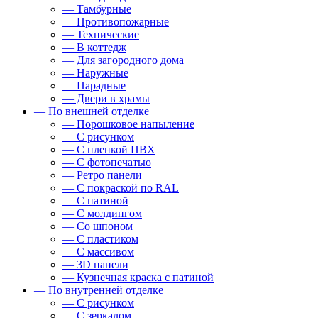
— Тамбурные
— Противопожарные
— Технические
— В коттедж
— Для загородного дома
— Наружные
— Парадные
— Двери в храмы
— По внешней отделке
— Порошковое напыление
— С рисунком
— С пленкой ПВХ
— С фотопечатью
— Ретро панели
— С покраской по RAL
— С патиной
— С молдингом
— Со шпоном
— С пластиком
— С массивом
— 3D панели
— Кузнечная краска с патиной
— По внутренней отделке
— С рисунком
— С зеркалом