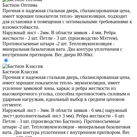
Бастион Оптима
Прочная и надежная стальная дверь, сбалансированная цена,
имеет хорошие показатели тепло- звукоизоляции, подходит
для установки в помещения с оптимальными требованиями к
взломостойкости.
Наружный лист - 2мм. В области замков - 4 мм. Ребра
жесткости - 2 шт. Петли - 3 шт. (производство Мэттем).
Противосъемные штыри -2 шт. Теплозвукоизоляция -
минеральная базальтовая вата. Два контура уплотнения с
внутренним притвором. Вес двери 80-90кг.
Бастион Классик
Прочная и надежная стальная дверь, сбалансированная цена,
имеет хорошие показатели тепло- звукоизоляции, имеет
усиление замковой зоны, каркас и ребра жесткости из
высокопрочного уголка, способна противостоять силовым и
ударным нагрузкам, идеальный выбор в среднем ценовом
сегменте.
Наружный лист - 3мм. В области замков - 6 мм.( наружный
лист+дополнительный лист 3 мм). Ребра жесткости - 6 шт.
Петли - 3 шт. (производство Бастион). Противосъемные
штыри -2 шт. Теплозвукоизоляция - минеральная базальтовая
вата. Два контура уплотнения с внутренним притвором. Вес