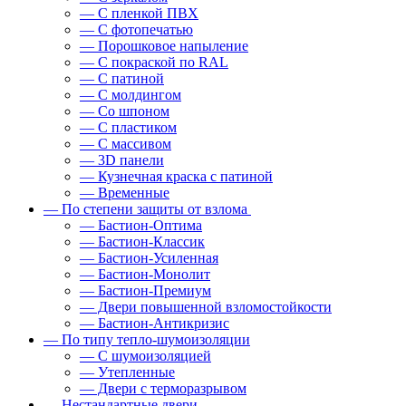
— С пленкой ПВХ
— С фотопечатью
— Порошковое напыление
— С покраской по RAL
— С патиной
— С молдингом
— Со шпоном
— С пластиком
— С массивом
— 3D панели
— Кузнечная краска с патиной
— Временные
— По степени защиты от взлома
— Бастион-Оптима
— Бастион-Классик
— Бастион-Усиленная
— Бастион-Монолит
— Бастион-Премиум
— Двери повышенной взломостойкости
— Бастион-Антикризис
— По типу тепло-шумоизоляции
— С шумоизоляцией
— Утепленные
— Двери с терморазрывом
— Нестандартные двери