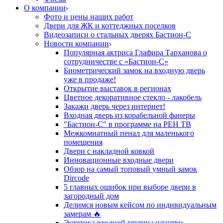
О компании
Фото и цены наших работ
Двери для ЖК и коттеджных поселков
Видеозаписи о стальных дверях Бастион-С
Новости компании
Популярная актриса Глафира Тарханова о
сотрудничестве с «Бастион-С»
Биометрический замок на входную дверь
уже в продаже!
Открытие выставок в регионах
Цветное декоративное стекло - лакобель
Закажи дверь через интернет!
Входная дверь из корабельной фанеры
"Бастион-С" в программе на РЕН ТВ
Межкомнатный пенал для маленького
помещения
Двери с накладной ковкой
Инновационные входные двери
Обзор на самый топовый умный замок
Dircode
5 главных ошибок при выборе двери в
загородный дом
Делимся новым кейсом по индивидуальным
замерам 🔥
Эстетика входной группы изнутри