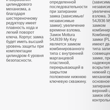
определенной
(зависим
цилиндрового
последовательности
независи
механизма, а
при запирании
увеличен
благодаря
замка (зависимые/
взлома. З
шестереночному
независимые
54J936 M
редуктору имеет
замки); увеличение
замком
плавность хода и
времени взлома.
комбинир
легкий поворот
Замок Mottura
Комбини
ключа. Корпус замка
54J939 My Key
замки (
будет иметь высший
является замком
имеют дв
уровень защиты при
комбинированного
типа зап
комплектации
типа с внутренней
совмещен
цилиндром 4 уровня
марганцевой
замке, п
безопасности.
пластиной,
надежную
перекрывающей в
вскрытия
закрытом
нижний с
положении нижнюю
механизм
ключевую скважину.
основное
запирани
верхний 
замок об
контроль