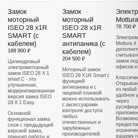
Замок
Замок
Элект
моторный
моторный
Mottur
ISEO 28 x1R
ISEO 28 x1R
78 700 ₽
SMART (с
SMART
Электром
кабелем)
антипаника (с
Mottura X
дополнит
189 900 ₽
кабелем)
считывате
204 500 ₽
замок по
Цилиндровый
офисов и
электромоторный
Моторный замок
замок ISEO 28 Х 1
ISEO 28 X1R Smart с
Классиче
smart C - это
функцией
Открыван
улучшенная,
антипаника и с
из любой 
модернизированная
лицевой планкой
удобное 
версия замка ISEO
можно использовать
через
28 X 1 Easy.
с аксессуарами
русифиц
контроля доступа
приложен
Основной
любых
Возможно
функционал замка
отечественных и
предоста
схож с предыдущей
зарубежных
ограниче
версией замка,
производителей:
вашему г
принцип работы и