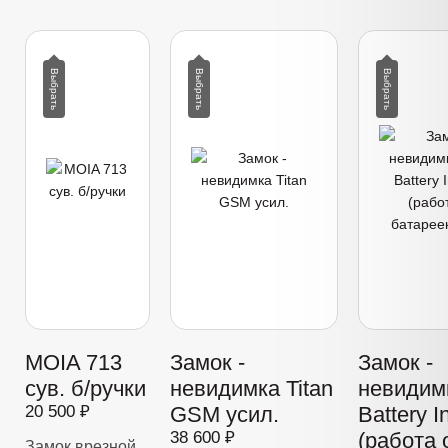
MOIA 713
Замок -
Замок -
сув. б/ручки
невидимка Titan
невидимк
20 500 ₽
GSM усил.
Battery I
38 600 ₽
(работа 
Замок врезной