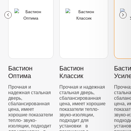
Бастион
Бастион
Баст
Оптима
Классик
Усил
Прочная и
Прочная и надежная
Прочна
надежная стальная
стальная дверь,
стальна
дверь,
сбалансированная
сбалан
сбалансированная
цена, имеет хорошие
цена, 
цена, имеет
показатели тепло-
показат
хорошие показатели
звуко-изоляции,
звуко-и
тепло- звуко-
подходит для
подход
изоляции, подходит
установки в
устано