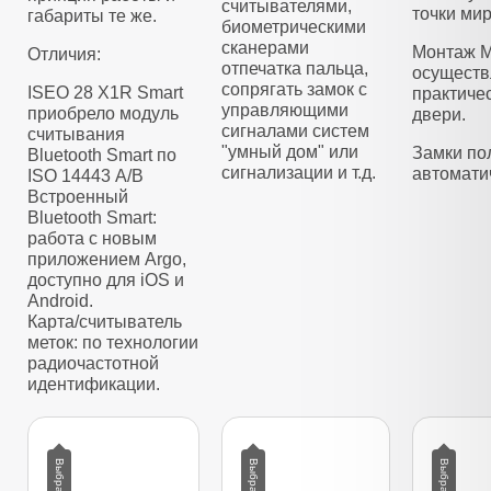
считывателями,
точки мир
габариты те же.
биометрическими
сканерами
Монтаж M
Отличия:
отпечатка пальца,
осуществ
сопрягать замок с
ISEO 28 X1R Smart
практиче
управляющими
приобрело модуль
двери.
сигналами систем
считывания
"умный дом" или
Замки по
Bluetooth Smart по
сигнализации и т.д.
автомати
ISO 14443 А/B
Встроенный
Bluetooth Smart:
работа с новым
приложением Argo,
доступно для iOS и
Android.
Карта/считыватель
меток: по технологии
радиочастотной
идентификации.