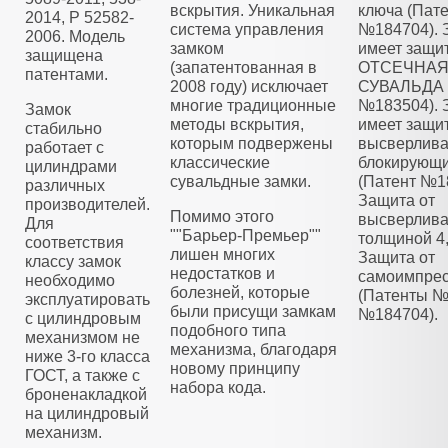
вскрытия. Уникальная
ключа (Пат
2014, Р 52582-
система управления
№184704). 
2006. Модель
замком
имеет защи
защищена
(запатентованная в
ОТСЕЧНА
патентами.
2008 году) исключает
СУВАЛЬДА 
многие традиционные
№183504). 
Замок
методы вскрытия,
имеет защит
стабильно
которым подвержены
высверлива
работает с
классические
блокирующ
цилиндрами
сувальдные замки.
(Патент №1
различных
Защита от
производителей.
Помимо этого
высверлива
Для
""Барьер-Премьер""
толщиной 4
соответствия
лишен многих
Защита от
классу замок
недостатков и
самоимпре
необходимо
болезней, которые
(Патенты №
эксплуатировать
были присущи замкам
№184704).
с цилиндровым
подобного типа
механизмом не
механизма, благодаря
ниже 3-го класса
новому принципу
ГОСТ, а также с
набора кода.
броненакладкой
на цилиндровый
механизм.