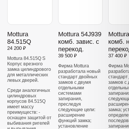
Mottura
Mottura 54J939
Mottur
84.515Q
комб. завис. с
комб. 
24 200 ₽
перекод.
переко
39 500 ₽
37 400 ₽
Mottura 84.515Q S
Корпус врезного
Фирма Mottura
Фирма Mo
замка цилиндрового
разработала новый
разработ
для металлических
стандарт двойных
стандарт
левых дверей.
замков с двумя
замков с
отдельными
отдельны
Среди аналогичных
системами
запирани
цилиндровых
запирания,
следующи
корпусов 84.515Q
преследуя
расширен
имеет массу
следующие цели:
замка; у
преимуществ: -
расширение
определе
оснащен защитой от
функций замка;
последов
выбивания ригелей
установление
запирани
и вырывания