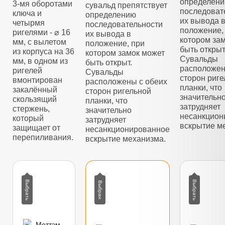
определен
3-мя оборотами
сувальд препятствует
последоват
ключа и
определению
их вывода 
четырмя
последовательности
положение,
ригелями - ⌀ 16
их вывода в
котором за
мм, с вылетом
положение, при
быть открыт
из корпуса на 36
котором замок может
Сувальды
мм, в одном из
быть открыт.
расположен
ригелей
Сувальды
сторон риг
вмонтирован
расположены с обеих
планки, что
закалённый
сторон ригельной
значительн
скользящий
планки, что
затрудняет
стержень,
значительно
несанкцион
который
затрудняет
вскрытие м
защищает от
несанкционированное
перепиливания.
вскрытие механизма.