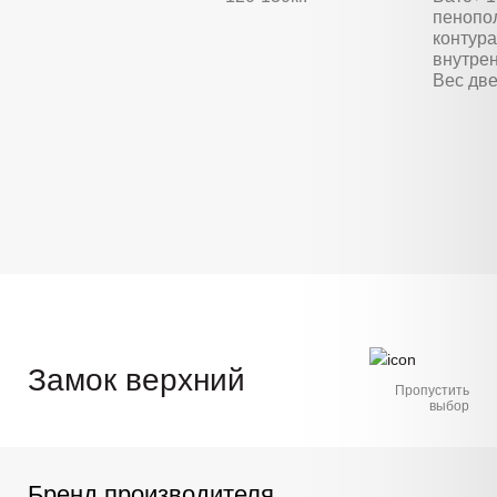
пенопо
контура
внутре
Вес две
Замок верхний
Пропустить
выбор
Бренд производителя