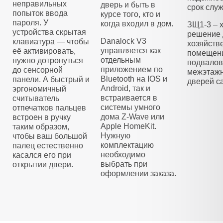
неправильных
дверь и быть в
срок слу
попыток ввода
курсе того, кто и
пароля. У
когда входил в дом.
ЗЩ1-3 – 
устройства скрытая
решение 
Danalock V3
клавиатура — чтобы
хозяйств
управляется как
её активировать,
помещени
отдельным
нужно дотронуться
подвалов
приложением по
до сенсорной
межэтажн
Bluetooth на IOS и
панели. А быстрый и
дверей са
Android, так и
эргономичный
встраивается в
считыватель
системы умного
отпечатков пальцев
дома Z-Wave или
встроен в ручку
Apple HomeKit.
таким образом,
Нужную
чтобы ваш большой
комплектацию
палец естественно
необходимо
касался его при
выбрать при
открытии двери.
оформлении заказа.