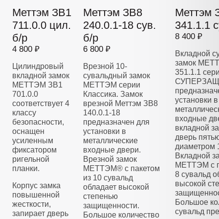
Меттэм ЗВ1
Меттэм ЗВ8
Меттэм 
711.0.0 цил.
240.0.1-18 сув.
341.1.1 с
б/р
б/р
8 400 ₽
4 800 ₽
6 800 ₽
Вкладной с
замок МЕТ
Цилиндровый
Врезной 10-
351.1.1 сер
вкладной замок
сувальдный замок
СУПЕРЗАЩ
МЕТТЭМ ЗВ1
МЕТТЭМ серии
предназнач
701.0.0
Классика. Замок
установки в
соответствует 4
врезной Меттэм ЗВ8
металличес
классу
140.0.1-18
входные дв
безопасности,
предназначен для
вкладной з
оснащен
установки в
дверь пять
усиленным
металлические
диаметром 
фиксатором
входные двери.
Вкладной з
ригельной
Врезной замок
МЕТТЭМ с п
планки.
МЕТТЭМ® с пакетом
8 сувальд о
из 10 сувальд
высокой ст
Корпус замка
обладает высокой
защищеннос
повышенной
степенью
Большое ко
жесткости,
защищенности.
сувальд пре
запирает дверь
Большое количество