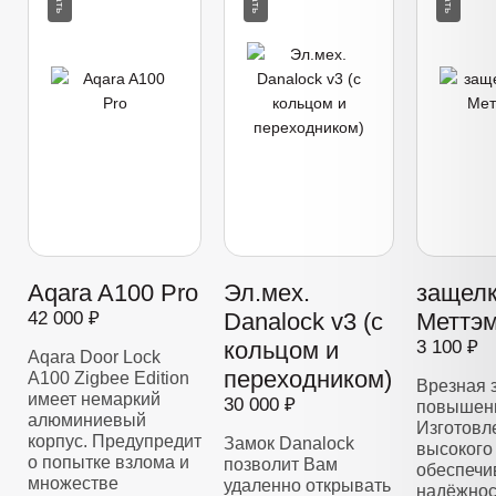
Aqara A100 Pro
Эл.мех.
защелк
42 000 ₽
Danalock v3 (с
Меттэм
кольцом и
3 100 ₽
Aqara Door Lock
переходником)
A100 Zigbee Edition
Врезная 
имеет немаркий
30 000 ₽
повышенн
алюминиевый
Изготовл
корпус. Предупредит
Замок Danalock
высокого 
о попытке взлома и
позволит Вам
обеспечи
множестве
удаленно открывать
надёжнос