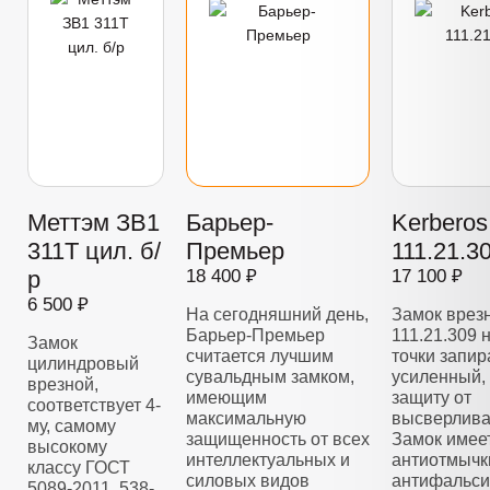
Меттэм ЗВ1
Барьер-
Kerberos
311Т цил. б/
Премьер
111.21.3
р
18 400 ₽
17 100 ₽
6 500 ₽
На сегодняшний день,
Замок врез
Барьер-Премьер
111.21.309 
Замок
считается лучшим
точки запир
цилиндровый
сувальдным замком,
усиленный,
врезной,
имеющим
защиту от
соответствует 4-
максимальную
высверлива
му, самому
защищенность от всех
Замок имее
высокому
интеллектуальных и
антиотмычк
классу ГОСТ
силовых видов
антифальс
5089-2011, 538-