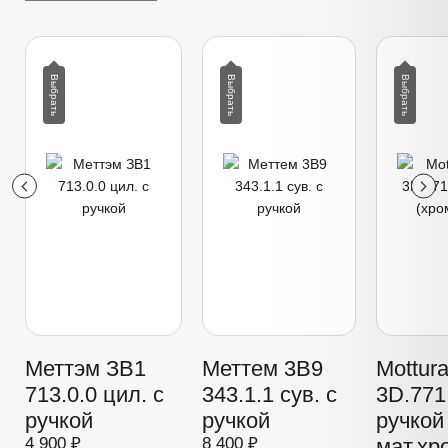
Меттэм ЗВ1
Меттем 3В9
Mottur
713.0.0 цил. с
343.1.1 сув. с
3D.771 
ручкой
ручкой
ручкой
4 900 ₽
8 400 ₽
мат.хр