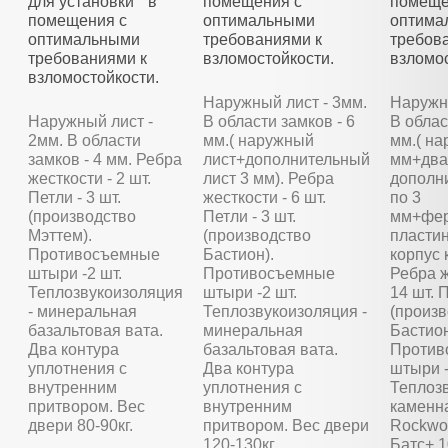
для установки в
помещения с
помеще
помещения с
оптимальными
оптима
оптимальными
требованиями к
требов
требованиями к
взломостойкости.
взломос
взломостойкости.
Наружный лист - 3мм.
Наружны
Наружный лист -
В области замков - 6
В облас
2мм. В области
мм.( наружный
мм.( на
замков - 4 мм. Ребра
лист+дополнительный
мм+два
жесткости - 2 шт.
лист 3 мм). Ребра
дополн
Петли - 3 шт.
жесткости - 6 шт.
по 3
(производство
Петли - 3 шт.
мм+фер
Мэттем).
(производство
пластин
Противосъемные
Бастион).
корпус 
штыри -2 шт.
Противосъемные
Ребра ж
Теплозвукоизоляция
штыри -2 шт.
14 шт. П
- минеральная
Теплозвукоизоляция -
(произ
базальтовая вата.
минеральная
Бастион
Два контура
базальтовая вата.
Против
уплотнения с
Два контура
штыри -
внутренним
уплотнения с
Теплозв
притвором. Вес
внутренним
каменн
двери 80-90кг.
притвором. Вес двери
Rockwoo
120-130кг.
Батс+ 