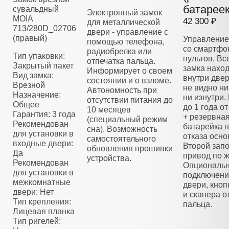
батареек
сувальдный
Электронный замок
MOIA
42 300 ₽
для металлической
713/280D_02706
двери - управление с
(правый)
Управление
помощью телефона,
со смартфо
радиобрелка или
Тип упаковки:
пультов. Вс
отпечатка пальца.
Закрытый пакет
замка нахо
Информирует о своем
Вид замка:
внутри двер
состоянии и о взломе.
Врезной
не видно ни
Автономность при
Назначение:
ни изнутри.
отсутствии питания до
Общее
до 1 года о
10 месяцев
Гарантия: 3 года
+ резервна
(специальный режим
Рекомендован
батарейка н
сна). Возможность
для установки в
отказа осно
самостоятельного
входные двери:
Второй зап
обновления прошивки
Да
привод по 
устройства.
Рекомендован
Опциональ
для установки в
подключени
межкомнатные
двери, кноп
двери: Нет
и сканера о
Тип крепления:
пальца.
Лицевая планка
Тип ригелей: