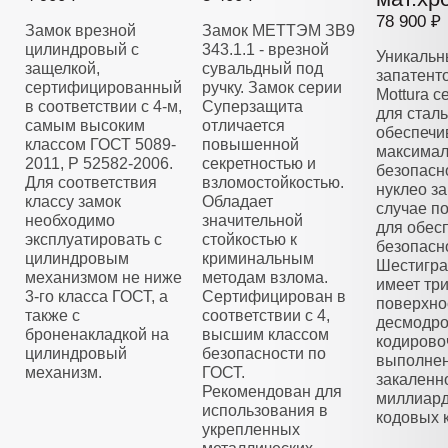
78 900 ₽
Замок врезной
Замок МЕТТЭМ ЗВ9
цилиндровый с
343.1.1 - врезной
Уникальн
защелкой,
сувальдный под
запатент
сертифицированный
ручку. Замок серии
Mottura 
в соответствии с 4-м,
Суперзащита
для стал
самым высоким
отличается
обеспечи
классом ГОСТ 5089-
повышенной
максима
2011, Р 52582-2006.
секретностью и
безопасн
Для соответствия
взломостойкостью.
нуклео з
классу замок
Обладает
случае п
необходимо
значительной
для обес
эксплуатировать с
стойкостью к
безопасн
цилиндровым
криминальным
Шестигра
механизмом не ниже
методам взлома.
имеет тр
3-го класса ГОСТ, а
Сертифицирован в
поверхно
также с
соответствии с 4,
десмодро
броненакладкой на
высшим классом
кодирово
цилиндровый
безопасности по
выполнен
механизм.
ГОСТ.
закаленно
Рекомендован для
миллиар
использования в
кодовых 
укрепленных