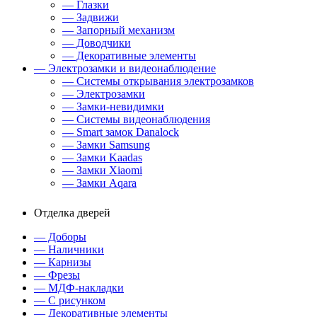
— Глазки
— Задвижи
— Запорный механизм
— Доводчики
— Декоративные элементы
— Электрозамки и видеонаблюдение
— Системы открывания электрозамков
— Электрозамки
— Замки-невидимки
— Системы видеонаблюдения
— Smart замок Danalock
— Замки Samsung
— Замки Kaadas
— Замки Xiaomi
— Замки Aqara
Отделка дверей
— Доборы
— Наличники
— Карнизы
— Фрезы
— МДФ-накладки
— С рисунком
— Декоративные элементы