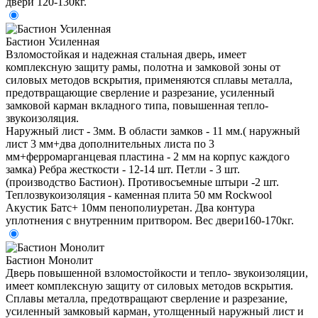
двери 120-130кг.
Бастион Усиленная
Взломостойкая и надежная стальная дверь, имеет
комплексную защиту рамы, полотна и замковой зоны от
силовых методов вскрытия, применяются сплавы металла,
предотвращающие сверление и разрезание, усиленный
замковой карман вкладного типа, повышенная тепло-
звукоизоляция.
Наружный лист - 3мм. В области замков - 11 мм.( наружный
лист 3 мм+два дополнительных листа по 3
мм+ферромарганцевая пластина - 2 мм на корпус каждого
замка) Ребра жесткости - 12-14 шт. Петли - 3 шт.
(производство Бастион). Противосъемные штыри -2 шт.
Теплозвукоизоляция - каменная плита 50 мм Rockwool
Акустик Батс+ 10мм пенополиуретан. Два контура
уплотнения с внутренним притвором. Вес двери160-170кг.
Бастион Монолит
Дверь повышенной взломостойкости и тепло- звукоизоляции,
имеет комплексную защиту от силовых методов вскрытия.
Сплавы металла, предотвращают сверление и разрезание,
усиленный замковый карман, утолщенный наружный лист и