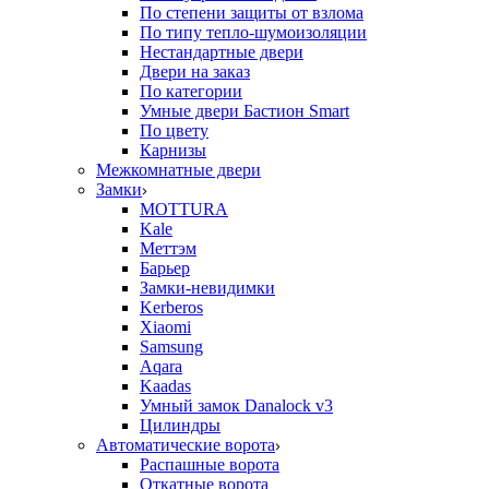
По степени защиты от взлома
По типу тепло-шумоизоляции
Нестандартные двери
Двери на заказ
По категории
Умные двери Бастион Smart
По цвету
Карнизы
Межкомнатные двери
Замки
MOTTURA
Kale
Меттэм
Барьер
Замки-невидимки
Kerberos
Xiaomi
Samsung
Aqara
Kaadas
Умный замок Danalock v3
Цилиндры
Автоматические ворота
Распашные ворота
Откатные ворота