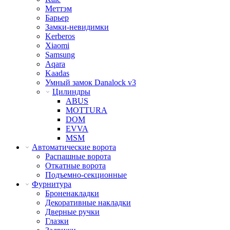
Меттэм
Барьер
Замки-невидимки
Kerberos
Xiaomi
Samsung
Aqara
Kaadas
Умный замок Danalock v3
Цилиндры
ABUS
MOTTURA
DOM
EVVA
MSM
Автоматические ворота
Распашные ворота
Откатные ворота
Подъемно-секционные
Фурнитура
Броненакладки
Декоративные накладки
Дверные ручки
Глазки