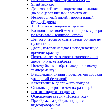
Smart-зеркало
Делимся кейсом – современная входная
дверь с деревянными элементами
Неповторимый дизайн-проект вашей
будущей двери
ТОП-5 самых надежных дверей
Воплощение своей мечты в проекте двери –
по мотивам «Великого Гетсби»
Для того чтобы открыть дверь, больше не
нужен ключ!
Дверь, которая излучает неподвластную
времени красоту
Просто о том, что такое «взломостойкая
дверь» и как ее выбрать
Почему бы не выбрать дверь по своему
темпераменту?
В коллекции дизайн-проектов мы собрали
уже целый бестиарий
Качественные двери – это полдела
Стальные двери – в чем их разница?
Рейтинг надежных дверей
Обновление двери к Новому году
Преображаем доборами дверь с
видеодомофоном