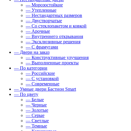
— Морозостойкие
— Утепленные
— Нестандартных размеров
— Двустворчатые
— Со стеклопакетом и ковкой
— Арочные
— Внутреннего открывания
— Эксклюзивные решения
— С фрамугами
— Двери на заказ
— Конструктивные улучшения
— Выполненные проекты
— По категории
— Российские
— С установкой
— Современные
— Умные двери Бастион Smart
— По цвету
— Белые
— Черные
— Золотые
— Серые
— Светлые
— Темные