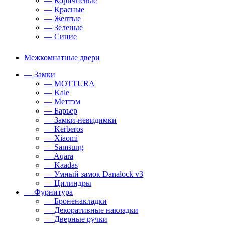
— Коричневые
— Красные
— Желтые
— Зеленые
— Синие
Межкомнатные двери
— Замки
— MOTTURA
— Kale
— Меттэм
— Барьер
— Замки-невидимки
— Kerberos
— Xiaomi
— Samsung
— Aqara
— Kaadas
— Умный замок Danalock v3
— Цилиндры
— Фурнитура
— Броненакладки
— Декоративные накладки
— Дверные ручки