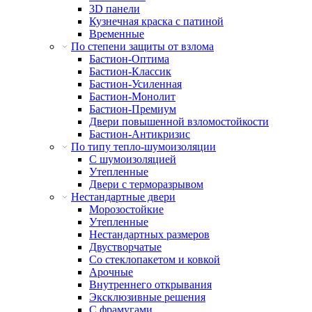
3D панели
Кузнечная краска с патиной
Временные
По степени защиты от взлома
Бастион-Оптима
Бастион-Классик
Бастион-Усиленная
Бастион-Монолит
Бастион-Премиум
Двери повышенной взломостойкости
Бастион-Антикризис
По типу тепло-шумоизоляции
С шумоизоляцией
Утепленные
Двери с терморазрывом
Нестандартные двери
Морозостойкие
Утепленные
Нестандартных размеров
Двустворчатые
Со стеклопакетом и ковкой
Арочные
Внутреннего открывания
Эксклюзивные решения
С фрамугами