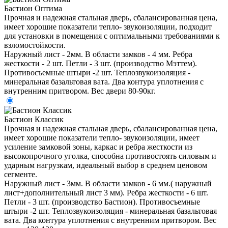
Бастион Оптима
Прочная и надежная стальная дверь, сбалансированная цена,
имеет хорошие показатели тепло- звукоизоляции, подходит
для установки в помещения с оптимальными требованиями к
взломостойкости.
Наружный лист - 2мм. В области замков - 4 мм. Ребра
жесткости - 2 шт. Петли - 3 шт. (производство Мэттем).
Противосъемные штыри -2 шт. Теплозвукоизоляция -
минеральная базальтовая вата. Два контура уплотнения с
внутренним притвором. Вес двери 80-90кг.
Бастион Классик
Прочная и надежная стальная дверь, сбалансированная цена,
имеет хорошие показатели тепло- звукоизоляции, имеет
усиление замковой зоны, каркас и ребра жесткости из
высокопрочного уголка, способна противостоять силовым и
ударным нагрузкам, идеальный выбор в среднем ценовом
сегменте.
Наружный лист - 3мм. В области замков - 6 мм.( наружный
лист+дополнительный лист 3 мм). Ребра жесткости - 6 шт.
Петли - 3 шт. (производство Бастион). Противосъемные
штыри -2 шт. Теплозвукоизоляция - минеральная базальтовая
вата. Два контура уплотнения с внутренним притвором. Вес