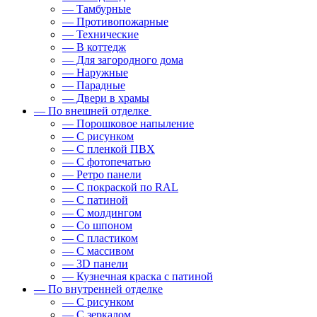
— Тамбурные
— Противопожарные
— Технические
— В коттедж
— Для загородного дома
— Наружные
— Парадные
— Двери в храмы
— По внешней отделке
— Порошковое напыление
— С рисунком
— С пленкой ПВХ
— С фотопечатью
— Ретро панели
— С покраской по RAL
— С патиной
— С молдингом
— Со шпоном
— С пластиком
— С массивом
— 3D панели
— Кузнечная краска с патиной
— По внутренней отделке
— С рисунком
— С зеркалом