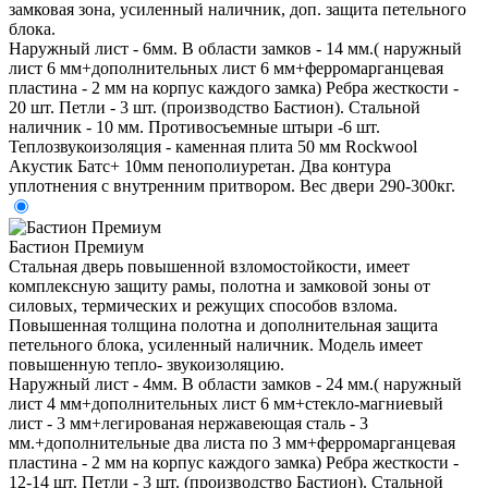
замковая зона, усиленный наличник, доп. защита петельного
блока.
Наружный лист - 6мм. В области замков - 14 мм.( наружный
лист 6 мм+дополнительных лист 6 мм+ферромарганцевая
пластина - 2 мм на корпус каждого замка) Ребра жесткости -
20 шт. Петли - 3 шт. (производство Бастион). Стальной
наличник - 10 мм. Противосъемные штыри -6 шт.
Теплозвукоизоляция - каменная плита 50 мм Rockwool
Акустик Батс+ 10мм пенополиуретан. Два контура
уплотнения с внутренним притвором. Вес двери 290-300кг.
Бастион Премиум
Стальная дверь повышенной взломостойкости, имеет
комплексную защиту рамы, полотна и замковой зоны от
силовых, термических и режущих способов взлома.
Повышенная толщина полотна и дополнительная защита
петельного блока, усиленный наличник. Модель имеет
повышенную тепло- звукоизоляцию.
Наружный лист - 4мм. В области замков - 24 мм.( наружный
лист 4 мм+дополнительных лист 6 мм+стекло-магниевый
лист - 3 мм+легированая нержавеющая сталь - 3
мм.+дополнительные два листа по 3 мм+ферромарганцевая
пластина - 2 мм на корпус каждого замка) Ребра жесткости -
12-14 шт. Петли - 3 шт. (производство Бастион). Стальной