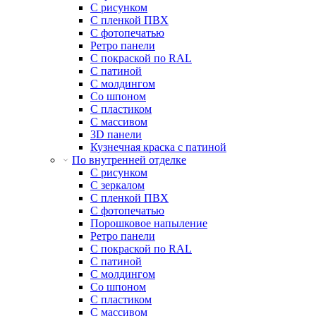
С рисунком
С пленкой ПВХ
С фотопечатью
Ретро панели
С покраской по RAL
С патиной
С молдингом
Со шпоном
С пластиком
С массивом
3D панели
Кузнечная краска с патиной
По внутренней отделке
С рисунком
С зеркалом
С пленкой ПВХ
С фотопечатью
Порошковое напыление
Ретро панели
С покраской по RAL
С патиной
С молдингом
Со шпоном
С пластиком
С массивом