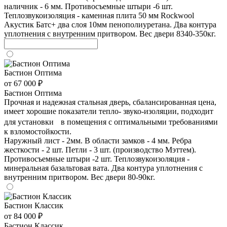
наличник - 6 мм. Противосъемные штыри -6 шт.
Теплозвукоизоляция - каменная плита 50 мм Rockwool
Акустик Батс+ два слоя 10мм пенополиуретана. Два контура
уплотнения с внутренним притвором. Вес двери 8340-350кг.
Бастион Оптима
от 67 000 ₽
Бастион Оптима
Прочная и надежная стальная дверь, сбалансированная цена,
имеет хорошие показатели тепло- звуко-изоляции, подходит
для установки в помещения с оптимальными требованиями
к взломостойкости.
Наружный лист - 2мм. В области замков - 4 мм. Ребра
жесткости - 2 шт. Петли - 3 шт. (производство Мэттем).
Противосъемные штыри -2 шт. Теплозвукоизоляция -
минеральная базальтовая вата. Два контура уплотнения с
внутренним притвором. Вес двери 80-90кг.
Бастион Классик
от 84 000 ₽
Бастион Классик