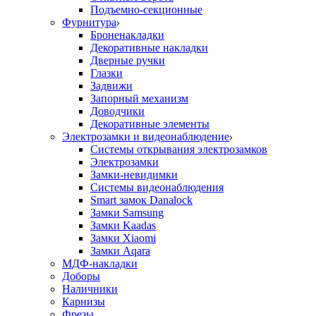
Подъемно-секционные
Фурнитура
Броненакладки
Декоративные накладки
Дверные ручки
Глазки
Задвижи
Запорный механизм
Доводчики
Декоративные элементы
Электрозамки и видеонаблюдение
Системы открывания электрозамков
Электрозамки
Замки-невидимки
Системы видеонаблюдения
Smart замок Danalock
Замки Samsung
Замки Kaadas
Замки Xiaomi
Замки Aqara
МДФ-накладки
Доборы
Наличники
Карнизы
Фрезы