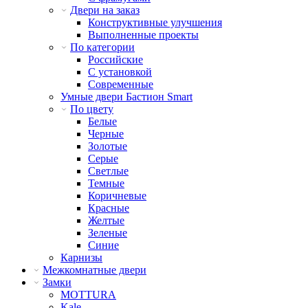
Двери на заказ
Конструктивные улучшения
Выполненные проекты
По категории
Российские
С установкой
Современные
Умные двери Бастион Smart
По цвету
Белые
Черные
Золотые
Серые
Светлые
Темные
Коричневые
Красные
Желтые
Зеленые
Синие
Карнизы
Межкомнатные двери
Замки
MOTTURA
Kale