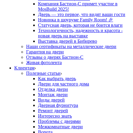
Компания Бастион-С примет участие в
MosBuild 2025!
Дверь — это первое, что видят ваши гости
Новинка в шоуруме Family Room! 🎉
Статусная дверь, которая не боится влаги
Технологичность, надежность и красота -
новая дверь на выставке
Выставка дверей в Бибирево
Наши сертификаты на металлические двери
Гарантия на двери
Отзывы о дверях Бастион-С
Живая фотолента
Клиентам
Полезные статьи
Как выбрать дверь
Двери для частного дома
Отделка двери
Монтаж двери
Виды дверей
Дверная фурнитура
Ремонт дверей
Интересно знать
Проблемы с дверями
Межкомнатные двери
Ворота