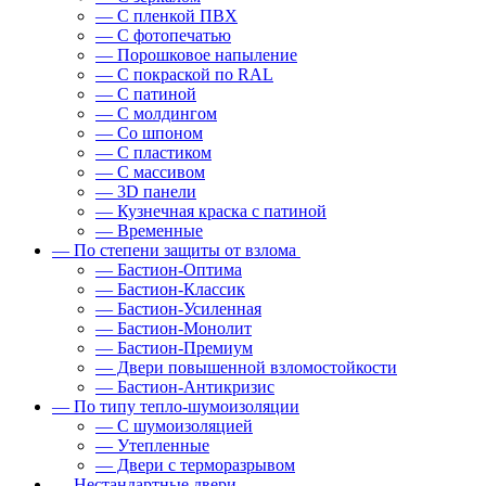
— С пленкой ПВХ
— С фотопечатью
— Порошковое напыление
— С покраской по RAL
— С патиной
— С молдингом
— Со шпоном
— С пластиком
— С массивом
— 3D панели
— Кузнечная краска с патиной
— Временные
— По степени защиты от взлома
— Бастион-Оптима
— Бастион-Классик
— Бастион-Усиленная
— Бастион-Монолит
— Бастион-Премиум
— Двери повышенной взломостойкости
— Бастион-Антикризис
— По типу тепло-шумоизоляции
— С шумоизоляцией
— Утепленные
— Двери с терморазрывом
— Нестандартные двери