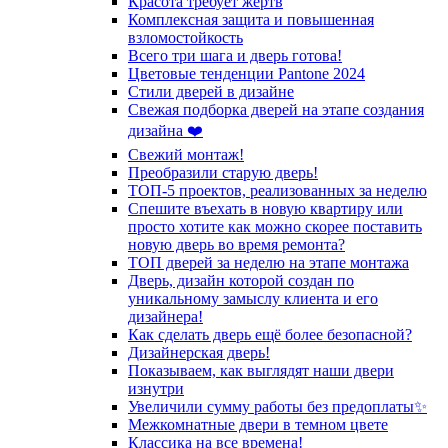
Красота требует жертв
Комплексная защита и повышенная
взломостойкость
Всего три шага и дверь готова!
Цветовые тенденции Pantone 2024
Стили дверей в дизайне
Свежая подборка дверей на этапе создания
дизайна ❤️
Свежий монтаж!
Преобразили старую дверь!
ТОП-5 проектов, реализованных за неделю
Спешите въехать в новую квартиру или
просто хотите как можно скорее поставить
новую дверь во время ремонта?
ТОП дверей за неделю на этапе монтажа
Дверь, дизайн которой создан по
уникальному замыслу клиента и его
дизайнера!
Как сделать дверь ещё более безопасной?
Дизайнерская дверь!
Показываем, как выглядят наши двери
изнутри
Увеличили сумму работы без предоплаты✨
Межкомнатные двери в темном цвете
Классика на все времена!