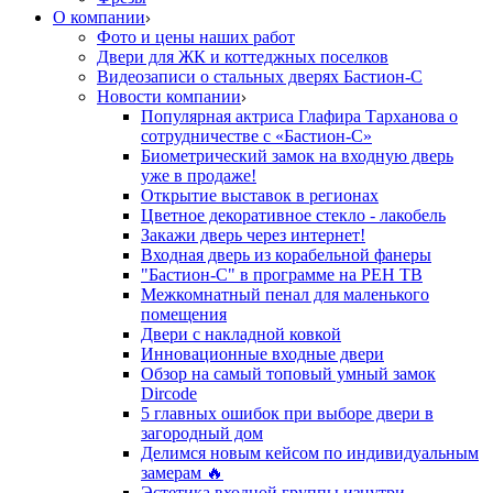
О компании
Фото и цены наших работ
Двери для ЖК и коттеджных поселков
Видеозаписи о стальных дверях Бастион-С
Новости компании
Популярная актриса Глафира Тарханова о
сотрудничестве с «Бастион-С»
Биометрический замок на входную дверь
уже в продаже!
Открытие выставок в регионах
Цветное декоративное стекло - лакобель
Закажи дверь через интернет!
Входная дверь из корабельной фанеры
"Бастион-С" в программе на РЕН ТВ
Межкомнатный пенал для маленького
помещения
Двери с накладной ковкой
Инновационные входные двери
Обзор на самый топовый умный замок
Dircode
5 главных ошибок при выборе двери в
загородный дом
Делимся новым кейсом по индивидуальным
замерам 🔥
Эстетика входной группы изнутри