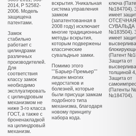
вскрытия. Уникальная
ключа (Пат
2014, Р 52582-
система управления
№184704). 
2006. Модель
замком
имеет защи
защищена
(запатентованная в
ОТСЕЧНА
патентами.
2008 году) исключает
СУВАЛЬДА 
многие традиционные
№183504). 
Замок
методы вскрытия,
имеет защит
стабильно
которым подвержены
высверлива
работает с
классические
блокирующ
цилиндрами
сувальдные замки.
(Патент №1
различных
Защита от
производителей.
Помимо этого
высверлива
Для
""Барьер-Премьер""
толщиной 4
соответствия
лишен многих
Защита от
классу замок
недостатков и
самоимпре
необходимо
болезней, которые
(Патенты №
эксплуатировать
были присущи замкам
№184704).
с цилиндровым
подобного типа
механизмом не
механизма, благодаря
ниже 3-го класса
новому принципу
ГОСТ, а также с
набора кода.
броненакладкой
на цилиндровый
механизм.