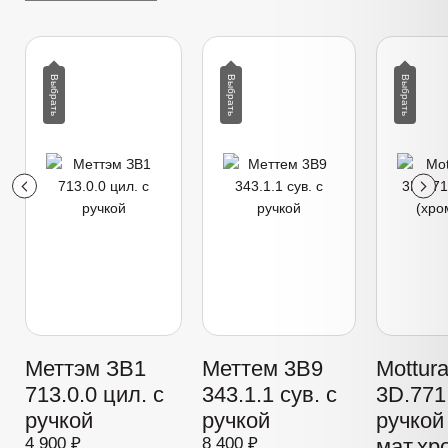
Меттэм ЗВ1
Меттем 3В9
Mottur
713.0.0 цил. с
343.1.1 сув. с
3D.771 
ручкой
ручкой
ручкой
4 900 ₽
8 400 ₽
мат.хр