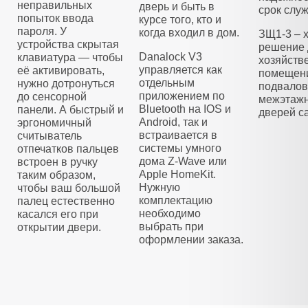
неправильных
дверь и быть в
срок слу
попыток ввода
курсе того, кто и
пароля. У
когда входил в дом.
ЗЩ1-3 – 
устройства скрытая
решение 
Danalock V3
клавиатура — чтобы
хозяйств
управляется как
её активировать,
помещени
отдельным
нужно дотронуться
подвалов
приложением по
до сенсорной
межэтажн
Bluetooth на IOS и
панели. А быстрый и
дверей са
Android, так и
эргономичный
встраивается в
считыватель
системы умного
отпечатков пальцев
дома Z-Wave или
встроен в ручку
Apple HomeKit.
таким образом,
Нужную
чтобы ваш большой
комплектацию
палец естественно
необходимо
касался его при
выбрать при
открытии двери.
оформлении заказа.