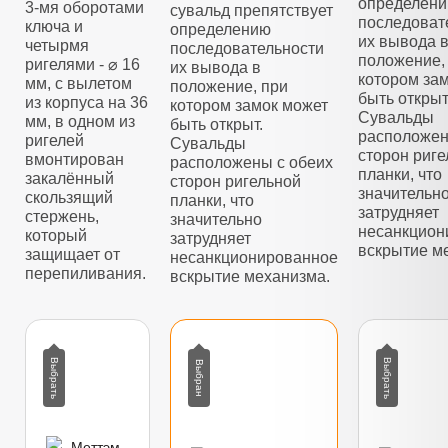
определен
3-мя оборотами
сувальд препятствует
последоват
ключа и
определению
их вывода 
четырмя
последовательности
положение,
ригелями - ⌀ 16
их вывода в
котором за
мм, с вылетом
положение, при
быть открыт
из корпуса на 36
котором замок может
Сувальды
мм, в одном из
быть открыт.
расположен
ригелей
Сувальды
сторон риг
вмонтирован
расположены с обеих
планки, что
закалённый
сторон ригельной
значительн
скользящий
планки, что
затрудняет
стержень,
значительно
несанкцион
который
затрудняет
вскрытие м
защищает от
несанкционированное
перепиливания.
вскрытие механизма.