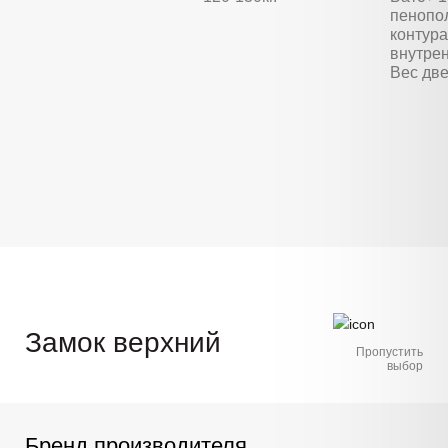
пенопо
контура
внутре
Вес две
Замок верхний
Пропустить
выбор
Бренд производителя