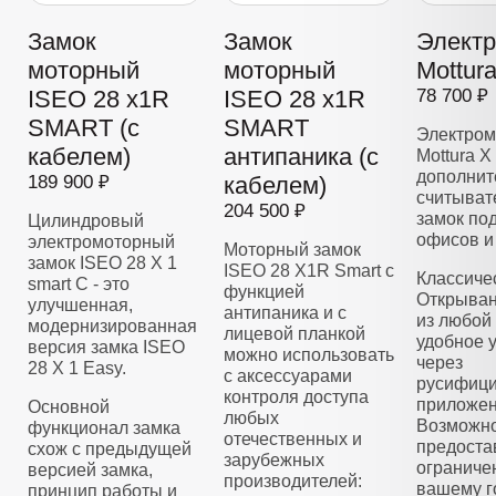
Замок
Замок
Элект
моторный
моторный
Mottur
ISEO 28 x1R
ISEO 28 x1R
78 700 ₽
SMART (с
SMART
Электром
кабелем)
антипаника (с
Mottura X
дополнит
189 900 ₽
кабелем)
считывате
204 500 ₽
замок по
Цилиндровый
офисов и
электромоторный
Моторный замок
замок ISEO 28 Х 1
ISEO 28 X1R Smart с
Классиче
smart C - это
функцией
Открыван
улучшенная,
антипаника и с
из любой 
модернизированная
лицевой планкой
удобное 
версия замка ISEO
можно использовать
через
28 X 1 Easy.
с аксессуарами
русифиц
контроля доступа
приложен
Основной
любых
Возможно
функционал замка
отечественных и
предоста
схож с предыдущей
зарубежных
ограниче
версией замка,
производителей:
вашему г
принцип работы и