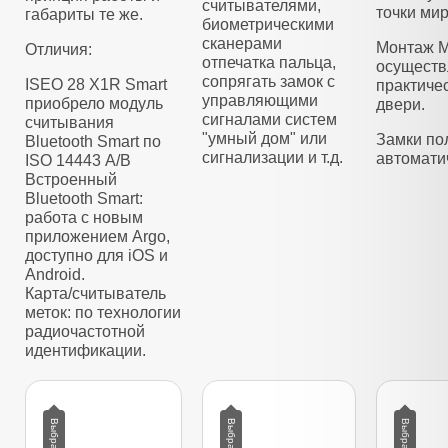
считывателями,
точки мир
габариты те же.
биометрическими
сканерами
Монтаж M
Отличия:
отпечатка пальца,
осуществ
сопрягать замок с
ISEO 28 X1R Smart
практиче
управляющими
приобрело модуль
двери.
сигналами систем
считывания
"умный дом" или
Замки по
Bluetooth Smart по
сигнализации и т.д.
автомати
ISO 14443 А/B
Встроенный
Bluetooth Smart:
работа с новым
приложением Argo,
доступно для iOS и
Android.
Карта/считыватель
меток: по технологии
радиочастотной
идентификации.