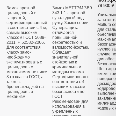
78 900 ₽
Замок врезной
Замок МЕТТЭМ ЗВ9
цилиндровый с
343.1.1 - врезной
Уникальн
защелкой,
сувальдный под
запатент
сертифицированный
ручку. Замок серии
Mottura 
в соответствии с 4-м,
Суперзащита
для стал
самым высоким
отличается
обеспечи
классом ГОСТ 5089-
повышенной
максима
2011, Р 52582-2006.
секретностью и
безопасн
Для соответствия
взломостойкостью.
нуклео з
классу замок
Обладает
случае п
необходимо
значительной
для обес
эксплуатировать с
стойкостью к
безопасн
цилиндровым
криминальным
Шестигра
механизмом не ниже
методам взлома.
имеет тр
3-го класса ГОСТ, а
Сертифицирован в
поверхно
также с
соответствии с 4,
десмодро
броненакладкой на
высшим классом
кодирово
цилиндровый
безопасности по
выполнен
механизм.
ГОСТ.
закаленно
Рекомендован для
миллиар
использования в
кодовых 
укрепленных