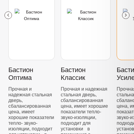
Бастион
Бастион
Баст
Оптима
Классик
Усил
Прочная и
Прочная и надежная
Прочна
надежная стальная
стальная дверь,
стальна
дверь,
сбалансированная
сбалан
сбалансированная
цена, имеет хорошие
цена, 
цена, имеет
показатели тепло-
показат
хорошие показатели
звуко-изоляции,
звуко-и
тепло- звуко-
подходит для
подход
изоляции, подходит
установки в
устано