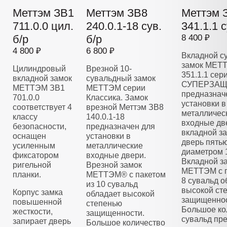
Меттэм ЗВ1
Меттэм ЗВ8
Меттэм 
711.0.0 цил.
240.0.1-18 сув.
341.1.1 с
б/р
б/р
8 400 ₽
4 800 ₽
6 800 ₽
Вкладной с
замок МЕТ
Цилиндровый
Врезной 10-
351.1.1 сер
вкладной замок
сувальдный замок
СУПЕРЗАЩ
МЕТТЭМ ЗВ1
МЕТТЭМ серии
предназнач
701.0.0
Классика. Замок
установки в
соответствует 4
врезной Меттэм ЗВ8
металличес
классу
140.0.1-18
входные дв
безопасности,
предназначен для
вкладной з
оснащен
установки в
дверь пять
усиленным
металлические
диаметром 
фиксатором
входные двери.
Вкладной з
ригельной
Врезной замок
МЕТТЭМ с п
планки.
МЕТТЭМ® с пакетом
8 сувальд о
из 10 сувальд
высокой ст
Корпус замка
обладает высокой
защищеннос
повышенной
степенью
Большое ко
жесткости,
защищенности.
сувальд пре
запирает дверь
Большое количество