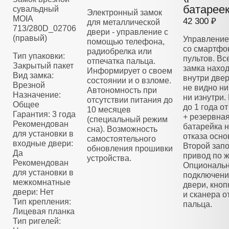
батареек
сувальдный
Электронный замок
MOIA
42 300 ₽
для металлической
713/280D_02706
двери - управление с
(правый)
Управление
помощью телефона,
со смартфо
радиобрелка или
Тип упаковки:
пультов. Вс
отпечатка пальца.
Закрытый пакет
замка нахо
Информирует о своем
Вид замка:
внутри двер
состоянии и о взломе.
Врезной
не видно ни
Автономность при
Назначение:
ни изнутри.
отсутствии питания до
Общее
до 1 года о
10 месяцев
Гарантия: 3 года
+ резервна
(специальный режим
Рекомендован
батарейка н
сна). Возможность
для установки в
отказа осно
самостоятельного
входные двери:
Второй зап
обновления прошивки
Да
привод по 
устройства.
Рекомендован
Опциональ
для установки в
подключени
межкомнатные
двери, кноп
двери: Нет
и сканера о
Тип крепления:
пальца.
Лицевая планка
Тип ригелей: