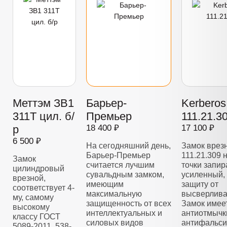
Меттэм ЗВ1
Барьер-
Kerberos
311Т цил. б/
Премьер
111.21.3
р
18 400 ₽
17 100 ₽
6 500 ₽
На сегодняшний день,
Замок врез
Барьер-Премьер
111.21.309 
Замок
считается лучшим
точки запир
цилиндровый
сувальдным замком,
усиленный,
врезной,
имеющим
защиту от
соответствует 4-
максимальную
высверлива
му, самому
защищенность от всех
Замок имее
высокому
интеллектуальных и
антиотмычк
классу ГОСТ
силовых видов
антифальс
5089-2011, 538-