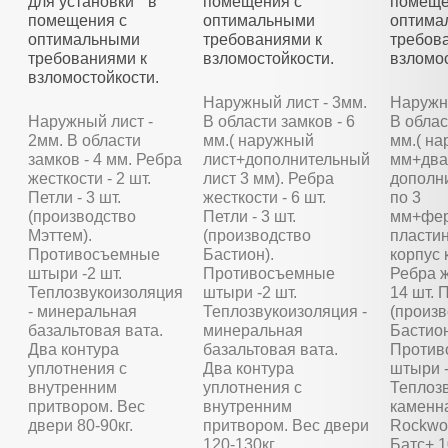
для установки в
помещения с
помеще
помещения с
оптимальными
оптима
оптимальными
требованиями к
требов
требованиями к
взломостойкости.
взломос
взломостойкости.
Наружный лист - 3мм.
Наружны
Наружный лист -
В области замков - 6
В облас
2мм. В области
мм.( наружный
мм.( на
замков - 4 мм. Ребра
лист+дополнительный
мм+два
жесткости - 2 шт.
лист 3 мм). Ребра
дополн
Петли - 3 шт.
жесткости - 6 шт.
по 3
(производство
Петли - 3 шт.
мм+фер
Мэттем).
(производство
пластин
Противосъемные
Бастион).
корпус 
штыри -2 шт.
Противосъемные
Ребра ж
Теплозвукоизоляция
штыри -2 шт.
14 шт. П
- минеральная
Теплозвукоизоляция -
(произ
базальтовая вата.
минеральная
Бастион
Два контура
базальтовая вата.
Против
уплотнения с
Два контура
штыри -
внутренним
уплотнения с
Теплозв
притвором. Вес
внутренним
каменн
двери 80-90кг.
притвором. Вес двери
Rockwoo
120-130кг.
Батс+ 