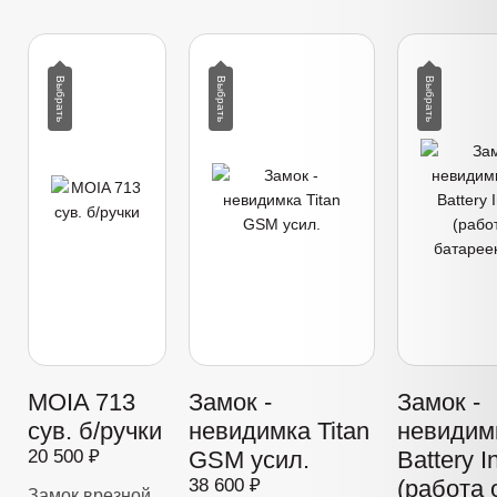
MOIA 713
Замок -
Замок -
сув. б/ручки
невидимка Titan
невидимк
20 500 ₽
GSM усил.
Battery I
38 600 ₽
(работа 
Замок врезной