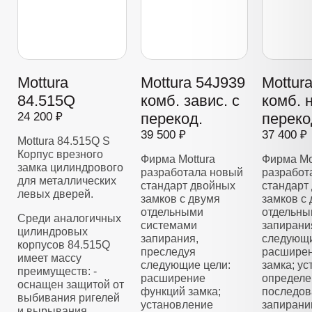
Mottura
Mottura 54J939
Mottur
84.515Q
комб. завис. с
комб. 
24 200 ₽
перекод.
переко
39 500 ₽
37 400 ₽
Mottura 84.515Q S
Корпус врезного
Фирма Mottura
Фирма Mo
замка цилиндрового
разработала новый
разработ
для металлических
стандарт двойных
стандарт
левых дверей.
замков с двумя
замков с
отдельными
отдельны
Среди аналогичных
системами
запирани
цилиндровых
запирания,
следующи
корпусов 84.515Q
преследуя
расширен
имеет массу
следующие цели:
замка; у
преимуществ: -
расширение
определе
оснащен защитой от
функций замка;
последов
выбивания ригелей
установление
запирани
и вырывания