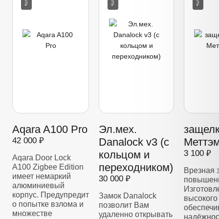
Aqara A100 Pro
Эл.мех.
защелк
42 000 ₽
Danalock v3 (с
Меттэм
кольцом и
3 100 ₽
Aqara Door Lock
переходником)
A100 Zigbee Edition
Врезная 
имеет немаркий
30 000 ₽
повышенн
алюминиевый
Изготовл
корпус. Предупредит
Замок Danalock
высокого 
о попытке взлома и
позволит Вам
обеспечи
множестве
удаленно открывать
надёжнос