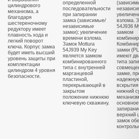
определенной
(зависим
цилиндрового
последовательности
независи
механизма, а
при запирании
увеличен
благодаря
замка (зависимые/
взлома. З
шестереночному
независимые
54J936 M
редуктору имеет
замки); увеличение
замком
плавность хода и
времени взлома.
комбинир
легкий поворот
Замок Mottura
Комбини
ключа. Корпус замка
54J939 My Key
замки (
будет иметь высший
является замком
имеют дв
уровень защиты при
комбинированного
типа зап
комплектации
типа с внутренней
совмещен
цилиндром 4 уровня
марганцевой
замке, п
безопасности.
пластиной,
надежную
перекрывающей в
вскрытия
закрытом
нижний с
положении нижнюю
механизм
ключевую скважину.
основное
запирани
верхний 
замок об
контроль