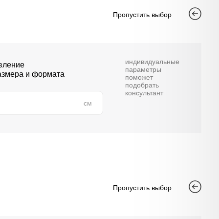
Пропустить выбор
индивидуальные
вление
параметры
азмера и формата
поможет
подобрать
консультант
см
Пропустить выбор