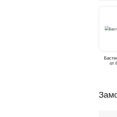
Басти
от 
Замо