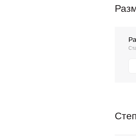
Разм
Ра
Ст
Сте