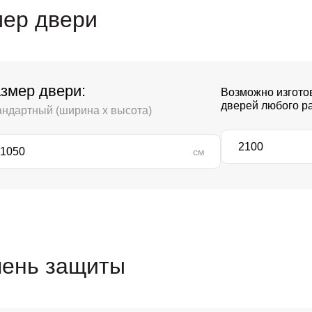
ер двери
змер двери:
Возможно изгото
дверей любого р
андартный (ширина х высота)
см
пень защиты