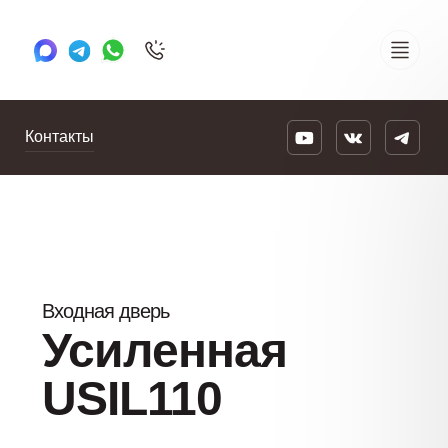
+7 495 505 78 88
24/7
Контакты
Входная дверь
Усиленная
USIL110