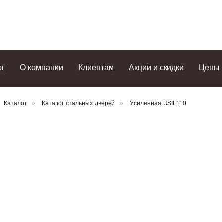
портфолио
дизайнерам
салоны
ог
О компании
Клиентам
Акции и скидки
Цены
Каталог
Каталог стальных дверей
Усиленная USIL110