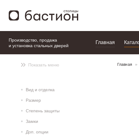
моя подборка
Производство, продажа
Главная
Катал
и установка стальных дверей
Показать меню
Главная
Вид и отделка
Размер
Степень защиты
Замки
Доп. опции