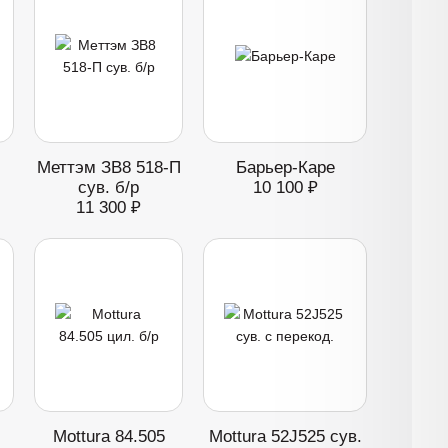
Меттэм ЗВ8 518-П
Барьер-Каре
сув. б/р
10 100 ₽
11 300 ₽
Mottura 84.505
Mottura 52J525 сув.