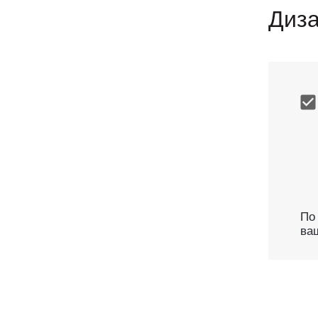
Диза
По
ва