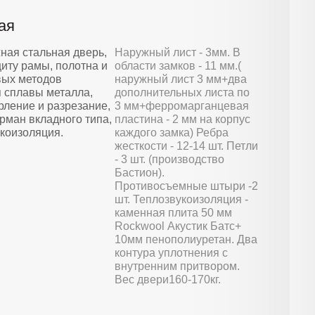
ая
ная стальная дверь,
Наружный лист - 3мм. В
иту рамы, полотна и
области замков - 11 мм.(
вых методов
наружный лист 3 мм+два
 сплавы металла,
дополнительных листа по
ление и разрезание,
3 мм+ферромарганцевая
рман вкладного типа,
пластина - 2 мм на корпус
коизоляция.
каждого замка) Ребра
жесткости - 12-14 шт. Петли
- 3 шт. (производство
Бастион).
Противосъемные штыри -2
шт. Теплозвукоизоляция -
каменная плита 50 мм
Rockwool Акустик Батс+
10мм пенополиуретан. Два
контура уплотнения с
внутренним притвором.
Вес двери160-170кг.