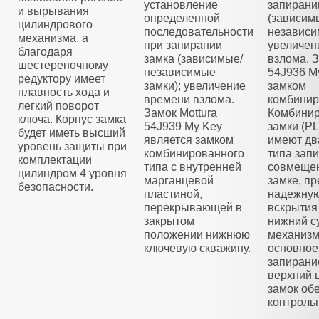
установление
запирани
и вырывания
определенной
(зависим
цилиндрового
последовательности
независи
механизма, а
при запирании
увеличен
благодаря
замка (зависимые/
взлома. З
шестереночному
независимые
54J936 M
редуктору имеет
замки); увеличение
замком
плавность хода и
времени взлома.
комбинир
легкий поворот
Замок Mottura
Комбини
ключа. Корпус замка
54J939 My Key
замки (
будет иметь высший
является замком
имеют дв
уровень защиты при
комбинированного
типа зап
комплектации
типа с внутренней
совмещен
цилиндром 4 уровня
марганцевой
замке, п
безопасности.
пластиной,
надежную
перекрывающей в
вскрытия
закрытом
нижний с
положении нижнюю
механизм
ключевую скважину.
основное
запирани
верхний 
замок об
контроль