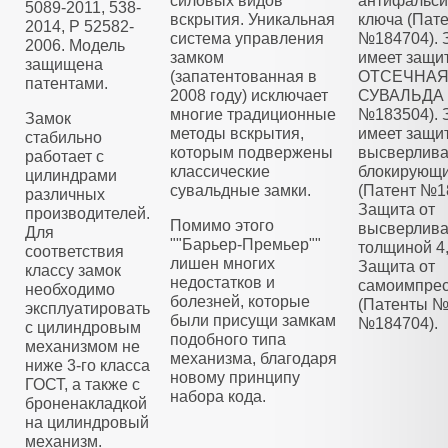
силовых видов
антифальс
5089-2011, 538-
вскрытия. Уникальная
ключа (Пат
2014, Р 52582-
система управления
№184704). 
2006. Модель
замком
имеет защи
защищена
(запатентованная в
ОТСЕЧНА
патентами.
2008 году) исключает
СУВАЛЬДА 
многие традиционные
№183504). 
Замок
методы вскрытия,
имеет защит
стабильно
которым подвержены
высверлива
работает с
классические
блокирующ
цилиндрами
сувальдные замки.
(Патент №1
различных
Защита от
производителей.
Помимо этого
высверлива
Для
""Барьер-Премьер""
толщиной 4
соответствия
лишен многих
Защита от
классу замок
недостатков и
самоимпре
необходимо
болезней, которые
(Патенты №
эксплуатировать
были присущи замкам
№184704).
с цилиндровым
подобного типа
механизмом не
механизма, благодаря
ниже 3-го класса
новому принципу
ГОСТ, а также с
набора кода.
броненакладкой
на цилиндровый
механизм.