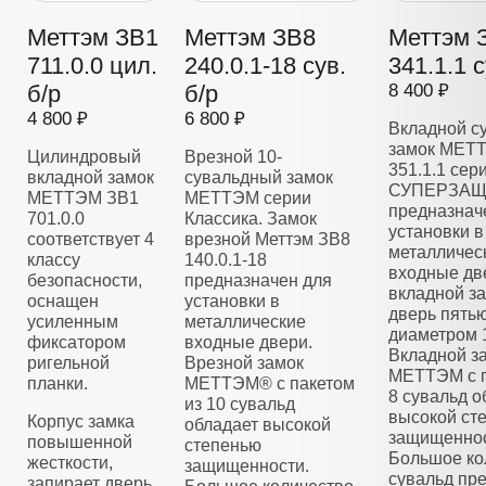
Меттэм ЗВ1
Меттэм ЗВ8
Меттэм 
711.0.0 цил.
240.0.1-18 сув.
341.1.1 с
б/р
б/р
8 400 ₽
4 800 ₽
6 800 ₽
Вкладной с
замок МЕТ
Цилиндровый
Врезной 10-
351.1.1 сер
вкладной замок
сувальдный замок
СУПЕРЗАЩ
МЕТТЭМ ЗВ1
МЕТТЭМ серии
предназнач
701.0.0
Классика. Замок
установки в
соответствует 4
врезной Меттэм ЗВ8
металличес
классу
140.0.1-18
входные дв
безопасности,
предназначен для
вкладной з
оснащен
установки в
дверь пять
усиленным
металлические
диаметром 
фиксатором
входные двери.
Вкладной з
ригельной
Врезной замок
МЕТТЭМ с п
планки.
МЕТТЭМ® с пакетом
8 сувальд о
из 10 сувальд
высокой ст
Корпус замка
обладает высокой
защищеннос
повышенной
степенью
Большое ко
жесткости,
защищенности.
сувальд пре
запирает дверь