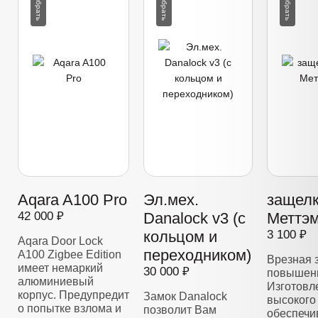
Aqara A100 Pro
Эл.мех.
защелк
42 000 ₽
Danalock v3 (с
Меттэм
кольцом и
3 100 ₽
Aqara Door Lock
переходником)
A100 Zigbee Edition
Врезная 
имеет немаркий
30 000 ₽
повышенн
алюминиевый
Изготовл
корпус. Предупредит
Замок Danalock
высокого 
о попытке взлома и
позволит Вам
обеспечи