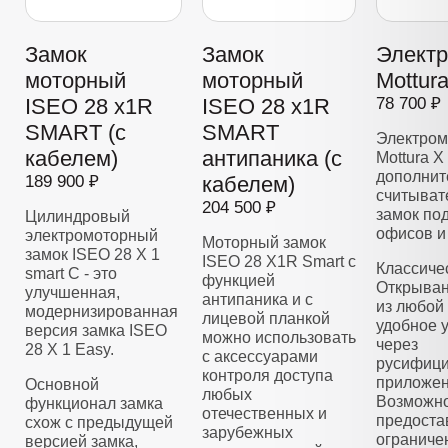
Замок
Замок
Элект
моторный
моторный
Mottur
ISEO 28 x1R
ISEO 28 x1R
78 700 ₽
SMART (с
SMART
Электром
кабелем)
антипаника (с
Mottura X
дополнит
189 900 ₽
кабелем)
считывате
204 500 ₽
замок по
Цилиндровый
офисов и
электромоторный
Моторный замок
замок ISEO 28 Х 1
ISEO 28 X1R Smart с
Классиче
smart C - это
функцией
Открыван
улучшенная,
антипаника и с
из любой 
модернизированная
лицевой планкой
удобное 
версия замка ISEO
можно использовать
через
28 X 1 Easy.
с аксессуарами
русифиц
контроля доступа
приложен
Основной
любых
Возможно
функционал замка
отечественных и
предоста
схож с предыдущей
зарубежных
ограниче
версией замка,