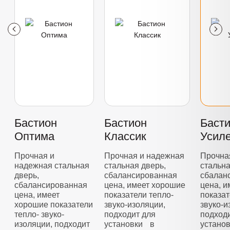
Бастион
Бастион
Баст
Оптима
Классик
Усил
Прочная и
Прочная и надежная
Прочна
надежная стальная
стальная дверь,
стальна
дверь,
сбалансированная
сбалан
сбалансированная
цена, имеет хорошие
цена, 
цена, имеет
показатели тепло-
показат
хорошие показатели
звуко-изоляции,
звуко-и
тепло- звуко-
подходит для
подход
изоляции, подходит
установки в
устано