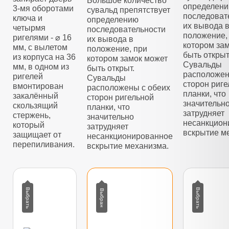
Большое количество
определен
3-мя оборотами
сувальд препятствует
последоват
ключа и
определению
их вывода 
четырмя
последовательности
положение,
ригелями - ⌀ 16
их вывода в
котором за
мм, с вылетом
положение, при
быть открыт
из корпуса на 36
котором замок может
Сувальды
мм, в одном из
быть открыт.
расположен
ригелей
Сувальды
сторон риг
вмонтирован
расположены с обеих
планки, что
закалённый
сторон ригельной
значительн
скользящий
планки, что
затрудняет
стержень,
значительно
несанкцион
который
затрудняет
вскрытие м
защищает от
несанкционированное
перепиливания.
вскрытие механизма.