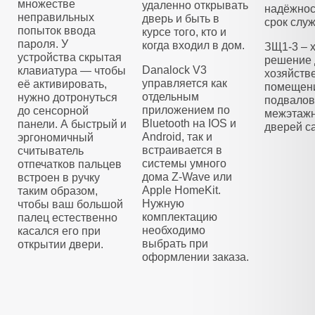
множестве
удаленно открывать
надёжнос
неправильных
дверь и быть в
срок слу
попыток ввода
курсе того, кто и
пароля. У
когда входил в дом.
ЗЩ1-3 – 
устройства скрытая
решение 
Danalock V3
клавиатура — чтобы
хозяйств
управляется как
её активировать,
помещени
отдельным
нужно дотронуться
подвалов
приложением по
до сенсорной
межэтажн
Bluetooth на IOS и
панели. А быстрый и
дверей са
Android, так и
эргономичный
встраивается в
считыватель
системы умного
отпечатков пальцев
дома Z-Wave или
встроен в ручку
Apple HomeKit.
таким образом,
Нужную
чтобы ваш большой
комплектацию
палец естественно
необходимо
касался его при
выбрать при
открытии двери.
оформлении заказа.