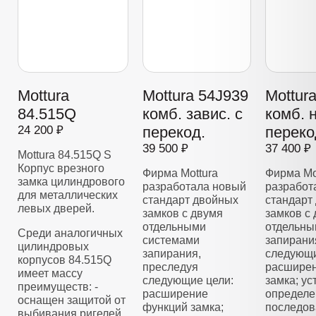
Mottura
Mottura 54J939
Mottur
84.515Q
комб. завис. с
комб. 
24 200 ₽
перекод.
переко
39 500 ₽
37 400 ₽
Mottura 84.515Q S
Корпус врезного
Фирма Mottura
Фирма Mo
замка цилиндрового
разработала новый
разработ
для металлических
стандарт двойных
стандарт
левых дверей.
замков с двумя
замков с
отдельными
отдельны
Среди аналогичных
системами
запирани
цилиндровых
запирания,
следующи
корпусов 84.515Q
преследуя
расширен
имеет массу
следующие цели:
замка; у
преимуществ: -
расширение
определе
оснащен защитой от
функций замка;
последов
выбивания ригелей