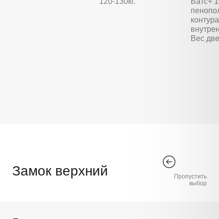
120-130кг.
Батс+ 
пенопо
контура
внутре
Вес две
Замок верхний
Пропустить
выбор