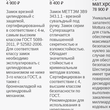
4 900 ₽
8 400 ₽
мат.хр
78 900 ₽
Замок врезной
Замок МЕТТЭМ ЗВ9
цилиндровый с
343.1.1 - врезной
Уникальн
защелкой,
сувальдный под
запатент
сертифицированный
ручку. Замок серии
Mottura 
в соответствии с 4-м,
Суперзащита
для стал
самым высоким
отличается
обеспечи
классом ГОСТ 5089-
повышенной
максима
2011, Р 52582-2006.
секретностью и
безопасн
Для соответствия
взломостойкостью.
нуклео з
классу замок
Обладает
случае п
необходимо
значительной
для обес
эксплуатировать с
стойкостью к
безопасн
цилиндровым
криминальным
Шестигра
механизмом не ниже
методам взлома.
имеет тр
3-го класса ГОСТ, а
Сертифицирован в
поверхно
также с
соответствии с 4,
десмодро
броненакладкой на
высшим классом
кодирово
цилиндровый
безопасности по
выполнен
механизм.
ГОСТ.
закаленно
Рекомендован для
миллиар
использования в
кодовых 
укрепленных