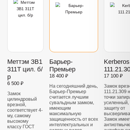
Меттэм ЗВ1
Барьер-
Kerberos
311Т цил. б/
Премьер
111.21.3
р
18 400 ₽
17 100 ₽
6 500 ₽
На сегодняшний день,
Замок врез
Барьер-Премьер
111.21.309 
Замок
считается лучшим
точки запир
цилиндровый
сувальдным замком,
усиленный,
врезной,
имеющим
защиту от
соответствует 4-
максимальную
высверлива
му, самому
защищенность от всех
Замок имее
высокому
интеллектуальных и
антиотмычк
классу ГОСТ