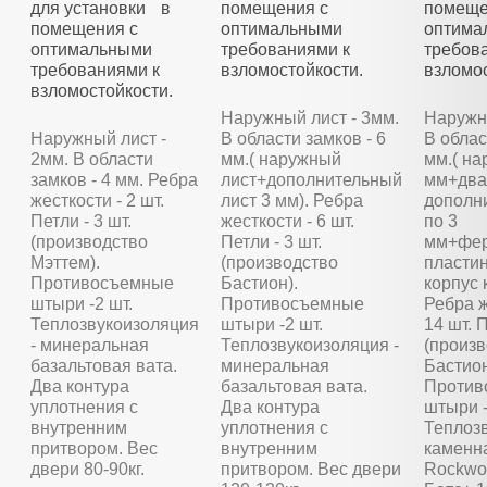
для установки в
помещения с
помеще
помещения с
оптимальными
оптима
оптимальными
требованиями к
требов
требованиями к
взломостойкости.
взломос
взломостойкости.
Наружный лист - 3мм.
Наружны
Наружный лист -
В области замков - 6
В облас
2мм. В области
мм.( наружный
мм.( на
замков - 4 мм. Ребра
лист+дополнительный
мм+два
жесткости - 2 шт.
лист 3 мм). Ребра
дополн
Петли - 3 шт.
жесткости - 6 шт.
по 3
(производство
Петли - 3 шт.
мм+фер
Мэттем).
(производство
пластин
Противосъемные
Бастион).
корпус 
штыри -2 шт.
Противосъемные
Ребра ж
Теплозвукоизоляция
штыри -2 шт.
14 шт. П
- минеральная
Теплозвукоизоляция -
(произ
базальтовая вата.
минеральная
Бастион
Два контура
базальтовая вата.
Против
уплотнения с
Два контура
штыри -
внутренним
уплотнения с
Теплозв
притвором. Вес
внутренним
каменн
двери 80-90кг.
притвором. Вес двери
Rockwoo