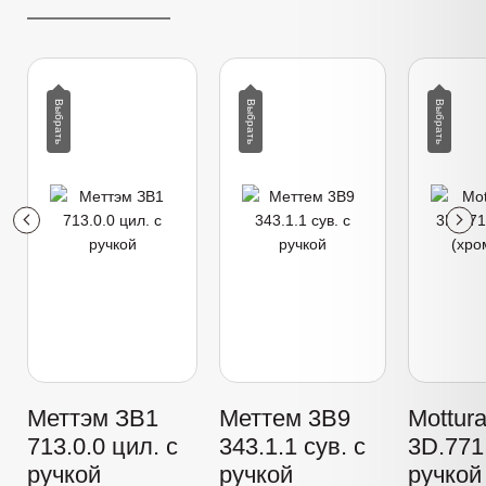
Меттэм ЗВ1
Меттем 3В9
Mottur
713.0.0 цил. с
343.1.1 сув. с
3D.771 
ручкой
ручкой
ручкой