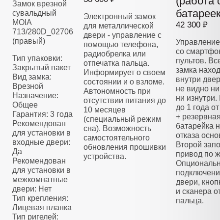
(работа 
Замок врезной
батареек
сувальдный
Электронный замок
MOIA
42 300 ₽
для металлической
713/280D_02706
двери - управление с
(правый)
Управление
помощью телефона,
со смартфо
радиобрелка или
Тип упаковки:
пультов. Вс
отпечатка пальца.
Закрытый пакет
замка нахо
Информирует о своем
Вид замка:
внутри двер
состоянии и о взломе.
Врезной
не видно ни
Автономность при
Назначение:
ни изнутри.
отсутствии питания до
Общее
до 1 года о
10 месяцев
Гарантия: 3 года
+ резервна
(специальный режим
Рекомендован
батарейка н
сна). Возможность
для установки в
отказа осно
самостоятельного
входные двери:
Второй зап
обновления прошивки
Да
привод по 
устройства.
Рекомендован
Опциональ
для установки в
подключени
межкомнатные
двери, кноп
двери: Нет
и сканера о
Тип крепления:
пальца.
Лицевая планка
Тип ригелей: