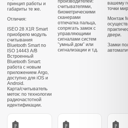
производителей:
вашему г
принцип работы и
считывателями,
точки мир
габариты те же.
биометрическими
сканерами
Монтаж M
Отличия:
отпечатка пальца,
осуществ
сопрягать замок с
ISEO 28 X1R Smart
практиче
управляющими
приобрело модуль
двери.
сигналами систем
считывания
"умный дом" или
Замки по
Bluetooth Smart по
сигнализации и т.д.
автомати
ISO 14443 А/B
Встроенный
Bluetooth Smart:
работа с новым
приложением Argo,
доступно для iOS и
Android.
Карта/считыватель
меток: по технологии
радиочастотной
идентификации.