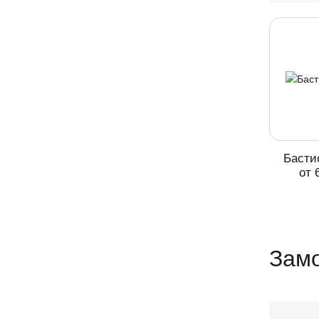
Басти
от 
Замо