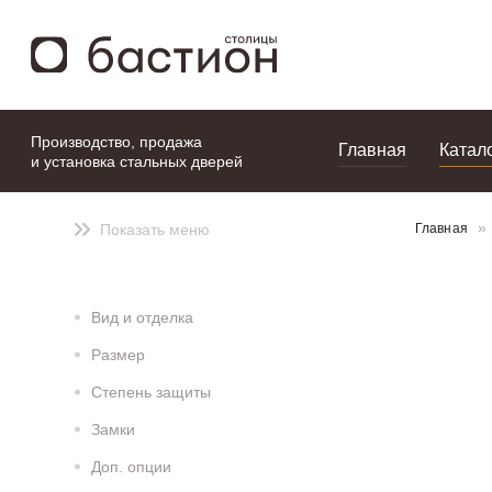
моя подборка
Производство, продажа
Главная
Катал
и установка стальных дверей
Показать меню
Главная
Вид и отделка
Размер
Степень защиты
Замки
Доп. опции