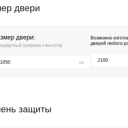
ер двери
змер двери:
Возможно изгото
дверей любого р
андартный (ширина х высота)
см
пень защиты