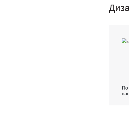
Диза
По
ва