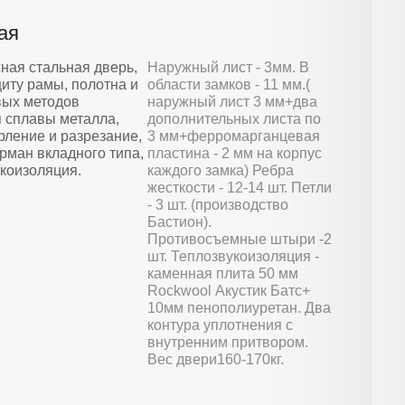
ая
ная стальная дверь,
Наружный лист - 3мм. В
иту рамы, полотна и
области замков - 11 мм.(
вых методов
наружный лист 3 мм+два
 сплавы металла,
дополнительных листа по
ление и разрезание,
3 мм+ферромарганцевая
рман вкладного типа,
пластина - 2 мм на корпус
коизоляция.
каждого замка) Ребра
жесткости - 12-14 шт. Петли
- 3 шт. (производство
Бастион).
Противосъемные штыри -2
шт. Теплозвукоизоляция -
каменная плита 50 мм
Rockwool Акустик Батс+
10мм пенополиуретан. Два
контура уплотнения с
внутренним притвором.
Вес двери160-170кг.