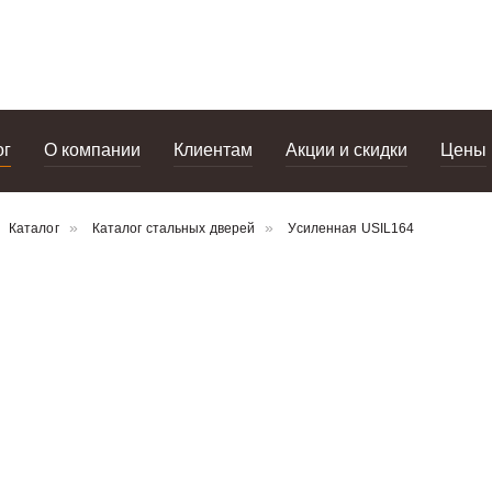
портфолио
дизайнерам
салоны
ог
О компании
Клиентам
Акции и скидки
Цены
Каталог
Каталог стальных дверей
Усиленная USIL164