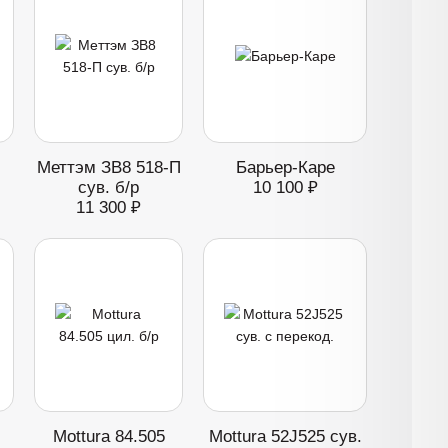
Меттэм ЗВ8 518-П
Барьер-Каре
сув. б/р
10 100 ₽
11 300 ₽
Mottura 84.505
Mottura 52J525 сув.