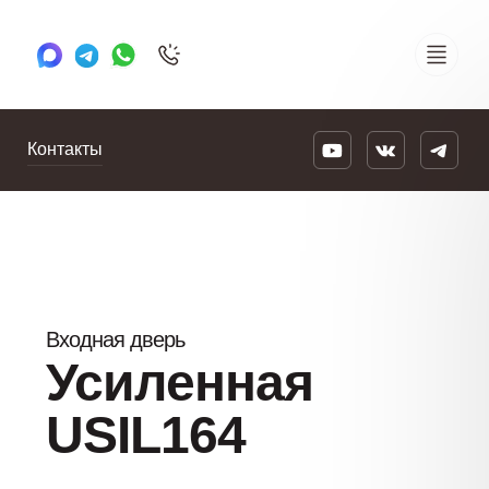
+7 495 505 78 88
24/7
Контакты
Входная дверь
Усиленная
USIL164