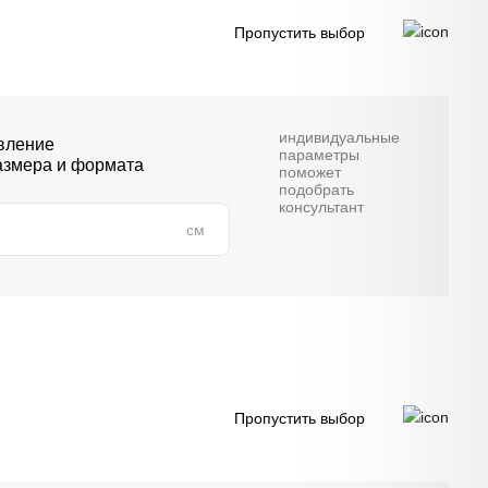
Пропустить выбор
индивидуальные
вление
параметры
азмера и формата
поможет
подобрать
консультант
см
Пропустить выбор