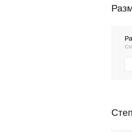
Разм
Ра
Ст
Сте