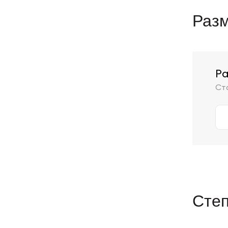
Разм
Ра
Ст
Сте