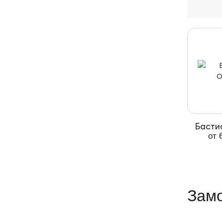
Басти
от 
Замо