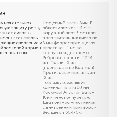
ая
ежная стальная
Наружный лист - 3мм. В
ксную защиту рамы,
области замков - 11 мм.(
оны от силовых
наружный лист 3 мм+два
рименяются сплавы
дополнительных листа по
щающие сверление и
3 мм+ферромарганцевая
ый замковой карман
пластина - 2 мм на
ышенная тепло-
корпус каждого замка)
Ребра жесткости - 12-14
шт. Петли - 3 шт.
(производство Бастион).
Противосъемные штыри
-2 шт.
Теплозвукоизоляция -
каменная плита 50 мм
Rockwool Акустик Батс+
10мм пенополиуретан.
Два контура уплотнения
с внутренним притвором.
Вес двери160-170кг.