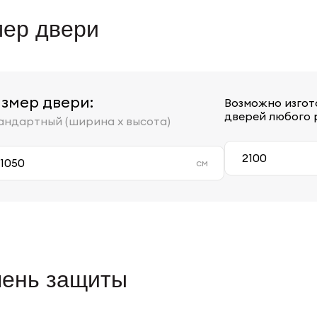
ер двери
змер двери:
Возможно изгот
дверей любого 
андартный (ширина х высота)
см
пень защиты