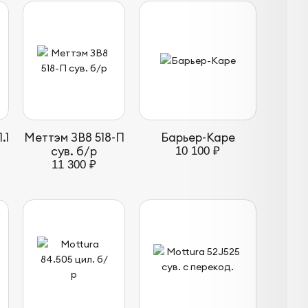
.1
Меттэм ЗВ8 518-П
Барьер-Каре
сув. б/р
10 100 ₽
11 300 ₽