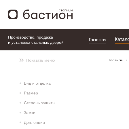
моя подборка
Производство, продажа
Главная
Катал
и установка стальных дверей
Главная
Показать меню
Вид и отделка
Размер
Степень защиты
Замки
Доп. опции