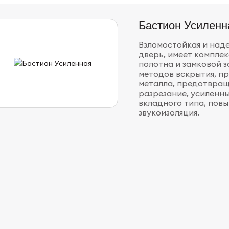
Бастион Усиленн
Взломостойкая и над
дверь, имеет компле
полотна и замковой з
методов вскрытия, п
металла, предотвра
разрезание, усиленн
вкладного типа, пов
звукоизоляция.