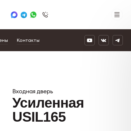
+7 495 505 78 88
24/7
ены
Контакты
Входная дверь
Усиленная
USIL165