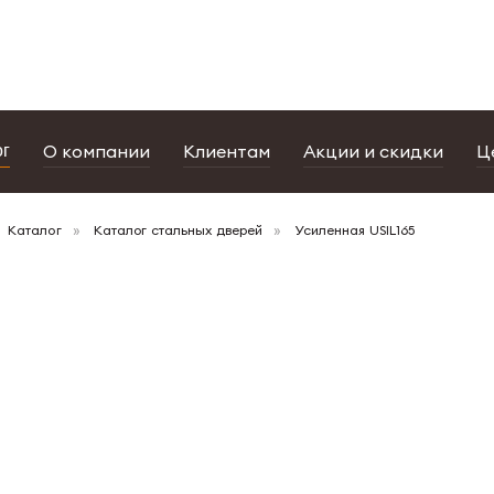
портфолио
дизайнерам
салоны
О компании
Клиентам
Акции и скидки
Ц
ог
Каталог
Каталог стальных дверей
Усиленная USIL165