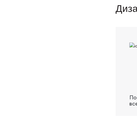
Диза
По
вс