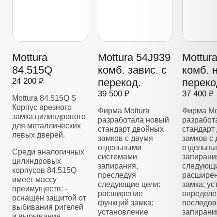
Mottura
Mottura 54J939
Mottur
84.515Q
комб. завис. с
комб. 
24 200 ₽
перекод.
переко
39 500 ₽
37 400 ₽
Mottura 84.515Q S
Корпус врезного
Фирма Mottura
Фирма Mo
замка цилиндрового
разработала новый
разработ
для металлических
стандарт двойных
стандарт
левых дверей.
замков с двумя
замков с
отдельными
отдельны
Среди аналогичных
системами
запирани
цилиндровых
запирания,
следующи
корпусов 84.515Q
преследуя
расширен
имеет массу
следующие цели:
замка; у
преимуществ: -
расширение
определе
оснащен защитой от
функций замка;
последов
выбивания ригелей
установление
запирани
и вырывания