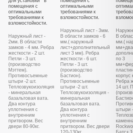
для установки в
помещения с
помеще
помещения с
оптимальными
оптима
оптимальными
требованиями к
требов
требованиями к
взломостойкости.
взломос
взломостойкости.
Наружный лист - 3мм.
Наружны
Наружный лист -
В области замков - 6
В облас
2мм. В области
мм.( наружный
мм.( на
замков - 4 мм. Ребра
лист+дополнительный
мм+два
жесткости - 2 шт.
лист 3 мм). Ребра
дополн
Петли - 3 шт.
жесткости - 6 шт.
по 3
(производство
Петли - 3 шт.
мм+фер
Мэттем).
(производство
пластин
Противосъемные
Бастион).
корпус 
штыри -2 шт.
Противосъемные
Ребра ж
Теплозвукоизоляция
штыри -2 шт.
14 шт. П
- минеральная
Теплозвукоизоляция -
(произ
базальтовая вата.
минеральная
Бастион
Два контура
базальтовая вата.
Против
уплотнения с
Два контура
штыри -
внутренним
уплотнения с
Теплозв
притвором. Вес
внутренним
каменн
двери 80-90кг.
притвором. Вес двери
Rockwoo
120-130кг.
Батс+ 