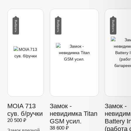
MOIA 713
Замок -
Замок -
сув. б/ручки
невидимка Titan
невидимк
20 500 ₽
GSM усил.
Battery I
38 600 ₽
(работа 
Замок врезной