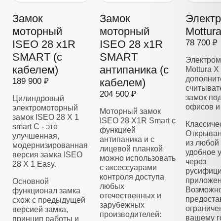
Замок
Замок
Элект
моторный
моторный
Mottur
ISEO 28 x1R
ISEO 28 x1R
78 700 ₽
SMART (с
SMART
Электром
кабелем)
антипаника (с
Mottura X
дополнит
189 900 ₽
кабелем)
считывате
204 500 ₽
замок по
Цилиндровый
офисов и
электромоторный
Моторный замок
замок ISEO 28 Х 1
ISEO 28 X1R Smart с
Классиче
smart C - это
функцией
Открыван
улучшенная,
антипаника и с
из любой 
модернизированная
лицевой планкой
удобное 
версия замка ISEO
можно использовать
через
28 X 1 Easy.
с аксессуарами
русифиц
контроля доступа
приложен
Основной
любых
Возможно
функционал замка
отечественных и
предоста
схож с предыдущей
зарубежных
ограниче
версией замка,
производителей:
вашему г
принцип работы и