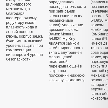
определенной
(зависим
цилиндрового
последовательности
независи
механизма, а
при запирании
увеличен
благодаря
замка (зависимые/
взлома. З
шестереночному
независимые
54J936 M
редуктору имеет
замки); увеличение
замком
плавность хода и
времени взлома.
комбинир
легкий поворот
Замок Mottura
Комбини
ключа. Корпус замка
54J939 My Key
замки (
будет иметь высший
является замком
имеют дв
уровень защиты при
комбинированного
типа зап
комплектации
типа с внутренней
совмещен
цилиндром 4 уровня
марганцевой
замке, п
безопасности.
пластиной,
надежную
перекрывающей в
вскрытия
закрытом
нижний с
положении нижнюю
механизм
ключевую скважину.
основное
запирани
верхний 
замок об
контроль