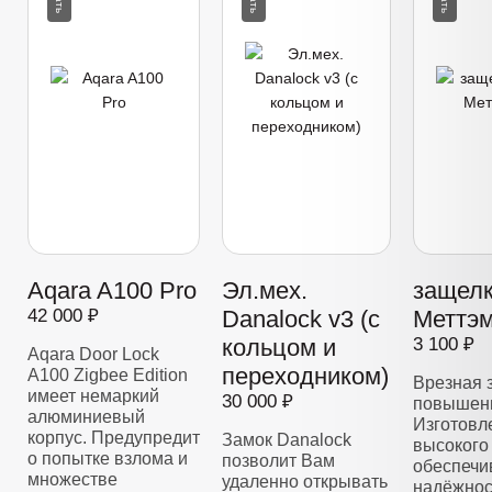
Aqara A100 Pro
Эл.мех.
защелк
42 000 ₽
Danalock v3 (с
Меттэм
кольцом и
3 100 ₽
Aqara Door Lock
переходником)
A100 Zigbee Edition
Врезная 
имеет немаркий
30 000 ₽
повышенн
алюминиевый
Изготовл
корпус. Предупредит
Замок Danalock
высокого 
о попытке взлома и
позволит Вам
обеспечи
множестве
удаленно открывать
надёжнос