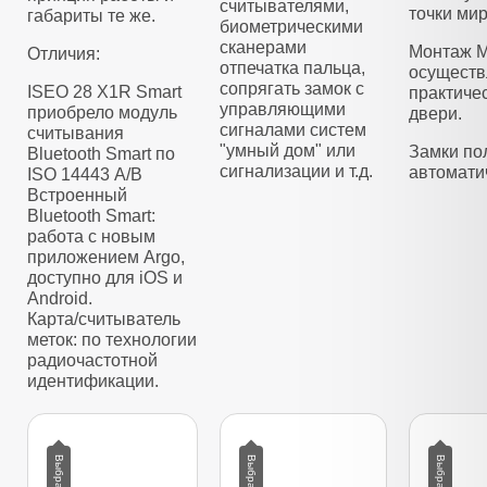
считывателями,
точки мир
габариты те же.
биометрическими
сканерами
Монтаж M
Отличия:
отпечатка пальца,
осуществ
сопрягать замок с
ISEO 28 X1R Smart
практиче
управляющими
приобрело модуль
двери.
сигналами систем
считывания
"умный дом" или
Замки по
Bluetooth Smart по
сигнализации и т.д.
автомати
ISO 14443 А/B
Встроенный
Bluetooth Smart:
работа с новым
приложением Argo,
доступно для iOS и
Android.
Карта/считыватель
меток: по технологии
радиочастотной
идентификации.