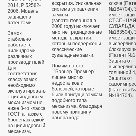
вскрытия. Уникальная
ключа (Пат
2014, Р 52582-
система управления
№184704). 
2006. Модель
замком
имеет защи
защищена
(запатентованная в
ОТСЕЧНА
патентами.
2008 году) исключает
СУВАЛЬДА 
многие традиционные
№183504). 
Замок
методы вскрытия,
имеет защит
стабильно
которым подвержены
высверлива
работает с
классические
блокирующ
цилиндрами
сувальдные замки.
(Патент №1
различных
Защита от
производителей.
Помимо этого
высверлива
Для
""Барьер-Премьер""
толщиной 4
соответствия
лишен многих
Защита от
классу замок
недостатков и
самоимпре
необходимо
болезней, которые
(Патенты №
эксплуатировать
были присущи замкам
№184704).
с цилиндровым
подобного типа
механизмом не
механизма, благодаря
ниже 3-го класса
новому принципу
ГОСТ, а также с
набора кода.
броненакладкой
на цилиндровый
механизм.