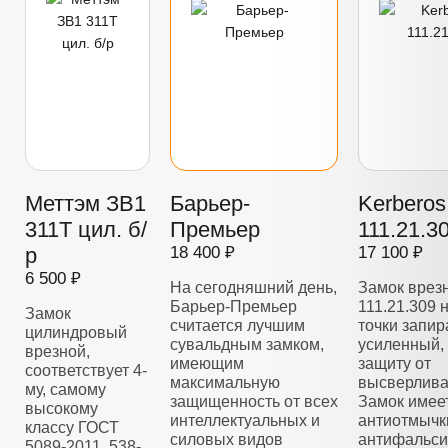
Меттэм ЗВ1
Барьер-
Kerberos
311Т цил. б/
Премьер
111.21.3
р
18 400 ₽
17 100 ₽
6 500 ₽
На сегодняшний день,
Замок врез
Барьер-Премьер
111.21.309 
Замок
считается лучшим
точки запир
цилиндровый
сувальдным замком,
усиленный,
врезной,
имеющим
защиту от
соответствует 4-
максимальную
высверлива
му, самому
защищенность от всех
Замок имее
высокому
интеллектуальных и
антиотмычк
классу ГОСТ
силовых видов
антифальс
5089-2011, 538-