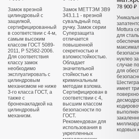
78 900 ₽
Замок врезной
Замок МЕТТЭМ ЗВ9
цилиндровый с
343.1.1 - врезной
Уникальн
защелкой,
сувальдный под
запатент
сертифицированный
ручку. Замок серии
Mottura 
в соответствии с 4-м,
Суперзащита
для стал
самым высоким
отличается
обеспечи
классом ГОСТ 5089-
повышенной
максима
2011, Р 52582-2006.
секретностью и
безопасн
Для соответствия
взломостойкостью.
нуклео з
классу замок
Обладает
случае п
необходимо
значительной
для обес
эксплуатировать с
стойкостью к
безопасн
цилиндровым
криминальным
Шестигра
механизмом не ниже
методам взлома.
имеет тр
3-го класса ГОСТ, а
Сертифицирован в
поверхно
также с
соответствии с 4,
десмодро
броненакладкой на
высшим классом
кодирово
цилиндровый
безопасности по
выполнен
механизм.
ГОСТ.
закаленно
Рекомендован для
миллиар
использования в
кодовых 
укрепленных