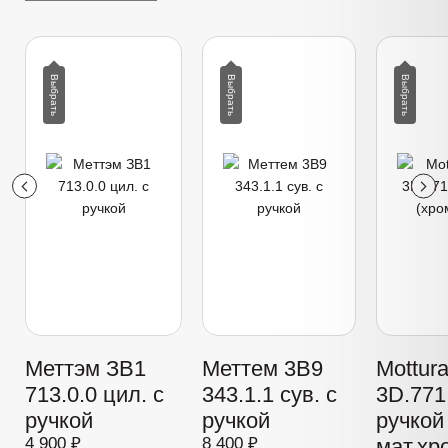
Меттэм ЗВ1
Меттем 3В9
Mottur
713.0.0 цил. с
343.1.1 сув. с
3D.771 
ручкой
ручкой
ручкой
4 900 ₽
8 400 ₽
мат.хр