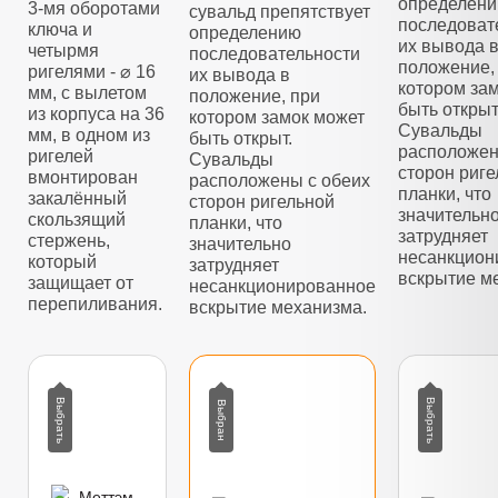
определен
3-мя оборотами
сувальд препятствует
последоват
ключа и
определению
их вывода 
четырмя
последовательности
положение,
ригелями - ⌀ 16
их вывода в
котором за
мм, с вылетом
положение, при
быть открыт
из корпуса на 36
котором замок может
Сувальды
мм, в одном из
быть открыт.
расположен
ригелей
Сувальды
сторон риг
вмонтирован
расположены с обеих
планки, что
закалённый
сторон ригельной
значительн
скользящий
планки, что
затрудняет
стержень,
значительно
несанкцион
который
затрудняет
вскрытие м
защищает от
несанкционированное
перепиливания.
вскрытие механизма.