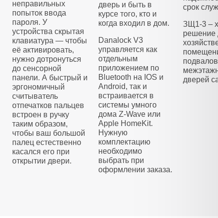
неправильных
дверь и быть в
срок слу
попыток ввода
курсе того, кто и
пароля. У
когда входил в дом.
ЗЩ1-3 – 
устройства скрытая
решение 
Danalock V3
клавиатура — чтобы
хозяйств
управляется как
её активировать,
помещени
отдельным
нужно дотронуться
подвалов
приложением по
до сенсорной
межэтажн
Bluetooth на IOS и
панели. А быстрый и
дверей са
Android, так и
эргономичный
встраивается в
считыватель
системы умного
отпечатков пальцев
дома Z-Wave или
встроен в ручку
Apple HomeKit.
таким образом,
Нужную
чтобы ваш большой
комплектацию
палец естественно
необходимо
касался его при
выбрать при
открытии двери.
оформлении заказа.