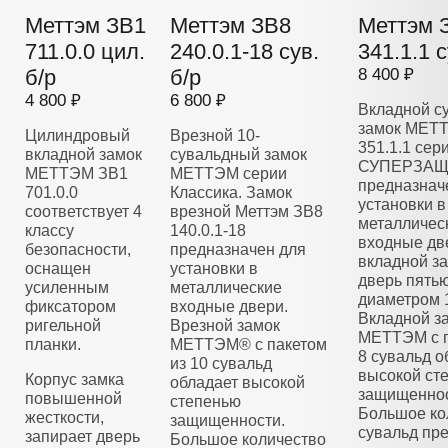
Меттэм ЗВ1
Меттэм ЗВ8
Меттэм 
711.0.0 цил.
240.0.1-18 сув.
341.1.1 с
б/р
б/р
8 400 ₽
4 800 ₽
6 800 ₽
Вкладной с
замок МЕТ
Цилиндровый
Врезной 10-
351.1.1 сер
вкладной замок
сувальдный замок
СУПЕРЗАЩ
МЕТТЭМ ЗВ1
МЕТТЭМ серии
предназнач
701.0.0
Классика. Замок
установки в
соответствует 4
врезной Меттэм ЗВ8
металличес
классу
140.0.1-18
входные дв
безопасности,
предназначен для
вкладной з
оснащен
установки в
дверь пять
усиленным
металлические
диаметром 
фиксатором
входные двери.
Вкладной з
ригельной
Врезной замок
МЕТТЭМ с п
планки.
МЕТТЭМ® с пакетом
8 сувальд о
из 10 сувальд
высокой ст
Корпус замка
обладает высокой
защищеннос
повышенной
степенью
Большое ко
жесткости,
защищенности.
сувальд пре
запирает дверь
Большое количество