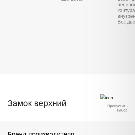
пенопо
контура
внутре
Вес две
Замок верхний
Пропустить
выбор
Бренд производителя