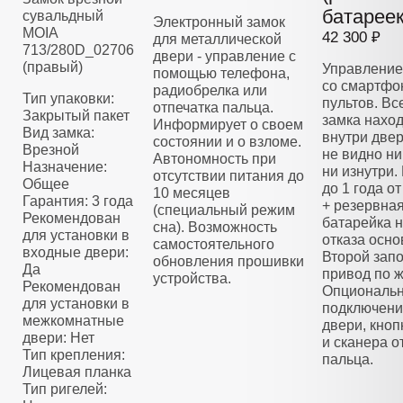
батареек
сувальдный
Электронный замок
MOIA
42 300 ₽
для металлической
713/280D_02706
двери - управление с
(правый)
Управление
помощью телефона,
со смартфо
радиобрелка или
Тип упаковки:
пультов. Вс
отпечатка пальца.
Закрытый пакет
замка нахо
Информирует о своем
Вид замка:
внутри двер
состоянии и о взломе.
Врезной
не видно ни
Автономность при
Назначение:
ни изнутри.
отсутствии питания до
Общее
до 1 года о
10 месяцев
Гарантия: 3 года
+ резервна
(специальный режим
Рекомендован
батарейка н
сна). Возможность
для установки в
отказа осно
самостоятельного
входные двери:
Второй зап
обновления прошивки
Да
привод по 
устройства.
Рекомендован
Опциональ
для установки в
подключени
межкомнатные
двери, кноп
двери: Нет
и сканера о
Тип крепления:
пальца.
Лицевая планка
Тип ригелей: