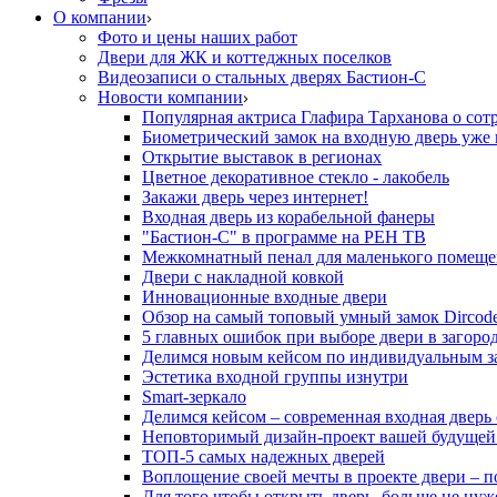
О компании
Фото и цены наших работ
Двери для ЖК и коттеджных поселков
Видеозаписи о стальных дверях Бастион-С
Новости компании
Популярная актриса Глафира Тарханова о сот
Биометрический замок на входную дверь уже 
Открытие выставок в регионах
Цветное декоративное стекло - лакобель
Закажи дверь через интернет!
Входная дверь из корабельной фанеры
"Бастион-С" в программе на РЕН ТВ
Межкомнатный пенал для маленького помеще
Двери с накладной ковкой
Инновационные входные двери
Обзор на самый топовый умный замок Dircod
5 главных ошибок при выборе двери в загор
Делимся новым кейсом по индивидуальным з
Эстетика входной группы изнутри
Smart-зеркало
Делимся кейсом – современная входная дверь
Неповторимый дизайн-проект вашей будущей
ТОП-5 самых надежных дверей
Воплощение своей мечты в проекте двери – п
Для того чтобы открыть дверь, больше не нуж