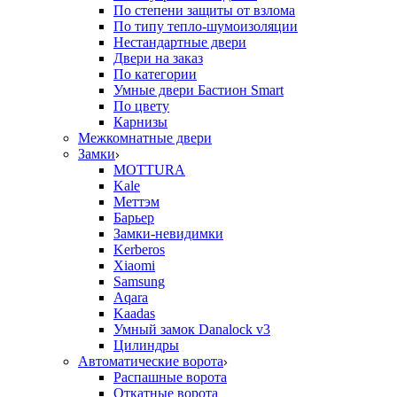
По степени защиты от взлома
По типу тепло-шумоизоляции
Нестандартные двери
Двери на заказ
По категории
Умные двери Бастион Smart
По цвету
Карнизы
Межкомнатные двери
Замки
MOTTURA
Kale
Меттэм
Барьер
Замки-невидимки
Kerberos
Xiaomi
Samsung
Aqara
Kaadas
Умный замок Danalock v3
Цилиндры
Автоматические ворота
Распашные ворота
Откатные ворота