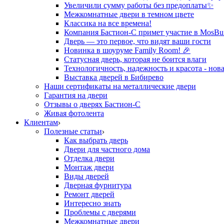
Увеличили сумму работы без предоплаты✨
Межкомнатные двери в темном цвете
Классика на все времена!
Компания Бастион-С примет участие в MosBui
Дверь — это первое, что видят ваши гости
Новинка в шоуруме Family Room! 🎉
Статусная дверь, которая не боится влаги
Технологичность, надежность и красота - нова
Выставка дверей в Бибирево
Наши сертификаты на металлические двери
Гарантия на двери
Отзывы о дверях Бастион-С
Живая фотолента
Клиентам
Полезные статьи
Как выбрать дверь
Двери для частного дома
Отделка двери
Монтаж двери
Виды дверей
Дверная фурнитура
Ремонт дверей
Интересно знать
Проблемы с дверями
Межкомнатные двери