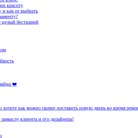
ени красоту
» и как ее выбрать
раменту?
е целый бестиарий
ном
йкость
зайна ❤️
 хотите как можно скорее поставить новую дверь во время ремо
 замыслу клиента и его дизайнера!
и