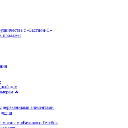
рудничестве с «Бастион-С»
в продаже!
ния
e
одный дом
амерам 🔥
 с деревянными элементами
 двери
о мотивам «Великого Гетсби»
ен ключ!