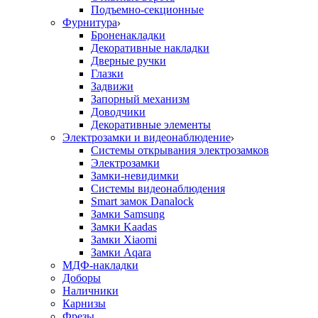
Подъемно-секционные
Фурнитура
Броненакладки
Декоративные накладки
Дверные ручки
Глазки
Задвижи
Запорный механизм
Доводчики
Декоративные элементы
Электрозамки и видеонаблюдение
Системы открывания электрозамков
Электрозамки
Замки-невидимки
Системы видеонаблюдения
Smart замок Danalock
Замки Samsung
Замки Kaadas
Замки Xiaomi
Замки Aqara
МДФ-накладки
Доборы
Наличники
Карнизы
Фрезы