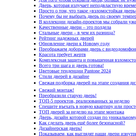
Дверь, которая излучает неподвластную врем
Просто о том, что такое «взломостойкая дверь
Почему бы не выбрать дверь по своему темпе
В коллекции дизайн-проектов мы собрали уж
Качественные двери – это полдела
Стальные двери – в чем их разница?
Рейтинг надежных дверей
Обновление двери к Новому году
Преображаем доборами дверь с видеодомофо
Красота требует жертв
Комплексная защита и повышенная взломосто
Всего три шага и дверь готова!
Цветовые тенденции Pantone 2024
Стили дверей в дизайне
Свежая подборка дверей на этапе создания ди
Свежий монтаж!
Преобразили старую дверь!
ТОП-5 проектов, реализованных за неделю
Спешите въехать в новую квартиру или просто
ТОП дверей за неделю на этапе монтажа
Дверь, дизайн которой создан по уникальному
Как сделать дверь ещё более безопасной?
Дизайнерская дверь!
Показываем, как выглядят наши двери изнутр