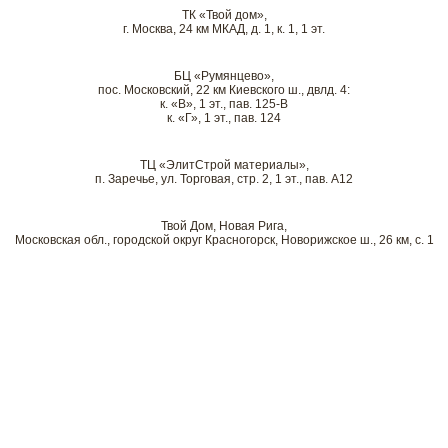
ТК «Твой дом»,
г. Москва, 24 км МКАД, д. 1, к. 1, 1 эт.
БЦ «Румянцево»,
пос. Московский, 22 км Киевского ш., двлд. 4:
к. «В», 1 эт., пав. 125-В
к. «Г», 1 эт., пав. 124
ТЦ «ЭлитСтрой материалы»,
п. Заречье, ул. Торговая, стр. 2, 1 эт., пав. А12
Твой Дом, Новая Рига,
Московская обл., городской округ Красногорск, Новорижское ш., 26 км, с. 1