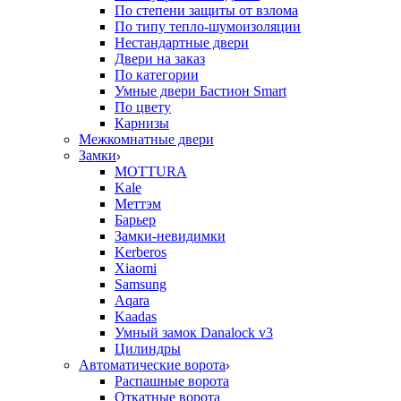
По степени защиты от взлома
По типу тепло-шумоизоляции
Нестандартные двери
Двери на заказ
По категории
Умные двери Бастион Smart
По цвету
Карнизы
Межкомнатные двери
Замки
MOTTURA
Kale
Меттэм
Барьер
Замки-невидимки
Kerberos
Xiaomi
Samsung
Aqara
Kaadas
Умный замок Danalock v3
Цилиндры
Автоматические ворота
Распашные ворота
Откатные ворота