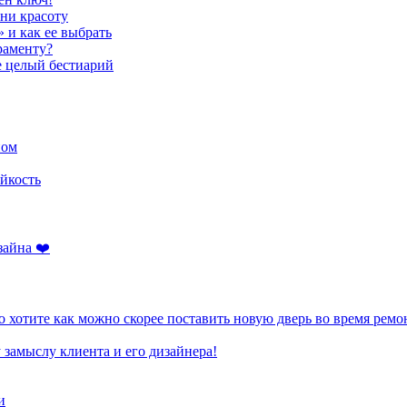
ени красоту
» и как ее выбрать
раменту?
е целый бестиарий
ном
йкость
зайна ❤️
 хотите как можно скорее поставить новую дверь во время ремо
 замыслу клиента и его дизайнера!
и