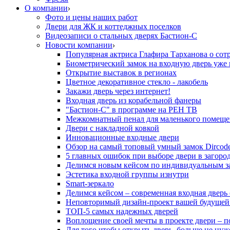
О компании
Фото и цены наших работ
Двери для ЖК и коттеджных поселков
Видеозаписи о стальных дверях Бастион-С
Новости компании
Популярная актриса Глафира Тарханова о сот
Биометрический замок на входную дверь уже 
Открытие выставок в регионах
Цветное декоративное стекло - лакобель
Закажи дверь через интернет!
Входная дверь из корабельной фанеры
"Бастион-С" в программе на РЕН ТВ
Межкомнатный пенал для маленького помеще
Двери с накладной ковкой
Инновационные входные двери
Обзор на самый топовый умный замок Dircod
5 главных ошибок при выборе двери в загор
Делимся новым кейсом по индивидуальным з
Эстетика входной группы изнутри
Smart-зеркало
Делимся кейсом – современная входная дверь
Неповторимый дизайн-проект вашей будущей
ТОП-5 самых надежных дверей
Воплощение своей мечты в проекте двери – п
Для того чтобы открыть дверь, больше не нуж