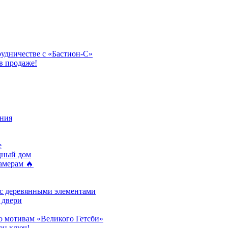
рудничестве с «Бастион-С»
в продаже!
ния
e
одный дом
амерам 🔥
 с деревянными элементами
 двери
о мотивам «Великого Гетсби»
ен ключ!