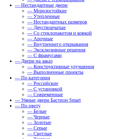
— Нестандартные двери
— Морозостойкие
— Утепленные
— Нестандартных размеров
— Двустворчатые
— Со стеклопакетом и ковкой
— Арочные
— Внутреннего открывания
— Эксклюзивные решения
— С фрамугами
— Двери на заказ
— Конструктивные улучшения
— Выполненные проекты
— По категории
— Российские
— С установкой
— Современные
— Умные двери Бастион Smart
— По цвету
— Белые
— Черные
— Золотые
— Серые
— Светлые