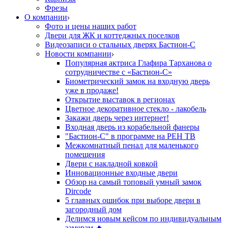
Фрезы
О компании
Фото и цены наших работ
Двери для ЖК и коттеджных поселков
Видеозаписи о стальных дверях Бастион-С
Новости компании
Популярная актриса Глафира Тарханова о
сотрудничестве с «Бастион-С»
Биометрический замок на входную дверь
уже в продаже!
Открытие выставок в регионах
Цветное декоративное стекло - лакобель
Закажи дверь через интернет!
Входная дверь из корабельной фанеры
"Бастион-С" в программе на РЕН ТВ
Межкомнатный пенал для маленького
помещения
Двери с накладной ковкой
Инновационные входные двери
Обзор на самый топовый умный замок
Dircode
5 главных ошибок при выборе двери в
загородный дом
Делимся новым кейсом по индивидуальным
замерам 🔥