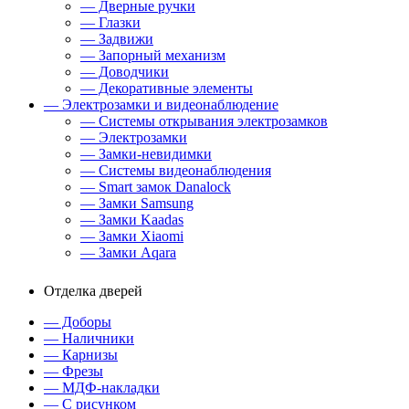
— Дверные ручки
— Глазки
— Задвижи
— Запорный механизм
— Доводчики
— Декоративные элементы
— Электрозамки и видеонаблюдение
— Системы открывания электрозамков
— Электрозамки
— Замки-невидимки
— Системы видеонаблюдения
— Smart замок Danalock
— Замки Samsung
— Замки Kaadas
— Замки Xiaomi
— Замки Aqara
Отделка дверей
— Доборы
— Наличники
— Карнизы
— Фрезы
— МДФ-накладки
— С рисунком