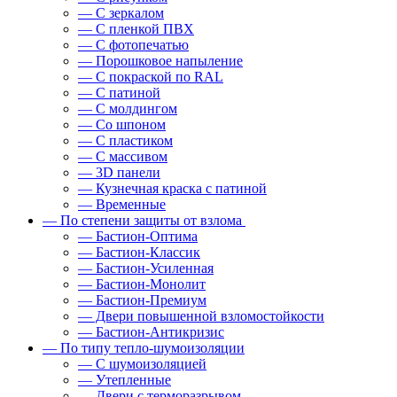
— С зеркалом
— С пленкой ПВХ
— С фотопечатью
— Порошковое напыление
— С покраской по RAL
— С патиной
— С молдингом
— Со шпоном
— С пластиком
— С массивом
— 3D панели
— Кузнечная краска с патиной
— Временные
— По степени защиты от взлома
— Бастион-Оптима
— Бастион-Классик
— Бастион-Усиленная
— Бастион-Монолит
— Бастион-Премиум
— Двери повышенной взломостойкости
— Бастион-Антикризис
— По типу тепло-шумоизоляции
— С шумоизоляцией
— Утепленные
— Двери с терморазрывом