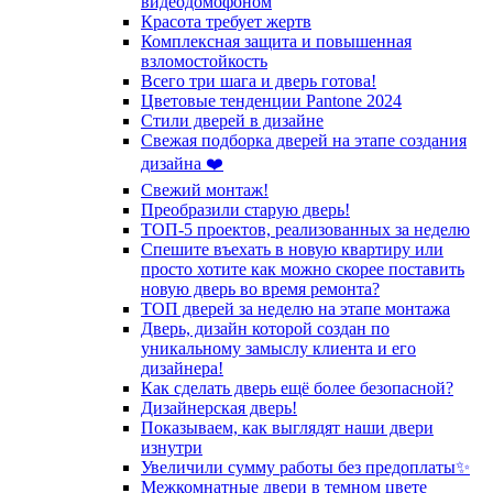
видеодомофоном
Красота требует жертв
Комплексная защита и повышенная
взломостойкость
Всего три шага и дверь готова!
Цветовые тенденции Pantone 2024
Стили дверей в дизайне
Свежая подборка дверей на этапе создания
дизайна ❤️
Свежий монтаж!
Преобразили старую дверь!
ТОП-5 проектов, реализованных за неделю
Спешите въехать в новую квартиру или
просто хотите как можно скорее поставить
новую дверь во время ремонта?
ТОП дверей за неделю на этапе монтажа
Дверь, дизайн которой создан по
уникальному замыслу клиента и его
дизайнера!
Как сделать дверь ещё более безопасной?
Дизайнерская дверь!
Показываем, как выглядят наши двери
изнутри
Увеличили сумму работы без предоплаты✨
Межкомнатные двери в темном цвете