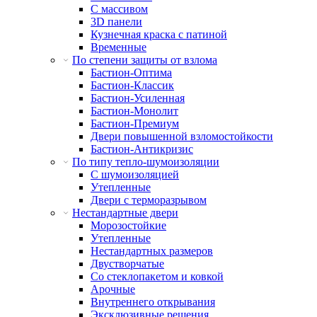
С массивом
3D панели
Кузнечная краска с патиной
Временные
По степени защиты от взлома
Бастион-Оптима
Бастион-Классик
Бастион-Усиленная
Бастион-Монолит
Бастион-Премиум
Двери повышенной взломостойкости
Бастион-Антикризис
По типу тепло-шумоизоляции
С шумоизоляцией
Утепленные
Двери с терморазрывом
Нестандартные двери
Морозостойкие
Утепленные
Нестандартных размеров
Двустворчатые
Со стеклопакетом и ковкой
Арочные
Внутреннего открывания
Эксклюзивные решения