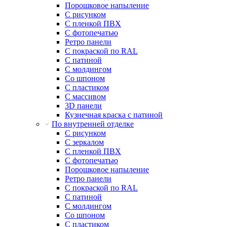
Порошковое напыление
С рисунком
С пленкой ПВХ
С фотопечатью
Ретро панели
С покраской по RAL
С патиной
С молдингом
Со шпоном
С пластиком
С массивом
3D панели
Кузнечная краска с патиной
По внутренней отделке
С рисунком
С зеркалом
С пленкой ПВХ
С фотопечатью
Порошковое напыление
Ретро панели
С покраской по RAL
С патиной
С молдингом
Со шпоном
С пластиком