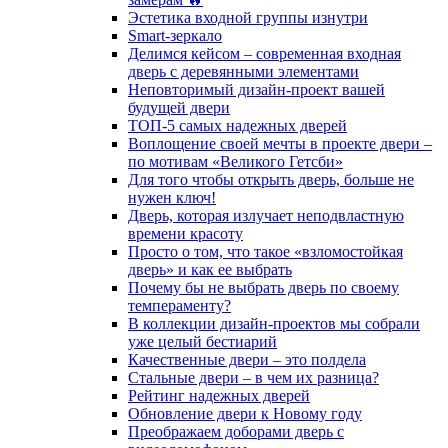
Эстетика входной группы изнутри
Smart-зеркало
Делимся кейсом – современная входная
дверь с деревянными элементами
Неповторимый дизайн-проект вашей
будущей двери
ТОП-5 самых надежных дверей
Воплощение своей мечты в проекте двери –
по мотивам «Великого Гетсби»
Для того чтобы открыть дверь, больше не
нужен ключ!
Дверь, которая излучает неподвластную
времени красоту
Просто о том, что такое «взломостойкая
дверь» и как ее выбрать
Почему бы не выбрать дверь по своему
темпераменту?
В коллекции дизайн-проектов мы собрали
уже целый бестиарий
Качественные двери – это полдела
Стальные двери – в чем их разница?
Рейтинг надежных дверей
Обновление двери к Новому году
Преображаем доборами дверь с