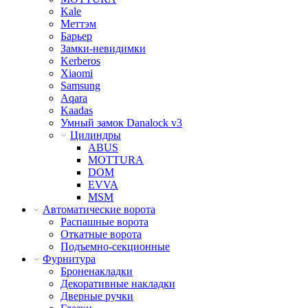
Kale
Меттэм
Барьер
Замки-невидимки
Kerberos
Xiaomi
Samsung
Aqara
Kaadas
Умный замок Danalock v3
Цилиндры
ABUS
MOTTURA
DOM
EVVA
MSM
Автоматические ворота
Распашные ворота
Откатные ворота
Подъемно-секционные
Фурнитура
Броненакладки
Декоративные накладки
Дверные ручки