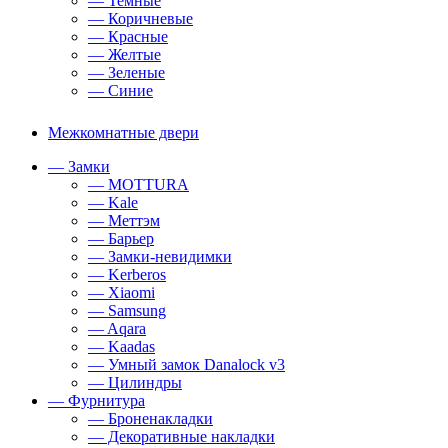
— Темные
— Коричневые
— Красные
— Желтые
— Зеленые
— Синие
Межкомнатные двери
— Замки
— MOTTURA
— Kale
— Меттэм
— Барьер
— Замки-невидимки
— Kerberos
— Xiaomi
— Samsung
— Aqara
— Kaadas
— Умный замок Danalock v3
— Цилиндры
— Фурнитура
— Броненакладки
— Декоративные накладки