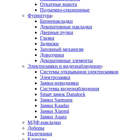
Откатные ворота
Подъемно-секционные
Фурнитура
Броненакладки
Декоративные накладки
Дверные ручки
Глазки
Задвижи
Запорный механизм
Доводчики
Декоративные элементы
Электрозамки и видеонаблюдение
Системы открывания электрозамков
Электрозамки
Замки-невидимки
Системы видеонаблюдения
Smart замок Danalock
Замки Samsung
Замки Kaadas
Замки Xiaomi
Замки Aqara
МДФ-накладки
Доборы
Наличники
Карнизы