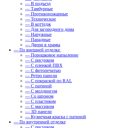
— В подъезд
— Тамбурные
— Противопожарные
— Технические
— В коттедж
— Для загородного дома
— Наружные
— Парадные
— Двери в храмы
— По внешней отделке
— Порошковое напыление
— С рисунком
— С пленкой ПВХ
— С фотопечатью
— Ретро панели
— С покраской по RAL
— С патиной
— С молдингом
— Со шпоном
— С пластиком
— С массивом
— 3D панели
— Кузнечная краска с патиной
— По внутренней отделке
— С рисунком