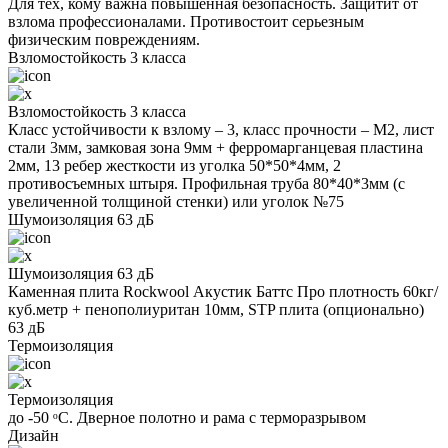
Для тех, кому важна повышенная безопасность. Защитит от
взлома профессионалами. Противостоит серьезным
физическим повреждениям.
Взломостойкость 3 класса
Взломостойкость 3 класса
Класс устойчивости к взлому – 3, класс прочности – М2, лист
стали 3мм, замковая зона 9мм + ферромарганцевая пластина
2мм, 13 ребер жесткости из уголка 50*50*4мм, 2
противосъемных штыря. Профильная труба 80*40*3мм (с
увеличенной толщиной стенки) или уголок №75
Шумоизоляция 63 дБ
Шумоизоляция 63 дБ
Каменная плита Rockwool Акустик Баттс Про плотность 60кг/
куб.метр + пенополиуритан 10мм, STP плита (опционально)
63 дБ
Термоизоляция
Термоизоляция
до -50 ᵒС. Дверное полотно и рама с терморазрывом
Дизайн