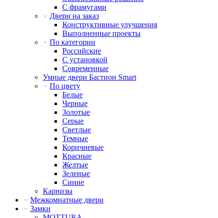
С фрамугами
Двери на заказ
Конструктивные улучшения
Выполненные проекты
По категории
Российские
С установкой
Современные
Умные двери Бастион Smart
По цвету
Белые
Черные
Золотые
Серые
Светлые
Темные
Коричневые
Красные
Желтые
Зеленые
Синие
Карнизы
Межкомнатные двери
Замки
MOTTURA