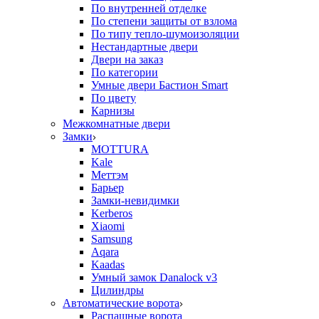
По внутренней отделке
По степени защиты от взлома
По типу тепло-шумоизоляции
Нестандартные двери
Двери на заказ
По категории
Умные двери Бастион Smart
По цвету
Карнизы
Межкомнатные двери
Замки
MOTTURA
Kale
Меттэм
Барьер
Замки-невидимки
Kerberos
Xiaomi
Samsung
Aqara
Kaadas
Умный замок Danalock v3
Цилиндры
Автоматические ворота
Распашные ворота