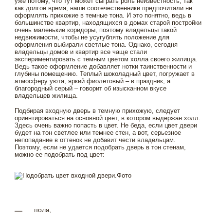
уже потому, что тут может сыграть роль неизвестность, так
как долгое время, наши соотечественники предпочитали не
оформлять прихожие в темные тона. И это понятно, ведь в
большинстве квартир, находящихся в домах старой постройки
очень маленькие коридоры, поэтому владельцы такой
недвижимости, чтобы не усугублять положение для
оформления выбирали светлые тона. Однако, сегодня
владельцы домов и квартир все чаще стали
экспериментировать с темным цветом холла своего жилища.
Ведь такое оформление добавляет нотки таинственности и
глубины помещению. Теплый шоколадный цвет, погружает в
атмосферу уюта, яркий фиолетовый – в праздник, а
благородный серый – говорит об изысканном вкусе
владельцев жилища.
Подбирая входную дверь в темную прихожую, следует
ориентироваться на основной цвет, в котором выдержан холл.
Здесь очень важно попасть в цвет. Не беда, если цвет двери
будет на тон светлее или темнее стен, а вот, серьезное
непопадание в оттенок не добавит чести владельцам.
Поэтому, если не удается подобрать дверь в тон стенам,
можно ее подобрать под цвет:
пола;