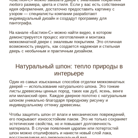
любого размера, цвета и стиля. Если у вас есть собственная
идея оформления, достаточно предоставить картинку с
узором — специалисты компании разработают
индивидуальный дизайн и создадут программу для
пантографа.
На канале «Бастион-С» можно найти видео, в котором
демонстрируется процесс изготовления и монтажа
межкомнатной двери с эмалевым покрытием. Это отличная
возможность увидеть, как создается надежная и стильная
дверь с необычным и практичным дизайном.
Натуральный шпон: тепло природы в
интерьере
Один из самых изысканных способов отделки межкомнатных
дверей — использование натурального шпона. Это тонкие
листы древесины ценных пород, таких как дуб, ясень, венге
или миланский орех. Каждое дверное полотно с натуральным
шпоном уникально благодаря природному рисунку и
индивидуальному оттенку древесины.
Чтобы защитить шпон от влаги и механических повреждений,
его покрывают износостойким лаком. Это не только сохраняет
эстетические свойства, но и повышает долговечность
материала. В случае появления царапин или потертостей
шпон можно отшлифовать и нанести новый слой лака,
восстанавливая его первоначальный вид.