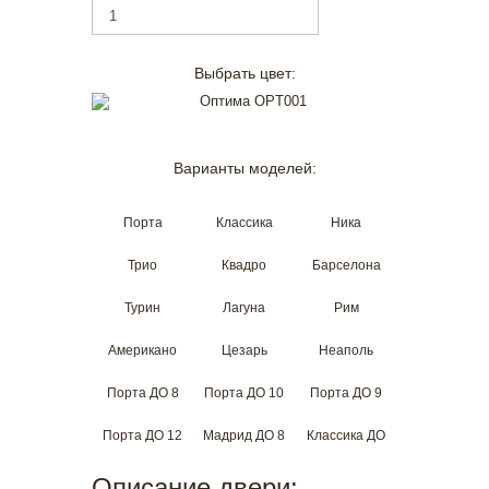
Выбрать цвет:
Варианты моделей:
Порта
Классика
Ника
Трио
Квадро
Барселона
Турин
Лагуна
Рим
Американо
Цезарь
Неаполь
Порта ДО 8
Порта ДО 10
Порта ДО 9
Порта ДО 12
Мадрид ДО 8
Классика ДО
Описание двери: