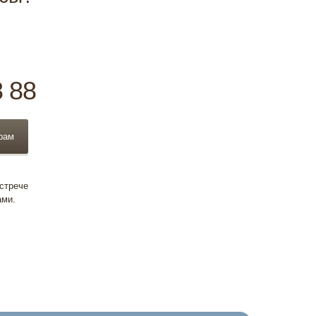
8 88
рам
встрече
ами.