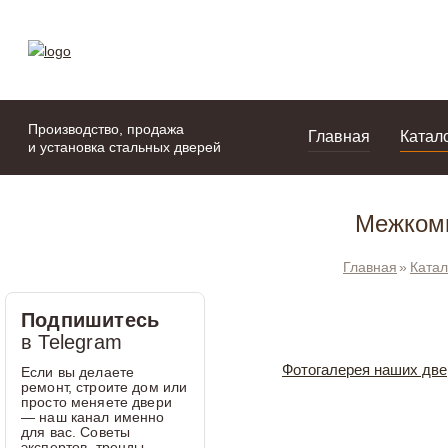
моя подборка
портфолио
Производство, продажа
Главная
Катал
и установка стальных дверей
Межкомн
Главная
Катал
Подпишитесь
в Telegram
Фотогалерея наших две
Если вы делаете
ремонт, строите дом или
просто меняете двери
— наш канал именно
для вас. Советы
экспертов, тренды,