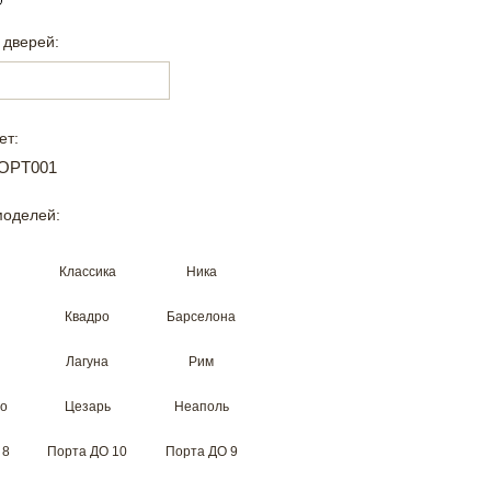
 дверей:
ет:
моделей:
Классика
Ника
Квадро
Барселона
Лагуна
Рим
но
Цезарь
Неаполь
 8
Порта ДО 10
Порта ДО 9