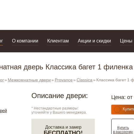
дизайнерам
салоны
ог
О компании
Клиентам
Акции и скидки
Цены
атная дверь Классика багет 1 филенка
ог
Межкомнатные двери
Provance
Classica
Классика багет 1 
Описание двери:
Цена: от
* Нестандартные размеры:
Купит
рей
уточняйте у Вашего менеджера.
Доставка и замер
Купить
БЕСПЛАТНО!
в рассрочку