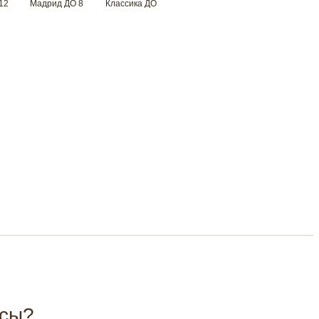
12
Мадрид ДО 8
Классика ДО
осы?