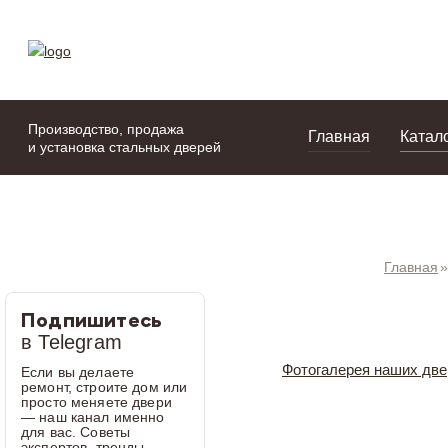
моя подборка
портфолио
Производство, продажа
Главная
Катал
и установка стальных дверей
Главная
Подпишитесь
в Telegram
Фотогалерея наших две
Если вы делаете
ремонт, строите дом или
просто меняете двери
— наш канал именно
для вас. Советы
экспертов, тренды,