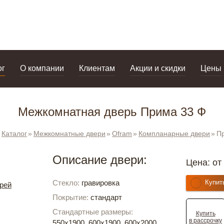
дизайнерам
салоны
ог
О компании
Клиентам
Акции и скидки
Цены
Межкомнатная дверь Прима 33 Ф
Каталог
Межкомнатные двери
Ofram
Компланарные двери
П
Описание двери:
Цена: от
Стекло:
гравировка
Купит
рей
Покрытие:
стандарт
Стандартные размеры:
Купить
в рассрочку
550х1900, 600х1900, 600х2000,