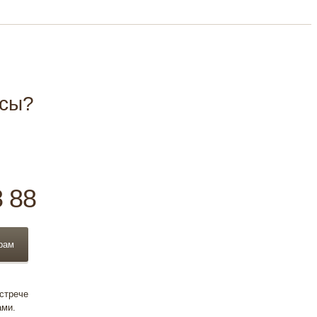
осы?
8 88
рам
встрече
ами.