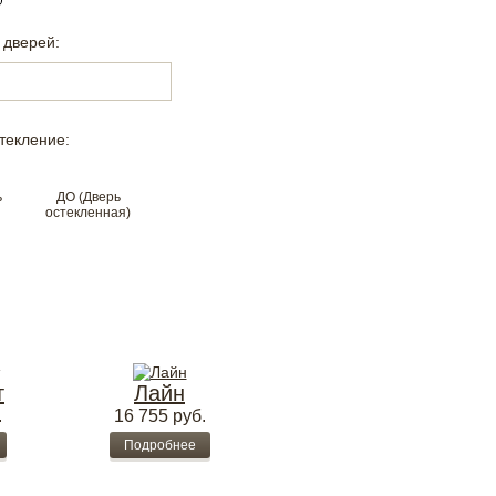
 дверей:
текление:
ь
ДО (Дверь
остекленная)
т
Лайн
.
16 755
руб.
Подробнее