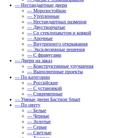
— Нестандартные двери
— Морозостойкие
— Утепленные
— Нестандартных размеров
— Двустворчатые
— Со стеклопакетом и ковкой
— Арочные
— Внутреннего открывания
— Эксклюзивные решения
— С фрамугами
— Двери на заказ
— Конструктивные улучшения
— Выполненные проекты
— По категории
— Российские
— С установкой
— Современные
— Умные двери Бастион Smart
— По цвету
— Белые
— Черные
— Золотые
— Серые
— Светлые