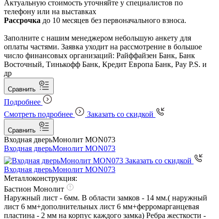
Актуальную стоимость уточняйте у специалистов по
телефону или на выставках
Рассрочка
до 10 месяцев без первоначального взноса.
Заполните с нашим менеджером небольшую анкету для
оплаты частями. Заявка уходит на рассмотрение в большое
число финансовых организаций: Райффайзен Банк, Банк
Восточный, Тинькофф Банк, Кредит Европа Банк, Pay P.S. и
др
Сравнить
Подробнее
Смотреть подробнее
Заказать со скидкой
Сравнить
Входная дверь
Монолит MON073
Входная дверь
Монолит MON073
Заказать со скидкой
Входная дверь
Монолит MON073
Металлоконструкция:
Бастион Монолит
Наружный лист - 6мм. В области замков - 14 мм.( наружный
лист 6 мм+дополнительных лист 6 мм+ферромарганцевая
пластина - 2 мм на корпус каждого замка) Ребра жесткости -