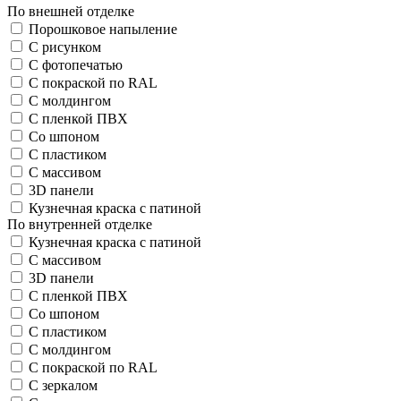
По внешней отделке
Порошковое напыление
С рисунком
С фотопечатью
С покраской по RAL
С молдингом
С пленкой ПВХ
Со шпоном
С пластиком
С массивом
3D панели
Кузнечная краска с патиной
По внутренней отделке
Кузнечная краска с патиной
С массивом
3D панели
С пленкой ПВХ
Со шпоном
С пластиком
С молдингом
С покраской по RAL
С зеркалом