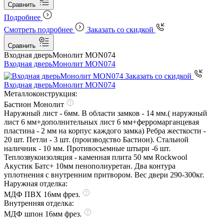
Сравнить
Подробнее
Смотреть подробнее
Заказать со скидкой
Сравнить
Входная дверь
Монолит MON074
Входная дверь
Монолит MON074
Заказать со скидкой
Входная дверь
Монолит MON074
Металлоконструкция:
Бастион Монолит
Наружный лист - 6мм. В области замков - 14 мм.( наружный
лист 6 мм+дополнительных лист 6 мм+ферромарганцевая
пластина - 2 мм на корпус каждого замка) Ребра жесткости -
20 шт. Петли - 3 шт. (производство Бастион). Стальной
наличник - 10 мм. Противосъемные штыри -6 шт.
Теплозвукоизоляция - каменная плита 50 мм Rockwool
Акустик Батс+ 10мм пенополиуретан. Два контура
уплотнения с внутренним притвором. Вес двери 290-300кг.
Наружная отделка:
МДФ ПВХ 16мм фрез.
Внутренняя отделка:
МДФ шпон 16мм фрез.