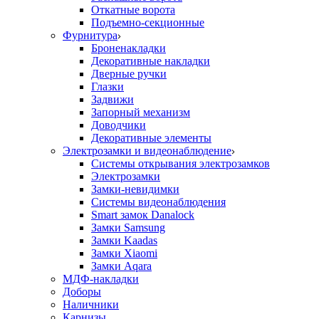
Откатные ворота
Подъемно-секционные
Фурнитура
Броненакладки
Декоративные накладки
Дверные ручки
Глазки
Задвижи
Запорный механизм
Доводчики
Декоративные элементы
Электрозамки и видеонаблюдение
Системы открывания электрозамков
Электрозамки
Замки-невидимки
Системы видеонаблюдения
Smart замок Danalock
Замки Samsung
Замки Kaadas
Замки Xiaomi
Замки Aqara
МДФ-накладки
Доборы
Наличники
Карнизы