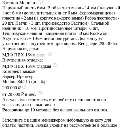
Бастион Монолит
Наружный лист - 6мм. В области замков - 14 мм.( наружный
лист 6 мм+дополнительных лист 6 мм+ферромарганцевая
пластина - 2 мм на корпус каждого замка) Ребра жесткости -
20 шт. Петли - 3 шт. (производство Бастион). Стальной
наличник - 10 мм. Противосъемные штыри -6 шт.
Теплозвукоизоляция - каменная плита 50 мм Rockwool
Акустик Батс+ 10мм пенополиуретан. Два контура
уплотнения с внутренним притвором. Вес двери 290-300кг.
Наружная отделка:
МДФ ПВХ 16мм фрез.
Внутренняя отделка:
МДФ ПВХ 16мм гладкая
Комплект замков:
Барьер-Премьер
Mottura 84.515 цил. б/р
290 000 ₽
от 29 000 ₽ в мес.
Актуальную стоимость уточняйте у специалистов по
телефону или на выставках
Рассрочка
до 10 месяцев без первоначального взноса.
Заполните с нашим менеджером небольшую анкету для
оплаты частями. Заявка уходит на рассмотрение в большое