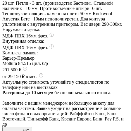
20 шт. Петли - 3 шт. (производство Бастион). Стальной
наличник - 10 мм. Противосъемные штыри -6 шт.
Теплозвукоизоляция - каменная плита 50 мм Rockwool
Акустик Батс+ 10мм пенополиуретан. Два контура
уплотнения с внутренним притвором. Вес двери 290-300кг.
Наружная отделка:
МДФ ПВХ 16мм фрез.
Внутренняя отделка:
МДФ ПВХ 16мм фрез.
Комплект замков:
Барьер-Премьер
Mottura 84.515 цил. б/р
291 500 ₽
от 29 150 ₽ в мес.
Актуальную стоимость уточняйте у специалистов по
телефону или на выставках
Рассрочка
до 10 месяцев без первоначального взноса.
Заполните с нашим менеджером небольшую анкету для
оплаты частями. Заявка уходит на рассмотрение в большое
число финансовых организаций: Райффайзен Банк, Банк
Восточный, Тинькофф Банк, Кредит Европа Банк, Pay P.S. и
др