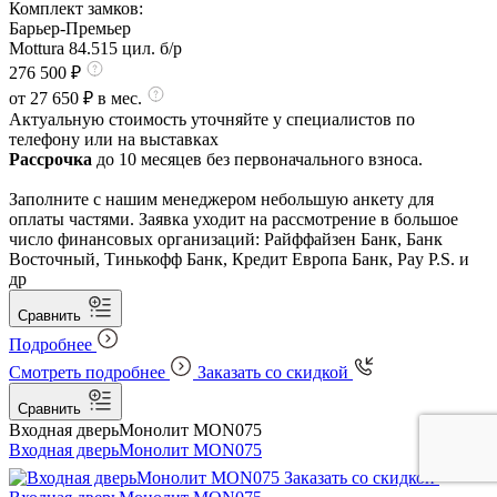
Комплект замков:
Барьер-Премьер
Mottura 84.515 цил. б/р
276 500 ₽
от 27 650 ₽ в мес.
Актуальную стоимость уточняйте у специалистов по
телефону или на выставках
Рассрочка
до 10 месяцев без первоначального взноса.
Заполните с нашим менеджером небольшую анкету для
оплаты частями. Заявка уходит на рассмотрение в большое
число финансовых организаций: Райффайзен Банк, Банк
Восточный, Тинькофф Банк, Кредит Европа Банк, Pay P.S. и
др
Сравнить
Подробнее
Смотреть подробнее
Заказать со скидкой
Сравнить
Входная дверь
Монолит MON075
Входная дверь
Монолит MON075
Заказать со скидкой