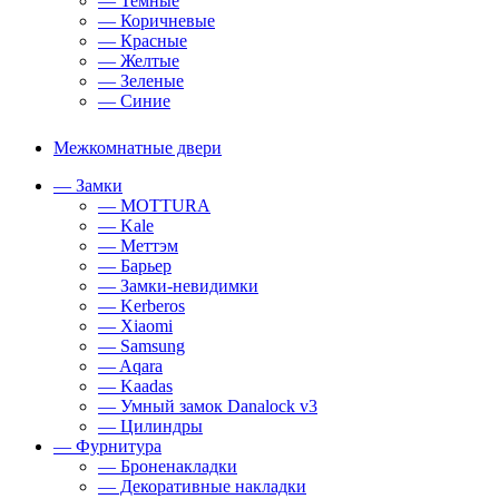
— Темные
— Коричневые
— Красные
— Желтые
— Зеленые
— Синие
Межкомнатные двери
— Замки
— MOTTURA
— Kale
— Меттэм
— Барьер
— Замки-невидимки
— Kerberos
— Xiaomi
— Samsung
— Aqara
— Kaadas
— Умный замок Danalock v3
— Цилиндры
— Фурнитура
— Броненакладки
— Декоративные накладки