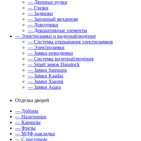
— Дверные ручки
— Глазки
— Задвижи
— Запорный механизм
— Доводчики
— Декоративные элементы
— Электрозамки и видеонаблюдение
— Системы открывания электрозамков
— Электрозамки
— Замки-невидимки
— Системы видеонаблюдения
— Smart замок Danalock
— Замки Samsung
— Замки Kaadas
— Замки Xiaomi
— Замки Aqara
Отделка дверей
— Доборы
— Наличники
— Карнизы
— Фрезы
— МДФ-накладки
— С рисунком