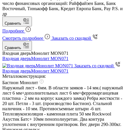
число финансовых организаций: Райффайзен Банк, Банк
Восточный, Тинькофф Банк, Кредит Европа Банк, Pay P.S. и
др
Сравнить
Подробнее
Смотреть подробнее
Заказать со скидкой
Сравнить
Входная дверь
Монолит MON071
Входная дверь
Монолит MON071
Заказать со скидкой
Входная дверь
Монолит MON071
Металлоконструкция:
Бастион Монолит
Наружный лист - 6мм. В области замков - 14 мм.( наружный
лист 6 мм+дополнительных лист 6 мм+ферромарганцевая
пластина - 2 мм на корпус каждого замка) Ребра жесткости -
20 шт. Петли - 3 шт. (производство Бастион). Стальной
наличник - 10 мм. Противосъемные штыри -6 шт.
Теплозвукоизоляция - каменная плита 50 мм Rockwool
Акустик Батс+ 10мм пенополиуретан. Два контура
уплотнения с внутренним притвором. Вес двери 290-300кг.
Наружная отделка: