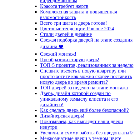
видеодомофоном
Красота требует жертв
Комплексная защита и повышенная
взломостойкость
Всего три шага и дверь готова!
Цветовые тенденции Pantone 2024
Стили дверей в дизайне
Свежая подборка дверей на этапе создания
дизайна ❤️
Свежий монтаж!
Преобразили старую дверь!
ТОП-5 проектов, реализованных за неделю
Спешите въехать в новую квартиру или
просто хотите как можно скорее поставить
новую дверь во время ремонта?
ТОП дверей за неделю на этапе монтажа
Дверь, дизайн которой создан по
уникальному замыслу клиента и его
дизайнера!
Как сделать дверь ещё более безопасной?
Дизайнерская дверь!
Показываем, как выглядят наши двери
изнутри
Увеличили сумму работы без предоплаты✨
Межкомнатные двери в темном цвете