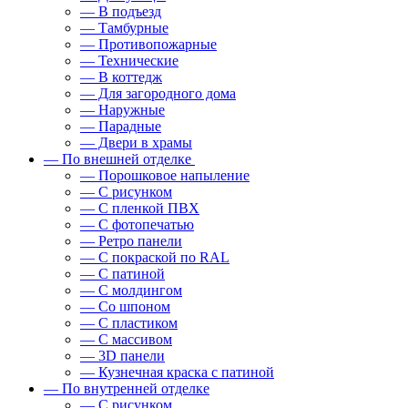
— В подъезд
— Тамбурные
— Противопожарные
— Технические
— В коттедж
— Для загородного дома
— Наружные
— Парадные
— Двери в храмы
— По внешней отделке
— Порошковое напыление
— С рисунком
— С пленкой ПВХ
— С фотопечатью
— Ретро панели
— С покраской по RAL
— С патиной
— С молдингом
— Со шпоном
— С пластиком
— С массивом
— 3D панели
— Кузнечная краска с патиной
— По внутренней отделке
— С рисунком