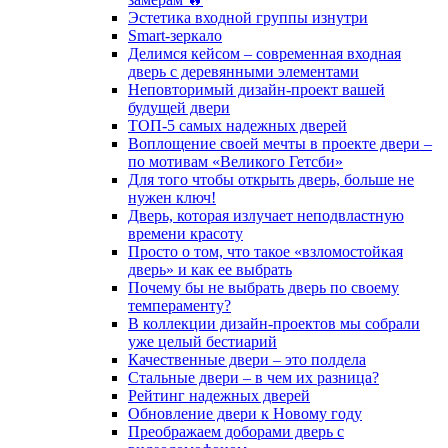
Эстетика входной группы изнутри
Smart-зеркало
Делимся кейсом – современная входная
дверь с деревянными элементами
Неповторимый дизайн-проект вашей
будущей двери
ТОП-5 самых надежных дверей
Воплощение своей мечты в проекте двери –
по мотивам «Великого Гетсби»
Для того чтобы открыть дверь, больше не
нужен ключ!
Дверь, которая излучает неподвластную
времени красоту
Просто о том, что такое «взломостойкая
дверь» и как ее выбрать
Почему бы не выбрать дверь по своему
темпераменту?
В коллекции дизайн-проектов мы собрали
уже целый бестиарий
Качественные двери – это полдела
Стальные двери – в чем их разница?
Рейтинг надежных дверей
Обновление двери к Новому году
Преображаем доборами дверь с