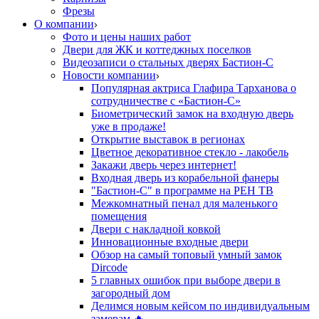
Фрезы
О компании
Фото и цены наших работ
Двери для ЖК и коттеджных поселков
Видеозаписи о стальных дверях Бастион-С
Новости компании
Популярная актриса Глафира Тарханова о
сотрудничестве с «Бастион-С»
Биометрический замок на входную дверь
уже в продаже!
Открытие выставок в регионах
Цветное декоративное стекло - лакобель
Закажи дверь через интернет!
Входная дверь из корабельной фанеры
"Бастион-С" в программе на РЕН ТВ
Межкомнатный пенал для маленького
помещения
Двери с накладной ковкой
Инновационные входные двери
Обзор на самый топовый умный замок
Dircode
5 главных ошибок при выборе двери в
загородный дом
Делимся новым кейсом по индивидуальным
замерам 🔥