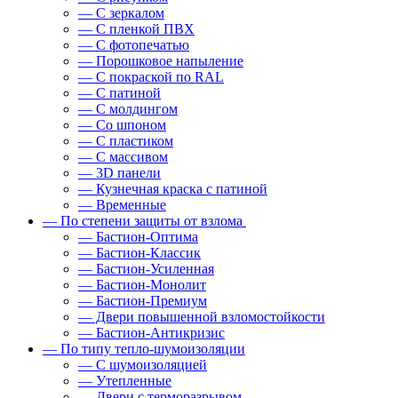
— С зеркалом
— С пленкой ПВХ
— С фотопечатью
— Порошковое напыление
— С покраской по RAL
— С патиной
— С молдингом
— Со шпоном
— С пластиком
— С массивом
— 3D панели
— Кузнечная краска с патиной
— Временные
— По степени защиты от взлома
— Бастион-Оптима
— Бастион-Классик
— Бастион-Усиленная
— Бастион-Монолит
— Бастион-Премиум
— Двери повышенной взломостойкости
— Бастион-Антикризис
— По типу тепло-шумоизоляции
— С шумоизоляцией
— Утепленные
— Двери с терморазрывом