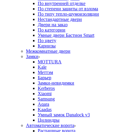
По внутренней отделке
По степени защиты от взлома
По типу тепло-шумоизоляции
Нестандартные двери
Двери на заказ
По категории
Умные двери Бастион Smart
По цвету
Карнизы
Межкомнатные двери
Замки
MOTTURA
Kale
Меттэм
Барьер
Замки-невидимки
Kerberos
Xiaomi
Samsung
Aqara
Kaadas
Умный замок Danalock v3
Цилиндры
Автоматические ворота
Распашные ворота