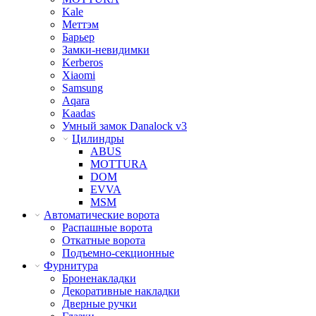
Kale
Меттэм
Барьер
Замки-невидимки
Kerberos
Xiaomi
Samsung
Aqara
Kaadas
Умный замок Danalock v3
Цилиндры
ABUS
MOTTURA
DOM
EVVA
MSM
Автоматические ворота
Распашные ворота
Откатные ворота
Подъемно-секционные
Фурнитура
Броненакладки
Декоративные накладки
Дверные ручки