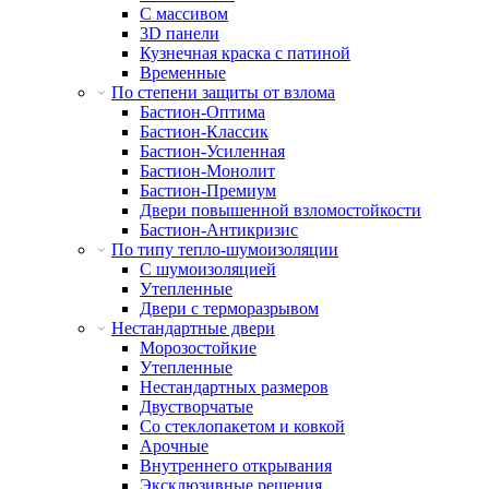
С массивом
3D панели
Кузнечная краска с патиной
Временные
По степени защиты от взлома
Бастион-Оптима
Бастион-Классик
Бастион-Усиленная
Бастион-Монолит
Бастион-Премиум
Двери повышенной взломостойкости
Бастион-Антикризис
По типу тепло-шумоизоляции
С шумоизоляцией
Утепленные
Двери с терморазрывом
Нестандартные двери
Морозостойкие
Утепленные
Нестандартных размеров
Двустворчатые
Со стеклопакетом и ковкой
Арочные
Внутреннего открывания
Эксклюзивные решения