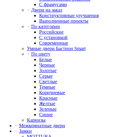
С фрамугами
Двери на заказ
Конструктивные улучшения
Выполненные проекты
По категории
Российские
С установкой
Современные
Умные двери Бастион Smart
По цвету
Белые
Черные
Золотые
Серые
Светлые
Темные
Коричневые
Красные
Желтые
Зеленые
Синие
Карнизы
Межкомнатные двери
Замки
MOTTURA