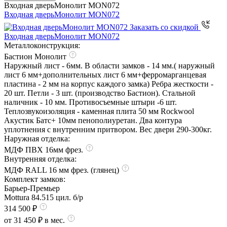
Входная дверь
Монолит MON072
Входная дверь
Монолит MON072
Заказать со скидкой
Входная дверь
Монолит MON072
Металлоконструкция:
Бастион Монолит
Наружный лист - 6мм. В области замков - 14 мм.( наружный
лист 6 мм+дополнительных лист 6 мм+ферромарганцевая
пластина - 2 мм на корпус каждого замка) Ребра жесткости -
20 шт. Петли - 3 шт. (производство Бастион). Стальной
наличник - 10 мм. Противосъемные штыри -6 шт.
Теплозвукоизоляция - каменная плита 50 мм Rockwool
Акустик Батс+ 10мм пенополиуретан. Два контура
уплотнения с внутренним притвором. Вес двери 290-300кг.
Наружная отделка:
МДФ ПВХ 16мм фрез.
Внутренняя отделка:
МДФ RALL 16 мм фрез. (глянец)
Комплект замков:
Барьер-Премьер
Mottura 84.515 цил. б/р
314 500 ₽
от 31 450 ₽ в мес.