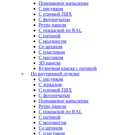
Порошковое напыление
С рисунком
С пленкой ПВХ
С фотопечатью
Ретро панели
С покраской по RAL
С патиной
С молдингом
Со шпоном
С пластиком
С массивом
3D панели
Кузнечная краска с патиной
По внутренней отделке
С рисунком
С зеркалом
С пленкой ПВХ
С фотопечатью
Порошковое напыление
Ретро панели
С покраской по RAL
С патиной
С молдингом
Со шпоном
С пластиком