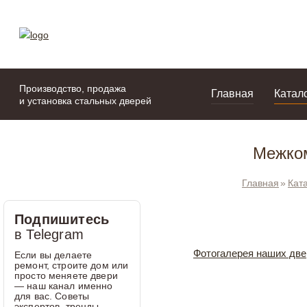
моя подборка
портфолио
Производство, продажа
Главная
Катал
и установка стальных дверей
Межком
Главная
Кат
Подпишитесь
в Telegram
Фотогалерея наших две
Если вы делаете
ремонт, строите дом или
просто меняете двери
— наш канал именно
для вас. Советы
экспертов, тренды,