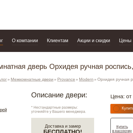
дизайнерам
салоны
ог
О компании
Клиентам
Акции и скидки
Цены
натная дверь Орхидея ручная роспись
алог
Межкомнатные двери
Provance
Modern
Орхидея ручная р
Описание двери:
Цена: от
* Нестандартные размеры:
Купит
рей
уточняйте у Вашего менеджера.
Доставка и замер
Купить
БЕСПЛАТНО!
в рассрочку