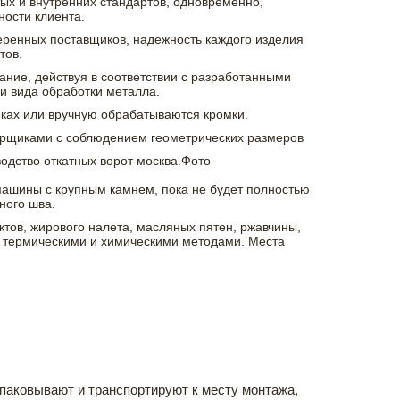
ых и внутренних стандартов, одновременно,
ности клиента.
еренных поставщиков, надежность каждого изделия
тов.
ние, действуя в соответствии с разработанными
 и вида обработки металла.
нках или вручную обрабатываются кромки.
арщиками с соблюдением геометрических размеров
ашины с крупным камнем, пока не будет полностью
ного шва.
тов, жирового налета, масляных пятен, ржавчины,
, термическими и химическими методами. Места
паковывают и транспортируют к месту монтажа,