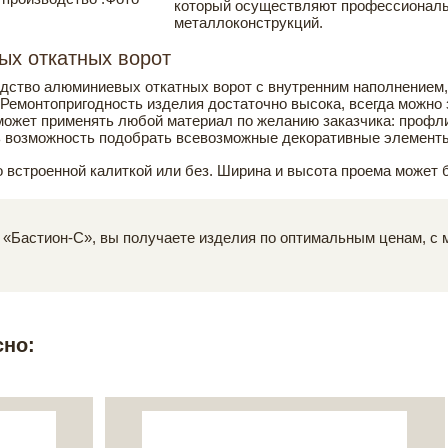
который осуществляют профессионалы 
металлоконструкций.
х откатных ворот
дство алюминиевых откатных ворот с внутренним наполнением,
. Ремонтопригодность изделия достаточно высока, всегда можн
может применять любой материал по желанию заказчика: профлис
ь возможность подобрать всевозможные декоративные элементы,
о встроенной калиткой или без. Ширина и высота проема может 
 «Бастион-С», вы получаете изделия по оптимальным ценам, с 
сно: