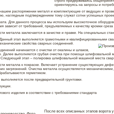
строго придерживаясь общепринят
ориентируясь на запросы и потреб
 нашем распоряжении металл и комплектующие от ведущих и пров
ю, наглядным подтверждением тому служат сотни успешных проек
ата. Для данного процесса мы используем высокоточное оборудова
ия зависит от требований, предъявляемых к качеству кромки среза
сти металла заключается в зачистке и правке. На специальных ста
. Данный этап выполняется грамотными и квалифицированными св
еханические свойства сварных соединений.
единений начинается с очистки от окалины и шлаков,
ю. Далее выполняется грубая очистка при помощи шлифовальной м
. Следующий этап – полировка шлифовальной машиной места свар
сти металла к покраске. Включает устранение существующих дефек
чих загрязнений. Очистка металла осуществляется механическими
брабатываются герметиком.
 выполняется после предварительной грунтовки.
рукции.
тового изделия в соответствии с требованиями стандарта
После всех описанных этапов ворота у