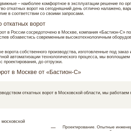
движные – наиболее комфортное в эксплуатации решение по ор
о откатных ворот на сегодняшний день отлично налажено, вар
лие в соответствии со своими запросами.
о откатных ворот
рот в России сосредоточено в Москве, компания «Бастион-С» п
 успев обзавестись современным высокотехнологичным оборудов
е ворота собственного производства, изготовленные под заказ
олной автоматизации технологического процесса, мы воплощае
с проектирования, до отгрузки.
орот в Москве от «Бастион-С»
водством откатных ворот в Московской области, мы работаем п
Проектирование. Опытные инжене