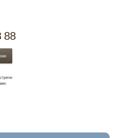
8 88
рам
встрече
ами.