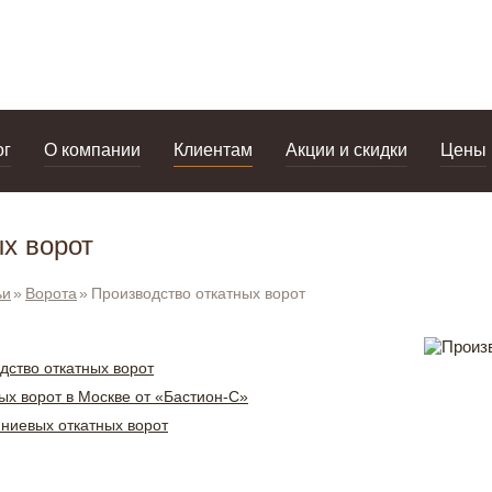
дизайнерам
салоны
ог
О компании
Клиентам
Акции и скидки
Цены
х ворот
ьи
Ворота
Производство откатных ворот
одство откатных ворот
ых ворот в Москве от «Бастион-С»
ниевых откатных ворот