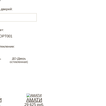
 дверей:
ет:
текление:
ь
ДО (Дверь
остекленная)
И
АМАТИ
.
29 625
руб.