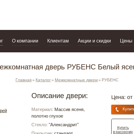
дизайнерам
салоны
ог
О компании
Клиентам
Акции и скидки
Цены
ежкомнатная дверь РУБЕНС Белый ясе
Главная
Каталог
Межкомнатные двери
РУБЕНС
Описание двери:
Цена: от
Материал:
Массив ясеня,
Купит
рей
полотно глухое
Стекло:
"Александрит"
Купить
в рассрочку
Покрытие:
стандарт