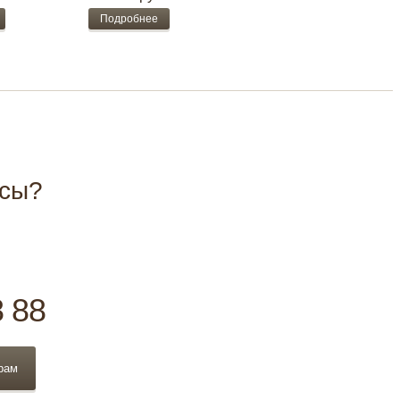
Подробнее
осы?
8 88
рам