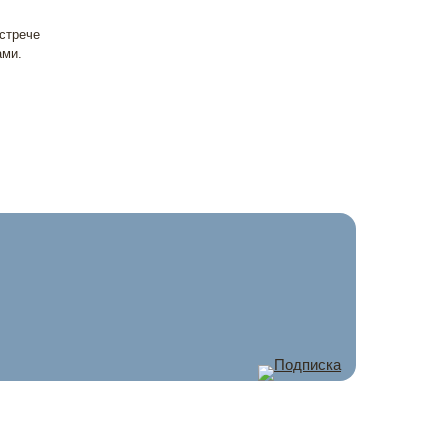
встрече
ами.