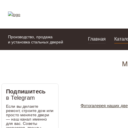
моя подборка
портфолио
Производство, продажа
Главная
Катал
и установка стальных дверей
М
Подпишитесь
в Telegram
Фотогалерея наших две
Если вы делаете
ремонт, строите дом или
просто меняете двери
— наш канал именно
для вас. Советы
экспертов, тренды,