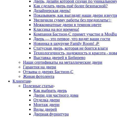
Дверь, дизайн которой создан по уникальному
Как сделать дверь ещё более безопасной?
Дизайнерская дверь!
Показываем, как выглядят наши двери изнутр
Увеличили сумму работы без предоплаты✨
Межкомнатные двери в темном цвете
Классика на все времена!
Компания Бастион-С примет участие в MosBui
Дверь — это первое, что видят ваши гости
Новинка в шоуруме Family Room! 🎉
Статусная дверь, которая не боится влаги
Технологичность, надежность и красота - нова
Выставка дверей в Бибирево
Наши сертификаты на металлические двери
Гарантия на двери
Отзывы о дверях Бастион-С
Живая фотолента
Клиентам
Полезные статьи
Как выбрать дверь
Двери для частного дома
Отделка двери
Монтаж двери
Виды дверей
Дверная фурнитура