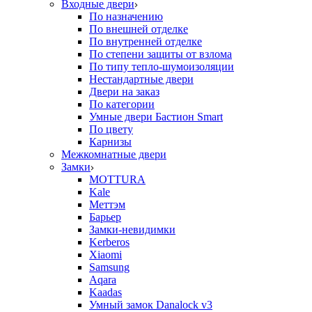
Входные двери
По назначению
По внешней отделке
По внутренней отделке
По степени защиты от взлома
По типу тепло-шумоизоляции
Нестандартные двери
Двери на заказ
По категории
Умные двери Бастион Smart
По цвету
Карнизы
Межкомнатные двери
Замки
MOTTURA
Kale
Меттэм
Барьер
Замки-невидимки
Kerberos
Xiaomi
Samsung
Aqara
Kaadas
Умный замок Danalock v3