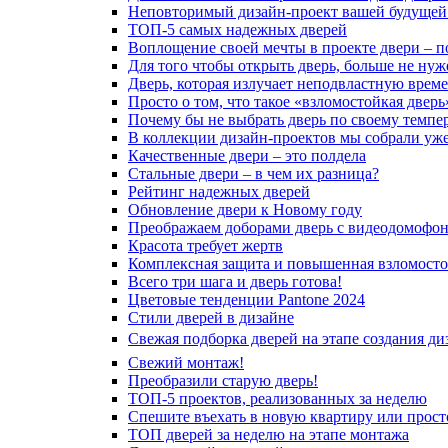
Неповторимый дизайн-проект вашей будущей
ТОП-5 самых надежных дверей
Воплощение своей мечты в проекте двери – п
Для того чтобы открыть дверь, больше не нуж
Дверь, которая излучает неподвластную врем
Просто о том, что такое «взломостойкая дверь
Почему бы не выбрать дверь по своему темпе
В коллекции дизайн-проектов мы собрали уж
Качественные двери – это полдела
Стальные двери – в чем их разница?
Рейтинг надежных дверей
Обновление двери к Новому году
Преображаем доборами дверь с видеодомофо
Красота требует жертв
Комплексная защита и повышенная взломосто
Всего три шага и дверь готова!
Цветовые тенденции Pantone 2024
Стили дверей в дизайне
Свежая подборка дверей на этапе создания ди
Свежий монтаж!
Преобразили старую дверь!
ТОП-5 проектов, реализованных за неделю
Спешите въехать в новую квартиру или просто
ТОП дверей за неделю на этапе монтажа