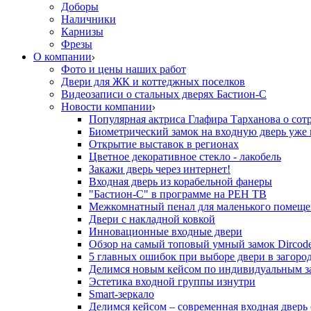
Доборы
Наличники
Карнизы
Фрезы
О компании
Фото и цены наших работ
Двери для ЖК и коттеджных поселков
Видеозаписи о стальных дверях Бастион-С
Новости компании
Популярная актриса Глафира Тарханова о сот
Биометрический замок на входную дверь уже 
Открытие выставок в регионах
Цветное декоративное стекло - лакобель
Закажи дверь через интернет!
Входная дверь из корабельной фанеры
"Бастион-С" в программе на РЕН ТВ
Межкомнатный пенал для маленького помеще
Двери с накладной ковкой
Инновационные входные двери
Обзор на самый топовый умный замок Dircod
5 главных ошибок при выборе двери в загор
Делимся новым кейсом по индивидуальным з
Эстетика входной группы изнутри
Smart-зеркало
Делимся кейсом – современная входная дверь