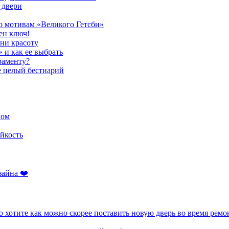
 двери
о мотивам «Великого Гетсби»
ен ключ!
ени красоту
» и как ее выбрать
раменту?
е целый бестиарий
ном
йкость
зайна ❤️
 хотите как можно скорее поставить новую дверь во время ремо