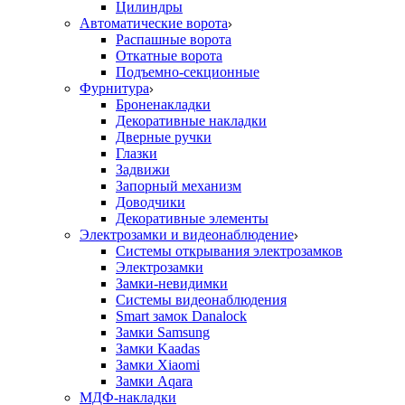
Цилиндры
Автоматические ворота
Распашные ворота
Откатные ворота
Подъемно-секционные
Фурнитура
Броненакладки
Декоративные накладки
Дверные ручки
Глазки
Задвижи
Запорный механизм
Доводчики
Декоративные элементы
Электрозамки и видеонаблюдение
Системы открывания электрозамков
Электрозамки
Замки-невидимки
Системы видеонаблюдения
Smart замок Danalock
Замки Samsung
Замки Kaadas
Замки Xiaomi
Замки Aqara
МДФ-накладки