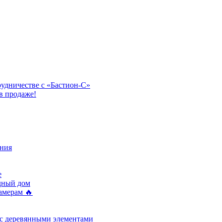
рудничестве с «Бастион-С»
в продаже!
ния
e
одный дом
амерам 🔥
 с деревянными элементами