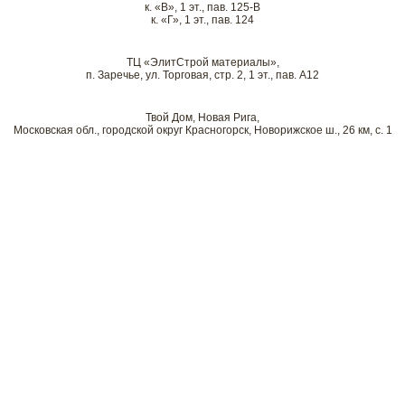
к. «В», 1 эт., пав. 125-В
к. «Г», 1 эт., пав. 124
ТЦ «ЭлитСтрой материалы»,
п. Заречье, ул. Торговая, стр. 2, 1 эт., пав. А12
Твой Дом, Новая Рига,
Московская обл., городской округ Красногорск, Новорижское ш., 26 км, с. 1