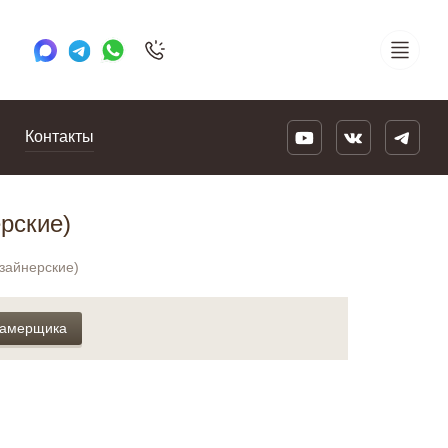
+7 495 505 78 88
24/7
Контакты
рские)
изайнерские)
замерщика