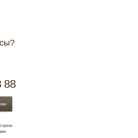
осы?
8 88
рам
встрече
ами.