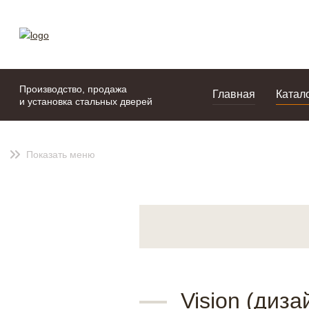
моя подборка
портфолио
Производство, продажа
Главная
Катал
и установка стальных дверей
Показать меню
Vision (диза