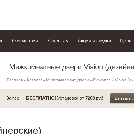
дизайнерам
салоны
ог
О компании
Клиентам
Акции и скидки
Цены
Межкомнатные двери Vision (дизайне
Главная
Каталог
Межкомнатные двери
Provance
Vision (д
Замер —
БЕСПЛАТНО
! Установка от
7200
руб.
Вызвать 
йнерские)