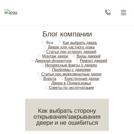
Блог компании
Все
Как выбрать дверь
Двери для частного дома
Статьи про отделку дверей
Монтаж двери
Виды дверей
Дверная фурнитура
Ремонт дверей
Интересные факты о дверях
Проблемы с дверями
Статьи про межкомнатные двери
Ворота
Конструкция двери
Двери в Подмосковье
Cоветы по эксплуатации
Как выбрать сторону
открывания/закрывания
двери и не ошибиться