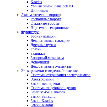
Kaadas
Умный замок Danalock v3
Цилиндры
Автоматические ворота
Распашные ворота
Откатные ворота
Подъемно-секционные
Фурнитура
Броненакладки
Декоративные накладки
Дверные ручки
Глазки
Задвижи
Запорный механизм
Доводчики
Декоративные элементы
Электрозамки и видеонаблюдение
Системы открывания электрозамков
Электрозамки
Замки-невидимки
Системы видеонаблюдения
Smart замок Danalock
Замки Samsung
Замки Kaadas
Замки Xiaomi