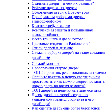
Стальные двери – в чем их разница?
Рейтинг надежных дверей
Обновление двери к Новому году
Преображаем доборами дверь с
видеодомофоном
Красота требует жертв
Комплексная защита и повышенная
взломостойкость
Всего три шага и дверь готова!
Цветовые тенденции Pantone 2024
Стили дверей в дизайне
Свежая подборка дверей на этапе создания
дизайна ❤️
Свежий монтаж!
Преобразили старую дверь!
ТОП-5 проектов, реализованных за неделю
Спешите въехать в новую квартиру или
просто хотите как можно скорее поставить
новую дверь во время ремонта?
ТОП дверей за неделю на этапе монтажа
Дверь, дизайн которой создан по
уникальному замыслу клиента и его
дизайнера!
Как сделать дверь ещё более безопасной?