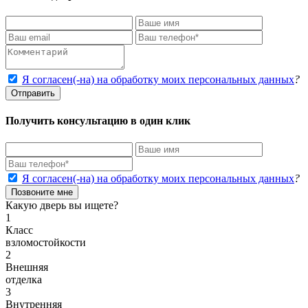
Я согласен(-на) на обработку моих персональных данных
?
Отправить
Получить консультацию в один клик
Я согласен(-на) на обработку моих персональных данных
?
Позвоните мне
Какую дверь вы ищете?
1
Класс
взломостойкости
2
Внешняя
отделка
3
Внутренняя