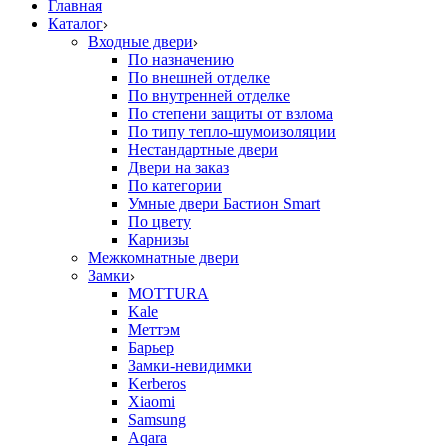
Главная
Каталог
Входные двери
По назначению
По внешней отделке
По внутренней отделке
По степени защиты от взлома
По типу тепло-шумоизоляции
Нестандартные двери
Двери на заказ
По категории
Умные двери Бастион Smart
По цвету
Карнизы
Межкомнатные двери
Замки
MOTTURA
Kale
Меттэм
Барьер
Замки-невидимки
Kerberos
Xiaomi
Samsung
Aqara