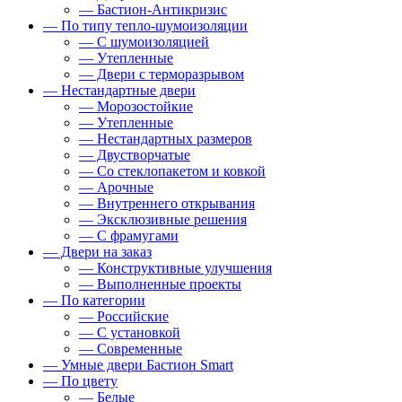
— Бастион-Антикризис
— По типу тепло-шумоизоляции
— С шумоизоляцией
— Утепленные
— Двери с терморазрывом
— Нестандартные двери
— Морозостойкие
— Утепленные
— Нестандартных размеров
— Двустворчатые
— Со стеклопакетом и ковкой
— Арочные
— Внутреннего открывания
— Эксклюзивные решения
— С фрамугами
— Двери на заказ
— Конструктивные улучшения
— Выполненные проекты
— По категории
— Российские
— С установкой
— Современные
— Умные двери Бастион Smart
— По цвету
— Белые