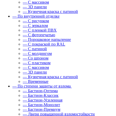
— С массивом
— 3D панели
— Кузнечная краска с патиной
— По внутренней отделке
— С рисунком
— С зеркалом
— С пленкой ПВХ
— С фотопечатью
— Порошковое напыление
— С покраской по RAL
— С патиной
— С молдингом
— Со шпоном
— С пластиком
— С массивом
— 3D панели
— Кузнечная краска с патиной
— Временные
— По степени защиты от взлома
— Бастион-Оптима
— Бастион-Классик
— Бастион-Усиленная
— Бастион-Монолит
— Бастион-Премиум
— Двери повышенной взломостойкости