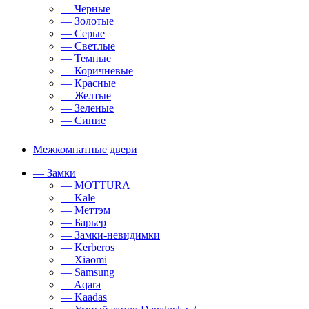
— Черные
— Золотые
— Серые
— Светлые
— Темные
— Коричневые
— Красные
— Желтые
— Зеленые
— Синие
Межкомнатные двери
— Замки
— MOTTURA
— Kale
— Меттэм
— Барьер
— Замки-невидимки
— Kerberos
— Xiaomi
— Samsung
— Aqara
— Kaadas