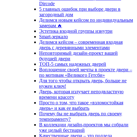
Dircode
5 главных ошибок при выборе двери в
загородный дом
Делимся новым кейсом по индивидуальным
замерам 🔥
Эстетика входной группы изнутри
Smart-зеркало
Делимся кейсом – современная входная
дверь с деревянными элементами
Неповторимый дизайн-проект вашей
будущей двери
ТОП-5 самых надежных дверей
Воплощение своей мечты в проекте двери –
по мотивам «Великого Гетсби»
Для того чтобы открыть дверь, больше не
нужен ключ!
Дверь, которая излучает неподвластную
времени красоту
Просто о том, что такое «взломостойкая
дверь» и как ее выбрать
Почему бы не выбрать дверь по своему
темпераменту?
В коллекции дизайн-проектов мы собрали
уже целый бестиарий
Качественные двери – это полдела