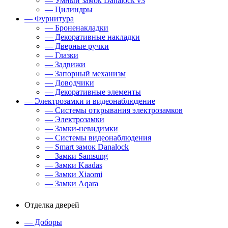
— Умный замок Danalock v3
— Цилиндры
— Фурнитура
— Броненакладки
— Декоративные накладки
— Дверные ручки
— Глазки
— Задвижи
— Запорный механизм
— Доводчики
— Декоративные элементы
— Электрозамки и видеонаблюдение
— Системы открывания электрозамков
— Электрозамки
— Замки-невидимки
— Системы видеонаблюдения
— Smart замок Danalock
— Замки Samsung
— Замки Kaadas
— Замки Xiaomi
— Замки Aqara
Отделка дверей
— Доборы