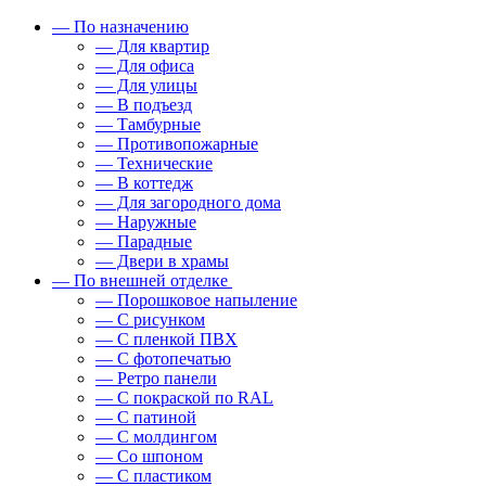
— По назначению
— Для квартир
— Для офиса
— Для улицы
— В подъезд
— Тамбурные
— Противопожарные
— Технические
— В коттедж
— Для загородного дома
— Наружные
— Парадные
— Двери в храмы
— По внешней отделке
— Порошковое напыление
— С рисунком
— С пленкой ПВХ
— С фотопечатью
— Ретро панели
— С покраской по RAL
— С патиной
— С молдингом
— Со шпоном
— С пластиком