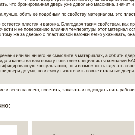
ать, что бронированная дверь уже довольно массивна, значит и
а лучше, обить её подобным по свойству материалом, это пласт
остаётся пластик и вагонка. Благодаря таким свойствам, как пр
орючести и не повержению влияния температуры этот материал о
к тому же за дверью с пластиковой вагонки легко ухаживать, она
времени или вы ничего не смыслите в материалах, а оббить дверь
вида и качества вам помогут опытные специалисты компании Б
алифицированную консультацию, но и возможность сделать сво
ши двери до ума, но и смогут изготовить новые стальные двери.
е и всего на всего, посетить, заказать и подождать пять рабочи
сно: