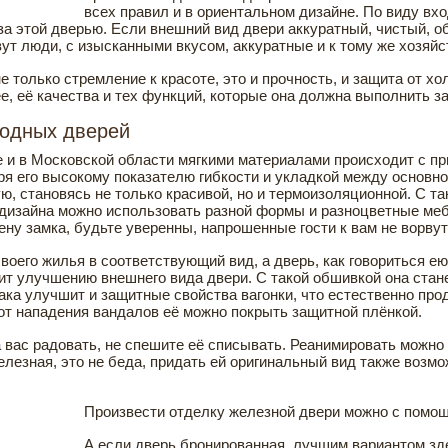
всех правил и в ориентальном дизайне. По виду вх
за этой дверью. Если внешний вид двери аккуратный, чистый, 
вут люди, с изысканными вкусом, аккуратные и к тому же хозяй
е только стремление к красоте, это и прочность, и защита от х
ее, её качества и тех функций, которые она должна выполнить з
ходных дверей
и в Московской области мягкими материалами происходит с пр
ря его высокому показателю гибкости и укладкой между основно
ю, становясь не только красивой, но и термоизоляционной. С т
о дизайна можно использовать разной формы и разноцветные ме
ну замка, будьте уверенны, напрошенные гости к вам не ворвут
своего жилья в соответствующий вид, а дверь, как говориться 
жит улучшению внешнего вида двери. С такой обшивкой она стан
ка улучшит и защитные свойства вагонки, что естественно прод
от нападения вандалов её можно покрыть защитной плёнкой.
 вас радовать, не спешите её списывать. Реанимировать можно 
лезная, это не беда, придать ей оригинальный вид также возмож
Произвести отделку железной двери можно с помощ
А если дверь бронированная, лучшим вариантом зд