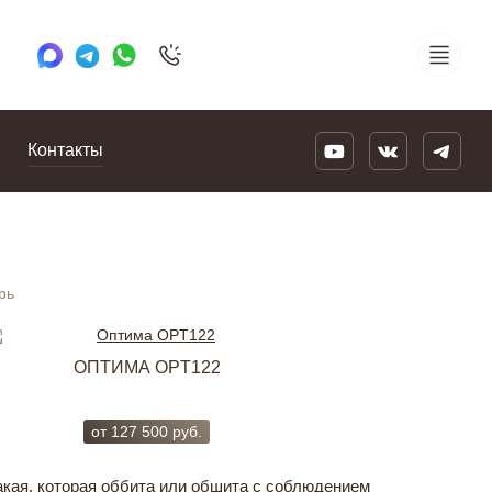
+7 495 505 78 88
24/7
Контакты
рь
ОПТИМА OPT122
ПРЕМИУМ 
от
127 500
руб.
от
279 0
акая, которая оббита или обшита с соблюдением