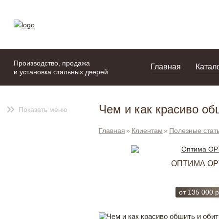
моя подборка
портфолио
Производство, продажа
Главная
Катал
и установка стальных дверей
Чем и как красиво об
Показать меню
Главная
Клиентам
Полезные стат
УСИЛЕННАЯ USIL034
ОПТИМА OP
от
221 500
руб.
от
135 000
р