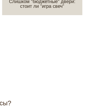
Слишком "бюджетные" двери:
стоит ли "игра свеч"
осы?