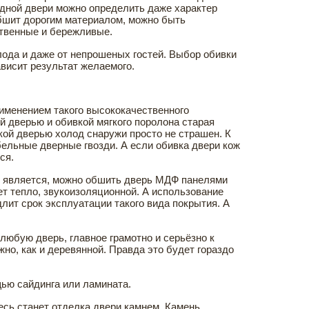
одной двери можно определить даже характер
обшит дорогим материалом, можно быть
ственные и бережливые.
олода и даже от непрошеных гостей. Выбор обивки
ависит результат желаемого.
именением такого высококачественного
й дверью и обивкой мягкого поролона старая
акой дверью холод снаружи просто не страшен. К
бельные дверные гвозди. А если обивка двери кож
ся.
ею является, можно обшить дверь МДФ панелями
ет тепло, звукоизоляционной. А использование
лит срок эксплуатации такого вида покрытия. А
любую дверь, главное грамотно и серьёзно к
но, как и деревянной. Правда это будет гораздо
ью сайдинга или ламината.
есь станет отделка двери камнем. Камень