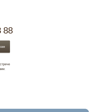
8 88
рам
встрече
ами.