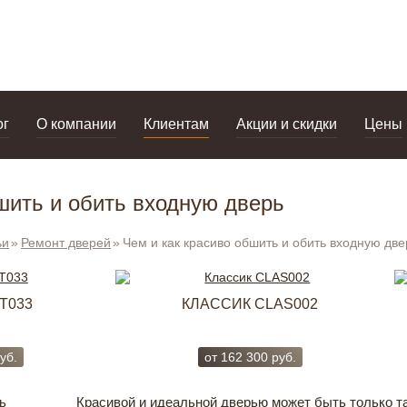
дизайнерам
салоны
ог
О компании
Клиентам
Акции и скидки
Цены
шить и обить входную дверь
ьи
Ремонт дверей
Чем и как красиво обшить и обить входную две
T033
КЛАССИК CLAS002
уб.
от
162 300
руб.
Красивой и идеальной дверью может быть только т