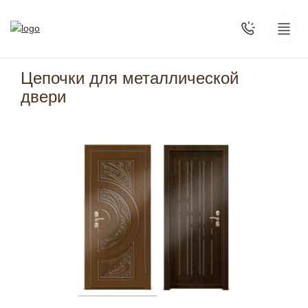
Цепочки для металлической
двери
PT081
МОНОЛ
0
2
руб.
от