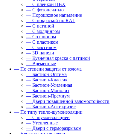
— С пленкой ПВХ
— С фотопечатью
— Порошковое напыление
— С покраской по RAL
— С патиной
— С молдингом
— Со шпоном
— С пластиком
— С массивом
— 3D панели
— Кузнечная краска с патиной
— Временные
— По степени защиты от взлома
— Бастион-Оптима
— Бастион-Классик
— Бастион-Усиленная
— Бастион-Монолит
— Бастион-Премиум
— Двери повышенной взломостойкости
— Бастион-Антикризис
— По типу тепло-шумоизоляции
— С шумоизоляцией
— Утепленные
— Двери с терморазрывом
— Нестандартные двери