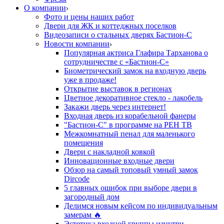
О компании
Фото и цены наших работ
Двери для ЖК и коттеджных поселков
Видеозаписи о стальных дверях Бастион-С
Новости компании
Популярная актриса Глафира Тарханова о
сотрудничестве с «Бастион-С»
Биометрический замок на входную дверь
уже в продаже!
Открытие выставок в регионах
Цветное декоративное стекло - лакобель
Закажи дверь через интернет!
Входная дверь из корабельной фанеры
"Бастион-С" в программе на РЕН ТВ
Межкомнатный пенал для маленького
помещения
Двери с накладной ковкой
Инновационные входные двери
Обзор на самый топовый умный замок
Dircode
5 главных ошибок при выборе двери в
загородный дом
Делимся новым кейсом по индивидуальным
замерам 🔥
Эстетика входной группы изнутри