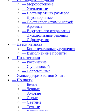
— Морозостойкие
— Утепленные
— Нестандартных размеров
— Двустворчатые
— Со стеклопакетом и ковкой
— Арочные
— Внутреннего открывания
— Эксклюзивные решения
— С фрамугами
— Двери на заказ
— Конструктивные улучшения
— Выполненные проекты
— По категории
— Российские
— С установкой
— Современные
— Умные двери Бастион Smart
— По цвету
— Белые
— Черные
— Золотые
— Серые
— Светлые
— Темные