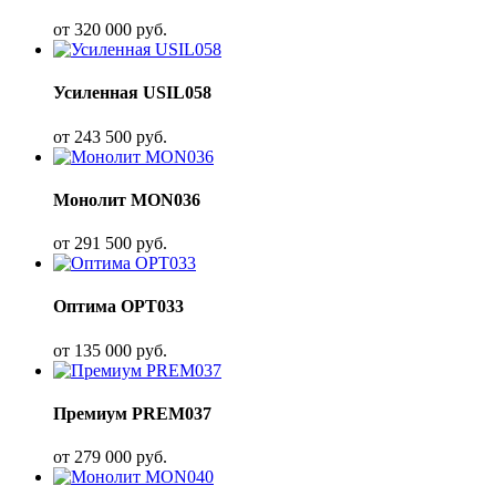
от
320 000
руб.
Усиленная USIL058
от
243 500
руб.
Монолит MON036
от
291 500
руб.
Оптима OPT033
от
135 000
руб.
Премиум PREM037
от
279 000
руб.