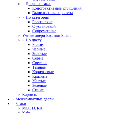
Двери на заказ
Конструктивные улучшения
Выполненные проекты
По категории
Российские
С установкой
Современные
Умные двери Бастион Smart
По цвету
Белые
Черные
Золотые
Серые
Светлые
Темные
Коричневые
Красные
Желтые
Зеленые
Синие
Карнизы
Межкомнатные двери
Замки
MOTTURA
Kale