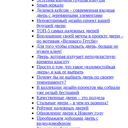
Smart-зеркало
Делимся кейсом – современная входная
дверь с деревянными элементами
Неповторимый дизайн-проект вашей
будущей двери
ТОП-5 самых надежных дверей
Воплощение своей мечты в проекте двери –
по мотивам «Великого Гетсби»
Для того чтобы открыть дверь, больше не
нужен ключ!
Дверь, которая излучает неподвластную
времени красоту
Просто о том, что такое «взломостойкая
дверь» и как ее выбрать
Почему бы не выбрать дверь по своему
темпераменту?
В коллекции дизайн-проектов мы собрали
уже целый бестиарий
Качественные двери – это полдела
Стальные двери – в чем их разница?
Рейтинг надежных дверей
Обновление двери к Новому году
Преображаем доборами дверь с
видеодомофоном