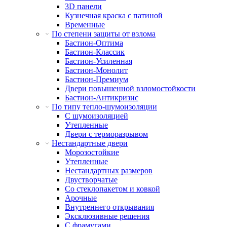
3D панели
Кузнечная краска с патиной
Временные
По степени защиты от взлома
Бастион-Оптима
Бастион-Классик
Бастион-Усиленная
Бастион-Монолит
Бастион-Премиум
Двери повышенной взломостойкости
Бастион-Антикризис
По типу тепло-шумоизоляции
С шумоизоляцией
Утепленные
Двери с терморазрывом
Нестандартные двери
Морозостойкие
Утепленные
Нестандартных размеров
Двустворчатые
Со стеклопакетом и ковкой
Арочные
Внутреннего открывания
Эксклюзивные решения
С фрамугами