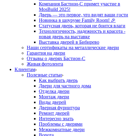
Компания Бастион-С примет участие в
MosBuild 2025!
Дверь — это первое, что видят ваши гости
Новинка в шоуруме Family Room! 🎉
Статусная дверь, которая не боится влаги
Технологичность, надежность и красота -
новая дверь на выставке
Выставка дверей в Бибирево
Наши сертификаты на металлические двери
Гарантия на двери
Отзывы о дверях Бастион-С
Живая фотолента
Клиентам
Полезные статьи
Как выбрать дверь
Двери для частного дома
Отделка двери
Монтаж двери
Виды дверей
Дверная фурнитура
Ремонт дверей
Интересно знать
Проблемы с дверями
Межкомнатные двери
Ворота