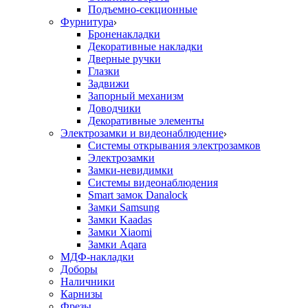
Подъемно-секционные
Фурнитура
Броненакладки
Декоративные накладки
Дверные ручки
Глазки
Задвижи
Запорный механизм
Доводчики
Декоративные элементы
Электрозамки и видеонаблюдение
Системы открывания электрозамков
Электрозамки
Замки-невидимки
Системы видеонаблюдения
Smart замок Danalock
Замки Samsung
Замки Kaadas
Замки Xiaomi
Замки Aqara
МДФ-накладки
Доборы
Наличники
Карнизы
Фрезы