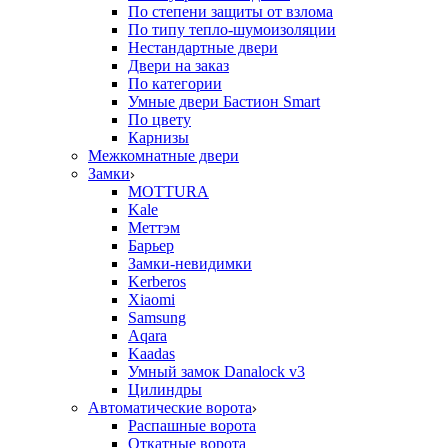
По степени защиты от взлома
По типу тепло-шумоизоляции
Нестандартные двери
Двери на заказ
По категории
Умные двери Бастион Smart
По цвету
Карнизы
Межкомнатные двери
Замки
MOTTURA
Kale
Меттэм
Барьер
Замки-невидимки
Kerberos
Xiaomi
Samsung
Aqara
Kaadas
Умный замок Danalock v3
Цилиндры
Автоматические ворота
Распашные ворота
Откатные ворота