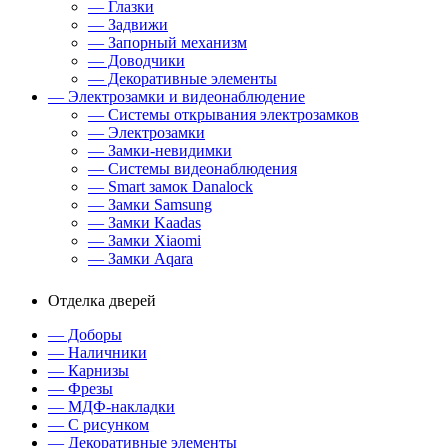
— Глазки
— Задвижи
— Запорный механизм
— Доводчики
— Декоративные элементы
— Электрозамки и видеонаблюдение
— Системы открывания электрозамков
— Электрозамки
— Замки-невидимки
— Системы видеонаблюдения
— Smart замок Danalock
— Замки Samsung
— Замки Kaadas
— Замки Xiaomi
— Замки Aqara
Отделка дверей
— Доборы
— Наличники
— Карнизы
— Фрезы
— МДФ-накладки
— С рисунком
— Декоративные элементы