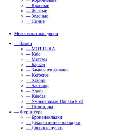
— Коричневые
— Красные
— Желтые
— Зеленые
— Синие
Межкомнатные двери
— Замки
— MOTTURA
— Kale
— Меттэм
— Барьер
— Замки-невидимки
— Kerberos
— Xiaomi
— Samsung
— Aqara
— Kaadas
— Умный замок Danalock v3
— Цилиндры
— Фурнитура
— Броненакладки
— Декоративные накладки
— Дверные ручки