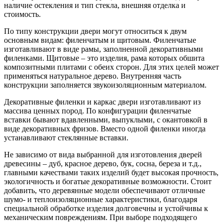
наличие остекления и тип стекла, внешняя отделка и
стоимость.
По типу конструкции двери могут относиться к двум
основным видам: филенчатым и щитовым. Филенчатые
изготавливают в виде рамы, заполненной декоративными
филенками. Щитовые – это изделия, рама которых обшита
композитными плитами с обеих сторон. Для этих целей может
применяться натуральное дерево. Внутренняя часть
конструкции заполняется звукоизоляционным материалом.
Декоративные филенки и каркас двери изготавливают из
массива ценных пород. По конфигурации филенчатые
вставки бывают вдавленными, выпуклыми, с окантовкой в
виде декоративных фризов. Вместо одной филенки иногда
устанавливают стеклянные вставки.
Не зависимо от вида выбранной для изготовления дверей
древесины – дуб, красное дерево, бук, сосна, береза и т.д.,
главными качествами таких изделий будет высокая прочность,
экологичность и богатые декоративные возможности. Стоит
добавить, что деревянные модели обеспечивают отличные
шумо- и теплоизоляционные характеристики, благодаря
специальной обработке изделия долговечны и устойчивы к
механическим повреждениям. При выборе подходящего