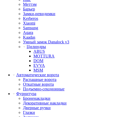
Меттэм
Барьер
Замки-невидимки
Kerberos
Xiaomi
Samsung
Aqara
Kaadas
Умный замок Danalock v3
Цилиндры
ABUS
MOTTURA
DOM
EVVA
MSM
Автоматические ворота
Распашные ворота
Откатные ворота
Подъемно-секционные
Фурнитура
Броненакладки
Декоративные накладки
Дверные ручки
Глазки