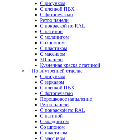
С рисунком
С пленкой ПВХ
С фотопечатью
Ретро панели
С покраской по RAL
С патиной
С молдингом
Со шпоном
С пластиком
С массивом
3D панели
Кузнечная краска с патиной
По внутренней отделке
С рисунком
С зеркалом
С пленкой ПВХ
С фотопечатью
Порошковое напыление
Ретро панели
С покраской по RAL
С патиной
С молдингом
Со шпоном
С пластиком
С массивом