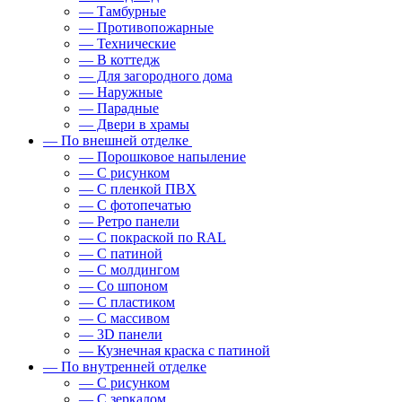
— Тамбурные
— Противопожарные
— Технические
— В коттедж
— Для загородного дома
— Наружные
— Парадные
— Двери в храмы
— По внешней отделке
— Порошковое напыление
— С рисунком
— С пленкой ПВХ
— С фотопечатью
— Ретро панели
— С покраской по RAL
— С патиной
— С молдингом
— Со шпоном
— С пластиком
— С массивом
— 3D панели
— Кузнечная краска с патиной
— По внутренней отделке
— С рисунком
— С зеркалом