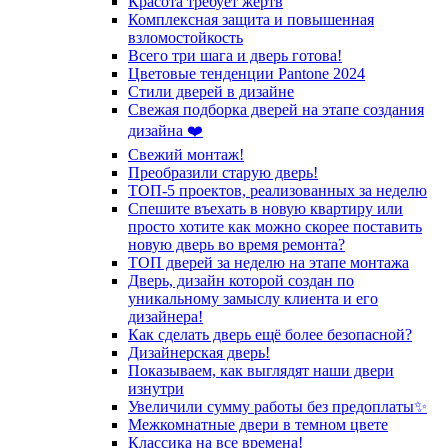
Красота требует жертв
Комплексная защита и повышенная
взломостойкость
Всего три шага и дверь готова!
Цветовые тенденции Pantone 2024
Стили дверей в дизайне
Свежая подборка дверей на этапе создания
дизайна ❤️
Свежий монтаж!
Преобразили старую дверь!
ТОП-5 проектов, реализованных за неделю
Спешите въехать в новую квартиру или
просто хотите как можно скорее поставить
новую дверь во время ремонта?
ТОП дверей за неделю на этапе монтажа
Дверь, дизайн которой создан по
уникальному замыслу клиента и его
дизайнера!
Как сделать дверь ещё более безопасной?
Дизайнерская дверь!
Показываем, как выглядят наши двери
изнутри
Увеличили сумму работы без предоплаты✨
Межкомнатные двери в темном цвете
Классика на все времена!