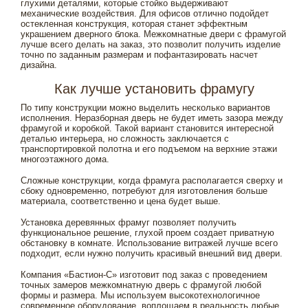
глухими деталями, которые стойко выдерживают
механические воздействия. Для офисов отлично подойдет
остекленная конструкция, которая станет эффектным
украшением дверного блока. Межкомнатные двери с фрамугой
лучше всего делать на заказ, это позволит получить изделие
точно по заданным размерам и пофантазировать насчет
дизайна.
Как лучше установить фрамугу
По типу конструкции можно выделить несколько вариантов
исполнения. Неразборная дверь не будет иметь зазора между
фрамугой и коробкой. Такой вариант становится интересной
деталью интерьера, но сложность заключается с
транспортировкой полотна и его подъемом на верхние этажи
многоэтажного дома.
Сложные конструкции, когда фрамуга располагается сверху и
сбоку одновременно, потребуют для изготовления больше
материала, соответственно и цена будет выше.
Установка деревянных фрамуг позволяет получить
функциональное решение, глухой проем создает приватную
обстановку в комнате. Использование витражей лучше всего
подходит, если нужно получить красивый внешний вид двери.
Компания «Бастион-С» изготовит под заказ с проведением
точных замеров межкомнатную дверь с фрамугой любой
формы и размера. Мы используем высокотехнологичное
современное оборудование, воплощаем в реальность любые