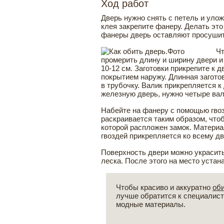
Ход работ
Дверь нужно снять с петель и уло
клея закрепите фанеру. Делать эт
фанеры дверь оставляют просушит
Чт
промерить длину и ширину двери и 
10-12 см. Заготовки прикрепите к
покрытием наружу. Длинная загото
в трубочку. Валик прикрепляется 
железную дверь, нужно четыре вал
Набейте на фанеру с помощью гвоз
раскраивается таким образом, чтоб
которой распложен замок. Материа
гвоздей прикрепляется ко всему д
Поверхность двери можно украсит
леска. После этого на место устан
Чтобы красиво и аккуратно
об
лучше обратится к специалист
модные материалы.