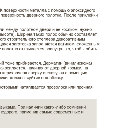
. К поверхности металла с помощью эпоксидного
 поверхность дверного полотна. После приклейки
ли между полотном двери и ее косяком, нужно
 высоте). Ширина таких полос обычно составляет
ного строительного степлера декоративным
ющаяся заготовка заполняется ватином, сложенным
 полотно открывается вовнутрь, то, чтобы обить
ый тоже прибивается. Дерматин (винилискожа)
акрепляется, начиная от дверной кромки, на
 «прихвачен» сверху и снизу, он с помощью
ики, должны «уйти» под обивку.
которыми натягивается проволока или прочная
авыками. При наличии каких-либо сомнений
недорого, применив самые современные и