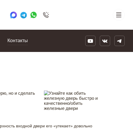
+7 495 505 78 88
24/7
Контакты
рю, но и сделать
рхность входной двери его «утекает» довольно