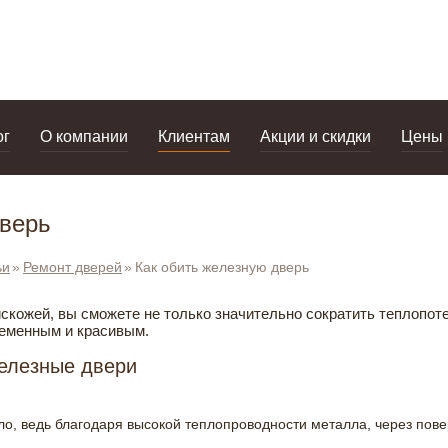
дизайнерам
салоны
ог
О компании
Клиентам
Акции и скидки
Цены
дверь
ьи
Ремонт дверей
Как обить железную дверь
кожей, вы сможете не только значительно сократить теплопоте
еменным и красивым.
железные двери
ло, ведь благодаря высокой теплопроводности металла, через пове