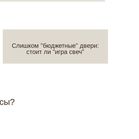
Слишком "бюджетные" двери:
стоит ли "игра свеч"
осы?