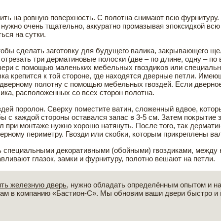
жить на ровную поверхность. С полотна снимают всю фурнитуру
о нужно очень тщательно, аккуратно промазывая эпоксидкой всю
ься на сутки.
обы сделать заготовку для будущего валика, закрывающего ще
отрезать три дерматиновые полоски (две – по длине, одну – по
 двери с помощью маленьких мебельных гвоздиков или специаль
вка крепится к той стороне, где находятся дверные петли. Име
к дверному полотну с помощью мебельных гвоздей. Если дверное
ика, расположенных со всех сторон полотна.
дей поролон. Сверху поместите ватин, сложенный вдвое, котор
ы с каждой стороны оставался запас в 3-5 см. Затем покрытие з
л при монтаже нужно хорошо натянуть. После того, так дерматин
верному периметру. Гвозди или скобки, которым прикреплены вал
ь специальными декоративными (обойными) гвоздиками, между 
авливают глазок, замки и фурнитуру, полотно вешают на петли.
ить железную дверь
, нужно обладать определённым опытом и н
ам в компанию «Бастион-С». Мы обновим ваши двери быстро и 