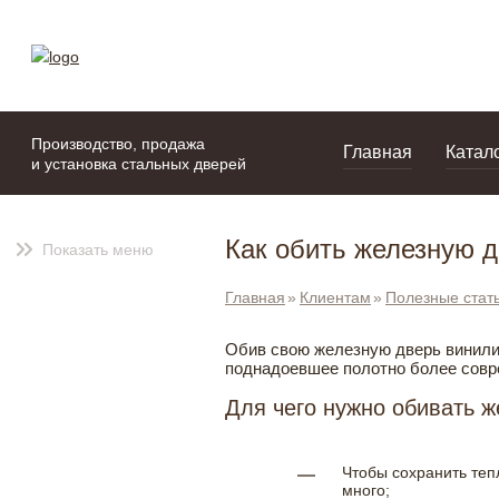
моя подборка
портфолио
Производство, продажа
Главная
Катал
и установка стальных дверей
Как обить железную 
Показать меню
Главная
Клиентам
Полезные стат
Обив свою железную дверь винилис
поднадоевшее полотно более совр
Для чего нужно обивать 
Чтобы сохранить теп
много;