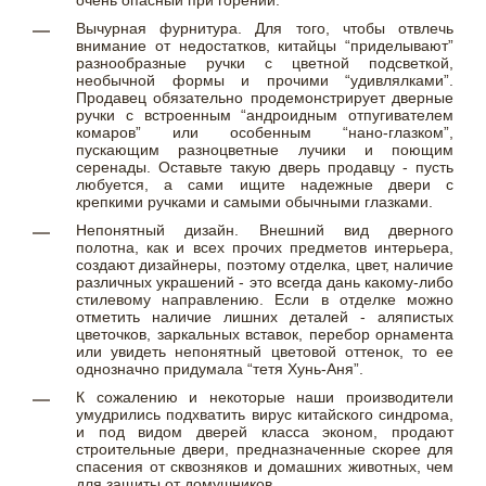
очень опасный при горении.
Вычурная фурнитура. Для того, чтобы отвлечь
внимание от недостатков, китайцы “приделывают”
разнообразные ручки с цветной подсветкой,
необычной формы и прочими “удивлялками”.
Продавец обязательно продемонстрирует дверные
ручки с встроенным “андроидным отпугивателем
комаров” или особенным “нано-глазком”,
пускающим разноцветные лучики и поющим
серенады. Оставьте такую дверь продавцу - пусть
любуется, а сами ищите надежные двери с
крепкими ручками и самыми обычными глазками.
Непонятный дизайн. Внешний вид дверного
полотна, как и всех прочих предметов интерьера,
создают дизайнеры, поэтому отделка, цвет, наличие
различных украшений - это всегда дань какому-либо
стилевому направлению. Если в отделке можно
отметить наличие лишних деталей - аляпистых
цветочков, заркальных вставок, перебор орнамента
или увидеть непонятный цветовой оттенок, то ее
однозначно придумала “тетя Хунь-Аня”.
К сожалению и некоторые наши производители
умудрились подхватить вирус китайского синдрома,
и под видом дверей класса эконом, продают
строительные двери, предназначенные скорее для
спасения от сквозняков и домашних животных, чем
для защиты от домушников.