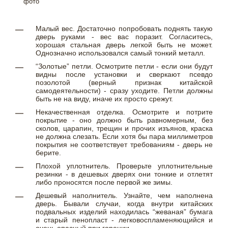
Малый вес. Достаточно попробовать поднять такую
дверь руками - вес вас поразит. Согласитесь,
хорошая стальная дверь легкой быть не может.
Однозначно использовался самый тонкий металл.
“Золотые” петли. Осмотрите петли - если они будут
видны после установки и сверкают псевдо
позолотой (верный признак китайской
самодеятельности) - сразу уходите. Петли должны
быть не на виду, иначе их просто срежут.
Некачественная отделка. Осмотрите и потрите
покрытие - оно должно быть равномерным, без
сколов, царапин, трещин и прочих изъянов, краска
не должна слезать. Если хотя бы пара миллиметров
покрытия не соответствует требованиям - дверь не
берите.
Плохой уплотнитель. Проверьте уплотнительные
резинки - в дешевых дверях они тонкие и отлетят
либо проносятся после первой же зимы.
Дешевый наполнитель. Узнайте, чем наполнена
дверь. Бывали случаи, когда внутри китайских
подвальных изделий находилась “жеваная” бумага
и старый пенопласт - легковоспламеняющийся и