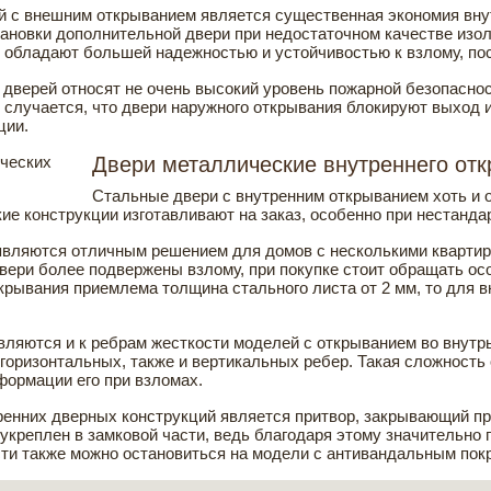
с внешним открыванием является существенная экономия внутр
тановки дополнительной двери при недостаточном качестве изол
 обладают большей надежностью и устойчивостью к взлому, поск
дверей относят не очень высокий уровень пожарной безопаснос
 случается, что двери наружного открывания блокируют выход и
ции.
Двери металлические внутреннего от
Стальные двери с внутренним открыванием хоть и 
кие конструкции изготавливают на заказ, особенно при нестанд
являются отличным решением для домов с несколькими квартира
 двери более подвержены взлому, при покупке стоит обращать о
крывания приемлема толщина стального листа от 2 мм, то для 
ляются и к ребрам жесткости моделей с открыванием во внутрь
горизонтальных, также и вертикальных ребер. Такая сложност
формации его при взломах.
енних дверных конструкций является притвор, закрывающий пр
укреплен в замковой части, ведь благодаря этому значительно
ти также можно остановиться на модели с антивандальным пок