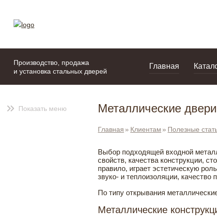
моя подборка
портфолио
Производство, продажа
Главная
Катал
и установка стальных дверей
Металлические двери
Показать меню
Главная
Клиентам
Полезные стат
Выбор подходящей входной металл
свойств, качества конструкции, ст
правило, играет эстетическую рол
звуко- и теплоизоляции, качество 
По типу открывания металлические
Металлические конструкц