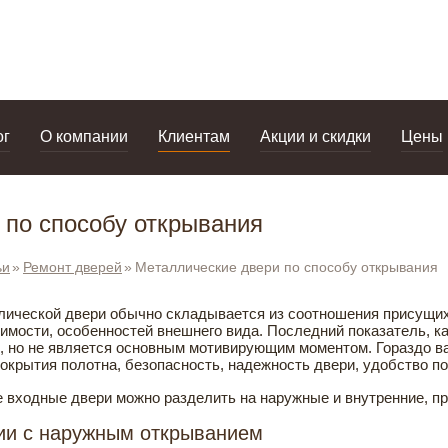
дизайнерам
салоны
ог
О компании
Клиентам
Акции и скидки
Цены
 по способу открывания
ьи
Ремонт дверей
Металлические двери по способу открывания
ической двери обычно складывается из соотношения присущих
оимости, особенностей внешнего вида. Последний показатель, к
ь, но не является основным мотивирующим моментом. Гораздо в
покрытия полотна, безопасность, надежность двери, удобство п
 входные двери можно разделить на наружные и внутренние, пр
ии с наружным открыванием