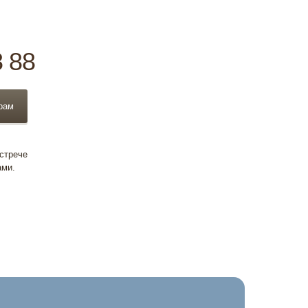
8 88
рам
встрече
ами.