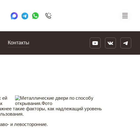
+7 495 505 78 88
24/7
Контакты
 ей
ак
ажнее такие факторы, как надлежащий уровень
ользования.
аво- и левосторонние.