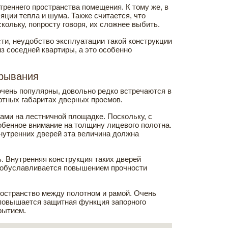
еннего пространства помещения. К тому же, в
яции тепла и шума. Также считается, что
ольку, попросту говоря, их сложнее выбить.
ти, неудобство эксплуатации такой конструкции
з соседней квартиры, а это особенно
крывания
очень популярны, довольно редко встречаются в
артных габаритах дверных проемов.
ми на лестничной площадке. Поскольку, с
собенное внимание на толщину лицевого полотна.
внутренних дверей эта величина должна
. Внутренняя конструкция таких дверей
ь обуславливается повышением прочности
остранство между полотном и рамой. Очень
 повышается защитная функция запорного
рытием.