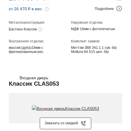
от 26 470 ₽ в мес.
Подробнее
Металлоконструкция:
Наружная отделка:
МДФ 16мм с фотопечатью
Бастион Классик
Внутренняя отделка:
Комплект замков:
массив (дуба)18мм с
Меттэм ЗВ8 341.1.1 сув. б/р
фрезерованным рис.
Mottura 84.515 цил. б/р
Входная дверь
Классик CLAS053
Заказать со скидкой