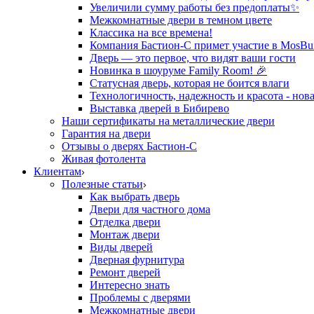
Увеличили сумму работы без предоплаты✨
Межкомнатные двери в темном цвете
Классика на все времена!
Компания Бастион-С примет участие в MosBui
Дверь — это первое, что видят ваши гости
Новинка в шоуруме Family Room! 🎉
Статусная дверь, которая не боится влаги
Технологичность, надежность и красота - нова
Выставка дверей в Бибирево
Наши сертификаты на металлические двери
Гарантия на двери
Отзывы о дверях Бастион-С
Живая фотолента
Клиентам
Полезные статьи
Как выбрать дверь
Двери для частного дома
Отделка двери
Монтаж двери
Виды дверей
Дверная фурнитура
Ремонт дверей
Интересно знать
Проблемы с дверями
Межкомнатные двери