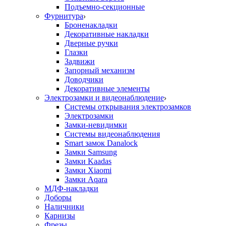
Подъемно-секционные
Фурнитура
Броненакладки
Декоративные накладки
Дверные ручки
Глазки
Задвижи
Запорный механизм
Доводчики
Декоративные элементы
Электрозамки и видеонаблюдение
Системы открывания электрозамков
Электрозамки
Замки-невидимки
Системы видеонаблюдения
Smart замок Danalock
Замки Samsung
Замки Kaadas
Замки Xiaomi
Замки Aqara
МДФ-накладки
Доборы
Наличники
Карнизы
Фрезы