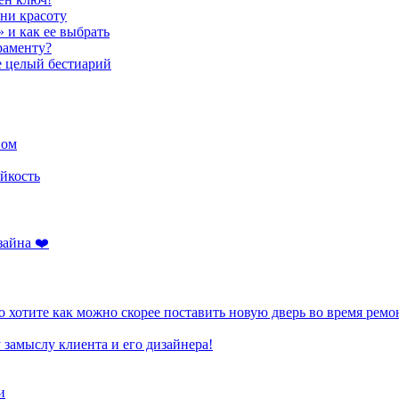
ени красоту
» и как ее выбрать
раменту?
е целый бестиарий
ном
йкость
зайна ❤️
 хотите как можно скорее поставить новую дверь во время ремо
 замыслу клиента и его дизайнера!
и