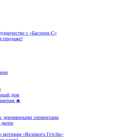
рудничестве с «Бастион-С»
в продаже!
ния
e
одный дом
амерам 🔥
 с деревянными элементами
 двери
о мотивам «Великого Гетсби»
ен ключ!