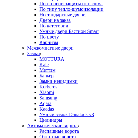
По степени защиты от взлома
По типу тепло-шумоизоляции
Нестандартные двери
Двери на заказ
По категории
Умные двери Бастион Smart
По цвету
Карнизы
Межкомнатные двери
Замки
MOTTURA
Kale
Меттэм
Барьер
Замки-невидимки
Kerberos
Xiaomi
Samsung
Aqara
Kaadas
Умный замок Danalock v3
Цилиндры
Автоматические ворота
Распашные ворота
Откатные ворота