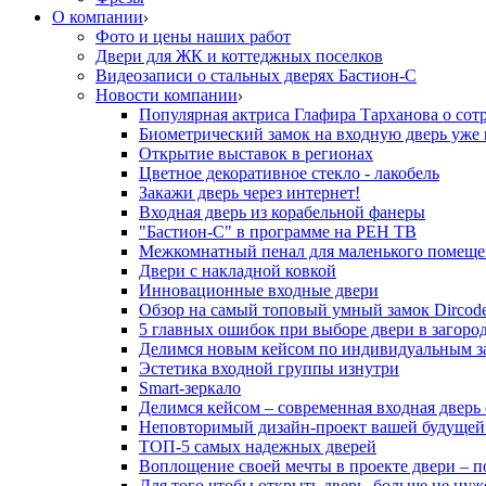
О компании
Фото и цены наших работ
Двери для ЖК и коттеджных поселков
Видеозаписи о стальных дверях Бастион-С
Новости компании
Популярная актриса Глафира Тарханова о сот
Биометрический замок на входную дверь уже 
Открытие выставок в регионах
Цветное декоративное стекло - лакобель
Закажи дверь через интернет!
Входная дверь из корабельной фанеры
"Бастион-С" в программе на РЕН ТВ
Межкомнатный пенал для маленького помеще
Двери с накладной ковкой
Инновационные входные двери
Обзор на самый топовый умный замок Dircod
5 главных ошибок при выборе двери в загор
Делимся новым кейсом по индивидуальным з
Эстетика входной группы изнутри
Smart-зеркало
Делимся кейсом – современная входная дверь
Неповторимый дизайн-проект вашей будущей
ТОП-5 самых надежных дверей
Воплощение своей мечты в проекте двери – п
Для того чтобы открыть дверь, больше не нуж