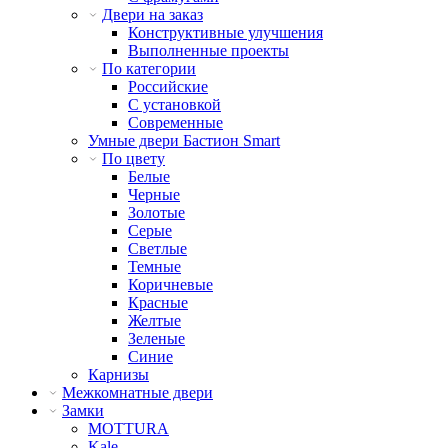
Двери на заказ
Конструктивные улучшения
Выполненные проекты
По категории
Российские
С установкой
Современные
Умные двери Бастион Smart
По цвету
Белые
Черные
Золотые
Серые
Светлые
Темные
Коричневые
Красные
Желтые
Зеленые
Синие
Карнизы
Межкомнатные двери
Замки
MOTTURA
Kale