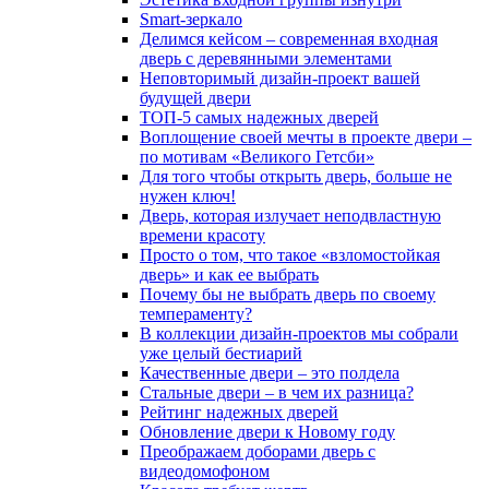
Smart-зеркало
Делимся кейсом – современная входная
дверь с деревянными элементами
Неповторимый дизайн-проект вашей
будущей двери
ТОП-5 самых надежных дверей
Воплощение своей мечты в проекте двери –
по мотивам «Великого Гетсби»
Для того чтобы открыть дверь, больше не
нужен ключ!
Дверь, которая излучает неподвластную
времени красоту
Просто о том, что такое «взломостойкая
дверь» и как ее выбрать
Почему бы не выбрать дверь по своему
темпераменту?
В коллекции дизайн-проектов мы собрали
уже целый бестиарий
Качественные двери – это полдела
Стальные двери – в чем их разница?
Рейтинг надежных дверей
Обновление двери к Новому году
Преображаем доборами дверь с
видеодомофоном