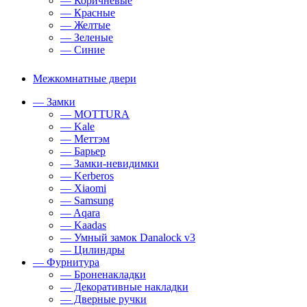
— Коричневые
— Красные
— Желтые
— Зеленые
— Синие
Межкомнатные двери
— Замки
— MOTTURA
— Kale
— Меттэм
— Барьер
— Замки-невидимки
— Kerberos
— Xiaomi
— Samsung
— Aqara
— Kaadas
— Умный замок Danalock v3
— Цилиндры
— Фурнитура
— Броненакладки
— Декоративные накладки
— Дверные ручки