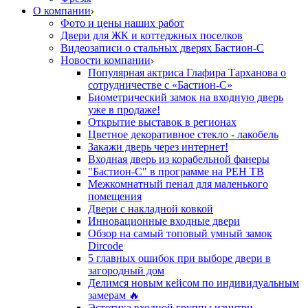
О компании
Фото и цены наших работ
Двери для ЖК и коттеджных поселков
Видеозаписи о стальных дверях Бастион-С
Новости компании
Популярная актриса Глафира Тарханова о
сотрудничестве с «Бастион-С»
Биометрический замок на входную дверь
уже в продаже!
Открытие выставок в регионах
Цветное декоративное стекло - лакобель
Закажи дверь через интернет!
Входная дверь из корабельной фанеры
"Бастион-С" в программе на РЕН ТВ
Межкомнатный пенал для маленького
помещения
Двери с накладной ковкой
Инновационные входные двери
Обзор на самый топовый умный замок
Dircode
5 главных ошибок при выборе двери в
загородный дом
Делимся новым кейсом по индивидуальным
замерам 🔥
Эстетика входной группы изнутри