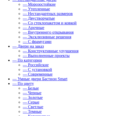
— Морозостойкие
— Утепленные
— Нестандартных размеров
— Двустворчатые
— Со стеклопакетом и ковкой
— Арочные
— Внутреннего открывания
— Эксклюзивные решения
— С фрамугами
— Двери на заказ
— Конструктивные улучшения
— Выполненные проекты
— По категории
— Российские
— С установкой
— Современные
— Умные двери Бастион Smart
— По цвету
— Белые
— Черные
— Золотые
— Серые
— Светлые
— Темные