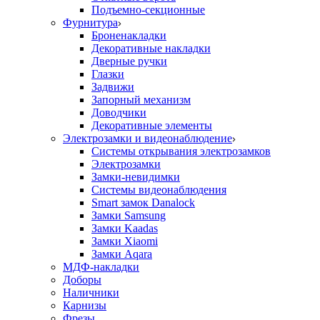
Подъемно-секционные
Фурнитура
Броненакладки
Декоративные накладки
Дверные ручки
Глазки
Задвижи
Запорный механизм
Доводчики
Декоративные элементы
Электрозамки и видеонаблюдение
Системы открывания электрозамков
Электрозамки
Замки-невидимки
Системы видеонаблюдения
Smart замок Danalock
Замки Samsung
Замки Kaadas
Замки Xiaomi
Замки Aqara
МДФ-накладки
Доборы
Наличники
Карнизы
Фрезы