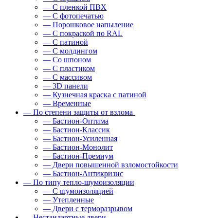
— С пленкой ПВХ
— С фотопечатью
— Порошковое напыление
— С покраской по RAL
— С патиной
— С молдингом
— Со шпоном
— С пластиком
— С массивом
— 3D панели
— Кузнечная краска с патиной
— Временные
— По степени защиты от взлома
— Бастион-Оптима
— Бастион-Классик
— Бастион-Усиленная
— Бастион-Монолит
— Бастион-Премиум
— Двери повышенной взломостойкости
— Бастион-Антикризис
— По типу тепло-шумоизоляции
— С шумоизоляцией
— Утепленные
— Двери с терморазрывом
— Нестандартные двери