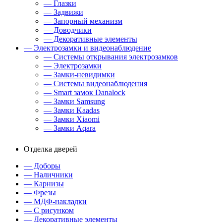
— Глазки
— Задвижи
— Запорный механизм
— Доводчики
— Декоративные элементы
— Электрозамки и видеонаблюдение
— Системы открывания электрозамков
— Электрозамки
— Замки-невидимки
— Системы видеонаблюдения
— Smart замок Danalock
— Замки Samsung
— Замки Kaadas
— Замки Xiaomi
— Замки Aqara
Отделка дверей
— Доборы
— Наличники
— Карнизы
— Фрезы
— МДФ-накладки
— С рисунком
— Декоративные элементы