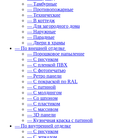
— Тамбурные
— Противопожарные
— Технические
— В коттедж
— Для загородного дома
— Наружные
— Парадные
— Двери в храмы
— По внешней отделке
— Порошковое напыление
— С рисунком
— С пленкой ПВХ
— С фотопечатью
— Ретро панели
— С покраской по RAL
— С патиной
— С молдингом
— Со шпоном
— С пластиком
— С массивом
— 3D панели
— Кузнечная краска с патиной
— По внутренней отделке
— С рисунком
— С зеркалом