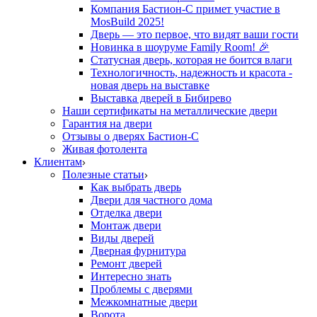
Компания Бастион-С примет участие в
MosBuild 2025!
Дверь — это первое, что видят ваши гости
Новинка в шоуруме Family Room! 🎉
Статусная дверь, которая не боится влаги
Технологичность, надежность и красота -
новая дверь на выставке
Выставка дверей в Бибирево
Наши сертификаты на металлические двери
Гарантия на двери
Отзывы о дверях Бастион-С
Живая фотолента
Клиентам
Полезные статьи
Как выбрать дверь
Двери для частного дома
Отделка двери
Монтаж двери
Виды дверей
Дверная фурнитура
Ремонт дверей
Интересно знать
Проблемы с дверями
Межкомнатные двери
Ворота