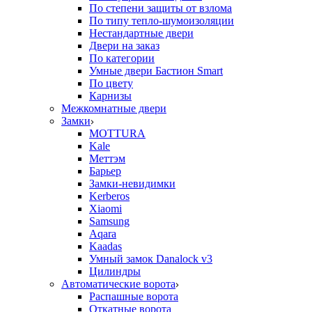
По степени защиты от взлома
По типу тепло-шумоизоляции
Нестандартные двери
Двери на заказ
По категории
Умные двери Бастион Smart
По цвету
Карнизы
Межкомнатные двери
Замки
MOTTURA
Kale
Меттэм
Барьер
Замки-невидимки
Kerberos
Xiaomi
Samsung
Aqara
Kaadas
Умный замок Danalock v3
Цилиндры
Автоматические ворота
Распашные ворота
Откатные ворота