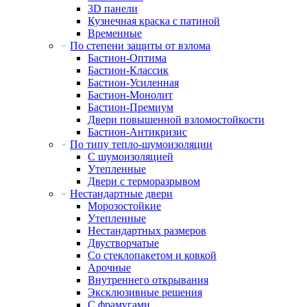
3D панели
Кузнечная краска с патиной
Временные
По степени защиты от взлома
Бастион-Оптима
Бастион-Классик
Бастион-Усиленная
Бастион-Монолит
Бастион-Премиум
Двери повышенной взломостойкости
Бастион-Антикризис
По типу тепло-шумоизоляции
С шумоизоляцией
Утепленные
Двери с терморазрывом
Нестандартные двери
Морозостойкие
Утепленные
Нестандартных размеров
Двустворчатые
Со стеклопакетом и ковкой
Арочные
Внутреннего открывания
Эксклюзивные решения
С фрамугами