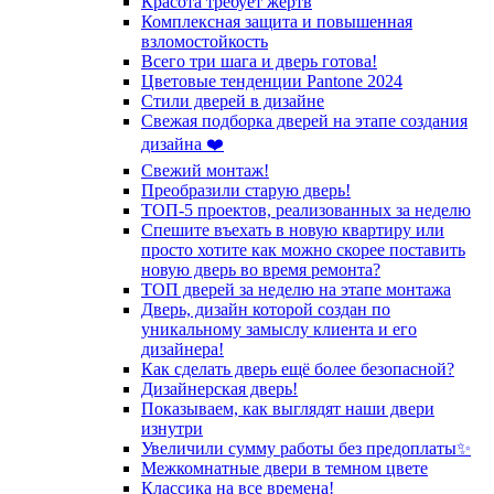
Красота требует жертв
Комплексная защита и повышенная
взломостойкость
Всего три шага и дверь готова!
Цветовые тенденции Pantone 2024
Стили дверей в дизайне
Свежая подборка дверей на этапе создания
дизайна ❤️
Свежий монтаж!
Преобразили старую дверь!
ТОП-5 проектов, реализованных за неделю
Спешите въехать в новую квартиру или
просто хотите как можно скорее поставить
новую дверь во время ремонта?
ТОП дверей за неделю на этапе монтажа
Дверь, дизайн которой создан по
уникальному замыслу клиента и его
дизайнера!
Как сделать дверь ещё более безопасной?
Дизайнерская дверь!
Показываем, как выглядят наши двери
изнутри
Увеличили сумму работы без предоплаты✨
Межкомнатные двери в темном цвете
Классика на все времена!