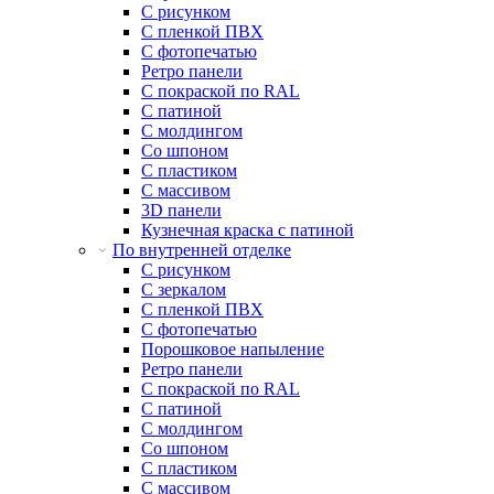
С рисунком
С пленкой ПВХ
С фотопечатью
Ретро панели
С покраской по RAL
С патиной
С молдингом
Со шпоном
С пластиком
С массивом
3D панели
Кузнечная краска с патиной
По внутренней отделке
С рисунком
С зеркалом
С пленкой ПВХ
С фотопечатью
Порошковое напыление
Ретро панели
С покраской по RAL
С патиной
С молдингом
Со шпоном
С пластиком
С массивом