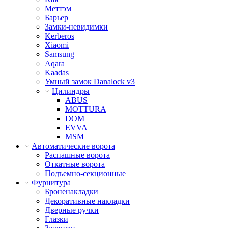
Меттэм
Барьер
Замки-невидимки
Kerberos
Xiaomi
Samsung
Aqara
Kaadas
Умный замок Danalock v3
Цилиндры
ABUS
MOTTURA
DOM
EVVA
MSM
Автоматические ворота
Распашные ворота
Откатные ворота
Подъемно-секционные
Фурнитура
Броненакладки
Декоративные накладки
Дверные ручки
Глазки